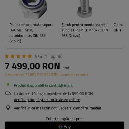
Piulita pentru roata suport
Șurub pentru montarea roții
Clemă pe
DROMET M10,
suport DROMET M10x25 DIN
UNITRAI
autoblocante, DIN 985
933
(
2
buc.)
(
2
buc.)
5/5
(11
opinii
)
7 499,00 RON
brut
Economisești
11.88%
(
1010.62
RON
), cumpărare în seturi.
Produs disponibil in cantități mari
La tine de
19 august
xpediere de la
699,00 RON
Verificați timpii și costurile de expediere
Verifică în ce magazin poți vedea și cumpăra imediat
Puteți cumpăra și prin: