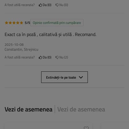
A fost utilă recenzia?
Da
0
Nu
0
5/5
Opinie confirmată prin cumpărare
Exact ca în poză , calitativă și utilă . Recomand.
2025-10-08
Constantin, Strejnicu
A fost utilă recenzia?
Da
0
Nu
2
Extindeți-le pe toate
Vezi de asemenea
Vezi de asemenea