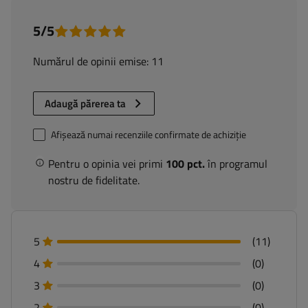
5/5
Numărul de opinii emise: 11
Adaugă părerea ta
Afișează numai recenziile confirmate de achiziție
Pentru o opinia vei primi
100 pct.
în programul
nostru de fidelitate.
5
(11)
4
(0)
3
(0)
2
(0)