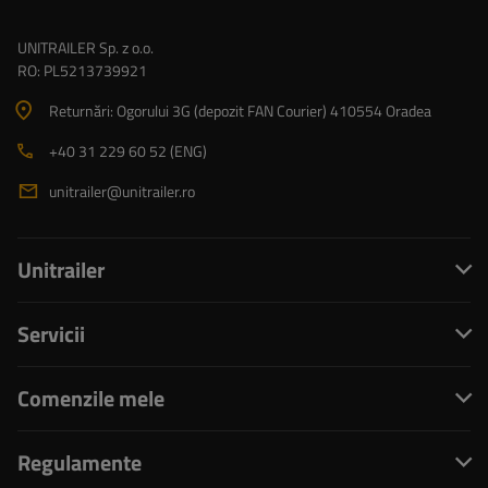
UNITRAILER Sp. z o.o.
RO: PL5213739921
Returnări: Ogorului 3G (depozit FAN Courier) 410554 Oradea
+40 31 229 60 52 (ENG)
unitrailer@unitrailer.ro
Unitrailer
Servicii
Comenzile mele
Regulamente