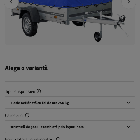
Fotografia anterioară
Următo
Alege o variantă
Tipul suspensiei
1 osie nefrânată cu foi de arc 750 kg
Caroserie
structură de șasiu asamblată prin înșurubare
Pereți laterali suplimentari