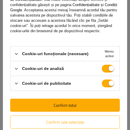
confidențialitate găsești și pe pagina
Confidențialitate și Condiții
Partea din spate detașabilă și cu deschidere
–
Google
. Acceptarea acestui mesaj înseamnă acordul tău pentru
încărcare rapidă și confortabilă, posibilitatea de a
salvarea acestora pe dispozitivul tău. Poți stabili condițiile de
transporta articole mai lungi.
stocare sau accesare a acestora făcând clic pe fila „Setări
cookie-uri". Îți poți retrage acordul în orice moment, ștergând
Prelată cu cadru
- construcție robustă a cadruului cu
cookie-urile din browserul de pe dispozitivul respectiv.
prelată durabilă.
Mereu
Cookie-uri funcționale (necesare)
active
Cookie-uri de analiză
Cookie-uri de publicitate
Confirm totul
Confirm cele selectate