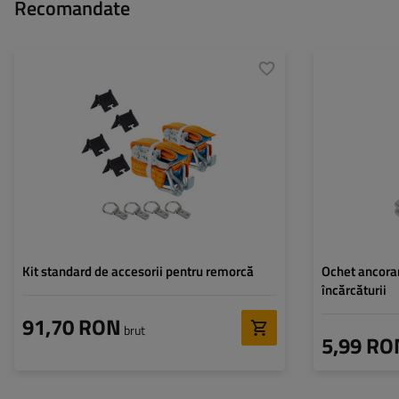
Recomandate
Diametru găură:
Diametrul orificii
montare:
Material:
Kit standard de accesorii pentru remorcă
Ochet ancorar
încărcăturii
91,70 RON
brut
5,99 RO