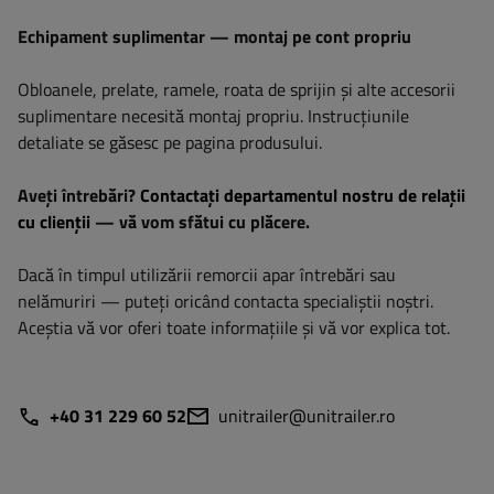
Echipament suplimentar — montaj pe cont propriu
Obloanele, prelate, ramele, roata de sprijin și alte accesorii
suplimentare necesită montaj propriu. Instrucțiunile
detaliate se găsesc pe pagina produsului.
Aveți întrebări?
Contactați departamentul nostru de relații
cu clienții
— vă vom sfătui cu plăcere.
Dacă în timpul utilizării remorcii apar întrebări sau
nelămuriri — puteți oricând contacta specialiștii noștri.
Aceștia vă vor oferi toate informațiile și vă vor explica tot.
+40 31 229 60 52
unitrailer@unitrailer.ro