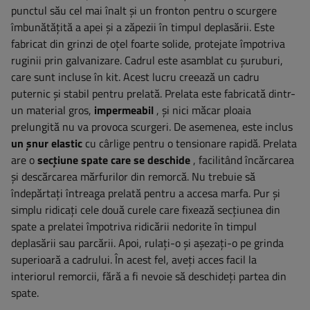
punctul său cel mai înalt și un fronton pentru o scurgere
îmbunătățită a apei și a zăpezii în timpul deplasării. Este
fabricat din grinzi de oțel foarte solide, protejate împotriva
ruginii prin galvanizare. Cadrul este asamblat cu șuruburi,
care sunt incluse în kit. Acest lucru creează un cadru
puternic și stabil pentru prelată. Prelata este fabricată dintr-
un material gros,
impermeabil
, și nici măcar ploaia
prelungită nu va provoca scurgeri. De asemenea, este inclus
un șnur elastic
cu cârlige pentru o tensionare rapidă. Prelata
are o
secțiune spate care se deschide
, facilitând încărcarea
și descărcarea mărfurilor din remorcă. Nu trebuie să
îndepărtați întreaga prelată pentru a accesa marfa. Pur și
simplu ridicați cele două curele care fixează secțiunea din
spate a prelatei împotriva ridicării nedorite în timpul
deplasării sau parcării. Apoi, rulați-o și așezați-o pe grinda
superioară a cadrului. În acest fel, aveți acces facil la
interiorul remorcii, fără a fi nevoie să deschideți partea din
spate.