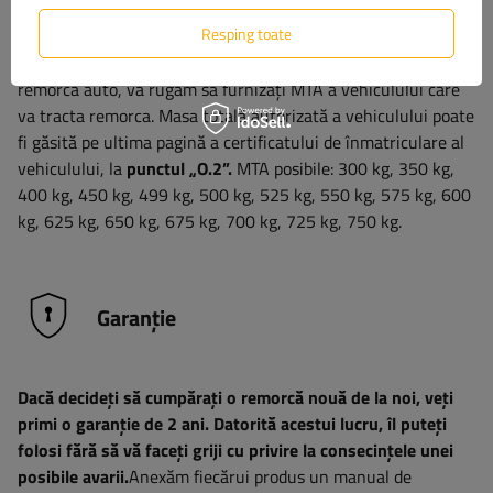
Resping toate
Dacă aveți întrebări suplimentare, vă rugăm să ne contactați
prin chat online sau telefonic. Atunci când comandați o
remorcă auto, vă rugăm să furnizați MTA a vehiculului care
va tracta remorca. Masa totală autorizată a vehiculului poate
fi găsită pe ultima pagină a certificatului de înmatriculare al
vehiculului, la
punctul „O.2”.
MTA posibile: 300 kg, 350 kg,
400 kg, 450 kg, 499 kg, 500 kg, 525 kg, 550 kg, 575 kg, 600
kg, 625 kg, 650 kg, 675 kg, 700 kg, 725 kg, 750 kg.
Garanție
Dacă decideți să cumpărați o remorcă nouă de la noi, veți
primi o garanție de 2 ani. Datorită acestui lucru, îl puteți
folosi fără să vă faceți griji cu privire la consecințele unei
posibile avarii.
Anexăm fiecărui produs un manual de