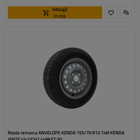
Adaugă
în coș
Latimea anvelopei:
155
Profilul anvelopei:
70
Diametrul jantei:
13"
Distanta intre suruburi:
4x98
Deplasarea jantei (ET):
30
Roata remorca ANVELOPE KENDA 155/70 R13 74N KENDA
JANTE 4Jx13"H2 4x98 ET:30