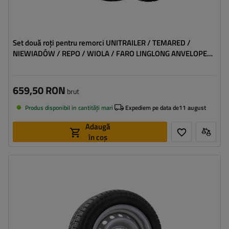
Set două roți pentru remorci UNITRAILER / TEMARED /
NIEWIADÓW / REPO / WIOLA / FARO LINGLONG ANVELOPE
155/70 R13 75N JANTES UNITRAILER 4Jx13" 4x100 ET:30
659,50 RON
brut
Produs disponibil in cantități mari
Expediem pe data de
11 august
Adaugă
în coș
Latimea anvelopei:
195
Profilul anvelopei:
50
Diametrul jantei:
13"
Distanta intre suruburi:
5x112
Deplasarea jantei (ET):
30