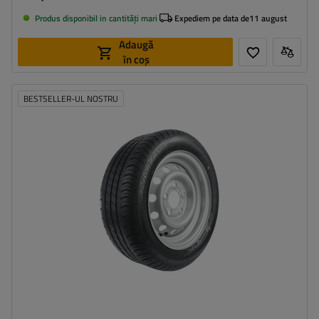
Produs disponibil in cantități mari
Expediem pe data de
11 august
Adaugă
în coș
BESTSELLER-UL NOSTRU
Latimea anvelopei:
195
Profilul anvelopei:
50
Diametrul jantei:
13"
Distanta intre suruburi:
5x112
Deplasarea jantei (ET):
30