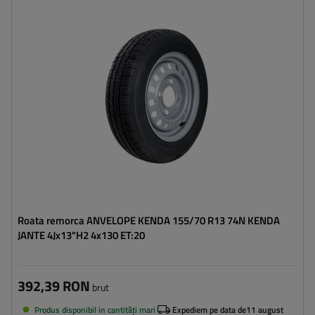
Latimea anvelopei:
155
Profilul anvelopei:
70
Diametrul jantei:
13"
Distanta intre suruburi:
4x130
Deplasarea jantei (ET):
20
Roata remorca ANVELOPE KENDA 155/70 R13 74N KENDA
JANTE 4Jx13"H2 4x130 ET:20
392,39 RON
brut
Produs disponibil in cantități mari
Expediem pe data de
11 august