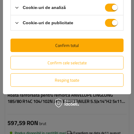
Latimea anvelopei:
185
Cookie-uri de analiză
Profilul anvelopei:
80
Diametrul jantei:
14"
Cookie-uri de publicitate
Distanta intre suruburi:
5x112
Deplasarea jantei (ET):
30
Confirm totul
Confirm cele selectate
Resping toate
Roata ranforsata pentru remorca ANVELOPE LINGLONG
185/80 R14C 104/102N JANTE UNITRAILER 5.5Jx14"H2 5x112
ET:30
597,59 RON
brut
Produs disponibil in cantități mari
Expediem pe data de
11 august