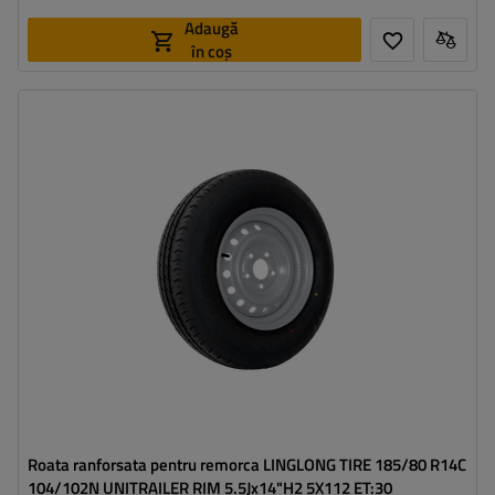
Adaugă
în coș
Latimea anvelopei:
185
Profilul anvelopei:
80
Diametrul jantei:
14"
Distanta intre suruburi:
5x112
Deplasarea jantei (ET):
30
Roata ranforsata pentru remorca LINGLONG TIRE 185/80 R14C
104/102N UNITRAILER RIM 5.5Jx14"H2 5X112 ET:30