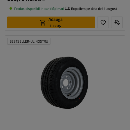
Produs disponibil in cantități mari
Expediem pe data de
11 august
Adaugă
în coș
BESTSELLER-UL NOSTRU
Latimea anvelopei:
195
Profilul anvelopei:
55
Diametrul jantei:
10"
Distanta intre suruburi:
5x112
Deplasarea jantei (ET):
-4