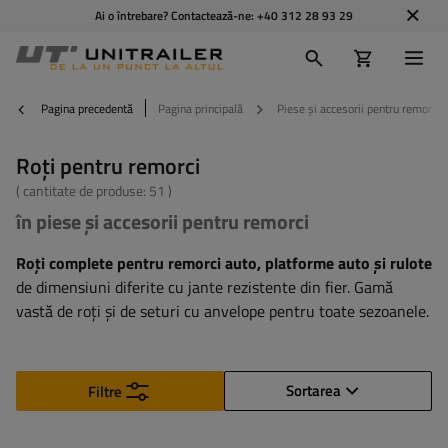
Ai o întrebare? Contactează-ne:
+40 312 28 93 29
Pagina precedentă
Pagina principală
Piese și accesorii pentru remorci
Roți pentru remorci
( cantitate de produse:
51
)
în piese și accesorii pentru remorci
Roți complete pentru remorci auto, platforme auto și rulote
de dimensiuni diferite cu jante rezistente din fier. Gamă
vastă de roți și de seturi cu anvelope pentru toate sezoanele.
Sortarea
Filtre