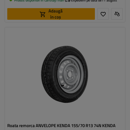
Produs disponibil in cantități mari
Expediem pe data de
11 august
Adaugă
în coș
Latimea anvelopei:
155
Profilul anvelopei:
70
Diametrul jantei:
13"
Distanta intre suruburi:
4x100
Deplasarea jantei (ET):
30
Roata remorca ANVELOPE KENDA 155/70 R13 74N KENDA