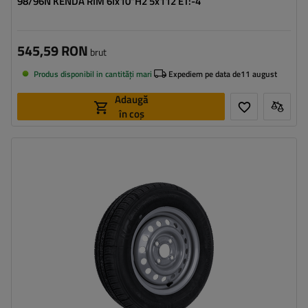
98/96N KENDA RIM 6Ix10"H2 5x112 ET:-4
545,59 RON
brut
Produs disponibil in cantități mari
Expediem pe data de
11 august
Adaugă
în coș
Latimea anvelopei:
165
Profilul anvelopei:
70
Diametrul jantei:
13"
Distanta intre suruburi:
4x100
Deplasarea jantei (ET):
30