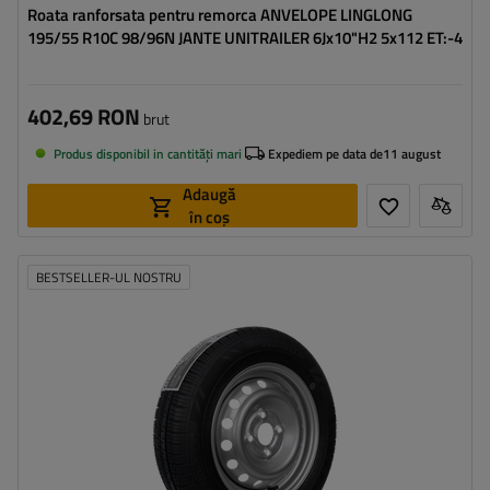
Roata ranforsata pentru remorca ANVELOPE LINGLONG
195/55 R10C 98/96N JANTE UNITRAILER 6Jx10"H2 5x112 ET:-4
402,69 RON
brut
Produs disponibil in cantități mari
Expediem pe data de
11 august
Adaugă
în coș
BESTSELLER-UL NOSTRU
Latimea anvelopei:
155
Profilul anvelopei:
70
Diametrul jantei:
13"
Distanta intre suruburi:
4x100
Deplasarea jantei (ET):
30