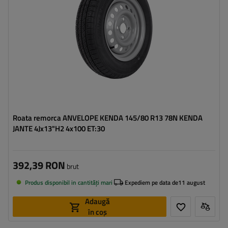
Deplasarea jantei (ET):
30
Roata remorca ANVELOPE KENDA 145/80 R13 78N KENDA
JANTE 4Jx13"H2 4x100 ET:30
392,39 RON
brut
Produs disponibil in cantități mari
Expediem pe data de
11 august
Adaugă
în coș