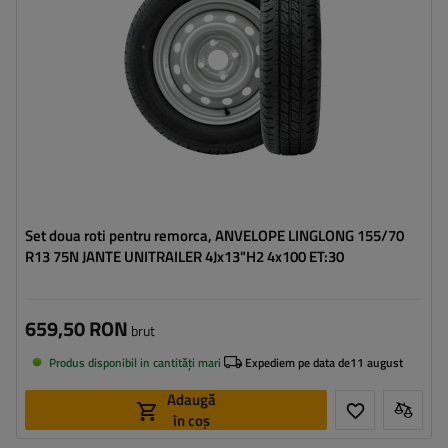
Deplasarea jantei (ET):
30
Set doua roti pentru remorca, ANVELOPE LINGLONG 155/70
R13 75N JANTE UNITRAILER 4Jx13"H2 4x100 ET:30
659,50 RON
brut
Produs disponibil in cantități mari
Expediem pe data de
11 august
Adaugă
în coș