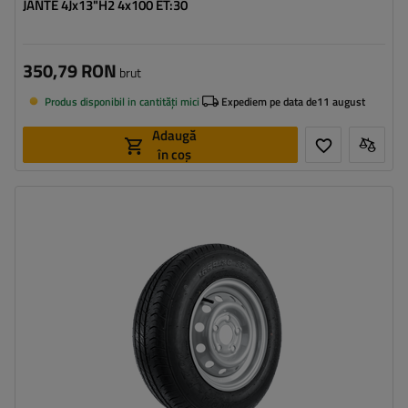
JANTE 4Jx13"H2 4x100 ET:30
350,79 RON
brut
Produs disponibil in cantități mici
Expediem pe data de
11 august
Adaugă
în coș
Latimea anvelopei:
165
Profilul anvelopei:
80
Diametrul jantei:
13"
Distanta intre suruburi:
5x112
Deplasarea jantei (ET):
30