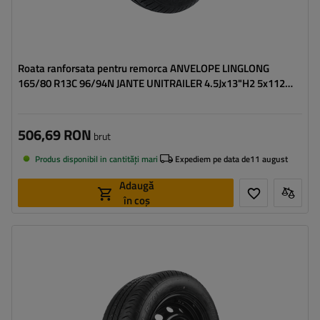
Roata ranforsata pentru remorca ANVELOPE LINGLONG
165/80 R13C 96/94N JANTE UNITRAILER 4.5Jx13"H2 5x112
ET:30
506,69 RON
brut
Produs disponibil in cantități mari
Expediem pe data de
11 august
Adaugă
în coș
Latimea anvelopei:
195
Profilul anvelopei:
50
Diametrul jantei:
13"
Distanta intre suruburi:
5x112
Deplasarea jantei (ET):
30