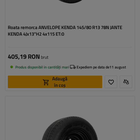
Roata remorca ANVELOPE KENDA 145/80 R13 78N JANTE
KENDA 4Jx13"H2 4x115 ET:0
405,19 RON
brut
Produs disponibil in cantități mari
Expediem pe data de
11 august
Adaugă
în coș
Latimea anvelopei:
195
Profilul anvelopei:
55
Diametrul jantei:
10"
Distanta intre suruburi:
5x112
Deplasarea jantei (ET):
-4