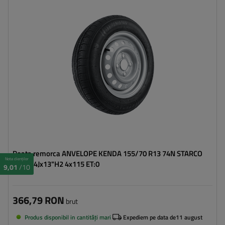
Profilul anvelopei:
70
Diametrul jantei:
13"
Distanta intre suruburi:
4x115
Deplasarea jantei (ET):
0
Roata remorca ANVELOPE KENDA 155/70 R13 74N STARCO
Nota clienților
JANTE 4Jx13"H2 4x115 ET:0
9,01
/10
366,79 RON
brut
Produs disponibil in cantități mari
Expediem pe data de
11 august