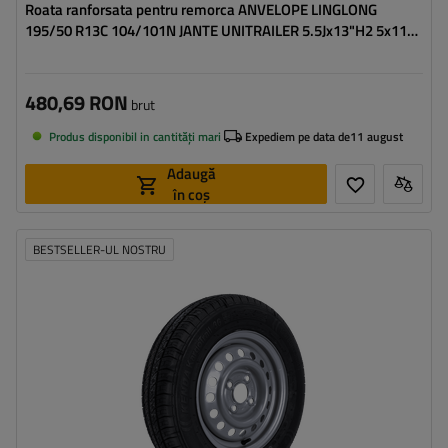
Roata ranforsata pentru remorca ANVELOPE LINGLONG
195/50 R13C 104/101N JANTE UNITRAILER 5.5Jx13"H2 5x112
ET:30
480,69 RON
brut
Produs disponibil in cantități mari
Expediem pe data de
11 august
Adaugă
în coș
BESTSELLER-UL NOSTRU
Latimea anvelopei:
155
Profilul anvelopei:
80
Diametrul jantei:
13"
Distanta intre suruburi:
4x100
Deplasarea jantei (ET):
30