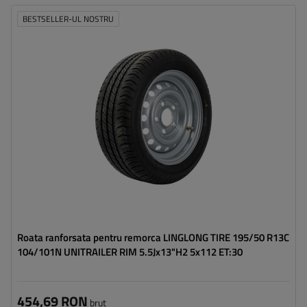
BESTSELLER-UL NOSTRU
Latimea anvelopei:
195
Profilul anvelopei:
50
Diametrul jantei:
13"
Distanta intre suruburi:
5x112
Deplasarea jantei (ET):
30
Roata ranforsata pentru remorca LINGLONG TIRE 195/50 R13C
104/101N UNITRAILER RIM 5.5Jx13"H2 5x112 ET:30
454,69 RON
brut