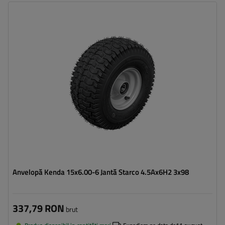
Latimea anvelopei:
152
Diametrul jantei:
6"
Distanta intre suruburi:
3x98
Anvelopă Kenda 15x6.00-6 Jantă Starco 4.5Ax6H2 3x98
337,79 RON
brut