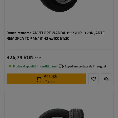
Roata remorca ANVELOPE WANDA 155/70 R13 79N JANTE
REMORCA TOP 4Jx13"H2 4x100 ET:30
324,79 RON
brut
Produs disponibil in cantități mari
Expediem pe data de
11 august
Adaugă
în coș
Latimea anvelopei:
155
Profilul anvelopei:
70
Diametrul jantei:
13"
Distanta intre suruburi:
4x100