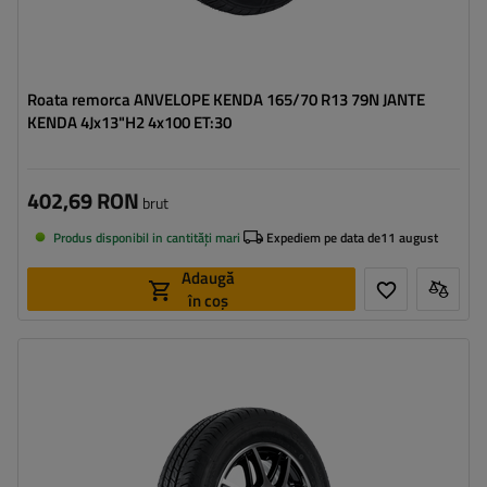
Roata remorca ANVELOPE KENDA 165/70 R13 79N JANTE
KENDA 4Jx13"H2 4x100 ET:30
402,69 RON
brut
Produs disponibil in cantități mari
Expediem pe data de
11 august
Adaugă
în coș
Latimea anvelopei:
155
Profilul anvelopei:
70
Diametrul jantei:
13"
Distanta intre suruburi:
4x100
Deplasarea jantei (ET):
30