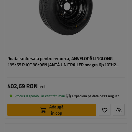
Roata ranforsata pentru remorca, ANVELOPĂ LINGLONG
195/55 R10C 98/96N JANTĂ UNITRAILER neagra 6Jx10"H2
5x112 ET:-4
402,69 RON
brut
Produs disponibil in cantități mari
Expediem pe data de
11 august
Adaugă
în coș