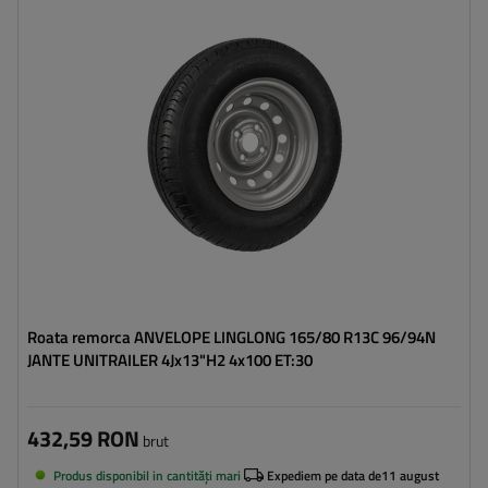
Latimea anvelopei:
165
Profilul anvelopei:
80
Diametrul jantei:
13"
Distanta intre suruburi:
4x100
Deplasarea jantei (ET):
30
Roata remorca ANVELOPE LINGLONG 165/80 R13C 96/94N
JANTE UNITRAILER 4Jx13"H2 4x100 ET:30
432,59 RON
brut
Produs disponibil in cantități mari
Expediem pe data de
11 august