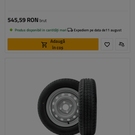
545,59 RON
brut
Produs disponibil in cantități mari
Expediem pe data de
11 august
Adaugă
în coș
Latimea anvelopei:
155
Profilul anvelopei:
70
Diametrul jantei:
13"
Distanta intre suruburi:
4x100
Deplasarea jantei (ET):
30