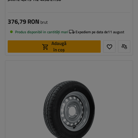
376,79 RON
brut
Produs disponibil in cantități mari
Expediem pe data de
11 august
Adaugă
în coș
Latimea anvelopei:
145
Profilul anvelopei:
80
Diametrul jantei:
13"
Distanta intre suruburi:
4x115
Deplasarea jantei (ET):
0