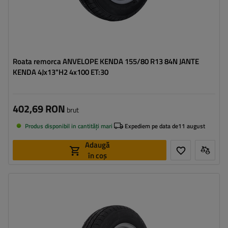
Roata remorca ANVELOPE KENDA 155/80 R13 84N JANTE
KENDA 4Jx13"H2 4x100 ET:30
402,69 RON
brut
Produs disponibil in cantități mari
Expediem pe data de
11 august
Adaugă
în coș
Latimea anvelopei:
145
Profilul anvelopei:
80
Diametrul jantei:
13"
Distanta intre suruburi:
4x100