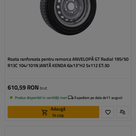
Roata ranforsata pentru remorca ANVELOPĂ GT Radial 195/50
R13C 104/101N JANTĂ KENDA 6Jx13"H2 5x112 ET:30
610,59 RON
brut
Produs disponibil in cantități mari
Expediem pe data de
11 august
Adaugă
în coș
Latimea anvelopei:
155