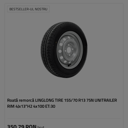
BESTSELLER-UL NOSTRU
Latimea anvelopei:
155
Profilul anvelopei:
70
Diametrul jantei:
13"
Distanta intre suruburi:
4x100
Deplasarea jantei (ET):
30
Roată remorcă LINGLONG TIRE 155/70 R13 75N UNITRAILER
RIM 4Jx13"H2 4x100 ET:30
350,79 RON
brut