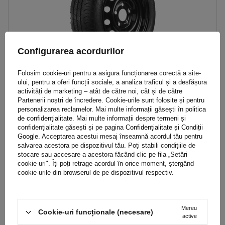
Configurarea acordurilor
Folosim cookie-uri pentru a asigura funcționarea corectă a site-
ului, pentru a oferi funcții sociale, a analiza traficul și a desfășura
activități de marketing – atât de către noi, cât și de către
Partenerii noștri de încredere. Cookie-urile sunt folosite și pentru
Roata ranforsata pentru remorca LINGLONG TIRE 195/50 R13C
personalizarea reclamelor. Mai multe informații găsești în
politica
104/101N UNITRAILER JANTE neagra 5.5Jx13"H2 5x112 ET:30
de confidențialitate
. Mai multe informații despre termeni și
confidențialitate găsești și pe pagina
Confidențialitate și Condiții
Google
. Acceptarea acestui mesaj înseamnă acordul tău pentru
salvarea acestora pe dispozitivul tău. Poți stabili condițiile de
506,69 RON
brut
stocare sau accesare a acestora făcând clic pe fila „Setări
cookie-uri". Îți poți retrage acordul în orice moment, ștergând
Produs disponibil in cantități mari
Expediem pe data de
11 august
cookie-urile din browserul de pe dispozitivul respectiv.
Adaugă
în coș
Mereu
Cookie-uri funcționale (necesare)
active