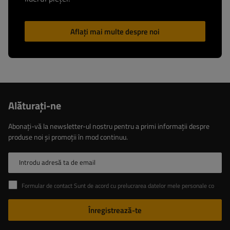
Aflați mai multe despre noi
Alăturaţi-ne
Abonați-vă la newsletter-ul nostru pentru a primi informații despre
produse noi și promoții în mod continuu.
Introdu adresă ta de email
Formular de contact Sunt de acord cu prelucrarea datelor mele personale conținute în formularul de contact în conformitate cu Regulamentul Parlamentului European și al Consiliului (UE)
Înregistrează-te