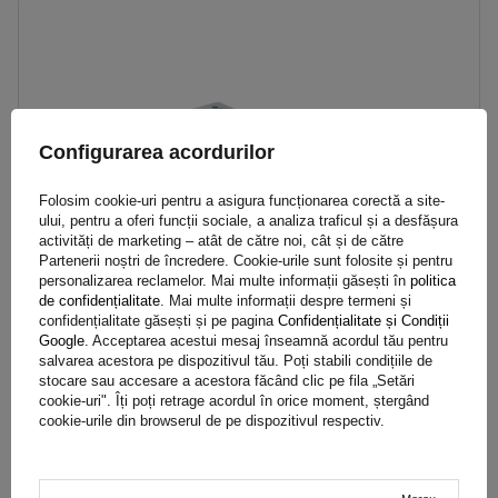
Configurarea acordurilor
Folosim cookie-uri pentru a asigura funcționarea corectă a site-
ului, pentru a oferi funcții sociale, a analiza traficul și a desfășura
activități de marketing – atât de către noi, cât și de către
Partenerii noștri de încredere. Cookie-urile sunt folosite și pentru
personalizarea reclamelor. Mai multe informații găsești în
politica
de confidențialitate
. Mai multe informații despre termeni și
confidențialitate găsești și pe pagina
Confidențialitate și Condiții
Google
. Acceptarea acestui mesaj înseamnă acordul tău pentru
salvarea acestora pe dispozitivul tău. Poți stabili condițiile de
Suport de montare pentru anvelopa de rezervă pentru remorcă
stocare sau accesare a acestora făcând clic pe fila „Setări
ProPlus, unghi de 8-16"
cookie-uri". Îți poți retrage acordul în orice moment, ștergând
cookie-urile din browserul de pe dispozitivul respectiv.
168,89 RON
brut