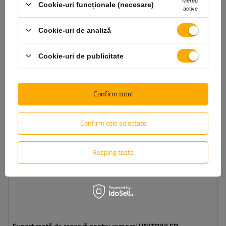
Mereu
Cookie-uri funcționale (necesare)
Produs disponibil in cantități mici
Expediem pe data de
11 august
active
Adaugă
Cookie-uri de analiză
în coș
Cookie-uri de publicitate
TEMPORAR INDISPONIBIL
Confirm totul
Confirm cele selectate
Resping toate