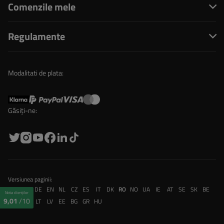
Comenzile mele
Regulamente
Modalitati de plata:
Găsiți-ne:
Versiunea paginii:
PL
FR
DE
EN
NL
CZ
ES
IT
DK
RO
NO
UA
IE
AT
SE
SK
BE
Nota clienților
9,01
/10
CH
PT
LT
LV
EE
BG
GR
HU