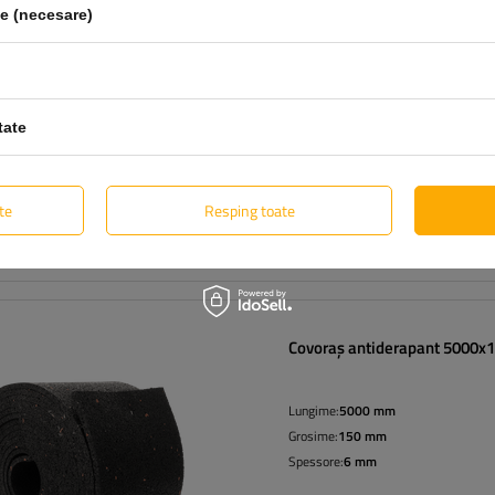
le (necesare)
Spessore:
3 mm
Grosime:
150 mm
Lungime:
5000 mm
tate
te
Resping toate
Covoraș antiderapant 5000
Lungime:
5000 mm
Grosime:
150 mm
Spessore:
6 mm