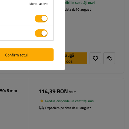
Produs disponibil in cantități mari
Mereu active
Expediem pe data de
10 august
Confirm totul
Adaugă
în coș
114,39 RON
x150x6 mm
brut
Produs disponibil in cantități mici
Expediem pe data de
10 august