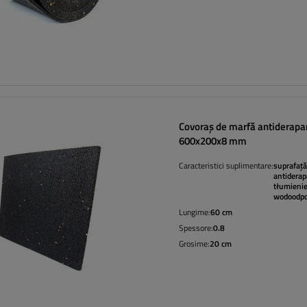
Covoraș de marfă antiderapa
600x200x8 mm
Caracteristici suplimentare:
suprafață
antidera
tłumieni
wodoodpo
Lungime:
60 cm
Spessore:
0.8
Grosime:
20 cm