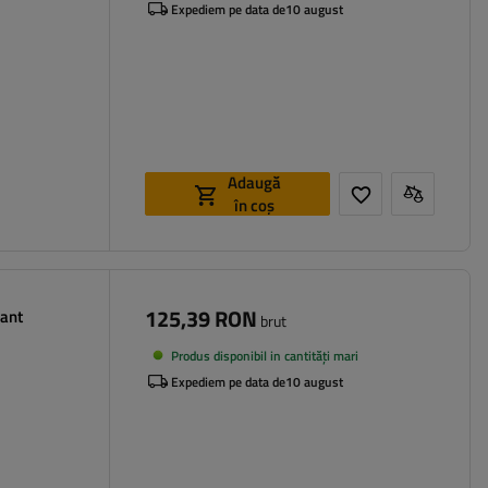
Expediem pe data de
10 august
Adaugă
în coș
125,39 RON
pant
brut
Produs disponibil in cantități mari
Expediem pe data de
10 august