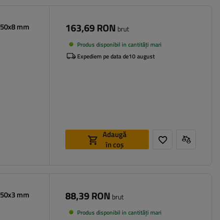
163,69 RON
x250x8 mm
brut
Produs disponibil in cantități mari
Expediem pe data de
10 august
Adaugă
în coș
88,39 RON
x250x3 mm
brut
Produs disponibil in cantități mari