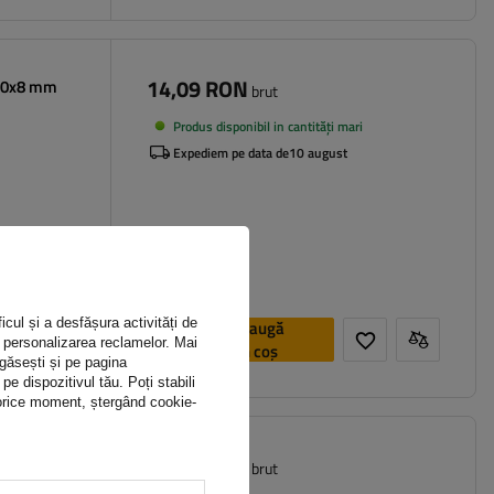
14,09 RON
200x8 mm
brut
Produs disponibil in cantități mari
Expediem pe data de
10 august
icul și a desfășura activități de
Adaugă
ru personalizarea reclamelor. Mai
în coș
 găsești și pe pagina
 dispozitivul tău. Poți stabili
n orice moment, ștergând cookie-
74,09 RON
x150x3 mm
brut