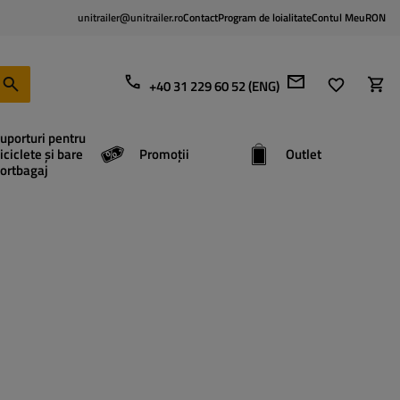
unitrailer@unitrailer.ro
Contact
Program de loialitate
Contul Meu
RON
+40 31 229 60 52 (ENG)
uporturi pentru
iciclete și bare
Promoții
Outlet
ortbagaj