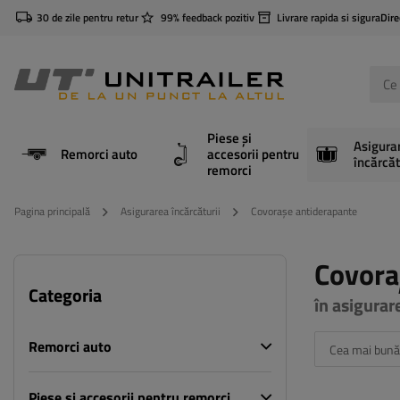
30 de zile pentru retur
99% feedback pozitiv
Livrare rapida si sigura
Dire
Piese și
Asigura
Remorci auto
accesorii pentru
încărcăt
remorci
Pagina principală
Asigurarea încărcăturii
Covorașe antiderapante
Covora
Categoria
în asigurar
Remorci auto
Cea mai bună
Piese și accesorii pentru remorci