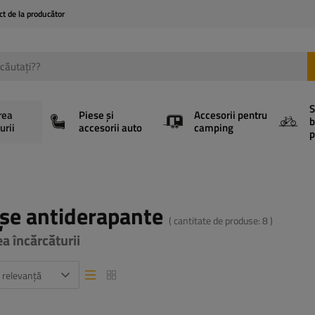
ct de la producător
S
rea
Piese și
Accesorii pentru
b
urii
accesorii auto
camping
p
șe antiderapante
( cantitate de produse:
8
)
ea încărcăturii
 relevanță
Vizualizare listă
Vizualizare listă