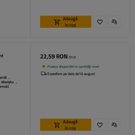
Adaugă
în coș
22,59 RON
nt
brut
Produs disponibil in cantități mari
Expediem pe data de
10 august
pantă
,
e dźwięku
,
rność
Adaugă
în coș