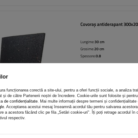
Covoraș antiderapant 300x
Lungime:
30 cm
Grosime:
20 cm
Spessore:
0.8
lor
a funcționarea corectă a site-ului, pentru a oferi funcții sociale, a analiza traf
t și de către Partenerii noștri de încredere. Cookie-urile sunt folosite și pent
ca de confidențialitate
. Mai multe informații despre termeni și confidențialitate
gle
. Acceptarea acestui mesaj înseamnă acordul tău pentru salvarea acestora pe
e a acestora făcând clic pe fila „Setări cookie-uri". Îți poți retrage acordul î
tivul respectiv.
Covoraș antiderapant 5000