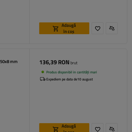
Adaugă
în coș
136,39 RON
x150x8 mm
brut
Produs disponibil in cantități mari
Expediem pe data de
10 august
Adaugă