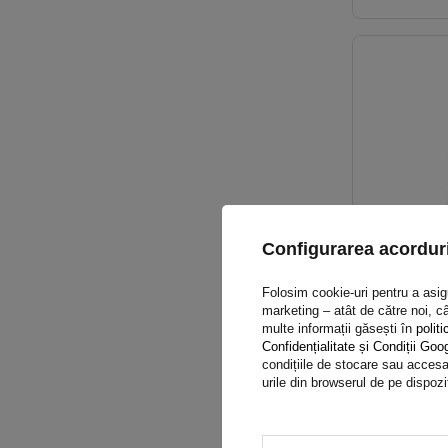
Configurarea acorduri
Folosim cookie-uri pentru a asigur
marketing – atât de către noi, câ
multe informații găsești în
politi
Confidențialitate și Condiții Goo
condițiile de stocare sau accesar
urile din browserul de pe dispozi