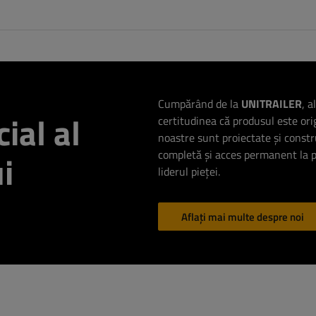
Cumpărând de la
UNITRAILER
, a
ial al
certitudinea că produsul este ori
noastre sunt proiectate și constr
completă și acces permanent la pi
i
liderul pieței.
Aflați mai multe despre noi