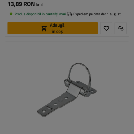
13,89 RON
brut
Produs disponibil in cantități mari
Expediem pe data de
11 august
Adaugă
în coș
Tipul feroneriei pentru remorci:
balama laterală
Lungimea balamalei:
140 mm
Lățimea balamalei:
60 mm