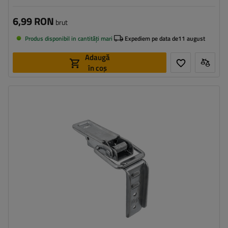
6,99 RON
brut
Produs disponibil in cantități mari
Expediem pe data de
11 august
Adaugă
în coș
Tipul feroneriei pentru remorci:
cârlig + închizător lateral
Lățimea agățătorii laterale:
30 mm
Lungimea închizătorului:
89 mm
Lățimea închizătorului:
30 mm