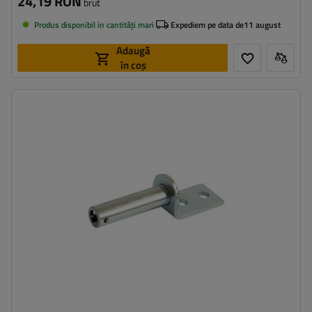
24,19 RON
brut
Produs disponibil in cantități mari
Expediem pe data de
11 august
Adaugă
în coș
Tipul feroneriei pentru remorci:
suport pentru balama laterală
Material:
oțel zincat
Diametrul orificiilor de montare:
8 mm
,
22 mm