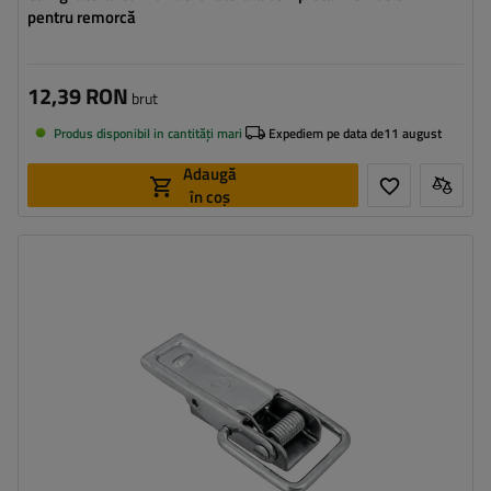
pentru remorcă
12,39 RON
brut
Produs disponibil in cantități mari
Expediem pe data de
11 august
Adaugă
în coș
Tipul feroneriei pentru remorci:
cârlig lateral
Sarcina admisă:
500 kg
Lățimea agățătorii laterale:
30 mm