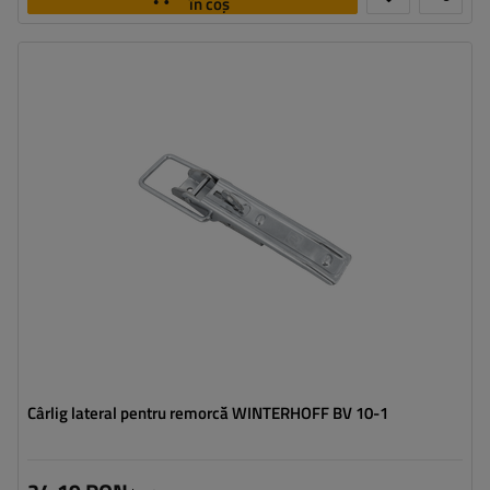
în coș
Tipul feroneriei pentru remorci:
cârlig lateral
Sarcina admisă:
900 kg
Lungimea cârligului:
210 mm
Lățimea agățătorii laterale:
37 mm
Cârlig lateral pentru remorcă WINTERHOFF BV 10-1