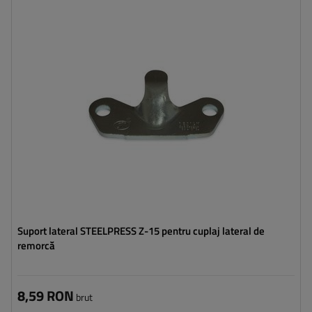
Tipul feroneriei pentru remorci:
închizător lateral
Sarcina admisă:
800 kg
Lungimea închizătorului:
85 mm
Lățimea închizătorului:
39 mm
Suport lateral STEELPRESS Z-15 pentru cuplaj lateral de
remorcă
8,59 RON
brut