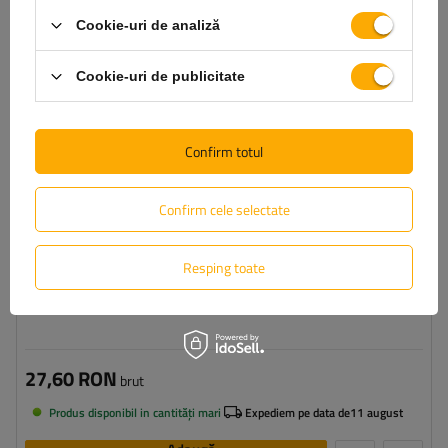
Tipul feroneriei pentru remorci:
balama + suport pentru balama
laterală
Cookie-uri de analiză
Material:
oțel zincat
Lungime:
274 mm
Cookie-uri de publicitate
Confirm totul
Confirm cele selectate
Resping toate
SET: Balama + mâner balama 10-270 Unitrailer
27,60 RON
brut
Produs disponibil in cantități mari
Expediem pe data de
11 august