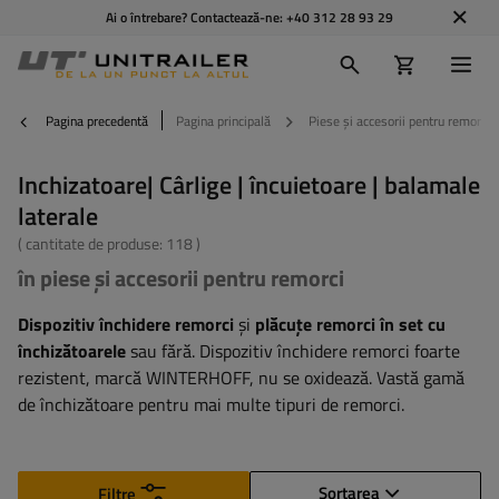
Ai o întrebare? Contactează-ne:
+40 312 28 93 29
Pagina precedentă
Pagina principală
Piese și accesorii pentru remorci
Inchizatoare| Cârlige | încuietoare | balamale
laterale
( cantitate de produse:
118
)
în piese și accesorii pentru remorci
Dispozitiv închidere remorci
și
plăcuțe remorci în set cu
închizătoarele
sau fără. Dispozitiv închidere remorci foarte
rezistent, marcă WINTERHOFF, nu se oxidează. Vastă gamă
de închizătoare pentru mai multe tipuri de remorci.
Sortarea
Filtre