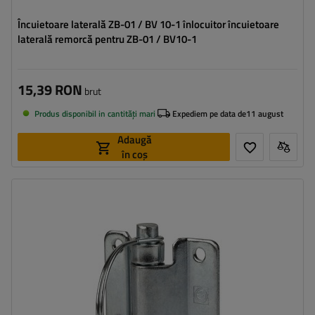
Încuietoare laterală ZB-01 / BV 10-1 înlocuitor încuietoare
laterală remorcă pentru ZB-01 / BV10-1
15,39 RON
brut
Produs disponibil in cantități mari
Expediem pe data de
11 august
Adaugă
în coș
Tipul feroneriei pentru remorci:
balama laterală
Lungimea balamalei:
75 mm
Lățimea balamalei:
60 mm