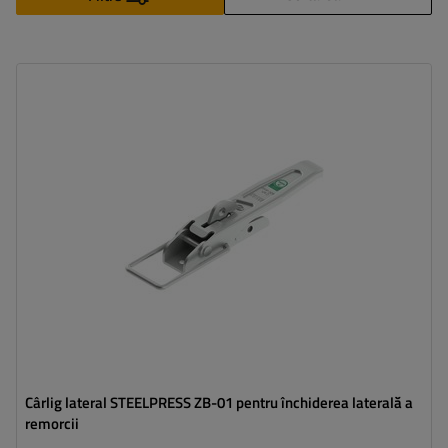
Tipul feroneriei pentru remorci:
cârlig lateral
Sarcina admisă:
600 kg
Lungimea cârligului:
210 mm
Lățimea agățătorii laterale:
37 mm
Cârlig lateral STEELPRESS ZB-01 pentru închiderea laterală a
remorcii