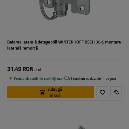
Balama laterală detașabilă WINTERHOFF BSCH 30-5 montare
laterală remorcă
31,49 RON
brut
Produs disponibil in cantități mari
Expediem pe data de
11 august
Adaugă
în coș
Tipul feroneriei pentru remorci:
închizător lateral
Sarcina admisă:
450 kg
Lungimea închizătorului:
145 mm