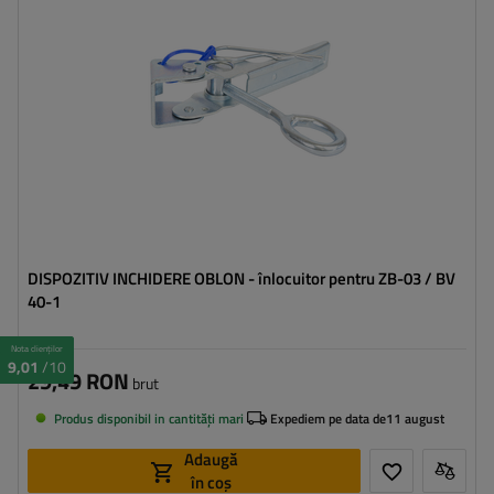
DISPOZITIV INCHIDERE OBLON - înlocuitor pentru ZB-03 / BV
40-1
Nota clienților
9,01
/10
29,49 RON
brut
Produs disponibil in cantități mari
Expediem pe data de
11 august
Adaugă
în coș