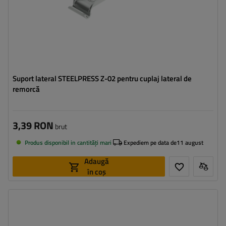
Suport lateral STEELPRESS Z-02 pentru cuplaj lateral de
remorcă
3,39 RON
brut
Produs disponibil in cantități mari
Expediem pe data de
11 august
Adaugă
în coș
Tipul feroneriei pentru remorci:
cârlig + închizător lateral
Lungimea cârligului:
210 mm