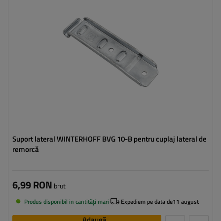
Lungimea închizătorului:
126 mm
Lățimea închizătorului:
30 mm
Suport lateral WINTERHOFF BVG 10-B pentru cuplaj lateral de
remorcă
6,99 RON
brut
Produs disponibil in cantități mari
Expediem pe data de
11 august
Adaugă