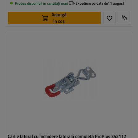
Produs disponibil in cantități mari
Expediem pe data de
11 august
Adaugă
în coș
Tipul feroneriei pentru remorci:
cârlig + închizător lateral
Lungimea cârligului:
53 mm
Lățimea agățătorii laterale:
27 mm
Lungimea închizătorului:
20 mm
Lățimea închizătorului:
24 mm
Cârlig lateral cu închidere laterală completă ProPlus 342112