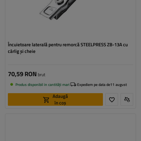
Încuietoare laterală pentru remorcă STEELPRESS ZB-13A cu
cârlig și cheie
70,59 RON
brut
Produs disponibil in cantități mari
Expediem pe data de
11 august
Adaugă
în coș
Tipul feroneriei pentru remorci:
cârlig lateral