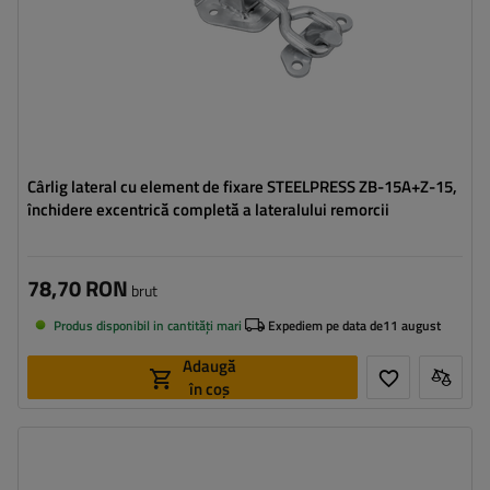
Cârlig lateral cu element de fixare STEELPRESS ZB-15A+Z-15,
închidere excentrică completă a lateralului remorcii
78,70 RON
brut
Produs disponibil in cantități mari
Expediem pe data de
11 august
Adaugă
în coș
Tipul feroneriei pentru remorci:
închizător lateral
Sarcina admisă:
300 kg