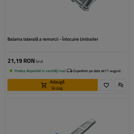
Balama laterală a remorcii - Înlocuire Unitrailer
21,19 RON
brut
Produs disponibil in cantități mari
Expediem pe data de
11 august
Adaugă
în coș
Tipul feroneriei pentru remorci:
cârlig lateral
Sarcina admisă:
1190 kg
Lungimea cârligului:
264 mm
Lățimea agățătorii laterale:
90,5 mm