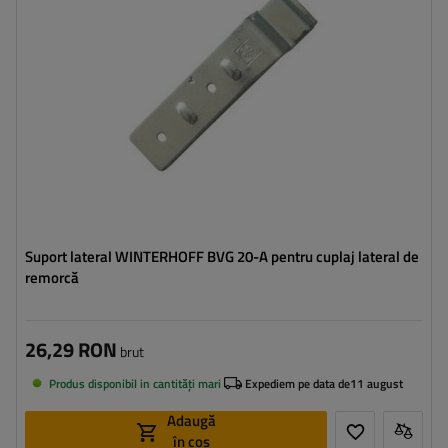
Lățimea închizătorului:
35 mm
Suport lateral WINTERHOFF BVG 20-A pentru cuplaj lateral de
remorcă
26,29 RON
brut
Produs disponibil in cantități mari
Expediem pe data de
11 august
Adaugă
în coș