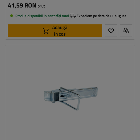
41,59 RON
brut
Produs disponibil in cantități mari
Expediem pe data de
11 august
Adaugă
în coș
Tipul feroneriei pentru remorci:
cârlig lateral