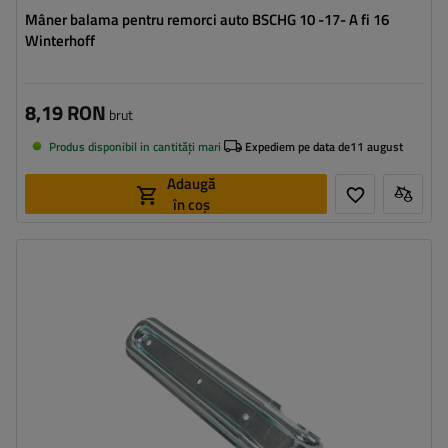
Mâner balama pentru remorci auto BSCHG 10 -17- A fi 16
Winterhoff
8,19 RON
brut
Produs disponibil in cantități mari
Expediem pe data de
11 august
Adaugă
în coș
Tipul feroneriei pentru remorci:
balama laterală
Material:
oțel zincat
Lungime:
270 mm
Grosime:
55 mm
Diametrul orificiilor de montare:
17 mm