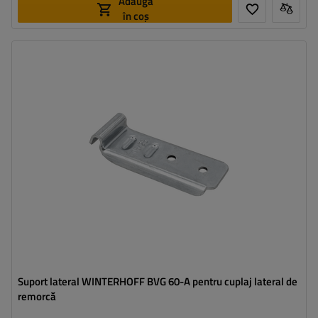
Adaugă
în coș
Tipul feroneriei pentru remorci:
închizător lateral
Sarcina admisă:
300 kg
Lungimea închizătorului:
89 mm
Lățimea închizătorului:
30 mm
Suport lateral WINTERHOFF BVG 60-A pentru cuplaj lateral de
remorcă