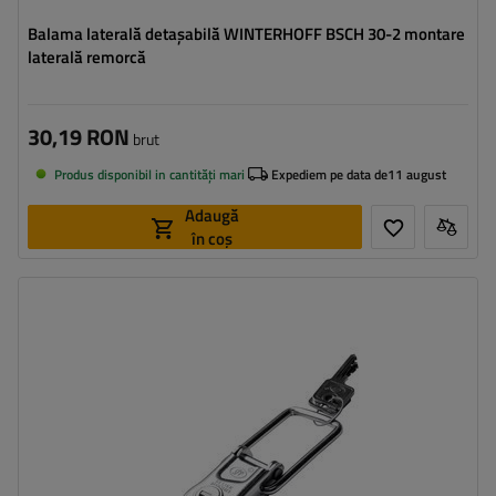
Balama laterală detașabilă WINTERHOFF BSCH 30-2 montare
laterală remorcă
30,19 RON
brut
Produs disponibil in cantități mari
Expediem pe data de
11 august
Adaugă
în coș
Tipul feroneriei pentru remorci:
cârlig lateral
Sarcina admisă:
400 kg
Lungimea cârligului:
134,5 mm
Lățimea agățătorii laterale:
31 mm