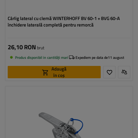
Cârlig lateral cu clemă WINTERHOFF BV 60-1 + BVG 60-A
închidere laterală completă pentru remorcă
26,10 RON
brut
Produs disponibil in cantități mari
Expediem pe data de
11 august
Adaugă
în coș
Tipul feroneriei pentru remorci:
cârlig + închizător lateral
Lungimea cârligului:
264 mm
Lățimea agățătorii laterale:
90,5 mm
Lungimea închizătorului:
85 mm
Lățimea închizătorului:
39 mm