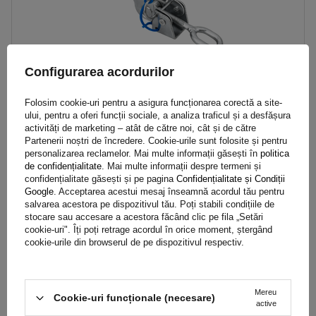
Configurarea acordurilor
Folosim cookie-uri pentru a asigura funcționarea corectă a site-
ului, pentru a oferi funcții sociale, a analiza traficul și a desfășura
activități de marketing – atât de către noi, cât și de către
Cuplaj lateral WINTERHOFF BV 40-1 pentru blocare laterală
Partenerii noștri de încredere. Cookie-urile sunt folosite și pentru
excentrică a remorcii
personalizarea reclamelor. Mai multe informații găsești în
politica
de confidențialitate
. Mai multe informații despre termeni și
confidențialitate găsești și pe pagina
Confidențialitate și Condiții
Google
. Acceptarea acestui mesaj înseamnă acordul tău pentru
53,89 RON
brut
salvarea acestora pe dispozitivul tău. Poți stabili condițiile de
stocare sau accesare a acestora făcând clic pe fila „Setări
Produs disponibil in cantități mari
Expediem pe data de
11 august
cookie-uri". Îți poți retrage acordul în orice moment, ștergând
cookie-urile din browserul de pe dispozitivul respectiv.
Adaugă
în coș
Mereu
Cookie-uri funcționale (necesare)
active