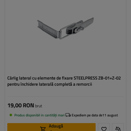
Lățimea agățătorii laterale:
37 mm
Lungimea închizătorului:
126,5 mm
Lățimea închizătorului:
30 mm
Cârlig lateral cu elemente de fixare STEELPRESS ZB-01+Z-02
pentru închidere laterală completă a remorcii
19,00 RON
brut
Produs disponibil in cantități mari
Expediem pe data de
11 august
Adaugă