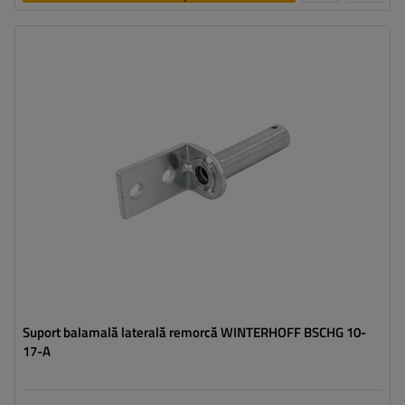
Tipul feroneriei pentru remorci:
suport pentru balama laterală
Lungimea suportului pentru balama:
111 mm
Lățimea suportului pentru balama:
30 mm
Suport balamală laterală remorcă WINTERHOFF BSCHG 10-
17-A