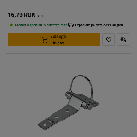
16,79 RON
brut
Produs disponibil in cantități mari
Expediem pe data de
11 august
Adaugă
în coș
Tipul feroneriei pentru remorci:
balama laterală