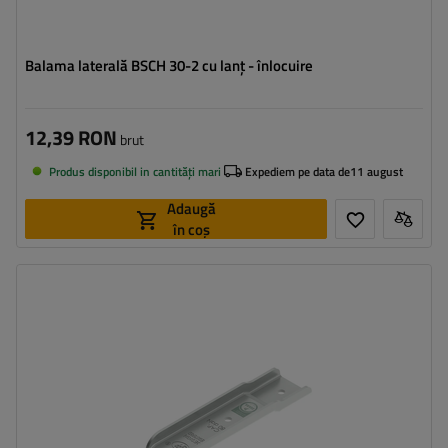
Balama laterală BSCH 30-2 cu lanț - înlocuire
12,39 RON
brut
Produs disponibil in cantități mari
Expediem pe data de
11 august
Adaugă
în coș
Tipul feroneriei pentru remorci:
închizător lateral
Sarcina admisă:
280 kg
Lungimea închizătorului:
126,5 mm
Lățimea închizătorului:
30 mm