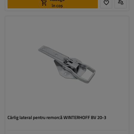
în coș
Tipul feroneriei pentru remorci:
cârlig lateral
Sarcina admisă:
900 kg
Lungimea cârligului:
226 mm
Lățimea agățătorii laterale:
91 mm
Cârlig lateral pentru remorcă WINTERHOFF BV 20-3