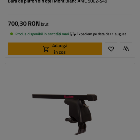
Bară de plafon din oțel Mont Blanc AMC 5002-S49
700,30 RON
brut
Produs disponibil in cantități mari
Expediem pe data de
11 august
Adaugă
în coș