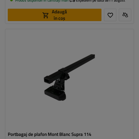
Produs disponibil in cantități mari
Expediem pe data de
11 august
Adaugă
în coș
Portbagaj de plafon Mont Blanc Supra 114