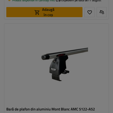
Produs disponibil in cantități mici
Expediem pe data de
11 august
Adaugă
în coș
Bară de plafon din aluminiu Mont Blanc AMC 5122-A52