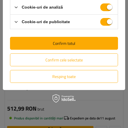
Cookie-uri de analiză
Cookie-uri de publicitate
Confirm totul
Confirm cele selectate
Resping toate
AMC 5122 picioare
512,99 RON
brut
Produs disponibil in cantități mari
Expediem pe data de
11 august