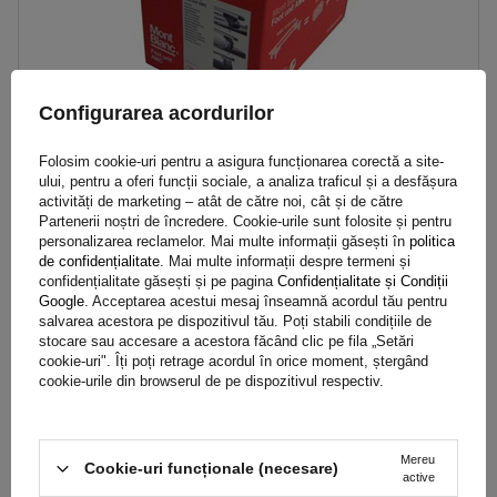
Configurarea acordurilor
Folosim cookie-uri pentru a asigura funcționarea corectă a site-
ului, pentru a oferi funcții sociale, a analiza traficul și a desfășura
activități de marketing – atât de către noi, cât și de către
AMC 5108 picioare
Partenerii noștri de încredere. Cookie-urile sunt folosite și pentru
personalizarea reclamelor. Mai multe informații găsești în
politica
de confidențialitate
. Mai multe informații despre termeni și
415,80 RON
confidențialitate găsești și pe pagina
Confidențialitate și Condiții
brut
Google
. Acceptarea acestui mesaj înseamnă acordul tău pentru
Cel mai mic preț al produsului în cele 30 de zile înainte de reducere:
salvarea acestora pe dispozitivul tău. Poți stabili condițiile de
461,99 RON
-10%
stocare sau accesare a acestora făcând clic pe fila „Setări
Produs disponibil in cantități mici
Expediem pe data de
11 august
cookie-uri". Îți poți retrage acordul în orice moment, ștergând
cookie-urile din browserul de pe dispozitivul respectiv.
Adaugă
în coș
Mereu
Cookie-uri funcționale (necesare)
active