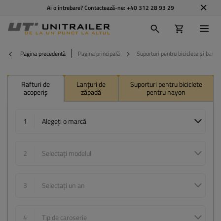
Ai o întrebare? Contactează-ne:
+40 312 28 93 29
Pagina precedentă
Pagina principală
Suporturi pentru biciclete și bare 
Rafturi de
Lanțuri de
Suporturi pentru biciclete
acoperiș
zăpadă
pentru hayon
1
Alegeți o marcă
2
Selectați modelul
3
Selectați un an
4
Tip de caroserie