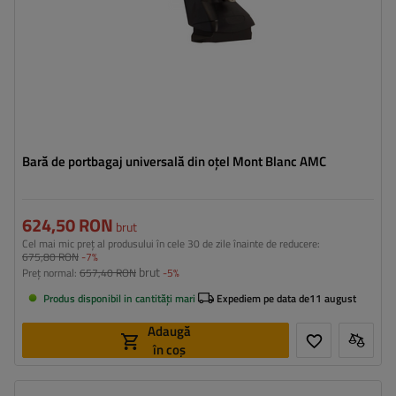
Bară de portbagaj universală din oțel Mont Blanc AMC
624,50 RON
brut
Cel mai mic preț al produsului în cele 30 de zile înainte de reducere:
675,80 RON
-7%
brut
Preț normal:
657,40 RON
-5%
Produs disponibil in cantități mari
Expediem pe data de
11 august
Adaugă
în coș