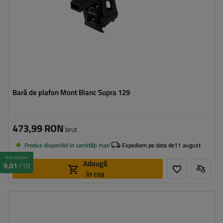
Bară de plafon Mont Blanc Supra 129
473,99 RON
brut
Produs disponibil in cantități mari
Expediem pe data de
11 august
Nota clienților
Adaugă
9,01
/10
în coș