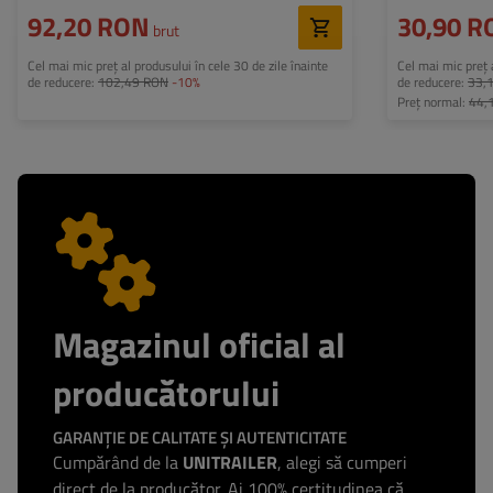
92,20 RON
30,90 R
brut
Cel mai mic preț al produsului în cele 30 de zile înainte
Cel mai mic preț a
de reducere:
102,49 RON
-10%
de reducere:
33,
Preț normal:
44,
Magazinul oficial al
producătorului
GARANȚIE DE CALITATE ȘI AUTENTICITATE
Cumpărând de la
UNITRAILER
, alegi să cumperi
direct de la producător. Ai 100% certitudinea că