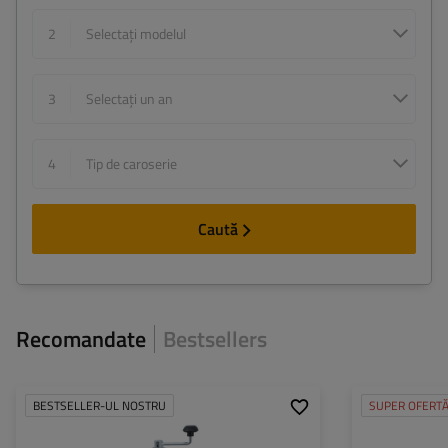
2
Selectați modelul
3
Selectați un an
4
Tip de caroserie
Caută
Recomandate
Bestsellers
BESTSELLER-UL NOSTRU
SUPER OFERT
Diametru țeavă:
48 mm
Mufă:
Capacitate maximă de
150 kg
Lungimea cablului