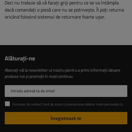
Deci nu trebuie să vă faceți griji pentru ce se va întâmpla
dacă comandați o piesă care nu se potrivește. Îl poți returna
oricând folosind sistemul de returnare foarte ușor.
Alăturaţi-ne
Abonați-vă la newsletter-ul nostru pentru a primi informații despre
produse noi și promoții în mod continuu.
Introdu adresă ta de email
Formular de contact Sunt de acord cu prelucrarea datelor mele personale conținute în formularul de contact în conformitate cu Regulamentul Parlamentului European și al Consiliului (UE)
Înregistrează-te