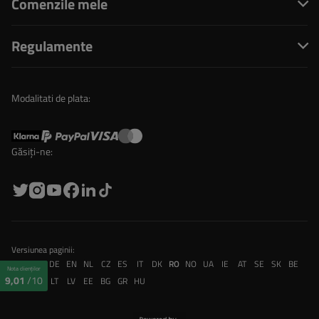
Comenzile mele
Regulamente
Modalitati de plata:
Găsiți-ne:
Versiunea paginii:
PL
FR
DE
EN
NL
CZ
ES
IT
DK
RO
NO
UA
IE
AT
SE
SK
BE
Nota clienților
9,01
/10
CH
PT
LT
LV
EE
BG
GR
HU