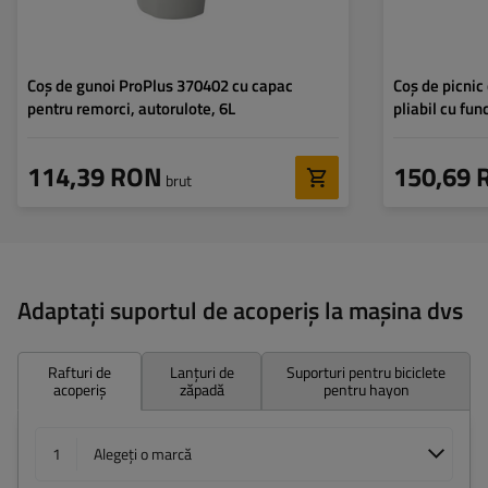
Coș de gunoi ProPlus 370402 cu capac
Coș de picnic
pentru remorci, autorulote, 6L
pliabil cu fu
114,39 RON
150,69 
brut
Adaugă în coș
Adaptați suportul de acoperiș la mașina dvs
Rafturi de
Lanțuri de
Suporturi pentru biciclete
acoperiș
zăpadă
pentru hayon
1
Alegeți o marcă