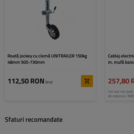
încărcare:
Grosime cablu:
Înălțime:
505 - 730 mm
Tip conexiune:
Tipul rolei:
standard
Cablu pentru agab
Montare:
prin prindere
Roată jockey cu clemă UNITRAILER 150kg
Cablaj electr
48mm 505-730mm
m, mufă baion
112,50 RON
257,80 
brut
Cel mai mic preț a
de reducere:
322
Sfaturi recomandate