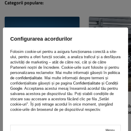
Categorii populare
Configurarea acordurilor
Folosim cookie-uri pentru a asigura funcționarea corectă a site-
ului, pentru a oferi funcții sociale, a analiza traficul și a desfășura
activități de marketing – atât de către noi, cât și de către
Partenerii noștri de încredere. Cookie-urile sunt folosite și pentru
personalizarea reclamelor. Mai multe informații găsești în
politica
de confidențialitate
. Mai multe informații despre termeni și
confidențialitate găsești și pe pagina
Confidențialitate și Condiții
Google
. Acceptarea acestui mesaj înseamnă acordul tău pentru
salvarea acestora pe dispozitivul tău. Poți stabili condițiile de
2024-06-14
2024-06-11
stocare sau accesare a acestora făcând clic pe fila „Setări
cookie-uri". Îți poți retrage acordul în orice moment, ștergând
Remorcă din aluminiu sau oțel –
Schimbarea pneuril
cookie-urile din browserul de pe dispozitivul respectiv.
ce material este mai bun pentru
în mașină! Anvelop
elementele remorcii?
Citește mai mult
Citește mai mult
Mereu