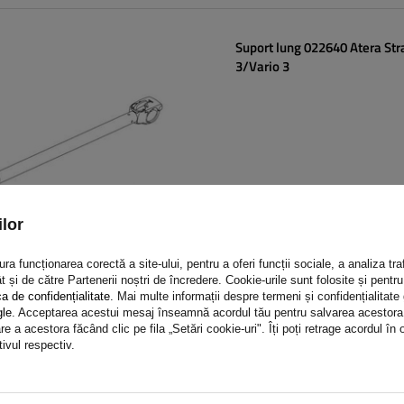
Suport lung 022640 Atera Str
3/Vario 3
lor
a funcționarea corectă a site-ului, pentru a oferi funcții sociale, a analiza traf
t și de către Partenerii noștri de încredere. Cookie-urile sunt folosite și pent
ca de confidențialitate
. Mai multe informații despre termeni și confidențialitate
gle
. Acceptarea acestui mesaj înseamnă acordul tău pentru salvarea acestora pe
e a acestora făcând clic pe fila „Setări cookie-uri". Îți poți retrage acordul î
Ă
tivul respectiv.
Atera Signo RT (110 cm) - bar
aluminiu pentru portbagaj de