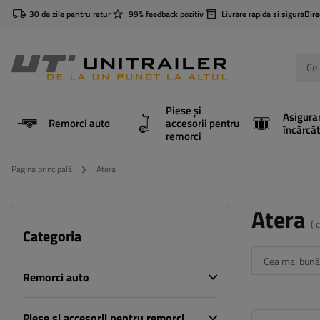
30 de zile pentru retur
99% feedback pozitiv
Livrare rapida si sigura
Dire
Piese și
Asigura
Remorci auto
accesorii pentru
încărcăt
remorci
Pagina principală
Atera
Atera
( 
Categoria
Cea mai bună
Remorci auto
Piese și accesorii pentru remorci