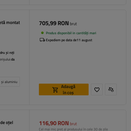
705,99 RON
letă montat
brut
Produs disponibil in cantități mari
Expediem pe data de
11 august
dru și roți
rișului:
da
l și aluminiu
Adaugă
în coș
116,90 RON
de oțel
brut
Cel mai mic preț al produsului în cele 30 de zile