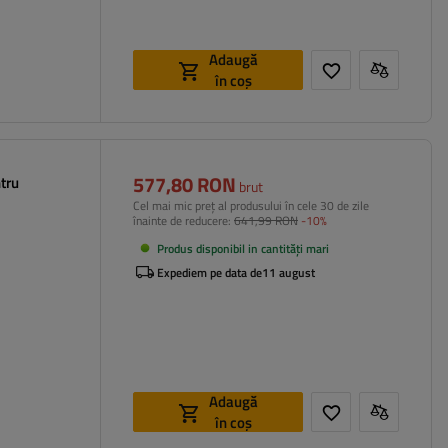
Adaugă
în coș
577,80 RON
tru
brut
Cel mai mic preț al produsului în cele 30 de zile
înainte de reducere:
641,99 RON
-10%
Produs disponibil in cantități mari
Expediem pe data de
11 august
Adaugă
în coș