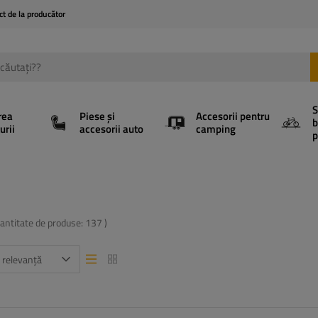
ct de la producător
S
rea
Piese și
Accesorii pentru
b
urii
accesorii auto
camping
p
cantitate de produse:
137
)
 relevanță
Vizualizare listă
Vizualizare listă