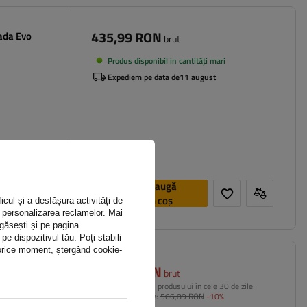
435,99 RON
ada Evo
brut
Produs disponibil in cantități mari
Expediem pe data de
11 august
Adaugă
în coș
icul și a desfășura activități de
ru personalizarea reclamelor. Mai
 găsești și pe pagina
 dispozitivul tău. Poți stabili
n orice moment, ștergând cookie-
510,20 RON
e din
brut
 plafon
Cel mai mic preț al produsului în cele 30 de zile
înainte de reducere:
566,89 RON
-10%