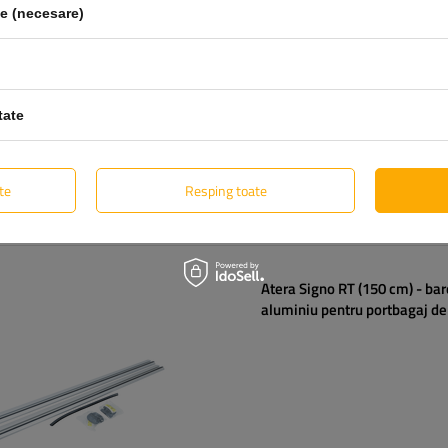
le (necesare)
tate
te
Resping toate
Atera Signo RT (150 cm) - bar
aluminiu pentru portbagaj de