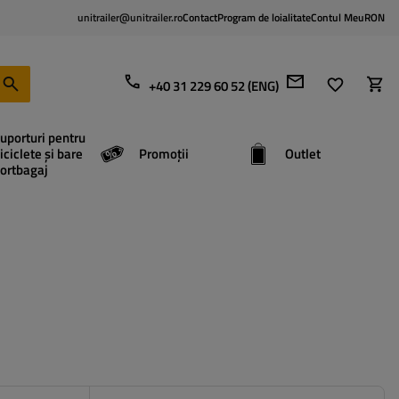
unitrailer@unitrailer.ro
Contact
Program de loialitate
Contul Meu
RON
+40 31 229 60 52 (ENG)
uporturi pentru
iciclete și bare
Promoții
Outlet
ortbagaj