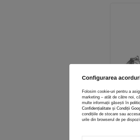
Configurarea acorduri
Folosim cookie-uri pentru a asigur
marketing – atât de către noi, câ
multe informații găsești în
politi
Confidențialitate și Condiții Goo
condițiile de stocare sau accesar
SUPER OFERT
urile din browserul de pe dispozi