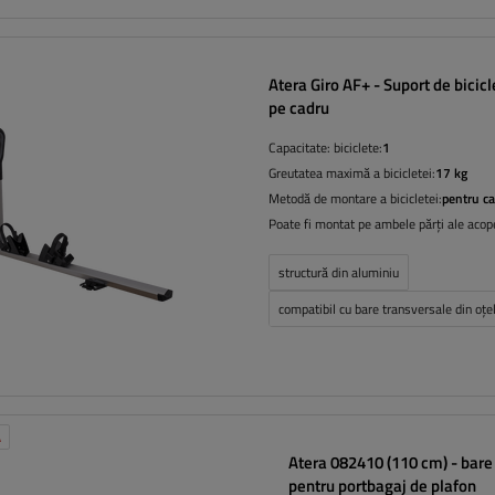
Atera Giro AF+ - Suport de bicic
pe cadru
Capacitate: biciclete:
1
Greutatea maximă a bicicletei:
17 kg
Metodă de montare a bicicletei:
pentru ca
Poate fi montat pe ambele părți ale acope
structură din aluminiu
compatibil cu bare transversale din oțe
Ă
Atera 082410 (110 cm) - bare 
pentru portbagaj de plafon