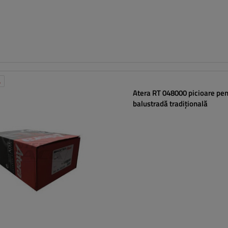
Ă
Atera RT 048000 picioare pen
balustradă tradițională