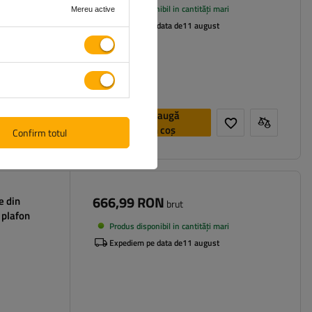
Produs disponibil in cantități mari
Mereu active
Expediem pe data de
11 august
Adaugă
în coș
Confirm totul
666,99 RON
e din
brut
 plafon
Produs disponibil in cantități mari
Expediem pe data de
11 august