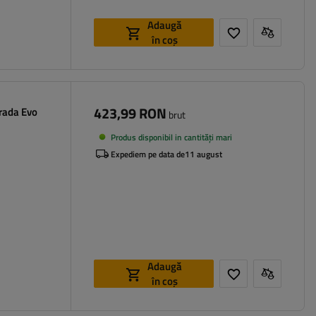
Adaugă
în coș
423,99 RON
rada Evo
brut
Produs disponibil in cantități mari
Expediem pe data de
11 august
Adaugă
în coș