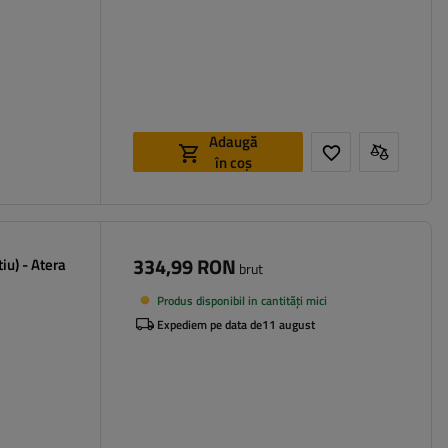
Adaugă
în coș
334,99 RON
iu) - Atera
brut
Produs disponibil in cantități mici
Expediem pe data de
11 august