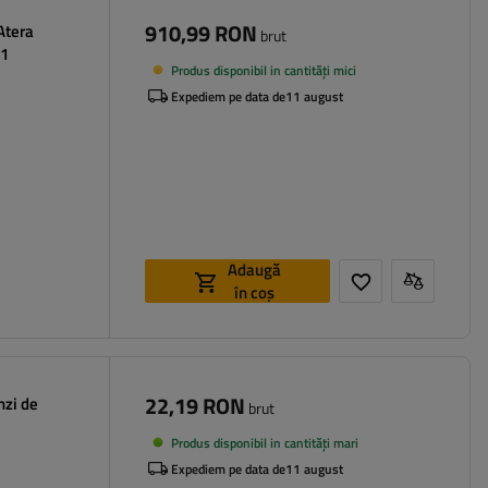
910,99 RON
Atera
brut
11
Produs disponibil in cantități mici
Expediem pe data de
11 august
Adaugă
în coș
22,19 RON
nzi de
brut
Produs disponibil in cantități mari
Expediem pe data de
11 august