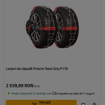
Metoda de instalare:
fără a anula
,
jednoetapowy
Autotensionator:
da
Certificat:
ÖNORM V5117
,
B26
,
EN 16662-1
Lanțuri de zăpadă Polaire Steel Grip P170
2 539,99 RON
brut
Produs disponibil in cantități mari
Expediem pe data de
11 august
Adaugă