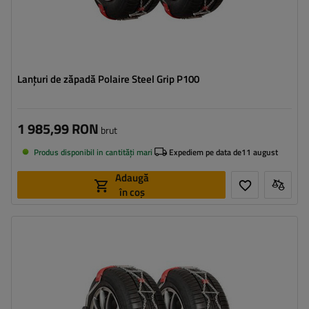
Lanțuri de zăpadă Polaire Steel Grip P100
1 985,99 RON
brut
Produs disponibil in cantități mari
Expediem pe data de
11 august
Adaugă
în coș
Dimensiunea celulei:
9 mm
Metoda de instalare:
fără a anula
,
jednoetapowy
Autotensionator:
da
Certificat:
ÖNORM V5117
,
B26
,
EN 16662-1