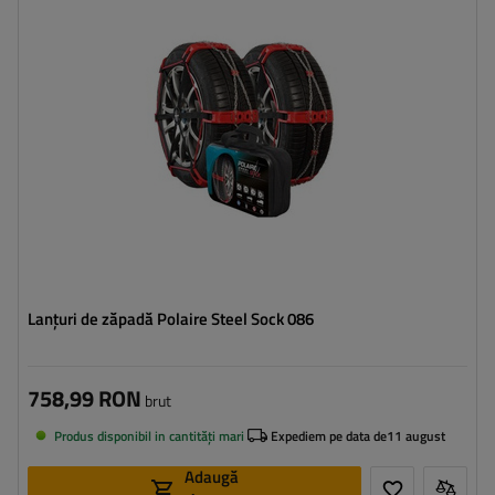
Metoda de instalare:
fără a anula
Autotensionator:
da
Certificat:
ÖNORM V5117
,
EN 16662-1
Lanțuri de zăpadă Polaire Steel Sock 086
758,99 RON
brut
Produs disponibil in cantități mari
Expediem pe data de
11 august
Adaugă