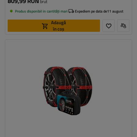
809,99 RON
brut
Produs disponibil in cantități mari
Expediem pe data de
11 august
Adaugă
în coș
Dimensiunea celulei:
9 mm
Metoda de instalare:
fără a anula
Autotensionator:
da
Certificat:
ÖNORM V5117
,
EN 16662-1