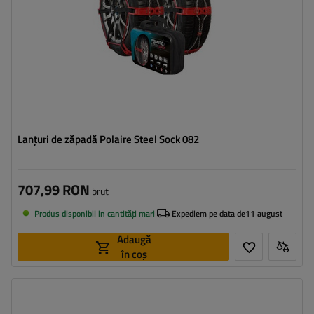
Lanțuri de zăpadă Polaire Steel Sock 082
707,99 RON
brut
Produs disponibil in cantități mari
Expediem pe data de
11 august
Adaugă
în coș
Dimensiunea celulei:
9 mm