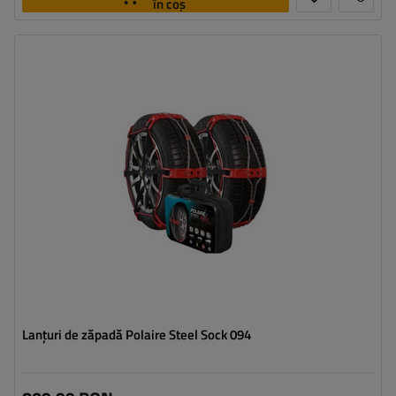
în coș
Dimensiunea celulei:
9 mm
Metoda de instalare:
fără a anula
Autotensionator:
da
Certificat:
ÖNORM V5117
,
EN 16662-1
Lanțuri de zăpadă Polaire Steel Sock 094