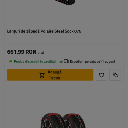
Lanțuri de zăpadă Polaire Steel Sock 076
661,99 RON
brut
Produs disponibil in cantități mari
Expediem pe data de
11 august
Adaugă
în coș
Dimensiunea celulei:
9 mm
Metoda de instalare:
fără a anula
Autotensionator:
da
Certificat:
ÖNORM V5117
,
EN 16662-1