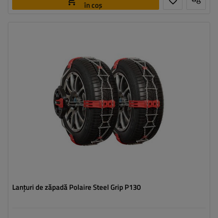
în coș
Dimensiunea celulei:
9 mm
Metoda de instalare:
fără a anula
,
jednoetapowy
Autotensionator:
da
Certificat:
ÖNORM V5117
,
B26
,
EN 16662-1
Lanțuri de zăpadă Polaire Steel Grip P130