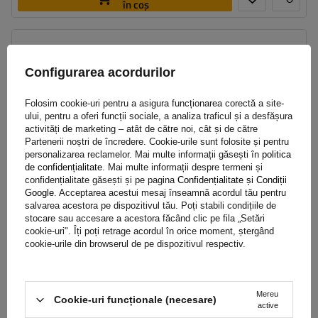
în coș
Dimensiunea celulei:
9 mm
Metoda de instalare:
fără a anula
Configurarea acordurilor
Autotensionator:
da
Certificat:
ÖNORM V5117
,
EN 16662-1
Folosim cookie-uri pentru a asigura funcționarea corectă a site-
ului, pentru a oferi funcții sociale, a analiza traficul și a desfășura
activități de marketing – atât de către noi, cât și de către
Partenerii noștri de încredere. Cookie-urile sunt folosite și pentru
personalizarea reclamelor. Mai multe informații găsești în
politica
de confidențialitate
. Mai multe informații despre termeni și
confidențialitate găsești și pe pagina
Confidențialitate și Condiții
Google
. Acceptarea acestui mesaj înseamnă acordul tău pentru
salvarea acestora pe dispozitivul tău. Poți stabili condițiile de
stocare sau accesare a acestora făcând clic pe fila „Setări
cookie-uri". Îți poți retrage acordul în orice moment, ștergând
cookie-urile din browserul de pe dispozitivul respectiv.
Lanțuri de zăpadă Polaire Steel Sock 122
Mereu
Cookie-uri funcționale (necesare)
active