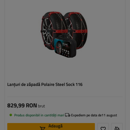
Metoda de instalare:
fără a anula
Autotensionator:
da
Certificat:
ÖNORM V5117
,
EN 16662-1
Lanțuri de zăpadă Polaire Steel Sock 116
829,99 RON
brut
Produs disponibil in cantități mari
Expediem pe data de
11 august
Adaugă