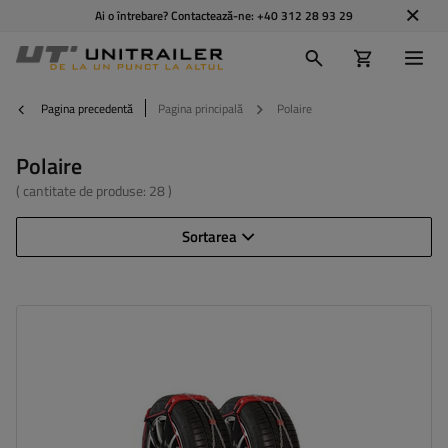
Ai o întrebare? Contactează-ne:
+40 312 28 93 29
Pagina precedentă
Pagina principală
Polaire
Polaire
( cantitate de produse:
28
)
Sortarea
Dimensiunea celulei:
9 mm
Metoda de instalare:
fără a anula
Autotensionator:
da
Certificat:
ÖNORM V5117
,
EN 16662-1