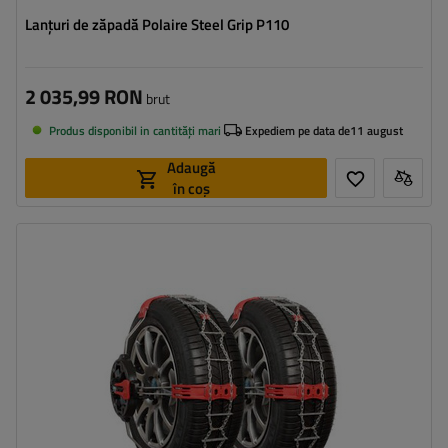
Lanțuri de zăpadă Polaire Steel Grip P110
2 035,99 RON
brut
Produs disponibil in cantități mari
Expediem pe data de
11 august
Adaugă
în coș
Dimensiunea celulei:
9 mm
Metoda de instalare:
fără a anula
,
jednoetapowy
Autotensionator:
da
Certificat:
ÖNORM V5117
,
B26
,
EN 16662-1