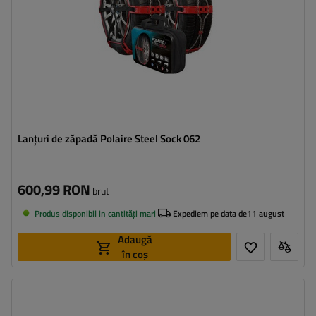
Lanțuri de zăpadă Polaire Steel Sock 062
600,99 RON
brut
Produs disponibil in cantități mari
Expediem pe data de
11 august
Adaugă
în coș
Dimensiunea celulei:
9 mm