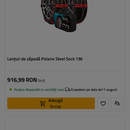
Lanțuri de zăpadă Polaire Steel Sock 136
916,99 RON
brut
Produs disponibil in cantități mari
Expediem pe data de
11 august
Adaugă
în coș
Dimensiunea celulei:
9 mm