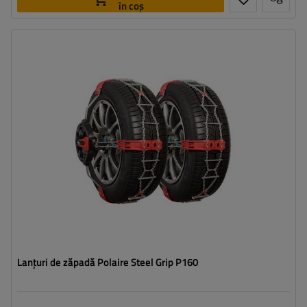
în coș
Dimensiunea celulei:
9 mm
Metoda de instalare:
fără a anula
,
jednoetapowy
Autotensionator:
da
Certificat:
ÖNORM V5117
,
B26
,
EN 16662-1
Lanțuri de zăpadă Polaire Steel Grip P160