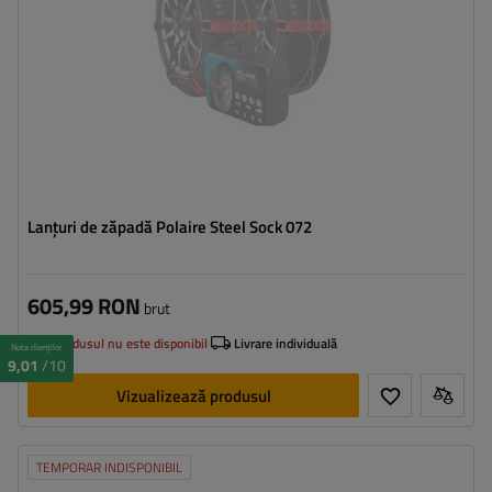
Lanțuri de zăpadă Polaire Steel Sock 072
605,99 RON
brut
Produsul nu este disponibil
Livrare individuală
Nota clienților
9,01
/10
Vizualizează produsul
TEMPORAR INDISPONIBIL
Dimensiunea celulei:
9 mm