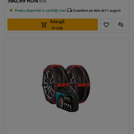
580,99 RON
brut
Produs disponibil in cantități mari
Expediem pe data de
11 august
Adaugă
în coș
Dimensiunea celulei:
9 mm
Metoda de instalare:
fără a anula
Autotensionator:
da
Certificat:
ÖNORM V5117
,
EN 16662-1