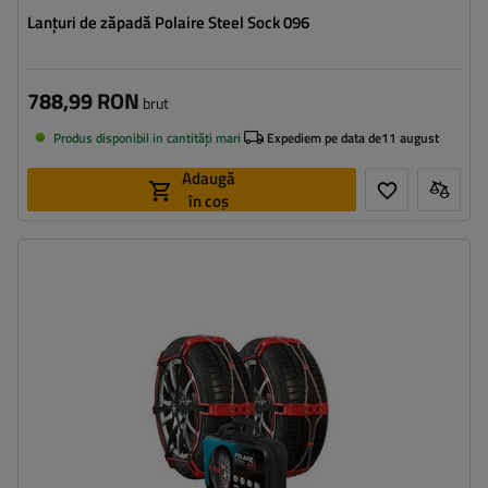
Lanțuri de zăpadă Polaire Steel Sock 096
788,99 RON
brut
Produs disponibil in cantități mari
Expediem pe data de
11 august
Adaugă
în coș
Dimensiunea celulei:
9 mm
Metoda de instalare:
fără a anula
Autotensionator:
da
Certificat:
ÖNORM V5117
,
EN 16662-1