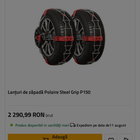
Metoda de instalare:
fără a anula
,
jednoetapowy
Autotensionator:
da
Certificat:
ÖNORM V5117
,
B26
,
EN 16662-1
Lanțuri de zăpadă Polaire Steel Grip P150
2 290,99 RON
brut
Produs disponibil in cantități mari
Expediem pe data de
11 august
Adaugă