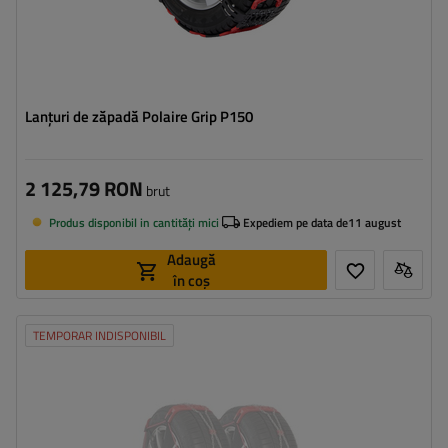
Lanțuri de zăpadă Polaire Grip P150
2 125,79 RON
brut
Produs disponibil in cantități mici
Expediem pe data de
11 august
Adaugă
în coș
TEMPORAR INDISPONIBIL
Dimensiunea celulei:
9 mm
Metoda de instalare:
fără a anula
Autotensionator:
da
Certificat:
ÖNORM V5117
,
EN 16662-1