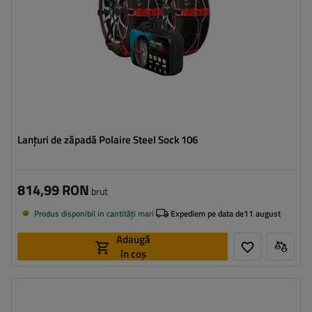
Lanțuri de zăpadă Polaire Steel Sock 106
814,99 RON
brut
Produs disponibil in cantități mari
Expediem pe data de
11 august
Adaugă
în coș
Dimensiunea celulei:
9 mm