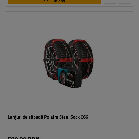
în coș
Dimensiunea celulei:
9 mm
Metoda de instalare:
fără a anula
Autotensionator:
da
Certificat:
ÖNORM V5117
,
EN 16662-1
Lanțuri de zăpadă Polaire Steel Sock 066