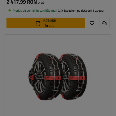
2 417,99 RON
brut
Produs disponibil in cantități mari
Expediem pe data de
11 august
Adaugă
în coș
Dimensiunea celulei:
9 mm
Metoda de instalare:
fără a anula
,
jednoetapowy
Autotensionator:
da
Certificat:
ÖNORM V5117
,
B26
,
EN 16662-1