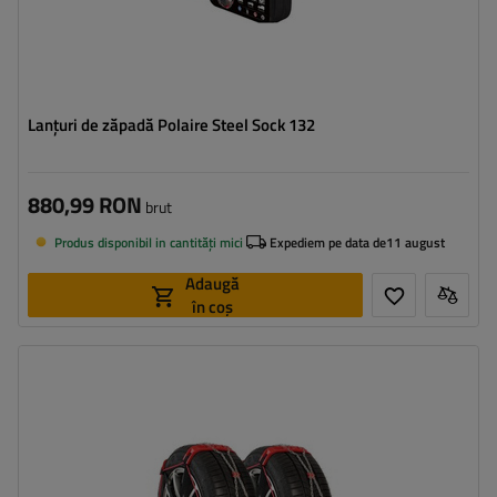
Lanțuri de zăpadă Polaire Steel Sock 132
880,99 RON
brut
Produs disponibil in cantități mici
Expediem pe data de
11 august
Adaugă
în coș
Dimensiunea celulei:
9 mm
Metoda de instalare:
fără a anula
Autotensionator:
da
Certificat:
ÖNORM V5117
,
EN 16662-1