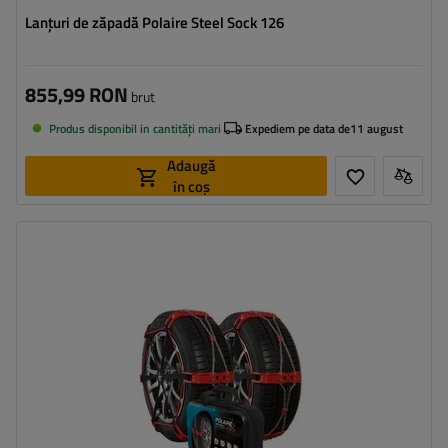
Lanțuri de zăpadă Polaire Steel Sock 126
855,99 RON
brut
Produs disponibil in cantități mari
Expediem pe data de
11 august
Adaugă
în coș
Dimensiunea celulei:
9 mm
Metoda de instalare:
fără a anula
Autotensionator:
da
Certificat:
ÖNORM V5117
,
EN 16662-1