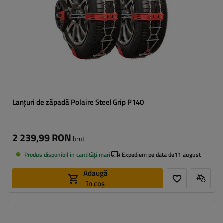
Lanțuri de zăpadă Polaire Steel Grip P140
2 239,99 RON
brut
Produs disponibil in cantități mari
Expediem pe data de
11 august
Adaugă
în coș
Dimensiunea celulei:
9 mm