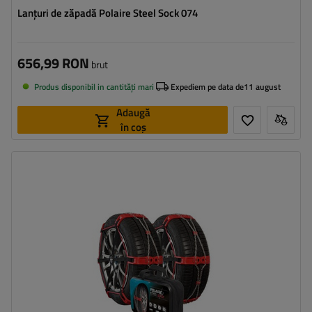
Lanțuri de zăpadă Polaire Steel Sock 074
656,99 RON
brut
Produs disponibil in cantități mari
Expediem pe data de
11 august
Adaugă
în coș
Dimensiunea celulei:
9 mm
Metoda de instalare:
fără a anula
Autotensionator:
da
Certificat:
ÖNORM V5117
,
EN 16662-1