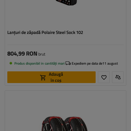
Lanțuri de zăpadă Polaire Steel Sock 102
804,99 RON
brut
Produs disponibil in cantități mari
Expediem pe data de
11 august
Adaugă
în coș
Dimensiunea celulei:
9 mm
Metoda de instalare:
fără a anula
Autotensionator:
da
Certificat:
ÖNORM V5117
,
EN 16662-1