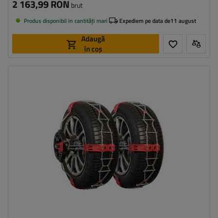
2 163,99 RON
brut
Produs disponibil in cantități mari
Expediem pe data de
11 august
Adaugă
în coș
Dimensiunea celulei:
9 mm
Metoda de instalare:
fără a anula
,
jednoetapowy
Autotensionator:
da
Certificat:
ÖNORM V5117
,
B26
,
EN 16662-1