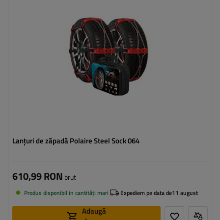
Metoda de instalare:
fără a anula
Autotensionator:
da
Certificat:
ÖNORM V5117
,
EN 16662-1
Lanțuri de zăpadă Polaire Steel Sock 064
610,99 RON
brut
Produs disponibil in cantități mari
Expediem pe data de
11 august
Adaugă