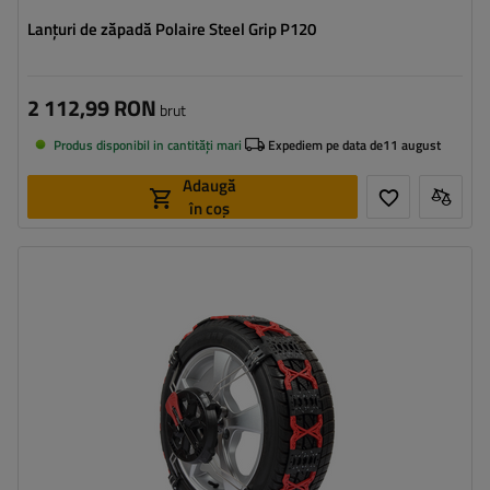
Lanțuri de zăpadă Polaire Steel Grip P120
2 112,99 RON
brut
Produs disponibil in cantități mari
Expediem pe data de
11 august
Adaugă
în coș
Dimensiunea celulei:
0
Metoda de instalare:
fără a anula
,
jednoetapowy
Autotensionator:
da
Certificat:
B26
,
EN 16662-1
,
ÖNORM V5117