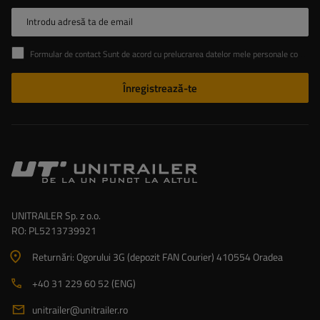
Introdu adresă ta de email
Formular de contact Sunt de acord cu prelucrarea datelor mele personale conținute în formularul de contact în conformitate cu Regulamentul Parlamentului European și al Consiliului (UE)
Înregistrează-te
UNITRAILER Sp. z o.o.
RO: PL5213739921
Returnări: Ogorului 3G (depozit FAN Courier) 410554 Oradea
+40 31 229 60 52 (ENG)
unitrailer@unitrailer.ro