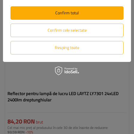
Flux luminos:
2400 lm
Număr de LED-uri:
24
Confirm totul
Culoarea luminii:
lumină albă neutră
Temperatura de culoare a luminii:
5700 K
Confirm cele selectate
Resping toate
Reflector pentru lampă de lucru LED LAYTZ LY7301 24xLED
2400lm dreptunghiular
84,20 RON
brut
Cel mai mic preț al produsului în cele 30 de zile înainte de reducere:
93,59 RON
-10%