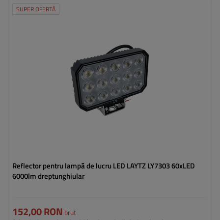
SUPER OFERTĂ
Flux luminos:
6000 lm
Număr de LED-uri:
60
Culoarea luminii:
lumină albă neutră
Temperatura de culoare a luminii:
5700 K
Reflector pentru lampă de lucru LED LAYTZ LY7303 60xLED
6000lm dreptunghiular
152,00 RON
brut