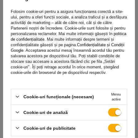
Folosim cookie-uri pentru a asigura funcționarea corectă a site-
ului, pentru a oferi funcții sociale, a analiza traficul și a desfășura
activități de marketing – atât de către noi, cât și de către
Partenerii noștri de încredere. Cookie-urile sunt folosite și pentru
personalizarea reclamelor. Mai multe informații găsești în
politica
de confidențialitate
. Mai multe informații despre termeni și
confidențialitate găsești și pe pagina
Confidențialitate și Condiții
Google
. Acceptarea acestui mesaj înseamnă acordul tău pentru
Reflector pentru lampă de lucru LED LAYTZ LY7305 72xLED
salvarea acestora pe dispozitivul tău. Poți stabili condițiile de
7000lm dreptunghiular
stocare sau accesare a acestora făcând clic pe fila „Setări
cookie-uri". Îți poți retrage acordul în orice moment, ștergând
cookie-urile din browserul de pe dispozitivul respectiv.
203,50 RON
brut
Cel mai mic preț al produsului în cele 30 de zile înainte de reducere:
226,09 RON
-9%
Mereu
Cookie-uri funcționale (necesare)
active
Produs disponibil in cantități mari
Expediem pe data de
11 august
Adaugă
Cookie-uri de analiză
în coș
Cookie-uri de publicitate
SUPER OFERTĂ