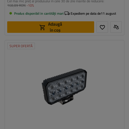
Cel mai mic preț al produsului în cele 30 de zile înainte de reducere:
168,89 RON
-10%
Produs disponibil in cantități mari
Expediem pe data de
11 august
Adaugă
în coș
SUPER OFERTĂ
Flux luminos:
5800 lm
Număr de LED-uri:
66
Culoarea luminii:
lumină albă neutră
Temperatura de culoare a luminii:
5700 K