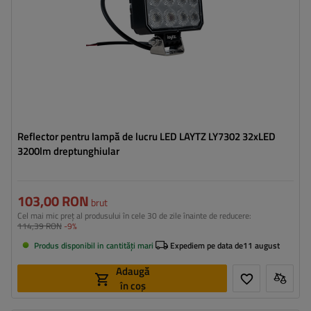
Reflector pentru lampă de lucru LED LAYTZ LY7302 32xLED
3200lm dreptunghiular
103,00 RON
brut
Cel mai mic preț al produsului în cele 30 de zile înainte de reducere:
114,39 RON
-9%
Produs disponibil in cantități mari
Expediem pe data de
11 august
Adaugă
în coș