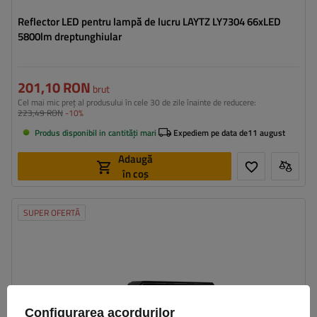
Reflector LED pentru lampă de lucru LAYTZ LY7304 66xLED
5800lm dreptunghiular
201,10 RON
brut
Cel mai mic preț al produsului în cele 30 de zile înainte de reducere:
223,49 RON
-10%
Produs disponibil in cantități mari
Expediem pe data de
11 august
Adaugă
în coș
SUPER OFERTĂ
Flux luminos:
7000 lm
Număr de LED-uri:
72
Culoarea luminii:
lumină albă neutră
Temperatura de culoare a luminii:
5700 K
Configurarea acordurilor