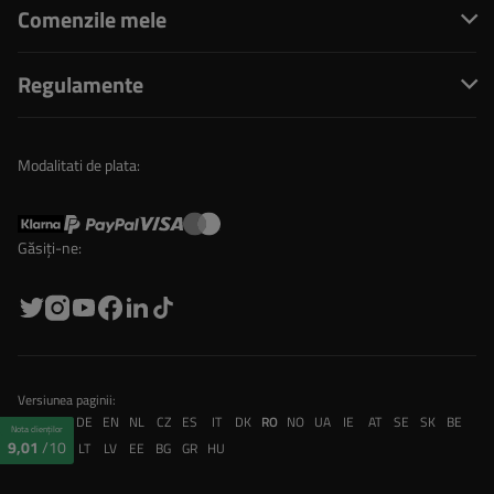
Comenzile mele
Regulamente
Modalitati de plata:
Găsiți-ne:
Versiunea paginii:
PL
FR
DE
EN
NL
CZ
ES
IT
DK
RO
NO
UA
IE
AT
SE
SK
BE
Nota clienților
9,01
/10
CH
PT
LT
LV
EE
BG
GR
HU