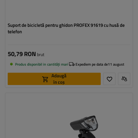
Suport de bicicletă pentru ghidon PROFEX 91619 cu husă de
telefon
50,79 RON
brut
Produs disponibil in cantități mari
Expediem pe data de
11 august
Adaugă
în coș
Clasa de etanșeitate:
IPX4
Sursa de lumina:
Led