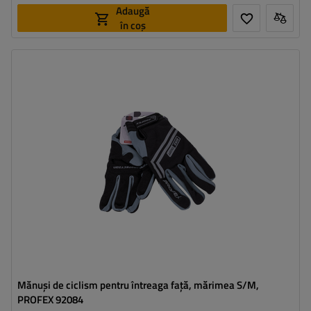
Adaugă
în coș
Caracteristici suplimentare:
możliwość obsługi telefonu
Mănuși de ciclism pentru întreaga față, mărimea S/M,
PROFEX 92084