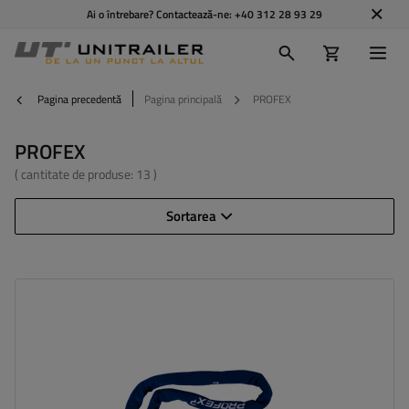
Ai o întrebare? Contactează-ne:
+40 312 28 93 29
Pagina precedentă
Pagina principală
PROFEX
PROFEX
( cantitate de produse:
13
)
Sortarea
Lungime:
130 cm
Diametru:
6 mm