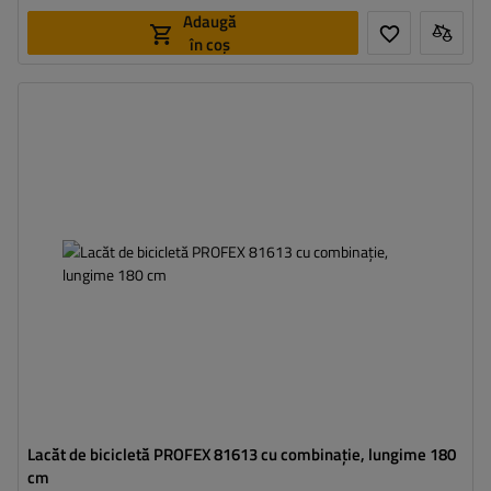
Adaugă
în coș
Lungime:
180 cm
Diametru:
14 mm
Lacăt de bicicletă PROFEX 81613 cu combinație, lungime 180
cm