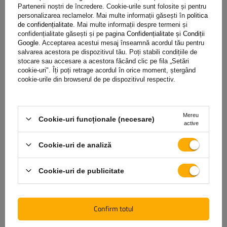
Partenerii noștri de încredere. Cookie-urile sunt folosite și pentru
personalizarea reclamelor. Mai multe informații găsești în
politica
de confidențialitate
. Mai multe informații despre termeni și
confidențialitate găsești și pe pagina
Confidențialitate și Condiții
Lacăt pliabil pentru bicicletă 85 cm cu mâner PROFEX 81640
Google
. Acceptarea acestui mesaj înseamnă acordul tău pentru
salvarea acestora pe dispozitivul tău. Poți stabili condițiile de
stocare sau accesare a acestora făcând clic pe fila „Setări
cookie-uri". Îți poți retrage acordul în orice moment, ștergând
cookie-urile din browserul de pe dispozitivul respectiv.
112,19 RON
brut
Produs disponibil in cantități mari
Expediem pe data de
11 august
Mereu
Cookie-uri funcționale (necesare)
Adaugă
active
în coș
Cookie-uri de analiză
Caracteristici suplimentare:
podświetlany zamek
Cookie-uri de publicitate
Lungime:
90 cm
Confirm totul