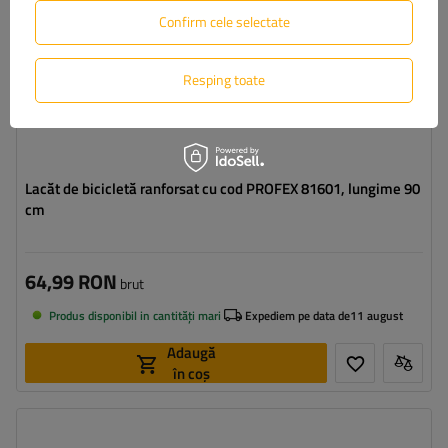
Confirm cele selectate
Resping toate
Lacăt de bicicletă ranforsat cu cod PROFEX 81601, lungime 90
cm
64,99 RON
brut
Produs disponibil in cantități mari
Expediem pe data de
11 august
Adaugă
în coș
Caracteristici suplimentare:
możliwość obsługi telefonu