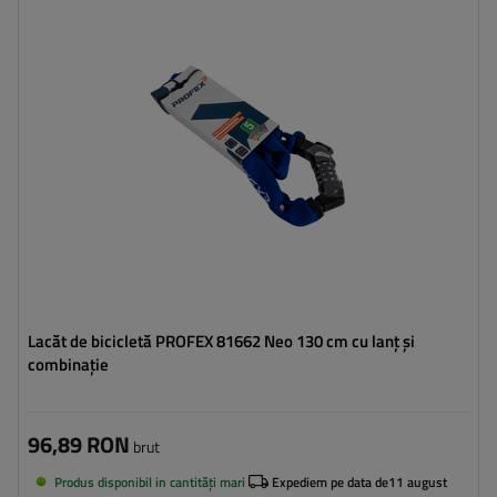
Lungime:
130 cm
Diametru:
6 mm
Lacăt de bicicletă PROFEX 81662 Neo 130 cm cu lanț și
combinație
96,89 RON
brut
Produs disponibil in cantități mari
Expediem pe data de
11 august