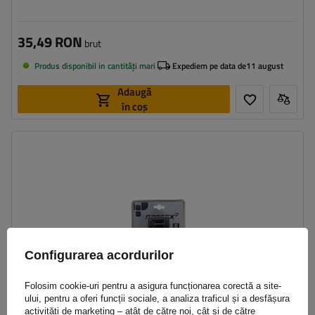
35,49 RON
brut
Produs disponibil in cantități mari
Expediem pe data de
11 august
Adaugă
în coș
Lungime:
85 cm
Configurarea acordurilor
Folosim cookie-uri pentru a asigura funcționarea corectă a site-
ului, pentru a oferi funcții sociale, a analiza traficul și a desfășura
activități de marketing – atât de către noi, cât și de către