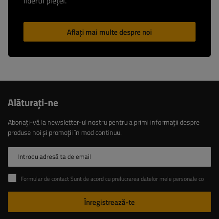
liderul pieței.
Aflați mai multe despre noi
Alăturaţi-ne
Abonați-vă la newsletter-ul nostru pentru a primi informații despre
produse noi și promoții în mod continuu.
Introdu adresă ta de email
Formular de contact Sunt de acord cu prelucrarea datelor mele personale conținute în formularul de contact în conformitate cu Regulamentul Parlamentului European și al Consiliului (UE)
Înregistrează-te