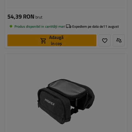
54,39 RON
brut
Produs disponibil in cantități mari
Expediem pe data de
11 august
Adaugă
în coș
Capacitate:
1,8 l