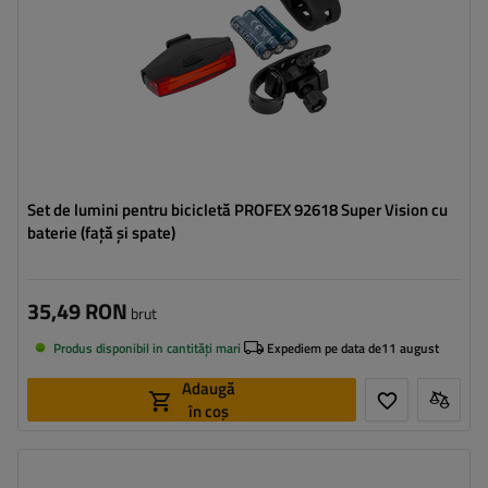
Set de lumini pentru bicicletă PROFEX 92618 Super Vision cu
baterie (față și spate)
35,49 RON
brut
Produs disponibil in cantități mari
Expediem pe data de
11 august
Adaugă
în coș
Lungime:
70 cm