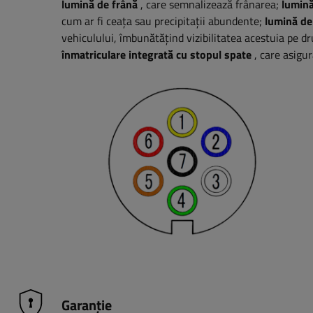
lumină de frână
, care semnalizează frânarea;
lumină
cum ar fi ceața sau precipitații abundente;
lumină de
vehiculului, îmbunătățind vizibilitatea acestuia pe dr
înmatriculare integrată cu stopul spate
, care asigu
Garanție