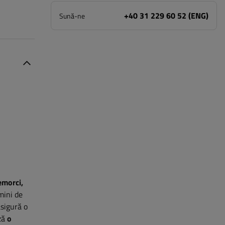
+40 31 229 60 52 (ENG)
Sună-ne
emorci,
mini de
asigură o
ază
o