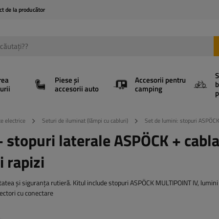
ct de la producător
S
rea
Piese și
Accesorii pentru
b
urii
accesorii auto
camping
p
e electrice
Seturi de iluminat (lămpi cu cabluri)
Set de lumini: stopuri ASPÖCK
 stopuri laterale ASPÖCK + cabla
 rapizi
tatea și siguranța rutieră. Kitul include stopuri ASPÖCK MULTIPOINT IV, lumini 
ectori cu conectare