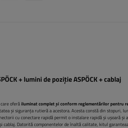
SPÖCK + lumini de poziție ASPÖCK + cablaj
care oferă
iluminat complet și conform reglementărilor pentru r
itatea și siguranța rutieră a acestora. Acesta constă din stopuri, lu
nectorii cu conectare rapidă permit o instalare rapidă și ușoară și 
 și cablaj. Datorită componentelor de înaltă calitate, kitul garante