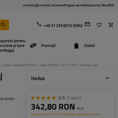
unitrailer@unitrailer.ro
Contact
Program de loialitate
Contul Meu
RON
+40 31 229 60 52 (ENG)
uporturi pentru
iciclete și bare
Promoții
Outlet
ortbagaj
 + stopuri laterale ASPÖCK + cablaj MANTES 4,5 m 7PIN + conectori rapizi
j
Inclus
5/5
(7
opinii
)
de poziție
342,80 RON
brut
Economisești
5.99%
(
21.83
RON
), cumpărare în seturi.