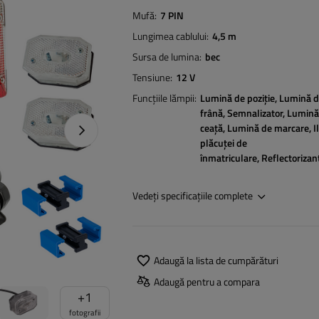
Mufă
7 PIN
Lungimea cablului
4,5 m
Sursa de lumina
bec
Tensiune
12 V
Funcțiile lămpii
Lumină de poziție
Lumină d
frână
Semnalizator
Lumină
ceață
Lumină de marcare
I
Următoarea fotografie
plăcuței de
înmatriculare
Reflectorizan
Vedeți specificațiile complete
Adaugă la lista de cumpărături
Adaugă pentru a compara
+
1
fotografii