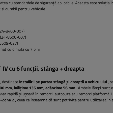
atea cu standardele de siguranță aplicabile. Aceasta este soluția i
 și durabil pentru vehicule
.
(24-8400-007)
 (24-8600-007)
-6509-027)
nat cu o mufă cu 7 pini
T
IV cu 6 funcții, stânga + dreapta
, destinate
instalării pe partea stângă și dreaptă a vehiculului
, s
00 mm, înălțime 136 mm, adâncime 56 mm
. Ambele lămpi sunt e
area rapidă și ușoară în remorci, autobuze sau remorci platformă.
-Zone 2
, ceea ce înseamnă că sunt potrivite pentru utilizarea în