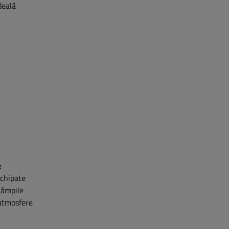
deală
e
chipate
Lămpile
 atmosfere