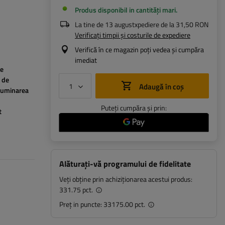
Produs disponibil in cantități mari
La tine de
13 august
xpediere de la
31,50 RON
Verificați timpii și costurile de expediere
Verifică în ce magazin poți vedea și cumpăra
imediat
e
 de
Adaugă în coș
luminarea
Puteți cumpăra și prin:
t
Alăturați-vă programului de fidelitate
Veți obține prin achiziționarea acestui produs:
331.75 pct.
Preț in puncte:
33175.00 pct.