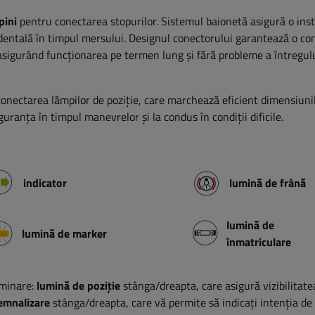
pini
pentru conectarea stopurilor. Sistemul baionetă asigură o inst
cidentală în timpul mersului. Designul conectorului garantează o c
asigurând funcționarea pe termen lung și fără probleme a întregul
onectarea lămpilor de poziție, care marchează eficient dimensiuni
uranța în timpul manevrelor și la condus în condiții dificile.
indicator
lumină de frână
lumină de
lumină de marker
înmatriculare
uminare:
lumină de poziție
stânga/dreapta, care asigură vizibilitate
emnalizare
stânga/dreapta, care vă permite să indicați intenția de 