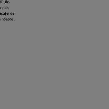
ficile,
re ale
ăcuței de
de noapte
.