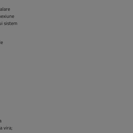
alare
onexiune
ui sistem
le
a
a vira;