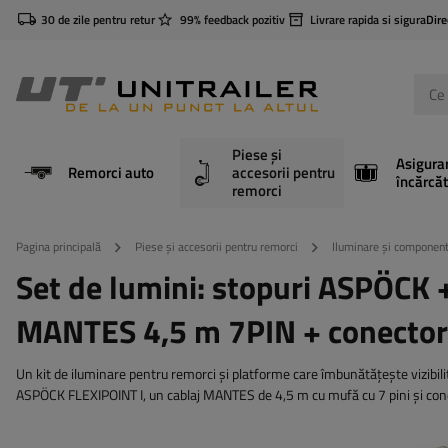
30 de zile pentru retur
99% feedback pozitiv
Livrare rapida si sigura
Dire
Piese și
Asigura
Remorci auto
accesorii pentru
încărcăt
remorci
Pagina principală
Piese și accesorii pentru remorci
Iluminare și component
Set de lumini: stopuri ASPÖCK +
MANTES 4,5 m 7PIN + conectori
Un kit de iluminare pentru remorci și platforme care îmbunătățește vizibili
ASPÖCK FLEXIPOINT I, un cablaj MANTES de 4,5 m cu mufă cu 7 pini și con