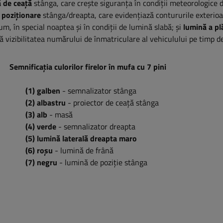
 de ceață
stânga, care crește siguranța în condiții meteorologice di
 poziționare
stânga/dreapta,
care evidențiază contururile exterioa
um, în special noaptea și în condiții de lumină slabă; și
lumină a pl
ră vizibilitatea numărului de înmatriculare al vehiculului pe timp 
Semnificația culorilor firelor în mufa cu 7 pini
(1) galben
- semnalizator stânga
(2) albastru
- proiector de ceață stânga
(3) alb
- masă
(4) verde
- semnalizator dreapta
(5) lumină laterală dreapta maro
(6) roșu
- lumină de frână
(7) negru
- lumină de poziție stânga