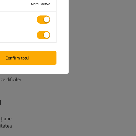
Mereu active
aptă a
, acestea
te
.
e sporește
Confirm totul
d
ce dificile;
N
cțiune
itatea