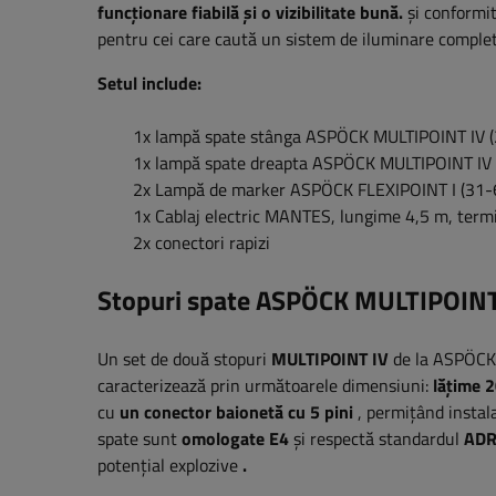
funcționare fiabilă și o vizibilitate bună.
și conformit
pentru cei care caută un sistem de iluminare complet
Setul include:
1x lampă spate stânga ASPÖCK MULTIPOINT IV 
1x lampă spate dreapta ASPÖCK MULTIPOINT IV
2x Lampă de marker ASPÖCK FLEXIPOINT I (31
1x Cablaj electric MANTES, lungime 4,5 m, termi
2x conectori rapizi
Stopuri spate ASPÖCK
MULTIPOIN
Un set de două stopuri
MULTIPOINT IV
de la ASPÖCK
caracterizează prin următoarele dimensiuni:
lățime
2
cu
un conector baionetă cu 5 pini
, permițând instal
spate sunt
omologate E4
și respectă standardul
ADR
potențial explozive
.