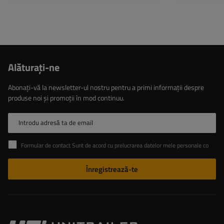
Alăturaţi-ne
Abonați-vă la newsletter-ul nostru pentru a primi informații despre
produse noi și promoții în mod continuu.
Introdu adresă ta de email
Formular de contact Sunt de acord cu prelucrarea datelor mele personale conținute în formularul de contact în conformitate cu Regulamentul Parlamentului European și al Consiliului (UE)
Înregistrează-te