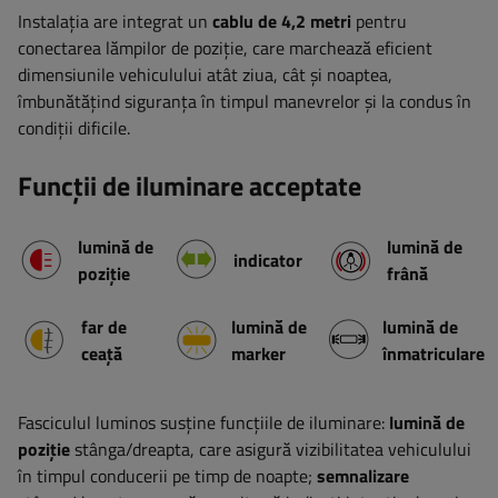
Instalația are integrat un
cablu de 4,2 metri
pentru
conectarea lămpilor de poziție, care marchează eficient
dimensiunile vehiculului atât ziua, cât și noaptea,
îmbunătățind siguranța în timpul manevrelor și la condus în
condiții dificile.
Funcții de iluminare acceptate
lumină de
lumină de
indicator
poziție
frână
far de
lumină de
lumină de
ceață
marker
înmatriculare
Fasciculul luminos susține funcțiile de iluminare:
lumină de
poziție
stânga/dreapta, care asigură vizibilitatea vehiculului
în timpul conducerii pe timp de noapte;
semnalizare