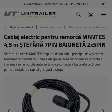
Ai o întrebare? Contactează-ne:
+40 312 28 93 29
Pagina precedentă
Pagina principală
Piese și accesorii pentru remorci
Cablaj electric pentru remorcă MANTES
4,5 m ȘTEFĂRĂ 7PIN BAIONETĂ 2x5PIN
Sistemul electric MANTES dispune de un cablu principal de 4,5 metri,
terminat cu o mufă cu 7 pini. Cablajul asigură funcționarea corectă a
iluminării în remorcile auto, în timp ce conectorii baionetă cu 5 pini
permit instalarea rapidă și sigură a stopuril
Fotografia anterioară
Următo