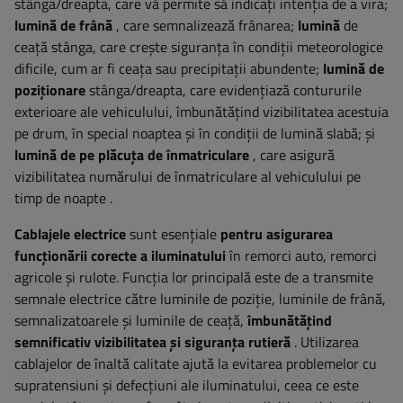
stânga/dreapta, care vă permite să indicați intenția de a vira;
lumină de frână
, care semnalizează frânarea;
lumină
de
ceață stânga, care crește siguranța în condiții meteorologice
dificile, cum ar fi ceața sau precipitații abundente;
lumină de
poziționare
stânga/dreapta,
care evidențiază contururile
exterioare ale vehiculului, îmbunătățind vizibilitatea acestuia
pe drum, în special noaptea și în condiții de lumină slabă; și
lumină de pe plăcuța de înmatriculare
, care asigură
vizibilitatea numărului de înmatriculare al vehiculului pe
timp de noapte
.
Cablajele electrice
sunt esențiale
pentru asigurarea
funcționării corecte a iluminatului
în remorci auto, remorci
agricole și rulote. Funcția lor principală este de a transmite
semnale electrice către luminile de poziție, luminile de frână,
semnalizatoarele și luminile de ceață,
îmbunătățind
semnificativ vizibilitatea și siguranța rutieră
. Utilizarea
cablajelor de înaltă calitate ajută la evitarea problemelor cu
supratensiuni și defecțiuni ale iluminatului, ceea ce este