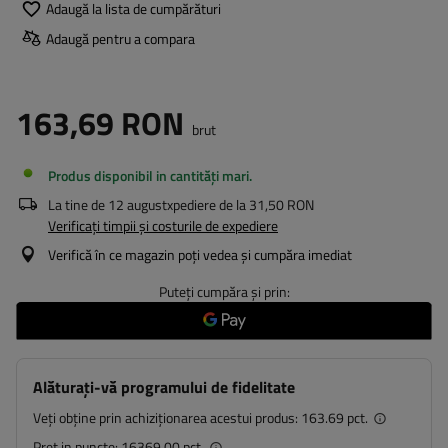
Adaugă la lista de cumpărături
Adaugă pentru a compara
163,69 RON
brut
Produs disponibil in cantități mari
La tine de
12 august
xpediere de la
31,50 RON
Verificați timpii și costurile de expediere
Verifică în ce magazin poți vedea și cumpăra imediat
Puteți cumpăra și prin:
Alăturați-vă programului de fidelitate
Veți obține prin achiziționarea acestui produs:
163.69 pct.
Preț in puncte:
16369.00 pct.