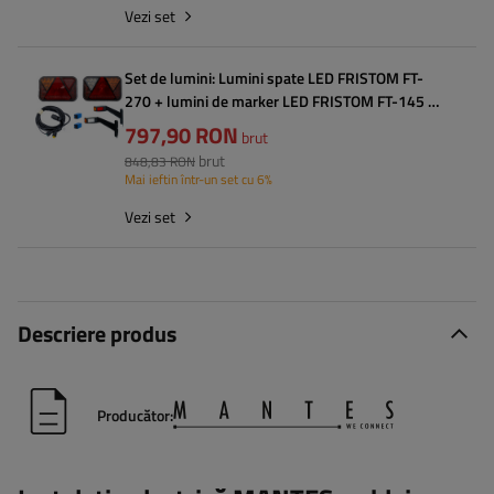
Vezi set
Set de lumini: Lumini spate LED FRISTOM FT-
270 + lumini de marker LED FRISTOM FT-145 +
cablaj MANTES 4,5 m cu 7 pini
797,90 RON
brut
brut
848,83 RON
Mai ieftin într-un set cu 6%
Vezi set
Descriere produs
Producător: