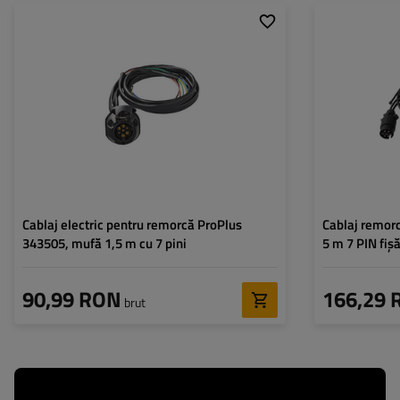
Mufă:
7 PIN
Mufă:
Lungimea cablului:
1,5 m
Lungimea cablului
Tip conexiune:
cablu de alimentare
Grosime cablu:
Cablu pentru agabaritice:
nu
Tip conexiune:
Cablu pentru agab
Cablaj electric pentru remorcă ProPlus
Cablaj remorc
343505, mufă 1,5 m cu 7 pini
5 m 7 PIN fiș
90,99 RON
166,29 
brut