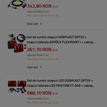
conectori rapizi
342,80 RON
brut
brut
364,63 RON
Mai ieftin într-un set cu 5%
Vezi set
Set de lumini: stopuri DOBPLAST DPT35 +
stopuri laterale ASPÖCK FLEXIPOINT I + cablaj
MANTES 4,5 m 7PIN
361,70 RON
brut
brut
384,83 RON
Mai ieftin într-un set cu 6%
Vezi set
Set de lumini: stopuri LED DOBPLAST DPT35 +
stopuri laterale LED FRISTOM FT-009 + cablaj
MANTES 4,5 m 7PIN
688,10 RON
brut
brut
732,03 RON
Mai ieftin într-un set cu 6%