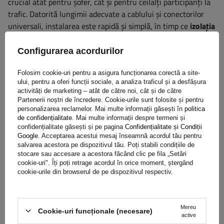
crucial atât pentru șofer, cât și pentru ceilalți participanți la
trafic. Datorită lungimii adecvate a cablului și conectorilor
universali, instalarea este rapidă și simplă, în timp ce
izolația
robustă asigură rezistență la condițiile meteorologice,
vibrații și deteriorări mecanice
.
Configurarea acordurilor
Folosim cookie-uri pentru a asigura funcționarea corectă a site-
ului, pentru a oferi funcții sociale, a analiza traficul și a desfășura
activități de marketing – atât de către noi, cât și de către
Partenerii noștri de încredere. Cookie-urile sunt folosite și pentru
personalizarea reclamelor. Mai multe informații găsești în
politica
de confidențialitate
. Mai multe informații despre termeni și
confidențialitate găsești și pe pagina
Confidențialitate și Condiții
Google
. Acceptarea acestui mesaj înseamnă acordul tău pentru
salvarea acestora pe dispozitivul tău. Poți stabili condițiile de
stocare sau accesare a acestora făcând clic pe fila „Setări
cookie-uri". Îți poți retrage acordul în orice moment, ștergând
cookie-urile din browserul de pe dispozitivul respectiv.
Mereu
Cookie-uri funcționale (necesare)
active