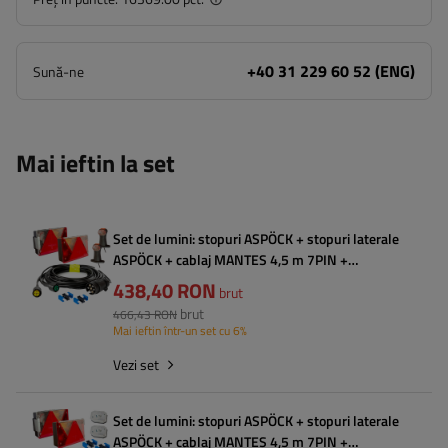
+40 31 229 60 52 (ENG)
Sună-ne
Mai ieftin la set
Set de lumini: stopuri ASPÖCK + stopuri laterale
ASPÖCK + cablaj MANTES 4,5 m 7PIN +
conectori rapizi
438,40 RON
brut
brut
466,43 RON
Mai ieftin într-un set cu 6%
Vezi set
Set de lumini: stopuri ASPÖCK + stopuri laterale
ASPÖCK + cablaj MANTES 4,5 m 7PIN +