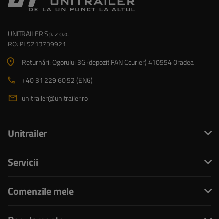
UNITRAILER Sp. z o.o.
RO: PL5213739921
Returnări: Ogorului 3G (depozit FAN Courier) 410554 Oradea
+40 31 229 60 52 (ENG)
unitrailer@unitrailer.ro
Unitrailer
Servicii
Comenzile mele