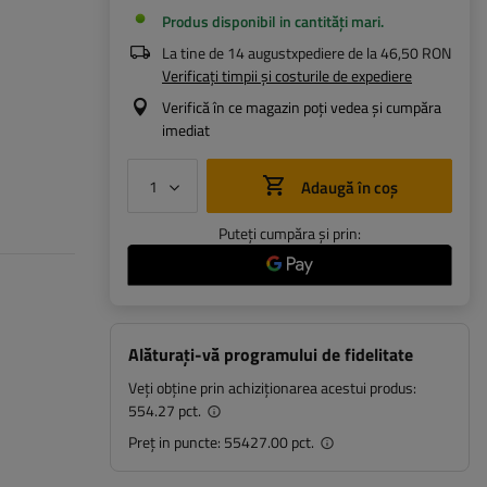
Produs disponibil in cantități mari
La tine de
14 august
xpediere de la
46,50 RON
Verificați timpii și costurile de expediere
Verifică în ce magazin poți vedea și cumpăra
imediat
Adaugă în coș
Puteți cumpăra și prin:
Alăturați-vă programului de fidelitate
Veți obține prin achiziționarea acestui produs:
554.27 pct.
Preț in puncte:
55427.00 pct.