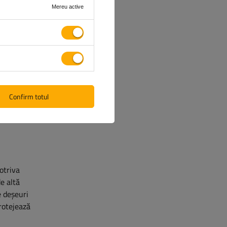
Mereu active
nea unei
 oferă o
Acest
dă și
Confirm totul
otriva
e altă
e deșeuri
rotejează