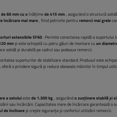
t de 60 mm cu o
înălțime
de 415 mm
, asigurând o structură solidă 
de încărcare mai mare
, fiind potrivite pentru
remorci mai grele
ca
orturi extensibile SF60
. Permite conectarea rapidă a suportului l
 120 mm
și este echipată cu patru găuri de montare cu
un diametr
e solidă și durabilă pe cadrul sau podeaua remorcii.
oritatea suporturilor de stabilizare standard. Produsul este echip
 oferă o prindere sigură și reduce oboseala mâinilor în timpul utiliz
re a setului
este
de 1.300 kg
, asigurând
o susținere stabilă și s
ilizării sau încărcării. Capacitatea mare de încărcare garantează o s
ul de înclinare
și crește siguranța și confortul utilizării remorcii.