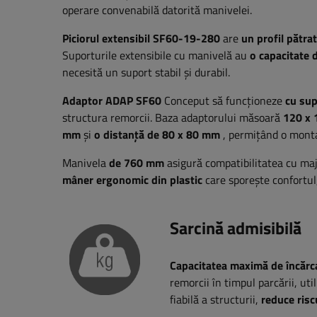
operare convenabilă datorită manivelei.
Piciorul extensibil SF60-19-280
are
un profil pătra
Suporturile extensibile cu manivelă au
o capacitate 
necesită un suport stabil și durabil.
Adaptor ADAP SF60
Conceput să funcționeze
cu sup
structura remorcii. Baza adaptorului măsoară
120 x
mm
și
o distanță de 80 x 80 mm
, permițând o montar
Manivela
de 760 mm
asigură compatibilitatea cu maj
mâner ergonomic din plastic
care sporește confortul,
Sarcină admisibilă
Capacitatea maximă de încărca
remorcii în timpul parcării, ut
fiabilă a structurii,
reduce risc