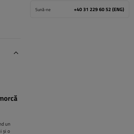
+40 31 229 60 52 (ENG)
Sună-ne
emorcă
ind un
i și o