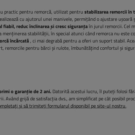
u practic pentru remorcă, utilizat pentru
stabilizarea remorcii în 
realizează cu ajutorul unei manivele, permițând o ajustare ușoară ș
 fiabil, reduc înclinarea și cresc siguranța
în jurul remorcii. Cel 
a menținerea stabilității, în special atunci când remorca nu este c
orcă încărcată
, ci mai degrabă pentru a oferi un suport stabil. Ac
rt, remorcile pentru bărci și rulote, îmbunătățind confortul și sigu
primi o garanție de 2 ani.
Datorită acestui lucru, îl puteți folosi fă
rii. Având grijă de satisfacția dvs., am simplificat pe cât posibil pro
mpletați și să trimiteți formularul disponibil pe site-ul nostru.