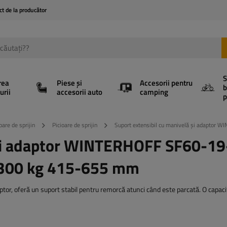
ct de la producător
S
rea
Piese și
Accesorii pentru
b
urii
accesorii auto
camping
p
oare de sprijin
Picioare de sprijin
Suport extensibil cu manivelă și adapto
ă și adaptor WINTERHOFF SF60-1
1300 kg 415-655 mm
tor, oferă un suport stabil pentru remorcă atunci când este parcată. O capaci