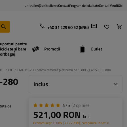
unitrailer@unitrailer.ro
Contact
Program de loialitate
Contul Meu
RON
+40 31 229 60 52 (ENG)
uporturi pentru
iciclete și bare
Promoții
Outlet
ortbagaj
r WINTERHOFF SF60-19-280 pentru remorcă platformă de 1300 kg 415-655 mm
9-280
Inclus
5/5
(2
opinie
)
tate de
521,00 RON
brut
Economisești
6.00%
(
33.27
RON
), cumpărare în seturi.