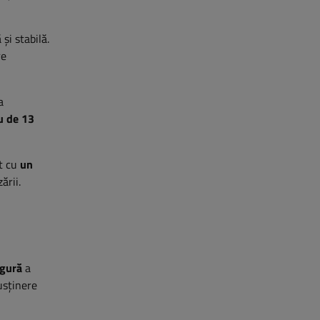
și stabilă.
re
a
u de 13
at cu
un
ării.
igură
a
usținere