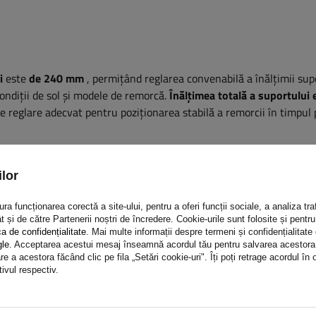
i
este
de 240 mm
, permițând reglarea convenabilă a înălțimii sup
condiții de sol și modele de remorcă.
Înălțimea totală a suportului 
e reglare adecvat pentru poziționarea stabilă a remorcii în timpul p
lor
a funcționarea corectă a site-ului, pentru a oferi funcții sociale, a analiza traf
t și de către Partenerii noștri de încredere. Cookie-urile sunt folosite și pent
l dispune de
o funcție de înclinare
care permite poziționarea rapidă
ca de confidențialitate
. Mai multe informații despre termeni și confidențialitate
oate
fi rotit și montat orizontal pe adaptor
, eliminând orice impac
gle
. Acceptarea acestui mesaj înseamnă acordul tău pentru salvarea acestora pe
orice obstacole în timpul deplasării. Această soluție sporește confor
e a acestora făcând clic pe fila „Setări cookie-uri". Îți poți retrage acordul î
tivul respectiv.
iguranța și protejează piciorul de susținere de deteriorare în timpu