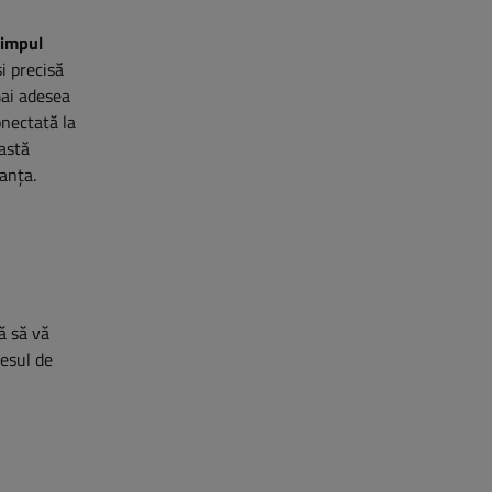
timpul
i precisă
mai adesea
onectată la
eastă
ranța.
ră să vă
cesul de