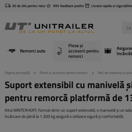
30 de zile pentru retur
99% feedback pozitiv
Livrare rapida si sigura
Dire
Piese și
Asigura
Remorci auto
accesorii pentru
încărcăt
remorci
Pagina principală
Piese și accesorii pentru remorci
Roti de manevra și pici
Suport extensibil cu manivel
pentru remorcă platformă de 
Kitul WINTERHOFF, format dintr-un suport extensibil, o manivelă și un adap
încărcare de până la 1.300 kg asigură o utilizare sigură și confortabilă.