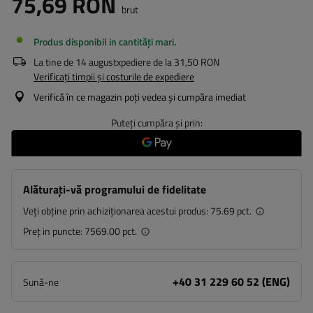
75,69 RON
brut
Produs disponibil in cantități mari
La tine de
14 august
xpediere de la
31,50 RON
Verificați timpii și costurile de expediere
Verifică în ce magazin poți vedea și cumpăra imediat
Puteți cumpăra și prin:
Alăturați-vă programului de fidelitate
Veți obține prin achiziționarea acestui produs:
75.69 pct.
Preț in puncte:
7569.00 pct.
+40 31 229 60 52 (ENG)
Sună-ne