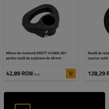
Diametru țeavă:
48 mm
Dimensiunea role
Mâner de manevră KNOTT 414004.001
Roată de reze
pentru roată de susținere de 48 mm
cauciuc sol
225x70mm
42,89 RON
128,29 
brut