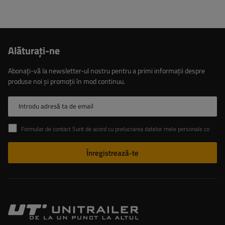
Alăturaţi-ne
Abonați-vă la newsletter-ul nostru pentru a primi informații despre
produse noi și promoții în mod continuu.
Introdu adresă ta de email
Formular de contact Sunt de acord cu prelucrarea datelor mele personale conținute în formularul de contact în conformitate cu Regulamentul Parlamentului European și al Consiliului (UE)
Înregistrează-te