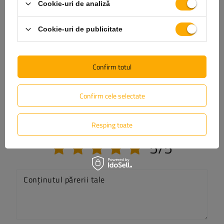
Cookie-uri de analiză
Pune o întrebare
Cookie-uri de publicitate
(1)
Descărcare
Confirm totul
(0)
Opinie
Confirm cele selectate
Scrie-ți părerea
Resping toate
Opinia ta:
5/5
Conținutul părerii tale