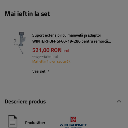
Mai ieftin la set
Suport extensibil cu manivelă și adaptor
WINTERHOFF SF60-19-280 pentru remorcă
platformă de 1300 kg 415-655 mm
521,00 RON
brut
brut
554,27 RON
Mai ieftin într-un set cu 6%
Vezi set
Descriere produs
Producător: