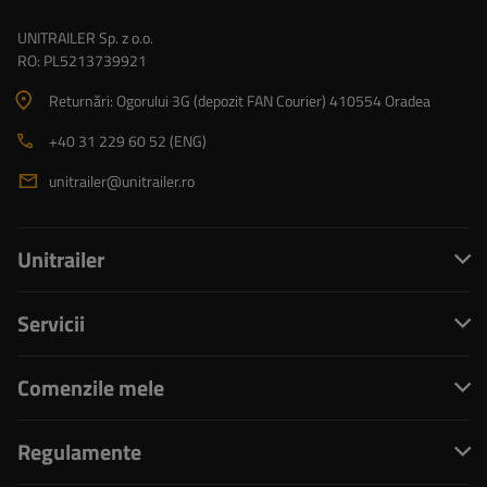
UNITRAILER Sp. z o.o.
RO: PL5213739921
Returnări: Ogorului 3G (depozit FAN Courier) 410554 Oradea
+40 31 229 60 52 (ENG)
unitrailer@unitrailer.ro
Unitrailer
Servicii
Comenzile mele
Regulamente