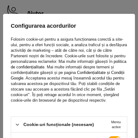
Ajutor
Configurarea acordurilor
Aveți întrebări despre selecția sau utilizarea produselor
Folosim cookie-uri pentru a asigura funcționarea corectă a site-
noastre? Contactaţi-ne! Specialiștii Unitrailer vor fi bucuroși
ului, pentru a oferi funcții sociale, a analiza traficul și a desfășura
să vă ofere orice informații.
activități de marketing – atât de către noi, cât și de către
Partenerii noștri de încredere. Cookie-urile sunt folosite și pentru
personalizarea reclamelor. Mai multe informații găsești în
politica
de confidențialitate
. Mai multe informații despre termeni și
confidențialitate găsești și pe pagina
Confidențialitate și Condiții
+40 31 229 60 52
unitrailer@unitrailer.ro
Google
. Acceptarea acestui mesaj înseamnă acordul tău pentru
salvarea acestora pe dispozitivul tău. Poți stabili condițiile de
stocare sau accesare a acestora făcând clic pe fila „Setări
cookie-uri". Îți poți retrage acordul în orice moment, ștergând
cookie-urile din browserul de pe dispozitivul respectiv.
Specificație
Mereu
Livrare
Cookie-uri funcționale (necesare)
active