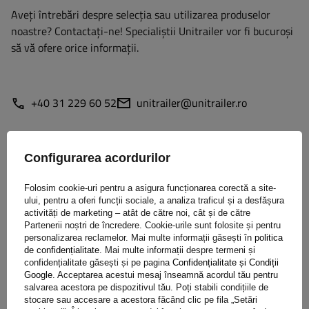
Aveți întrebări despre selecția sau utilizarea produselor
noastre? Contactaţi-ne! Specialiștii Unitrailer vor fi bucuroși
să vă ofere orice informații.
+40 31 229 60 52
unitrailer@unitrailer.ro
Configurarea acordurilor
Specificație
Folosim cookie-uri pentru a asigura funcționarea corectă a site-
ului, pentru a oferi funcții sociale, a analiza traficul și a desfășura
Livrare
activități de marketing – atât de către noi, cât și de către
Partenerii noștri de încredere. Cookie-urile sunt folosite și pentru
personalizarea reclamelor. Mai multe informații găsești în
politica
de confidențialitate
. Mai multe informații despre termeni și
Pune o întrebare
confidențialitate găsești și pe pagina
Confidențialitate și Condiții
Google
. Acceptarea acestui mesaj înseamnă acordul tău pentru
salvarea acestora pe dispozitivul tău. Poți stabili condițiile de
(0)
Opinie
stocare sau accesare a acestora făcând clic pe fila „Setări