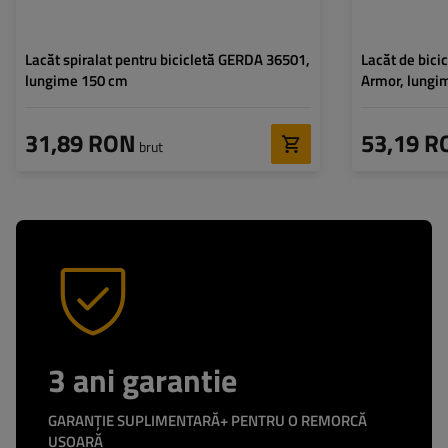
Lacăt spiralat pentru bicicletă GERDA 36501,
Lacăt de bici
lungime 150 cm
Armor, lungi
31,89 RON
53,19 R
brut
3 ani garantie
GARANȚIE SUPLIMENTARĂ+ PENTRU O REMORCĂ
UȘOARĂ