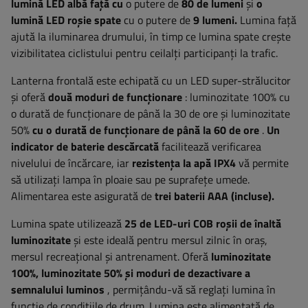
lumină LED albă față cu
o putere de
80 de lumeni
și
o
lumină LED roșie spate
cu o putere de
9 lumeni.
Lumina față
ajută la iluminarea drumului, în timp ce lumina spate crește
vizibilitatea ciclistului pentru ceilalți participanți la trafic.
Lanterna frontală este echipată cu un LED super-strălucitor
și oferă
două moduri de funcționare
: luminozitate 100% cu
o durată de funcționare de până la 30 de ore și luminozitate
50%
cu o durată de funcționare de până la 60 de ore
.
Un
indicator de baterie descărcată
facilitează verificarea
nivelului de încărcare, iar
rezistența la apă IPX4
vă permite
să utilizați lampa în ploaie sau pe suprafețe umede.
Alimentarea este asigurată de
trei baterii AAA (incluse).
Lumina spate utilizează
25 de LED-uri COB roșii de înaltă
luminozitate
și este ideală pentru mersul zilnic în oraș,
mersul recreațional și antrenament. Oferă
luminozitate
100%, luminozitate 50% și moduri de dezactivare a
semnalului luminos
, permițându-vă să reglați lumina în
funcție de condițiile de drum. Lumina este alimentată de