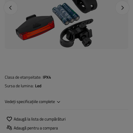
Fotografia anterioară
Următo
Clasa de etanșeitate
IPX4
Sursa de lumina
Led
Vedeți specificațiile complete
Adaugă la lista de cumpărături
Adaugă pentru a compara