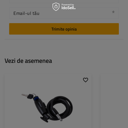
Email-ul tău
Trimite opinia
Vezi de asemenea
Lungime:
150 cm
Lungime:
Diametru:
8 mm
Diametru: