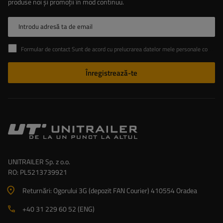
produse noi și promoții în mod continuu.
Introdu adresă ta de email
Formular de contact Sunt de acord cu prelucrarea datelor mele personale conținute în formularul de contact în conformitate cu Regulamentul Parlamentului European și al Consiliului (UE)
Înregistrează-te
UNITRAILER Sp. z o.o.
RO: PL5213739921
Returnări: Ogorului 3G (depozit FAN Courier) 410554 Oradea
+40 31 229 60 52 (ENG)