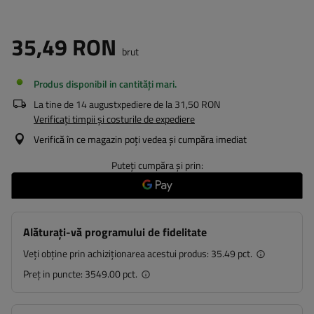
35,49 RON
brut
Produs disponibil in cantități mari
La tine de
14 august
xpediere de la
31,50 RON
Verificați timpii și costurile de expediere
Verifică în ce magazin poți vedea și cumpăra imediat
Puteți cumpăra și prin:
Alăturați-vă programului de fidelitate
Veți obține prin achiziționarea acestui produs:
35.49 pct.
Preț in puncte:
3549.00 pct.