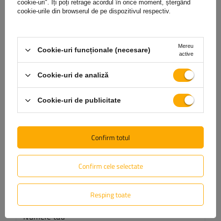
cookie-uri". Îți poți retrage acordul în orice moment, ștergând
cookie-urile din browserul de pe dispozitivul respectiv.
Scrie-ți părerea
Mereu
Opinia ta:
Cookie-uri funcționale (necesare)
active
5/5
Cookie-uri de analiză
Conținutul părerii tale
Cookie-uri de publicitate
Confirm totul
Adăugă fotografia produsului:
Confirm cele selectate
Resping toate
Numele tău