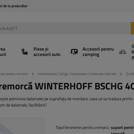
ct de la producător
S
rea
Piese și
Accesorii pentru
b
urii
accesorii auto
camping
p
heți pentru remorci
Inchizatoare| Cârlige | încuietoare | balamale laterale
Șaib
le remorcă WINTERHOFF BSCHG 4
e potrivirea balamalei pe suprafața de montare, ceea ce se traduce printr-
tem de balamale, facilitând î
Tipul feroneriei pentru remorci
suport pent
laterală