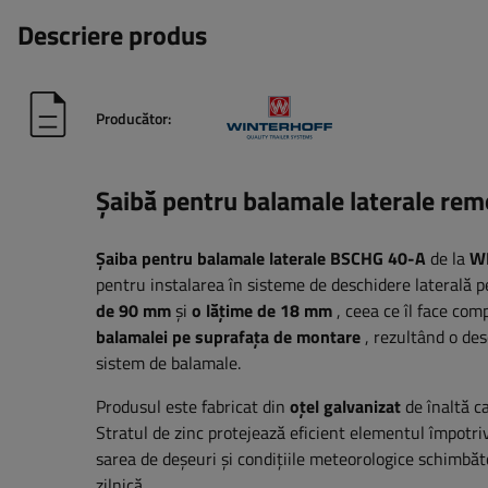
Descriere produs
Producător:
Șaibă pentru balamale laterale 
Șaiba pentru balamale laterale BSCHG 40-A
de la
W
pentru instalarea în sisteme de deschidere laterală p
de 90 mm
și
o lățime de 18 mm
, ceea ce îl face com
balamalei pe suprafața de montare
, rezultând o desc
sistem de balamale.
Produsul este fabricat din
oțel galvanizat
de înaltă ca
Stratul de zinc protejează eficient elementul împotriva
sarea de deșeuri și condițiile meteorologice schimbă
zilnică.