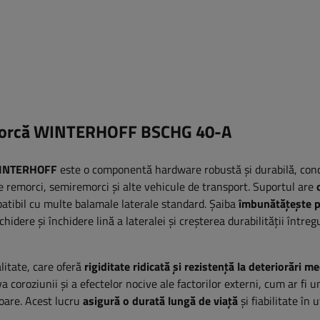
remorcă WINTERHOFF BSCHG 40-A
INTERHOFF
este o componentă hardware robustă și durabilă, con
e remorci, semiremorci și alte vehicule de transport. Suportul are
patibil cu multe balamale laterale standard. Șaiba
îmbunătățește p
hidere și închidere lină a lateralei și creșterea durabilității întreg
litate, care oferă
rigiditate ridicată și rezistență la deteriorări m
 coroziunii și a efectelor nocive ale factorilor externi, cum ar fi u
toare. Acest lucru
asigură o durată lungă de viață
și fiabilitate în u