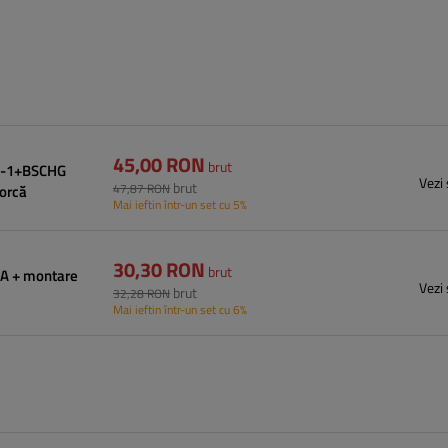
45,00 RON
brut
40-1+BSCHG
Vezi 
brut
47,87 RON
orcă
Mai ieftin într-un set cu 5%
30,30 RON
brut
-A + montare
Vezi 
brut
32,28 RON
Mai ieftin într-un set cu 6%