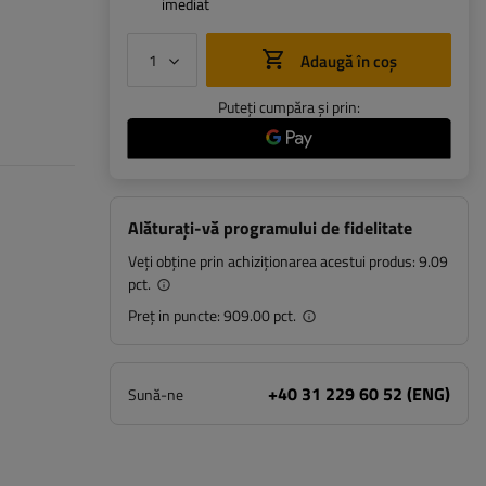
imediat
Adaugă în coș
Puteți cumpăra și prin:
Alăturați-vă programului de fidelitate
Veți obține prin achiziționarea acestui produs:
9.09
pct.
Preț in puncte:
909.00 pct.
+40 31 229 60 52 (ENG)
Sună-ne