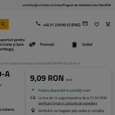
unitrailer@unitrailer.ro
Contact
Program de loialitate
Contul Meu
RON
+40 31 229 60 52 (ENG)
uporturi pentru
iciclete și bare
Promoții
Outlet
ortbagaj
ă pentru balamale laterale remorcă WINTERHOFF BSCHG 40-A
0-A
9,09 RON
brut
o
Produs disponibil in cantități mari
La tine de
14 august
xpediere de la
31,50 RON
Verificați timpii și costurile de expediere
ru balama
Verifică în ce magazin poți vedea și cumpăra