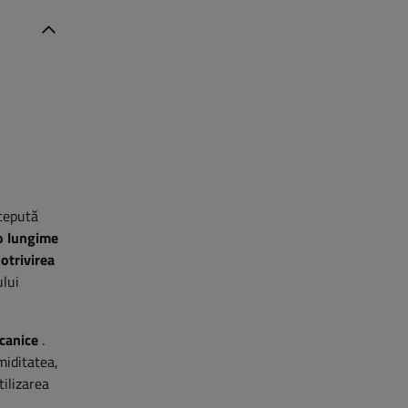
cepută
o lungime
otrivirea
ului
ecanice
.
miditatea,
tilizarea