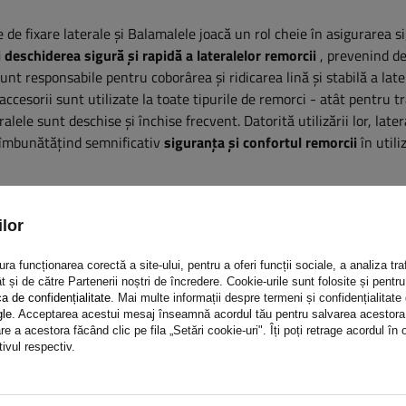
 de fixare laterale și
Balamalele joacă un rol cheie în asigurarea s
i deschiderea sigură și rapidă a lateralelor remorcii
, prevenind d
unt responsabile pentru coborârea și ridicarea lină și stabilă a late
accesorii sunt utilizate la toate tipurile de remorci - atât pentru t
ralele sunt deschise și închise frecvent. Datorită utilizării lor, later
, îmbunătățind semnificativ
siguranța și confortul remorcii
în utili
laterale BSCHG 40-A
lor
a funcționarea corectă a site-ului, pentru a oferi funcții sociale, a analiza traf
t și de către Partenerii noștri de încredere. Cookie-urile sunt folosite și pent
ca de confidențialitate
. Mai multe informații despre termeni și confidențialitate
gle
. Acceptarea acestui mesaj înseamnă acordul tău pentru salvarea acestora pe
e a acestora făcând clic pe fila „Setări cookie-uri". Îți poți retrage acordul î
tivul respectiv.