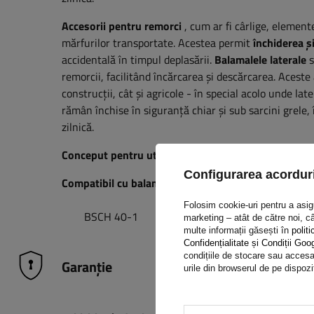
Accesorii pentru remorci
, cum ar fi
cârlige, elemente
mărfurilor transportate. Acestea permit
închiderea ș
accidentală în timpul deplasării.
Balamalele laterale
s
remorcii, facilitând încărcarea și descărcarea. Aceste 
construcții, cât și agricole - în special acolo unde late
rămân închise în siguranță chiar și sub sarcini grele
zilnică.
Conceput pentru utilizare cu suportul de balamale 
Configurarea acorduri
Compatibil cu balamalele laterale:
Folosim cookie-uri pentru a asigur
BSCH 40-1
marketing – atât de către noi, câ
multe informații găsești în
politi
Confidențialitate și Condiții Goo
condițiile de stocare sau accesar
Garanție
urile din browserul de pe dispozi