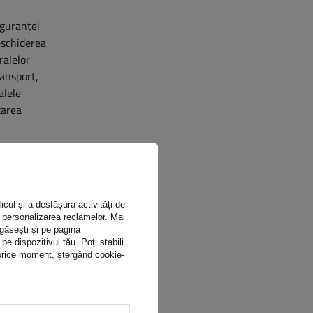
iguranței
eschiderea
ralelor
ransport,
alele
zarea
icul și a desfășura activități de
ru personalizarea reclamelor. Mai
 găsești și pe pagina
 dispozitivul tău. Poți stabili
n orice moment, ștergând cookie-