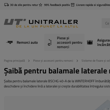
30 de zile pentru retur
99% feedback pozitiv
Livrare rapida si sigura
Dire
Piese și
Asigura
Remorci auto
accesorii pentru
încărcăt
remorci
Pagina principală
Piese și accesorii pentru remorci
Sisteme de fixare și oc
Șaibă pentru balamale latera
Șaiba pentru balamale laterale BSCHG 40-A de la WINTERHOFF îmbunătățeșt
deschidere și închidere lină a lateralei și crește durabilitatea întregului sis