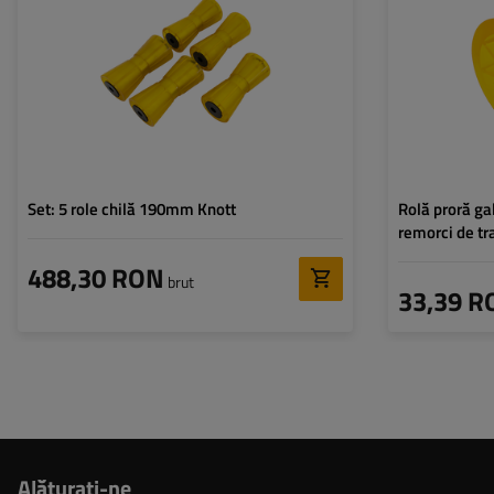
Diametru interior:
90 mm
Diametru interior
Diametru la mijloc:
61 mm
Diametrul orificii
montare:
Diametrul orificiilor de
17 mm
montare:
Set: 5 role chilă 190mm Knott
Rolă proră ga
remorci de tr
488,30 RON
brut
33,39 R
Alăturaţi-ne