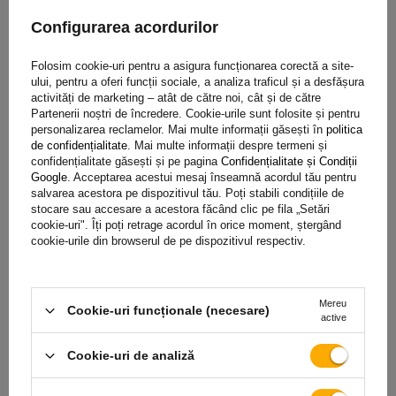
Configurarea acordurilor
Folosim cookie-uri pentru a asigura funcționarea corectă a site-
ului, pentru a oferi funcții sociale, a analiza traficul și a desfășura
activități de marketing – atât de către noi, cât și de către
Partenerii noștri de încredere. Cookie-urile sunt folosite și pentru
personalizarea reclamelor. Mai multe informații găsești în
politica
Garanție
de confidențialitate
. Mai multe informații despre termeni și
confidențialitate găsești și pe pagina
Confidențialitate și Condiții
Google
. Acceptarea acestui mesaj înseamnă acordul tău pentru
salvarea acestora pe dispozitivul tău. Poți stabili condițiile de
Achiziționând orice produs din oferta noastră, veți primi o
stocare sau accesare a acestora făcând clic pe fila „Setări
garanție de 2 ani.
Datorită acestui lucru, îl puteți folosi fără
cookie-uri". Îți poți retrage acordul în orice moment, ștergând
cookie-urile din browserul de pe dispozitivul respectiv.
să vă faceți griji cu privire la consecințele unei posibile avarii.
Având grijă de satisfacția dvs., am simplificat pe cât posibil
procesul de depunere a unei posibile reclamații
trebuie doar
Mereu
să completați și să trimiteți formularul disponibil pe site-ul
Cookie-uri funcționale (necesare)
active
nostru.
Cookie-uri de analiză