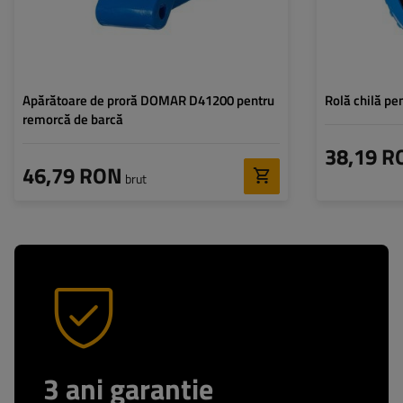
Apărătoare de proră DOMAR D41200 pentru
Rolă chilă p
remorcă de barcă
38,19 R
46,79 RON
brut
3 ani garantie