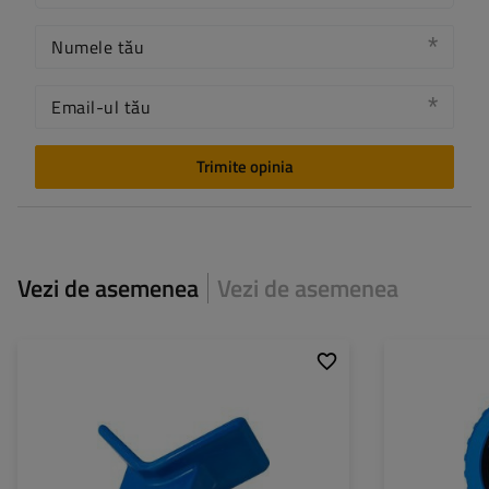
Numele tău
Email-ul tău
Trimite opinia
Vezi de asemenea
Vezi de asemenea
Material:
Diametru interior
Lățime rolă:
Diametru orificiu t