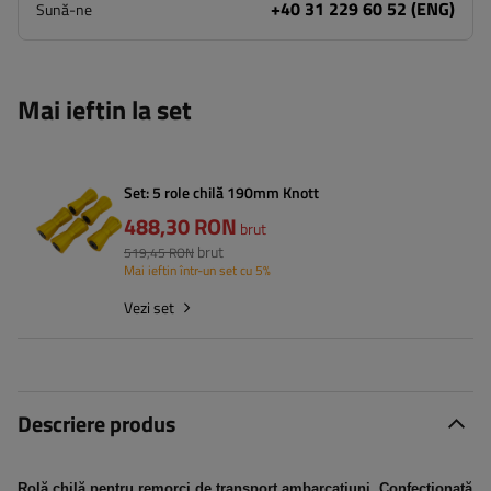
+40 31 229 60 52 (ENG)
Sună-ne
Mai ieftin la set
Set: 5 role chilă 190mm Knott
488,30 RON
brut
brut
519,45 RON
Mai ieftin într-un set cu 5%
Vezi set
Descriere produs
Rolă chilă pentru remorci de transport ambarcațiuni. Confecționată