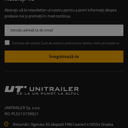
Abonați-vă la newsletter-ul nostru pentru a primi informații despre
produse noi și promoții în mod continuu.
Introdu adresă ta de email
Formular de contact Sunt de acord cu prelucrarea datelor mele personale conținute în formularul de contact în conformitate cu Regulamentul Parlamentului European și al Consiliului (UE)
Înregistrează-te
UNITRAILER Sp. z o.o.
RO: PL5213739921
Returnări: Ogorului 3G (depozit FAN Courier) 410554 Oradea