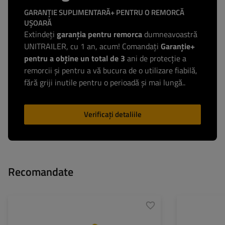
GARANȚIE SUPLIMENTARĂ+ PENTRU O REMORCĂ
UȘOARĂ
Extindeți
garanția pentru remorca
dumneavoastră
UNITRAILER, cu 1 an, acum! Comandați
Garanție+
pentru a obține un total de 3
ani de protecție a
remorcii și pentru a vă bucura de o utilizare fiabilă,
fără griji inutile pentru o perioadă și mai lungă..
Verificați detaliile
Recomandate
Material:
PCV
Material:
Înălțime:
190 mm
Înălțime: