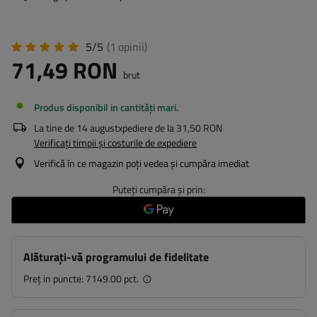
5/5
(1
opinii
)
71,49 RON
brut
Produs disponibil in cantități mari
La tine de
14 august
xpediere de la
31,50 RON
Verificați timpii și costurile de expediere
Verifică în ce magazin poți vedea și cumpăra imediat
Puteți cumpăra și prin:
Alăturați-vă programului de fidelitate
Preț in puncte:
7149.00 pct.