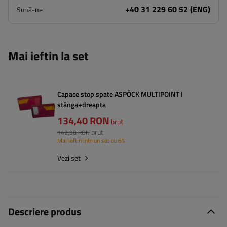
+40 31 229 60 52 (ENG)
Sună-ne
Mai ieftin la set
Capace stop spate ASPÖCK MULTIPOINT I
stânga+dreapta
134,40 RON
brut
brut
142,98 RON
Mai ieftin într-un set cu 6%
Vezi set
Descriere produs