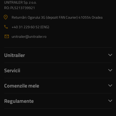
UNITRAILER Sp. z o.o.
RO: PL5213739921
Returnări: Ogorului 3G (depozit FAN Courier) 410554 Oradea
+40 31 229 60 52 (ENG)
unitrailer@unitrailer.ro
Unitrailer
Servicii
Comenzile mele
Regulamente