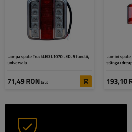
Tensiune:
12/24 V
Tensiune:
Tip conexiune:
cablu de alimentare
Tip conexiune:
Funcțiile lămpii:
Lumină de poziție
,
Lumină
Funcțiile lămpii:
de frână
,
Semnalizator
,
Iluminarea plăcuței de
înmatriculare
,
Reflectorizant
Lampa spate TruckLED L1070 LED, 5 functii,
Lumini spate 
universala
stânga+drea
71,49 RON
193,10 
brut