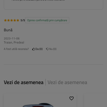
5/5
Opinie confirmată prin cumpărare
Bună
2023-11-06
Traian, Predeal
A fost utilă recenzia?
Da
0
Nu
0
Vezi de asemenea
Vezi de asemenea
Partea de montare:
universală
Partea de montar
Sursa de lumina:
Led
Sursa de lumina: