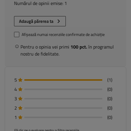
Numărul de opinii emise: 1
Adaugă părerea ta
Afișează numai recenziile confirmate de achiziție
Pentru o opinia vei primi
100 pct.
în programul
nostru de fidelitate.
5
(1)
4
(0)
3
(0)
2
(0)
1
(0)
Fă clic pe o evaluare pentru a filtra recenziile