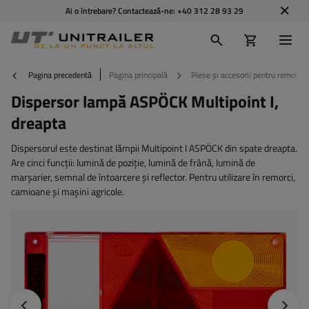
Ai o întrebare? Contactează-ne:
+40 312 28 93 29
Pagina precedentă
Pagina principală
Piese și accesorii pentru remorci
Dispersor lampă ASPÖCK Multipoint I,
dreapta
Dispersorul este destinat lămpii Multipoint I ASPÖCK din spate dreapta.
Are cinci funcții: lumină de poziție, lumină de frână, lumină de
marșarier, semnal de întoarcere și reflector. Pentru utilizare în remorci,
camioane și mașini agricole.
Fotografia anterioară
Următo