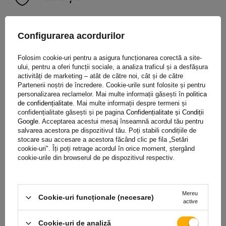
Achiziționând orice produs din oferta noastră, veți primi o
Configurarea acordurilor
garanție de 2 ani.
Datorită acestui lucru, îl puteți folosi fără
să vă faceți griji cu privire la consecințele unei posibile avarii.
Folosim cookie-uri pentru a asigura funcționarea corectă a site-
Având grijă de satisfacția dvs., am simplificat pe cât posibil
ului, pentru a oferi funcții sociale, a analiza traficul și a desfășura
activități de marketing – atât de către noi, cât și de către
procesul de depunere a unei posibile reclamații
trebuie doar
Partenerii noștri de încredere. Cookie-urile sunt folosite și pentru
să completați și să trimiteți formularul disponibil pe site-ul
personalizarea reclamelor. Mai multe informații găsești în
politica
nostru.
de confidențialitate
. Mai multe informații despre termeni și
confidențialitate găsești și pe pagina
Confidențialitate și Condiții
Google
. Acceptarea acestui mesaj înseamnă acordul tău pentru
salvarea acestora pe dispozitivul tău. Poți stabili condițiile de
Ajutor
stocare sau accesare a acestora făcând clic pe fila „Setări
cookie-uri". Îți poți retrage acordul în orice moment, ștergând
cookie-urile din browserul de pe dispozitivul respectiv.
Aveți întrebări despre selecția sau utilizarea produselor
noastre? Contactaţi-ne! Specialiștii Unitrailer vor fi bucuroși
Mereu
Cookie-uri funcționale (necesare)
să vă ofere orice informații.
active
Cookie-uri de analiză