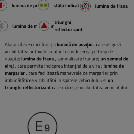
lumina de pozitie
stâlp indicator
lumina de frana
triunghi
lumina de marșarier
reflectorizant
Abajurul are cinci funcții:
lumină de poziție
, care asigură
vizibilitatea autovehiculului la conducerea pe timp de
noapte;
lumina de frana
, semnalizare franare;
un semnal de
viraj
, care permite indicarea intenției de a vira
;
lumina
de
marșarier
,
care facilitează manevrele de marșarier prin
îmbunătățirea vizibilității în spatele vehiculului;
și
un
triunghi reflectorizant
care mărește vizibilitatea vehiculului
.