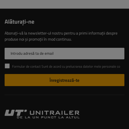
Alăturaţi-ne
Abonați-vă la newsletter-ul nostru pentru a primi informații despre
produse noi și promoții în mod continuu.
Introdu adresă ta de email
Formular de contact Sunt de acord cu prelucrarea datelor mele personale conținute în formularul de contact în conformitate cu Regulamentul Parlamentului European și al Consiliului (UE)
Înregistrează-te