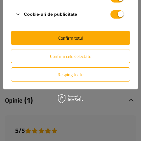
+40 31 229 60 52
unitrailer@unitrailer.ro
Cookie-uri de publicitate
Confirm totul
Specificație
Confirm cele selectate
Livrare
Resping toate
Pune o întrebare
(1)
Opinie
5/5