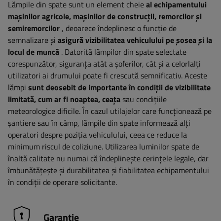
Lămpile din spate sunt un element cheie
al echipamentului
mașinilor agricole, mașinilor de construcții, remorcilor și
semiremorcilor
, deoarece îndeplinesc o funcție de
semnalizare și
asigură vizibilitatea vehiculului pe șosea și la
locul de muncă
. Datorită lămpilor din spate selectate
corespunzător, siguranța atât a șoferilor, cât și a celorlalți
utilizatori ai drumului poate fi crescută semnificativ. Aceste
lămpi
sunt deosebit de importante în condiții de vizibilitate
limitată, cum ar fi noaptea, ceața
sau condițiile
meteorologice dificile. În cazul utilajelor care funcționează pe
șantiere sau în câmp, lămpile din spate informează alți
operatori despre poziția vehiculului, ceea ce reduce la
minimum riscul de coliziune. Utilizarea luminilor spate de
înaltă calitate nu numai că îndeplinește cerințele legale, dar
îmbunătățește și durabilitatea și fiabilitatea echipamentului
în condiții de operare solicitante.
Garanție