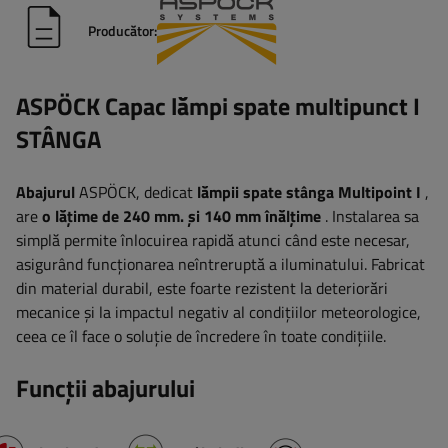
Producător:
ASPÖCK Capac lămpi spate multipunct I
STÂNGA
Abajurul
ASPÖCK, dedicat
lămpii spate stânga Multipoint I
,
are
o lățime de 240 mm.
și 140 mm înălțime
. Instalarea sa
simplă permite înlocuirea rapidă atunci când este necesar,
asigurând funcționarea neîntreruptă a iluminatului. Fabricat
din material durabil, este foarte rezistent la deteriorări
mecanice și la impactul negativ al condițiilor meteorologice,
ceea ce îl face o soluție de încredere în toate condițiile.
Funcții abajurului