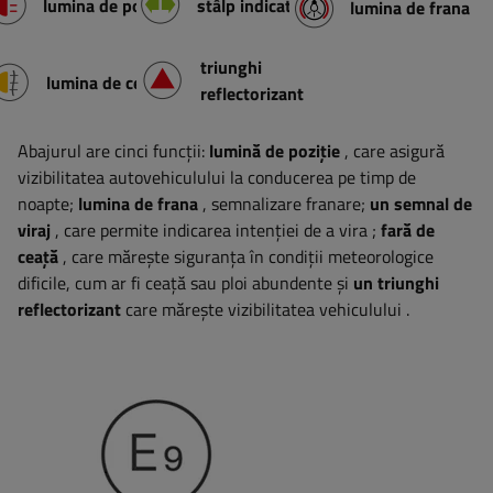
lumina de pozitie
stâlp indicator
lumina de frana
triunghi
lumina de ceata
reflectorizant
Abajurul are cinci funcții:
lumină de poziție
, care asigură
vizibilitatea autovehiculului la conducerea pe timp de
noapte;
lumina de frana
, semnalizare franare;
un semnal de
viraj
, care permite indicarea intenției de a vira
;
fară de
ceață
, care mărește siguranța în condiții meteorologice
dificile, cum ar fi ceață sau ploi abundente
și
un triunghi
reflectorizant
care mărește vizibilitatea vehiculului
.