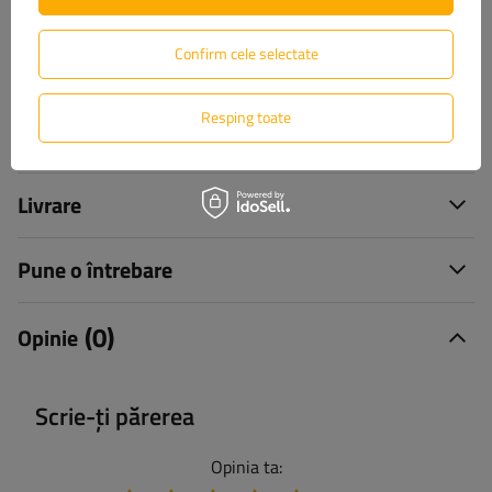
+40 31 229 60 52
unitrailer@unitrailer.ro
Confirm cele selectate
Resping toate
Specificație
Livrare
Pune o întrebare
(0)
Opinie
Scrie-ți părerea
Opinia ta: