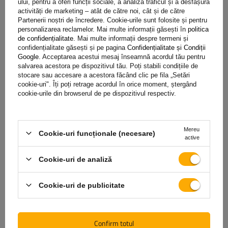
ului, pentru a oferi funcții sociale, a analiza traficul și a desfășura
activități de marketing – atât de către noi, cât și de către
Partenerii noștri de încredere. Cookie-urile sunt folosite și pentru
Achiziționând orice produs din oferta noastră, veți primi o
personalizarea reclamelor. Mai multe informații găsești în
politica
garanție de 2 ani.
Datorită acestui lucru, îl puteți folosi fără
de confidențialitate
. Mai multe informații despre termeni și
confidențialitate găsești și pe pagina
Confidențialitate și Condiții
să vă faceți griji cu privire la consecințele unei posibile avarii.
Google
. Acceptarea acestui mesaj înseamnă acordul tău pentru
Având grijă de satisfacția dvs., am simplificat pe cât posibil
salvarea acestora pe dispozitivul tău. Poți stabili condițiile de
procesul de depunere a unei posibile reclamații
trebuie doar
stocare sau accesare a acestora făcând clic pe fila „Setări
cookie-uri". Îți poți retrage acordul în orice moment, ștergând
să completați și să trimiteți formularul disponibil pe site-ul
cookie-urile din browserul de pe dispozitivul respectiv.
nostru.
Mereu
Cookie-uri funcționale (necesare)
Ajutor
active
Cookie-uri de analiză
Aveți întrebări despre selecția sau utilizarea produselor
noastre? Contactaţi-ne! Specialiștii Unitrailer vor fi bucuroși
Cookie-uri de publicitate
să vă ofere orice informații.
Confirm totul