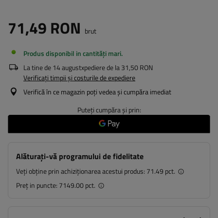
71,49 RON
brut
Produs disponibil in cantități mari
La tine de
14 august
xpediere de la
31,50 RON
Verificați timpii și costurile de expediere
Verifică în ce magazin poți vedea și cumpăra imediat
Puteți cumpăra și prin:
Alăturați-vă programului de fidelitate
Veți obține prin achiziționarea acestui produs:
71.49 pct.
Preț in puncte:
7149.00 pct.