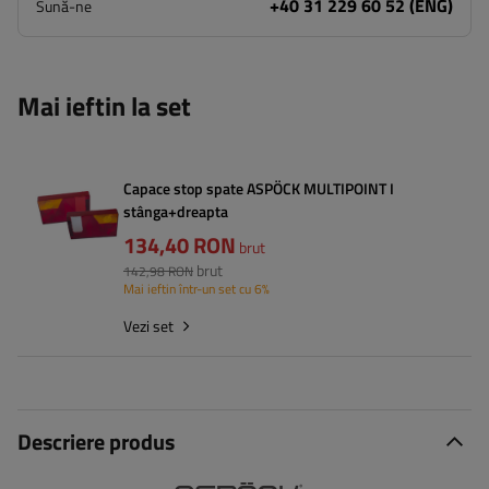
+40 31 229 60 52 (ENG)
Sună-ne
Mai ieftin la set
Capace stop spate ASPÖCK MULTIPOINT I
stânga+dreapta
134,40 RON
brut
brut
142,98 RON
Mai ieftin într-un set cu 6%
Vezi set
Descriere produs