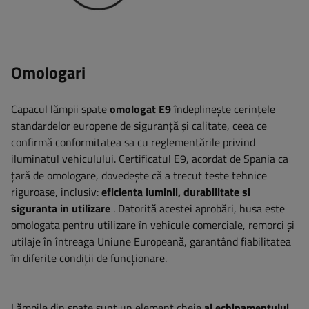
Omologari
Capacul lămpii spate
omologat E9
îndeplinește cerințele
standardelor europene de siguranță și calitate, ceea ce
confirmă conformitatea sa cu reglementările privind
iluminatul vehiculului. Certificatul E9, acordat de Spania ca
țară de omologare, dovedește că a trecut teste tehnice
riguroase, inclusiv:
eficienta luminii, durabilitate si
siguranta in utilizare
. Datorită acestei aprobări, husa este
omologata pentru utilizare în vehicule comerciale, remorci și
utilaje în întreaga Uniune Europeană, garantând fiabilitatea
în diferite condiții de funcționare.
Lămpile din spate sunt un element cheie
al echipamentului