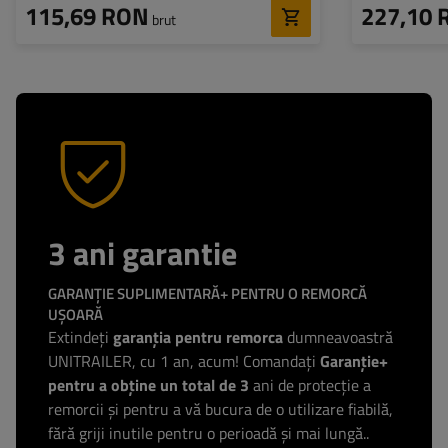
115,69 RON
227,10 
brut
3 ani garantie
GARANȚIE SUPLIMENTARĂ+ PENTRU O REMORCĂ
UȘOARĂ
Extindeți
garanția pentru remorca
dumneavoastră
UNITRAILER, cu 1 an, acum! Comandați
Garanție+
pentru a obține un total de 3
ani de protecție a
remorcii și pentru a vă bucura de o utilizare fiabilă,
fără griji inutile pentru o perioadă și mai lungă..