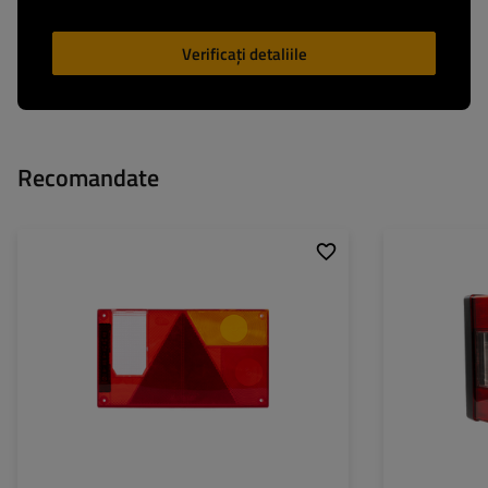
Verificați detaliile
Recomandate
Partea de montare:
dreapta
Partea de montar
Funcțiile lămpii:
Lumină de poziție
,
Lumină
Sursa de lumina:
de frână
,
Semnalizator
,
Tensiune:
Lumină de marșarier
,
Reflectorizant
Tip conexiune:
Funcțiile lămpii: