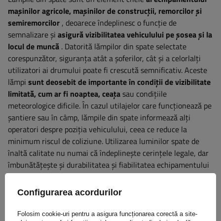
mașinilor agricole, mașinilor de construcții, remorcilor și
semiremorcilor
, deoarece îndeplinesc o funcție de
semnalizare și
asigură vizibilitatea vehiculului pe șosea și la
locul de muncă
. Datorită lămpilor din spate selectate
corespunzător, siguranța atât a șoferilor, cât și a celorlalți
utilizatori ai drumului poate fi crescută semnificativ. Aceste
lămpi
sunt deosebit de importante în condiții de vizibilitate
limitată, cum ar fi noaptea, ceața
sau condițiile
meteorologice dificile. În cazul utilajelor care funcționează pe
șantiere sau în câmp, lămpile din spate informează alți
operatori despre poziția vehiculului, ceea ce reduce la
minimum riscul de coliziune. Utilizarea luminilor spate de
înaltă calitate nu numai că îndeplinește cerințele legale, dar
îmbunătățește și durabilitatea și fiabilitatea echipamentului
în condiții de operare solicitante.
Configurarea acordurilor
Garanție
Folosim cookie-uri pentru a asigura funcționarea corectă a site-