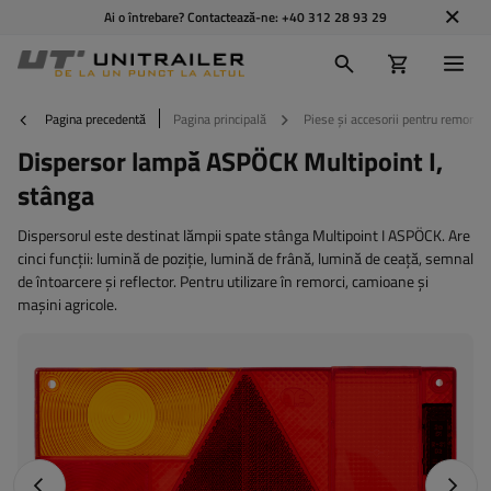
Ai o întrebare? Contactează-ne:
+40 312 28 93 29
Pagina precedentă
Pagina principală
Piese și accesorii pentru remorci
Dispersor lampă ASPÖCK Multipoint I,
stânga
Dispersorul este destinat lămpii spate stânga Multipoint I ASPÖCK. Are
cinci funcții: lumină de poziție, lumină de frână, lumină de ceață, semnal
de întoarcere și reflector. Pentru utilizare în remorci, camioane și
mașini agricole.
Fotografia anterioară
Următo