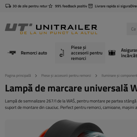
30 de zile pentru retur
99% feedback pozitiv
Livrare rapida si sigura
Dire
Piese și
Asigura
Remorci auto
accesorii pentru
încărcăt
remorci
Pagina principală
Piese și accesorii pentru remorci
Iluminare și component
Lampă de marcare universală W
Lampă de semnalizare 267/I de la WAŚ, pentru montare pe partea stângă sa
suport de montare din cauciuc. Perfect pentru remorci, camioane, mașini ag