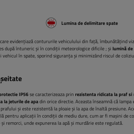
Lumina de delimitare spate
care evidențiază contururile vehiculului din față, îmbunătățind viz
es după întuneric și în condiții meteorologice dificile
; și
lumină de
ehicul în spate, sporind siguranța și minimizând riscul de colizi
nșeitate
protectie IP56
se caracterizeaza prin
rezistenta ridicata la praf s
a la jeturile de apa
din orice directie. Aceasta înseamnă că lampa 
prafului și este rezistentă la ploaie și la apa de înaltă presiune. Ac
eală pentru aplicații în condiții de mediu dure, cum ar fi mașini de co
 și remorci, unde expunerea la apă și murdărie este regulată.