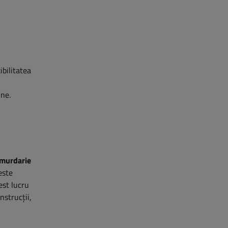
ibilitatea
une.
i murdarie
este
est lucru
nstrucții,