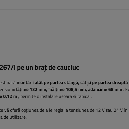
67/l pe un braț de cauciuc
estinată
montării atât pe partea stângă, cât și pe partea dreaptă
mensiuni:
lățime 132
mm, înălțime 108,5 mm, adâncime 68 mm
.
Ec
de 0,12 m
, permite o instalare usoara si rapida
.
ce vă oferă opțiunea de a le regla la tensiunea de 12 V sau 24 V în
a de utilizare.