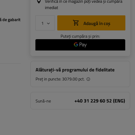
Verifică în ce magazin poți vedea și cumpăra
imediat
 de gabarit
Adaugă în coș
Puteți cumpăra și prin:
Alăturați-vă programului de fidelitate
Preț in puncte:
3079.00 pct.
+40 31 229 60 52 (ENG)
Sună-ne