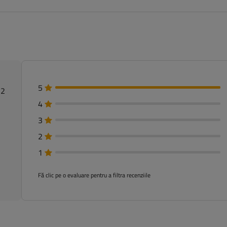
5
 2
4
3
2
1
Fă clic pe o evaluare pentru a filtra recenziile