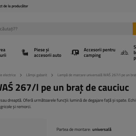
ct de la producător
S
rea
Piese și
Accesorii pentru
b
urii
accesorii auto
camping
p
e electrice
Lămpi gabarit
Lampă de marcare universală WAŚ 267/l pe un braț
AŚ 267/l pe un braț de cauciuc
u dreaptă. Oferă următoarele funcții: lumină de degajare față și spate. Echi
ricole și remorci.
Partea de montare
universală