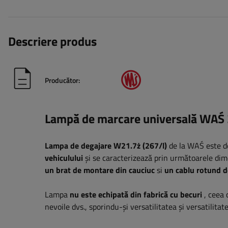
Descriere produs
Producător:
Lampă de marcare universală WAŚ 2
Lampa de degajare W21.7ż (267/l)
de la WAŚ este d
vehiculului
și se caracterizează prin următoarele di
un brat de montare din cauciuc
si
un cablu rotund 
Lampa
nu este echipată din fabrică cu becuri
, ceea 
nevoile dvs., sporindu-și versatilitatea și versatilitate