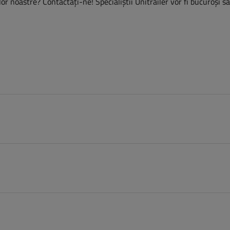
or noastre? Contactaţi-ne! Specialiștii Unitrailer vor fi bucuroși s