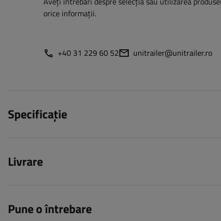
Aveți întrebări despre selecția sau utilizarea produsel
orice informații.
+40 31 229 60 52
unitrailer@unitrailer.ro
Specificație
Livrare
Pune o întrebare