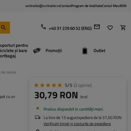
unitrailer@unitrailer.ro
Contact
Program de loialitate
Contul Meu
RON
+40 31 229 60 52 (ENG)
uporturi pentru
iciclete și bare
Promoții
Outlet
ortbagaj
 de cauciuc
5/5
(2
opinie
)
30,79 RON
pat cu un
brut
Produs disponibil in cantități mari
La tine de
13 august
xpediere de la
31,50 RON
Verificați timpii și costurile de expediere