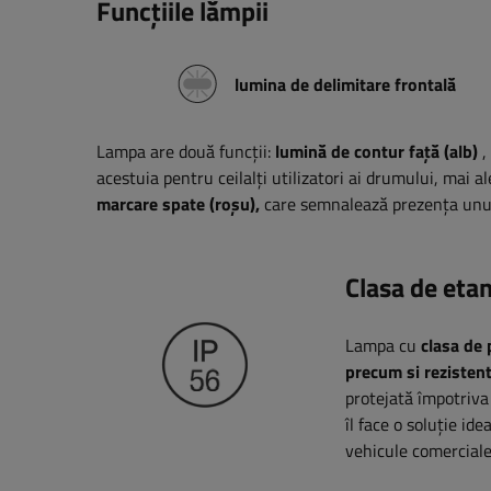
Funcțiile lămpii
lumina de delimitare frontală
Lampa are două funcții:
lumină de contur
față (alb)
,
acestuia pentru ceilalți utilizatori ai drumului, mai al
marcare
spate (roșu),
care semnalează prezența unui v
Clasa de eta
Lampa cu
clasa de 
precum si rezistent
protejată împotriva 
îl face o soluție id
vehicule comerciale