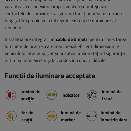
garantează o conexiune impermeabilă și protejează
contactele de coroziune, asigurând funcționarea pe termen
lung și fără probleme a întregului sistem de iluminare al
remorcii.
Instalația are integrat un
cablu de 5 metri
pentru conectarea
luminilor de poziție, care marchează eficient dimensiunile
vehiculului atât ziua, cât și noaptea, îmbunătățind siguranța
în timpul manevrelor și la condus în condiții dificile.
Funcții de iluminare acceptate
lumină de
lumină de
indicator
poziție
frână
far de
lumină de
lumină de
ceață
marker
înmatriculare