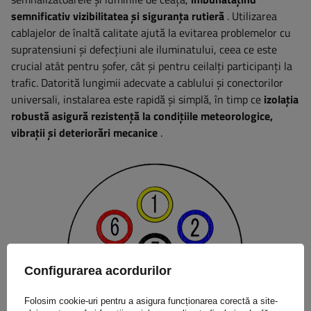
semnificativ vizibilitatea și siguranța rutieră
. Utilizarea
cablajelor de înaltă calitate ajută la evitarea problemelor cu
supratensiuni și defecțiuni ale iluminatului, ceea ce este
crucial atât pentru șofer, cât și pentru ceilalți participanți la
trafic. Datorită lungimii adecvate a cablului și conectorilor
universali, instalarea este rapidă și simplă, în timp ce
izolația
robustă asigură rezistență la condițiile meteorologice,
vibrații și deteriorări mecanice
.
Configurarea acordurilor
Folosim cookie-uri pentru a asigura funcționarea corectă a site-