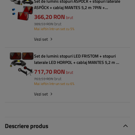
Set de lumini: stopuri ASPÖCK + stopuri laterale
ASPÖCK + cablaj MANTES 5,2 m 7PIN +
conectori rapizi
366,20 RON
brut
brut
389,53 RON
Mai ieftin într-un set cu 5%
Vezi set
Set de lumini: stopuri LED FRISTOM + stopuri
laterale LED HORPOL + cablaj MANTES 5,2 m cu
7 pini
717,70 RON
brut
brut
763,53 RON
Mai ieftin într-un set cu 6%
Vezi set
Descriere produs