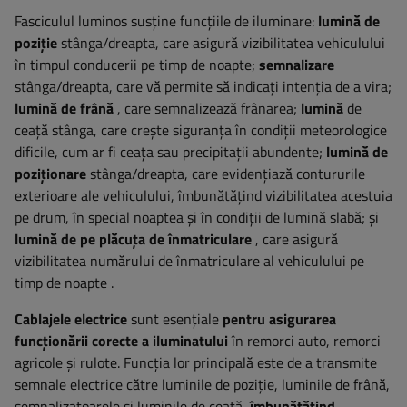
Fasciculul luminos susține funcțiile de iluminare:
lumină de
poziție
stânga/dreapta, care asigură vizibilitatea vehiculului
în timpul conducerii pe timp de noapte;
semnalizare
stânga/dreapta, care vă permite să indicați intenția de a vira;
lumină de frână
, care semnalizează frânarea;
lumină
de
ceață stânga, care crește siguranța în condiții meteorologice
dificile, cum ar fi ceața sau precipitații abundente;
lumină de
poziționare
stânga/dreapta,
care evidențiază contururile
exterioare ale vehiculului, îmbunătățind vizibilitatea acestuia
pe drum, în special noaptea și în condiții de lumină slabă; și
lumină de pe plăcuța de înmatriculare
, care asigură
vizibilitatea numărului de înmatriculare al vehiculului pe
timp de noapte
.
Cablajele electrice
sunt esențiale
pentru asigurarea
funcționării corecte a iluminatului
în remorci auto, remorci
agricole și rulote. Funcția lor principală este de a transmite
semnale electrice către luminile de poziție, luminile de frână,
semnalizatoarele și luminile de ceață,
îmbunătățind