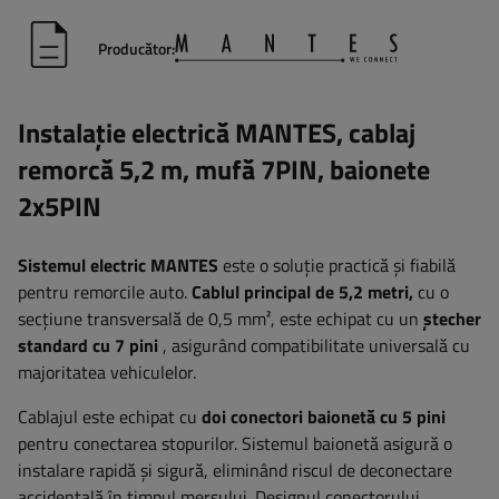
Producător:
Instalație electrică MANTES, cablaj
remorcă 5,2 m, mufă 7PIN, baionete
2x5PIN
Sistemul electric MANTES
este o soluție practică și fiabilă
pentru remorcile auto.
Cablul principal de 5,2 metri,
cu o
secțiune transversală de 0,5 mm², este echipat cu un
ștecher
standard cu 7 pini
, asigurând compatibilitate universală cu
majoritatea vehiculelor.
Cablajul este echipat cu
doi conectori baionetă cu 5 pini
pentru conectarea stopurilor. Sistemul baionetă asigură o
instalare rapidă și sigură, eliminând riscul de deconectare
accidentală în timpul mersului. Designul conectorului