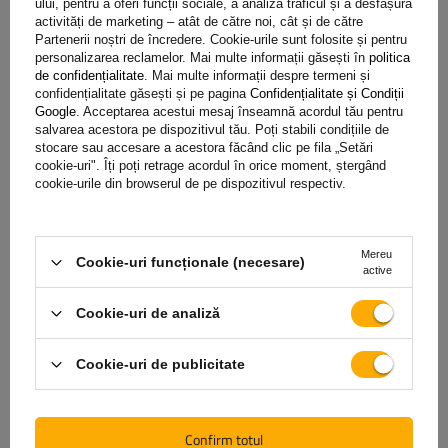
ului, pentru a oferi funcții sociale, a analiza traficul și a desfășura
activități de marketing – atât de către noi, cât și de către
Partenerii noștri de încredere. Cookie-urile sunt folosite și pentru
personalizarea reclamelor. Mai multe informații găsești în
politica
de confidențialitate
. Mai multe informații despre termeni și
Semnificația culorilor firelor în mufa cu 7 pini
confidențialitate găsești și pe pagina
Confidențialitate și Condiții
Google
. Acceptarea acestui mesaj înseamnă acordul tău pentru
salvarea acestora pe dispozitivul tău. Poți stabili condițiile de
stocare sau accesare a acestora făcând clic pe fila „Setări
(1) galben
- semnalizator stânga
cookie-uri". Îți poți retrage acordul în orice moment, ștergând
(2) albastru
- proiector de ceață stânga
cookie-urile din browserul de pe dispozitivul respectiv.
(3) alb
- masă
(4) verde
- semnalizator dreapta
(5) lumină laterală dreapta maro
Mereu
Cookie-uri funcționale (necesare)
(6) roșu
- lumină de frână
active
(7) negru
- lumină de poziție stânga
Cookie-uri de analiză
Cookie-uri de publicitate
Garanție
Confirm totul