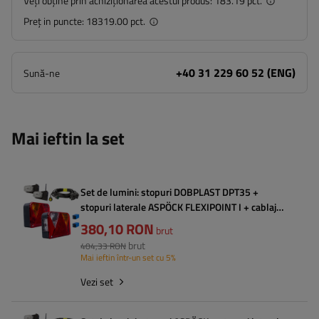
Veți obține prin achiziționarea acestui produs:
183.19 pct.
Preț in puncte:
18319.00 pct.
+40 31 229 60 52 (ENG)
Sună-ne
Mai ieftin la set
Set de lumini: stopuri DOBPLAST DPT35 +
stopuri laterale ASPÖCK FLEXIPOINT I + cablaj
MANTES 5,2 m cu 7 pini
380,10 RON
brut
brut
404,33 RON
Mai ieftin într-un set cu 5%
Vezi set