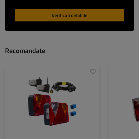
Verificați detaliile
Recomandate
Mufă:
7 PIN
Partea de montar
Lungimea cablului:
5,2 m
Sursa de lumina:
Sursa de lumina:
bec
Tensiune:
Tensiune:
12 V
Tip conexiune:
Funcțiile lămpii:
Lumină de poziție
,
Lumină
Funcțiile lămpii:
de frână
,
Semnalizator
,
Lumină de ceață
,
Lumină
de marcare
,
Iluminarea
plăcuței de înmatriculare
,
Reflectorizant