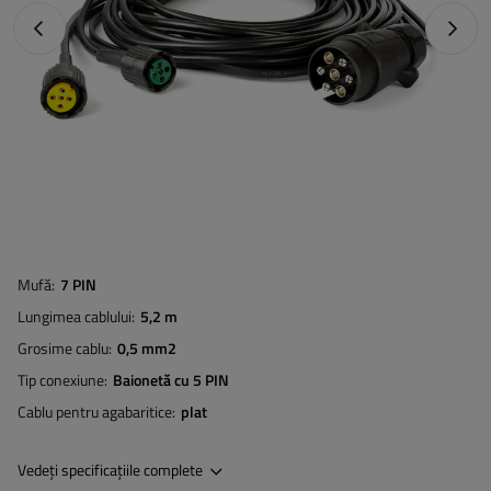
Fotografia anterioară
Următo
Mufă
7 PIN
Lungimea cablului
5,2 m
Grosime cablu
0,5 mm2
Tip conexiune
Baionetă cu 5 PIN
Cablu pentru agabaritice
plat
Vedeți specificațiile complete