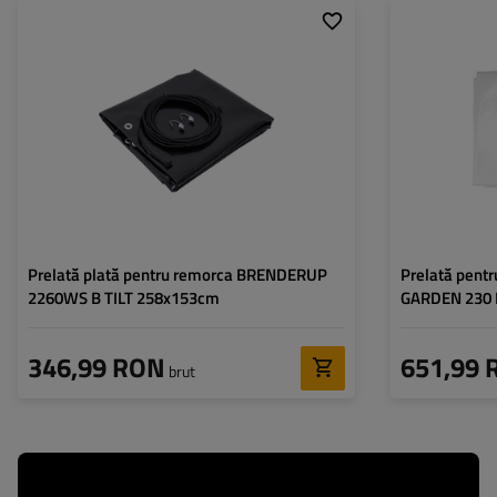
Gramatura:
650 g/m2
Înălțime:
Culoare:
negru
Culoare:
Gramatura:
Prelată plată pentru remorca BRENDERUP
Prelată pent
2260WS B TILT 258x153cm
GARDEN 230 
346,99 RON
651,99 
brut