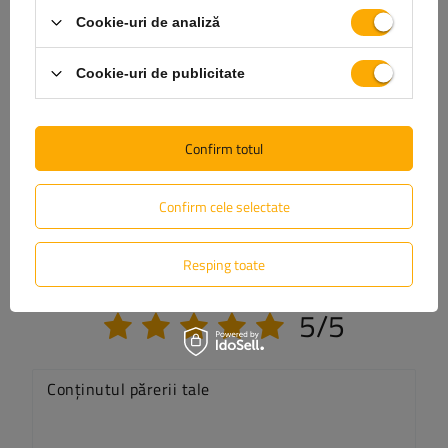
Cookie-uri de analiză
Livrare
Cookie-uri de publicitate
Pune o întrebare
Confirm totul
(0)
Opinie
Confirm cele selectate
Scrie-ți părerea
Resping toate
Opinia ta:
5/5
Conținutul părerii tale