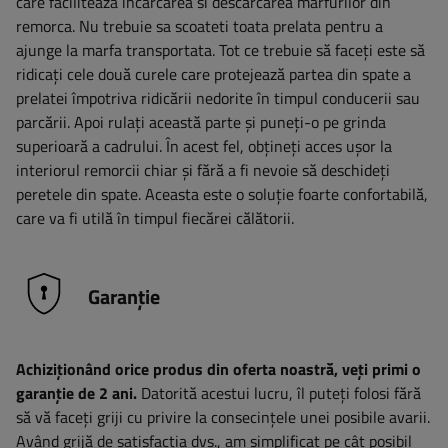
care faciliteaza incarcarea si descarcarea marfurilor din
remorca. Nu trebuie sa scoateti toata prelata pentru a
ajunge la marfa transportata. Tot ce trebuie să faceți este să
ridicați cele două curele care protejează partea din spate a
prelatei împotriva ridicării nedorite în timpul conducerii sau
parcării. Apoi rulați această parte și puneți-o pe grinda
superioară a cadrului. În acest fel, obțineți acces ușor la
interiorul remorcii chiar și fără a fi nevoie să deschideți
peretele din spate. Aceasta este o soluție foarte confortabilă,
care va fi utilă în timpul fiecărei călătorii.
Garanție
Achiziționând orice produs din oferta noastră, veți primi o
garanție de 2 ani.
Datorită acestui lucru, îl puteți folosi fără
să vă faceți griji cu privire la consecințele unei posibile avarii.
Având grijă de satisfacția dvs., am simplificat pe cât posibil