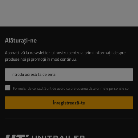
Alăturaţi-ne
Abonați-vă la newsletter-ul nostru pentru a primi informații despre
produse noi și promoții în mod continuu.
Introdu adresă ta de email
Formular de contact Sunt de acord cu prelucrarea datelor mele personale conținute în formularul de contact în conformitate cu Regulamentul Parlamentului European și al Consiliului (UE)
Înregistrează-te