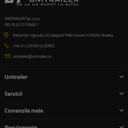
UNITRAILER Sp. z o.o.
RO: PL5213739921
Returnări: Ogorului 3G (depozit FAN Courier) 410554 Oradea
+40 31 229 60 52 (ENG)
unitrailer@unitrailer.ro
Unitrailer
Servicii
Comenzile mele
Regulamente