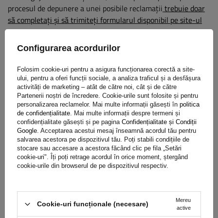
procesul de depunere a unei posibile reclamații
trebuie doar
să completați și să trimiteți formularul disponibil pe site-ul
nostru.
Configurarea acordurilor
Ajutor
Folosim cookie-uri pentru a asigura funcționarea corectă a site-
ului, pentru a oferi funcții sociale, a analiza traficul și a desfășura
activități de marketing – atât de către noi, cât și de către
Partenerii noștri de încredere. Cookie-urile sunt folosite și pentru
Aveți întrebări despre selecția sau utilizarea produselor
personalizarea reclamelor. Mai multe informații găsești în
politica
noastre? Contactaţi-ne! Specialiștii Unitrailer vor fi bucuroși
de confidențialitate
. Mai multe informații despre termeni și
confidențialitate găsești și pe pagina
Confidențialitate și Condiții
să vă ofere orice informații.
Google
. Acceptarea acestui mesaj înseamnă acordul tău pentru
salvarea acestora pe dispozitivul tău. Poți stabili condițiile de
stocare sau accesare a acestora făcând clic pe fila „Setări
cookie-uri". Îți poți retrage acordul în orice moment, ștergând
+40 31 229 60 52
unitrailer@unitrailer.ro
cookie-urile din browserul de pe dispozitivul respectiv.
Mereu
Cookie-uri funcționale (necesare)
active
Specificație