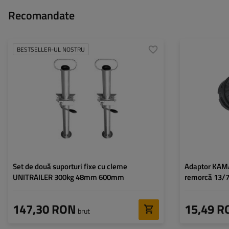
Recomandate
BESTSELLER-UL NOSTRU
Diametru țeavă:
48 mm
Capacitate maximă de
150 kg
încărcare:
Înălțime:
600 mm
Suport:
fix
Set:
da
Set de două suporturi fixe cu cleme
Adaptor KAMA
UNITRAILER 300kg 48mm 600mm
remorcă 13/7
147,30 RON
15,49 R
brut