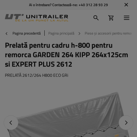
Ai o întrebare? Contactează-ne:
+40 312 28 93 29
Pagina precedentă
Pagina principală
Piese și accesorii pentru remorci
Prelată pentru cadru h-800 pentru
remorca GARDEN 264 KIPP 264x125cm
si EXPERT PLUS 2612
PRELATĂ 2612/264 H800 ECO GRi
Fotografia anterioară
Următo