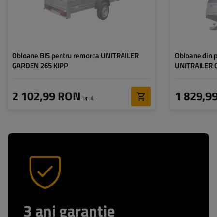
Obloane BIS pentru remorca UNITRAILER
Obloane din 
GARDEN 265 KIPP
UNITRAILER 
2 102,99 RON
1 829,9
brut
3 ani garantie