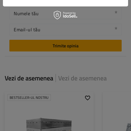
Numele tău
Email-ul tău
Trimite opinia
Vezi de asemenea
Vezi de asemenea
BESTSELLER-UL NOSTRU
Material:
oțel zincat