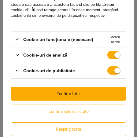
stocare sau accesare a acestora făcând clic pe fila „Setări
(0)
cookie-uri". Îți poți retrage acordul în orice moment, ștergând
Opinie
cookie-urile din browserul de pe dispozitivul respectiv.
Scrie-ți părerea
Mereu
Cookie-uri funcționale (necesare)
active
Opinia ta:
5/5
Cookie-uri de analiză
Cookie-uri de publicitate
Conținutul părerii tale
Confirm totul
Confirm cele selectate
Adăugă fotografia produsului:
Resping toate