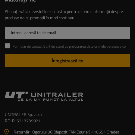
Abonați-vă la newsletter-ul nostru pentru a primi informații despre
produse noi și promoții în mod continuu.
Introdu adresă ta de email
Formular de contact Sunt de acord cu prelucrarea datelor mele personale conținute în formularul de contact în conformitate cu Regulamentul Parlamentului European și al Consiliului (UE)
Înregistrează-te
UNITRAILER Sp. z o.o.
RO: PL5213739921
Returnări: Ogorului 3G (depozit FAN Courier) 410554 Oradea