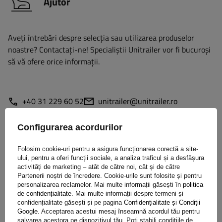
Ajutor
Aveți întrebări despre selecția sau utilizarea produselor
noastre? Contactaţi-ne! Specialiștii Unitrailer vor fi bucuroși
să vă ofere orice informații.
+40 31 229 60 52
unitrailer@unitrailer.ro
Configurarea acordurilor
Folosim cookie-uri pentru a asigura funcționarea corectă a site-
Specificație
ului, pentru a oferi funcții sociale, a analiza traficul și a desfășura
activități de marketing – atât de către noi, cât și de către
Partenerii noștri de încredere. Cookie-urile sunt folosite și pentru
Livrare
personalizarea reclamelor. Mai multe informații găsești în
politica
de confidențialitate
. Mai multe informații despre termeni și
confidențialitate găsești și pe pagina
Confidențialitate și Condiții
Pune o întrebare
Google
. Acceptarea acestui mesaj înseamnă acordul tău pentru
salvarea acestora pe dispozitivul tău. Poți stabili condițiile de