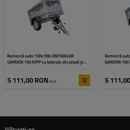
Lungimea compartimentului
1475 mm
Lungimea compar
de încărcare:
de încărcare:
Lățimea spațiu util:
1063 mm
Lățimea spațiu uti
Tipul suspensiei:
1 osie fără frână de 750
Tipul suspensiei:
kg
Remorcă auto 150x106 UNITRAILER
Remorcă aut
GARDEN 150 KIPP cu laterale din plasă și
GARDEN 150 KI
prelată gri
prelată albas
5 111,00 RON
5 111,0
brut
Alăturaţi-ne