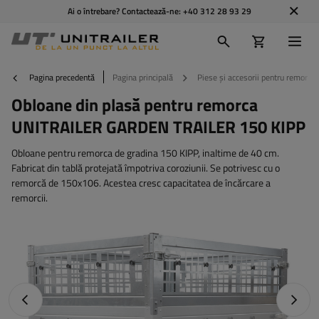
Ai o întrebare? Contactează-ne:
+40 312 28 93 29
Pagina precedentă
Pagina principală
Piese și accesorii pentru remorci
Obloane din plasă pentru remorca
UNITRAILER GARDEN TRAILER 150 KIPP
Obloane pentru remorca de gradina 150 KIPP, inaltime de 40 cm.
Fabricat din tablă protejată împotriva coroziunii. Se potrivesc cu o
remorcă de 150x106. Acestea cresc capacitatea de încărcare a
remorcii.
Fotografia anterioară
Următo