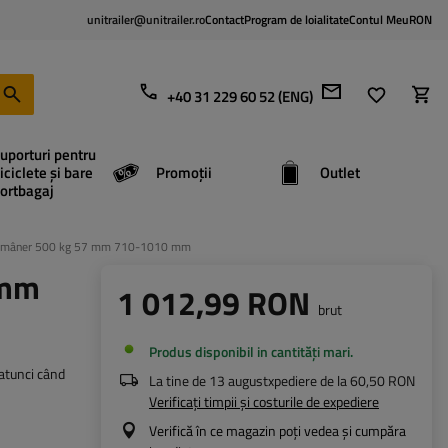
unitrailer@unitrailer.ro
Contact
Program de loialitate
Contul Meu
RON
+40 31 229 60 52 (ENG)
uporturi pentru
iciclete și bare
Promoții
Outlet
ortbagaj
 cu mâner 500 kg 57 mm 710-1010 mm
 mm
1 012,99 RON
brut
Produs disponibil in cantități mari
 atunci când
La tine de
13 august
xpediere de la
60,50 RON
Verificați timpii și costurile de expediere
Verifică în ce magazin poți vedea și cumpăra