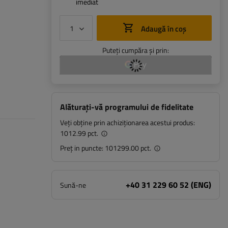
imediat
Adaugă în coș
Puteți cumpăra și prin:
Alăturați-vă programului de fidelitate
Veți obține prin achiziționarea acestui produs:
1012.99 pct.
Preț in puncte:
101299.00 pct.
+40 31 229 60 52 (ENG)
Sună-ne