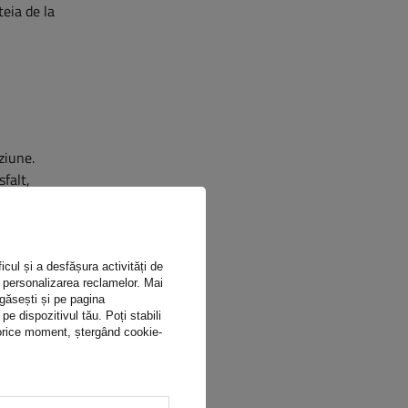
eia de la
ziune.
falt,
u
icul și a desfășura activități de
ru personalizarea reclamelor. Mai
 găsești și pe pagina
 dispozitivul tău. Poți stabili
n orice moment, ștergând cookie-
timpul
jockey