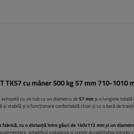
OTT TK57 cu mâner 500 kg 57 mm 710-1010
 echipată cu un tub cu un diametru de
57 mm
și o lungime totală
ă și stabilă și o funcționare confortabilă chiar și cu o bară de trac
 fabrică, cu o distanță între găuri de 140x112 mm și un diametr
plimentare, simplifică instalarea și crește durabilitatea întregii 