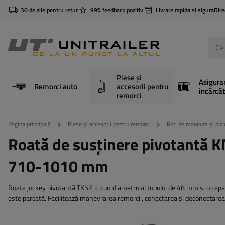
30 de zile pentru retur
99% feedback pozitiv
Livrare rapida si sigura
Dire
Piese și
Asigura
Remorci auto
accesorii pentru
încărcăt
remorci
Pagina principală
Piese și accesorii pentru remorci
Roti de manevra și pici
Roată de susținere pivotantă
710-1010 mm
Roata jockey pivotantă TK57, cu un diametru al tubului de 48 mm și o capa
este parcată. Facilitează manevrarea remorcii, conectarea și deconectarea