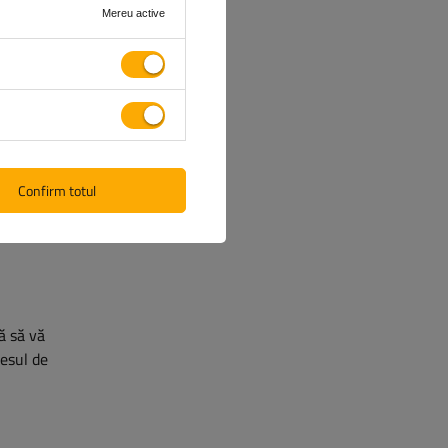
Mereu active
ntând o
tele din
 la
Confirm totul
ră să vă
cesul de