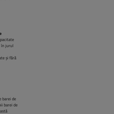
e
apacitate
 în jurul
te și fără
e barei de
ii barei de
eastă