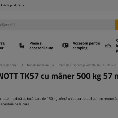
ct de la producător
S
rea
Piese și
Accesorii pentru
b
urii
accesorii auto
camping
p
oare de sprijin
Roti de manevra
Roată de susținere pivotantă KNOTT TK57
 KNOTT TK57 cu mâner 500 kg 57
citate maximă de încărcare de 150 kg, oferă un suport stabil pentru remorcă
 acesteia de la bara