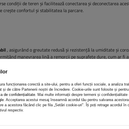
se condiții de teren și facilitează conectarea și deconectarea acest
rește confortul și stabilitatea la parcare.
abil
, asigurând o greutate redusă și rezistență la umiditate și coro
permițând manevrarea lină a remorcii pe suprafețe dure, cum ar fi as
re, este rezistentă la perforare
și nu se deformează în contact c
 durată lungă de viață.
lor
a funcționarea corectă a site-ului, pentru a oferi funcții sociale, a analiza traf
t și de către Partenerii noștri de încredere. Cookie-urile sunt folosite și pent
ca de confidențialitate
. Mai multe informații despre termeni și confidențialitate
gle
. Acceptarea acestui mesaj înseamnă acordul tău pentru salvarea acestora pe
e a acestora făcând clic pe fila „Setări cookie-uri". Îți poți retrage acordul î
bunătățește semnificativ confortul. Rulmentul reduce frecarea în 
tivul respectiv.
ară a manivelei
. Aceasta înseamnă că ridicarea și coborârea roții 
ar și sub sarcini mari.