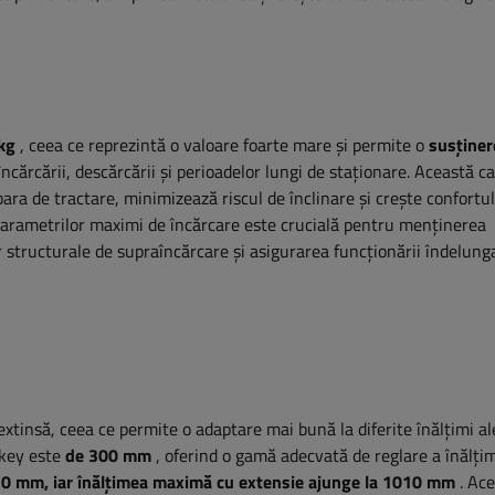
kg
, ceea ce reprezintă o valoare foarte mare și permite o
susținer
ncărcării, descărcării și perioadelor lungi de staționare. Această c
ara de tractare, minimizează riscul de înclinare și crește confortul
parametrilor maximi de încărcare este crucială pentru menținerea
structurale de supraîncărcare și asigurarea funcționării îndelunga
xtinsă, ceea ce permite o adaptare mai bună la diferite înălțimi al
ckey este
de 300 mm
, oferind o gamă adecvată de reglare a înălțim
 710 mm, iar înălțimea maximă cu extensie ajunge la 1010 mm
. Ac