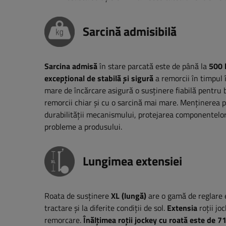
Sarcină admisibilă
Sarcina admisă
în stare parcată este de până la
500 
excepțional de stabilă și sigură
a remorcii în timpul î
mare de încărcare asigură o susținere fiabilă pentru b
remorcii chiar și cu o sarcină mai mare. Menținerea 
durabilității mecanismului, protejarea componentelor 
probleme a produsului.
Lungimea extensiei
Roata de susținere
XL (lungă)
are o gamă de reglare e
tractare și la diferite condiții de sol.
Extensia
roții jo
remorcare.
Înălțimea roții jockey cu roată este de