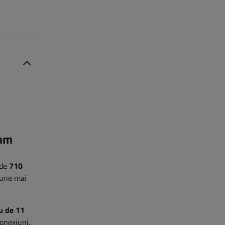
 mm
 de
710
țiune mai
u de 11
conexiuni.