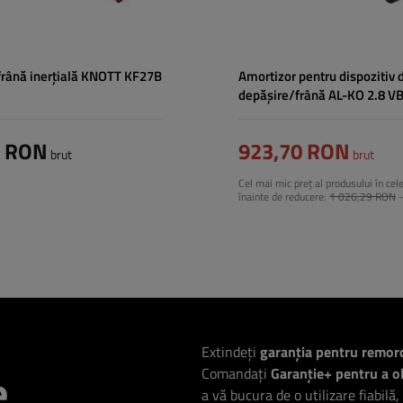
frână inerțială KNOTT KF27B
Amortizor pentru dispozitiv 
depășire/frână AL-KO 2.8 VB
remorcă de 3500 kg
9 RON
923,70 RON
brut
brut
Cel mai mic preț al produsului în cel
înainte de reducere:
1 026,29 RON
Extindeți
garanția pentru remor
e
Comandați
Garanție+ pentru a ob
a vă bucura de o utilizare fiabilă,