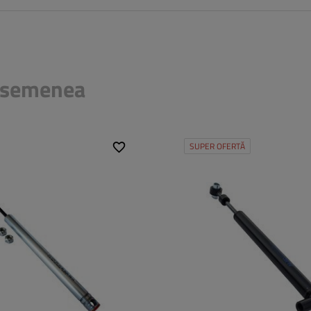
 asemenea
SUPER OFERTĂ
țial:
KF27B
Pt. sistem inerțial:
2,8 VB/1 P