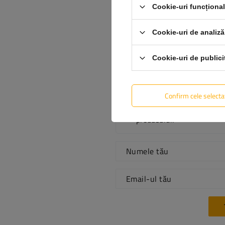
Cookie-uri funcționa
Cookie-uri de analiză
Conținutul părerii tale
Cookie-uri de publici
Confirm cele selecta
Adăugă fotografia
produsului:
Numele tău
Email-ul tău