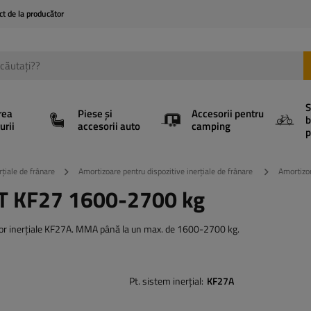
ct de la producător
S
rea
Piese și
Accesorii pentru
b
urii
accesorii auto
camping
p
rțiale de frânare
Amortizoare pentru dispozitive inerțiale de frânare
Amortizo
TT KF27 1600-2700 kg
elor inerțiale KF27A. MMA până la un max. de 1600-2700 kg.
Pt. sistem inerțial
KF27A