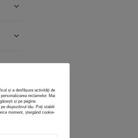
icul și a desfășura activități de
ru personalizarea reclamelor. Mai
 găsești și pe pagina
 dispozitivul tău. Poți stabili
n orice moment, ștergând cookie-