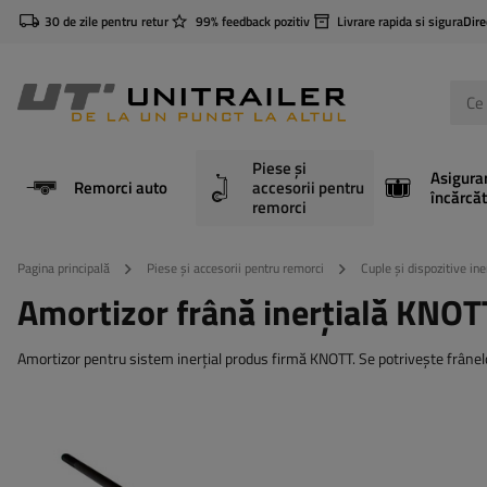
30 de zile pentru retur
99% feedback pozitiv
Livrare rapida si sigura
Dire
Piese și
Asigura
Remorci auto
accesorii pentru
încărcăt
remorci
Pagina principală
Piese și accesorii pentru remorci
Cuple și dispozitive ine
Amortizor frână inerțială KNO
Amortizor pentru sistem inerțial produs firmă KNOTT. Se potrivește frân