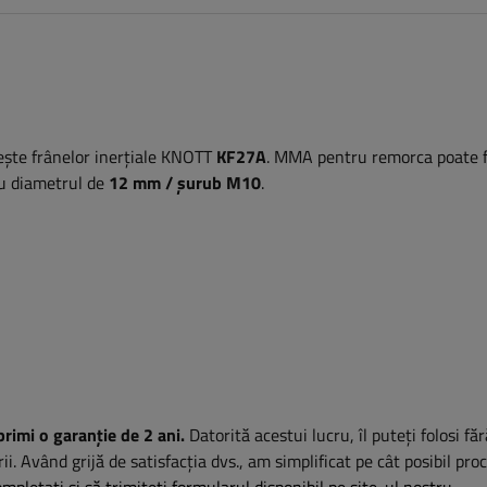
ește frânelor inerțiale KNOTT
KF27A
. MMA pentru remorca poate f
cu diametrul de
12 mm / șurub M10
.
primi o garanție de 2 ani.
Datorită acestui lucru, îl puteți folosi fă
rii. Având grijă de satisfacția dvs., am simplificat pe cât posibil pro