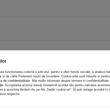
lor
a funcționarea corectă a site-ului, pentru a oferi funcții sociale, a analiza traf
t și de către Partenerii noștri de încredere. Cookie-urile sunt folosite și pent
ca de confidențialitate
. Mai multe informații despre termeni și confidențialitate
gle
. Acceptarea acestui mesaj înseamnă acordul tău pentru salvarea acestora pe
e a acestora făcând clic pe fila „Setări cookie-uri". Îți poți retrage acordul î
tivul respectiv.
Opinia ta: