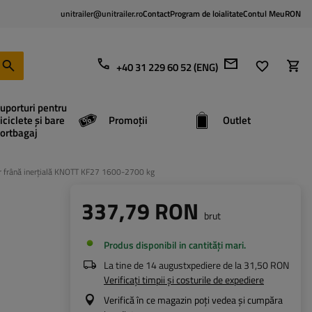
unitrailer@unitrailer.ro
Contact
Program de loialitate
Contul Meu
RON
+40 31 229 60 52 (ENG)
uporturi pentru
iciclete și bare
Promoții
Outlet
ortbagaj
r frână inerțială KNOTT KF27 1600-2700 kg
337,79 RON
brut
Produs disponibil in cantități mari
La tine de
14 august
xpediere de la
31,50 RON
Verificați timpii și costurile de expediere
Verifică în ce magazin poți vedea și cumpăra