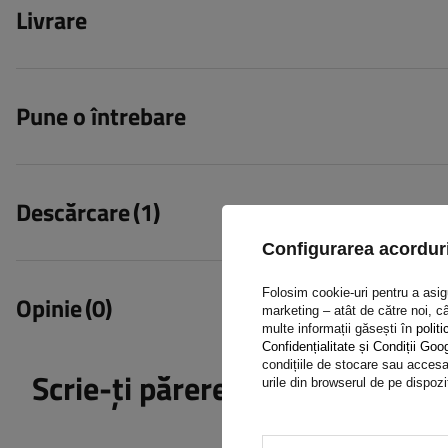
Livrare
Pune o întrebare
Descărcare
(1)
Configurarea acorduri
Folosim cookie-uri pentru a asigur
Opinie
(0)
marketing – atât de către noi, câ
multe informații găsești în
politi
Confidențialitate și Condiții Goo
condițiile de stocare sau accesar
Scrie-ți părerea
urile din browserul de pe dispozi