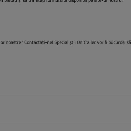
mpletați și să trimiteți formularul disponibil pe site-ul nostru.
or noastre? Contactaţi-ne! Specialiștii Unitrailer vor fi bucuroși s