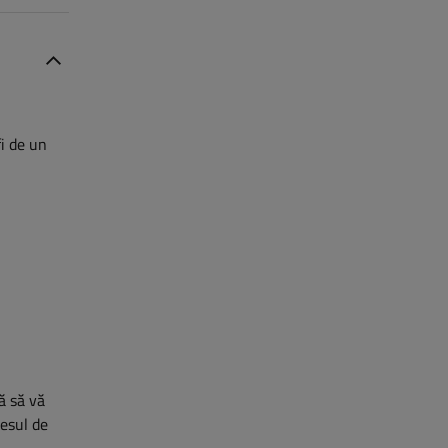
i de un
ră să vă
cesul de