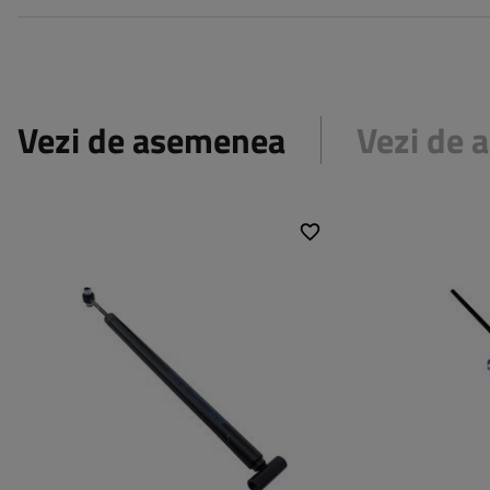
Vezi de asemenea
Vezi de
Pt. sistem inerțial:
161S model nou
Pt. sistem iner