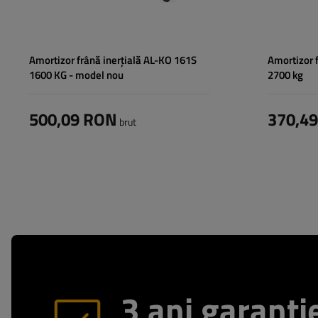
Amortizor frână inerțială AL-KO 161S
Amortizor 
1600 KG - model nou
2700 kg
500,09 RON
370,4
brut
3 ani garanti