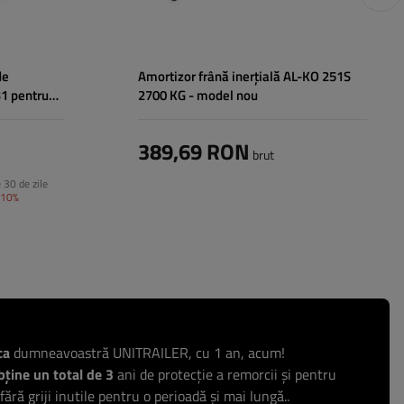
de
Amortizor frână inerțială AL-KO 251S
1 pentru
2700 KG - model nou
389,69 RON
brut
e 30 de zile
-10%
ca
dumneavoastră UNITRAILER, cu 1 an, acum!
ține un total de 3
ani de protecție a remorcii și pentru
 fără griji inutile pentru o perioadă și mai lungă..