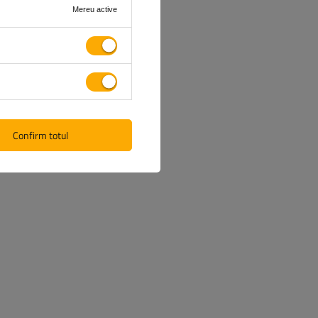
Mereu active
Confirm totul