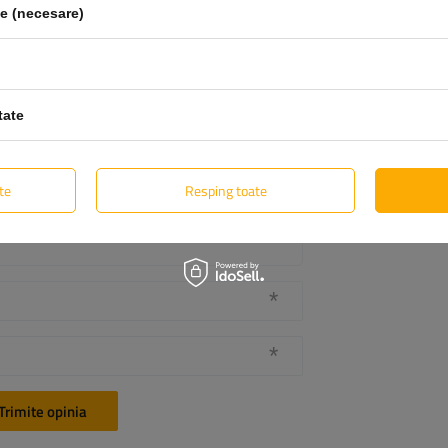
le (necesare)
5/5
tate
te
Resping toate
Trimite opinia