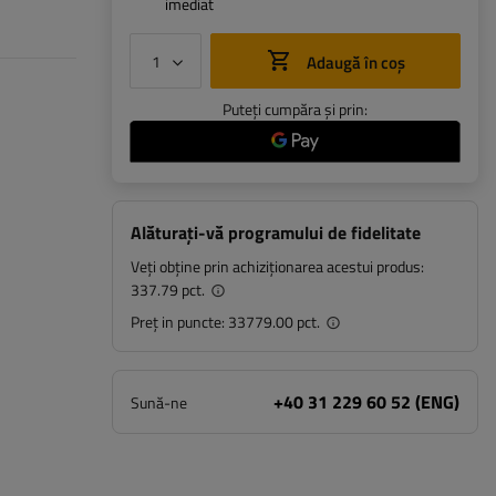
imediat
Adaugă în coș
Puteți cumpăra și prin:
Alăturați-vă programului de fidelitate
Veți obține prin achiziționarea acestui produs:
337.79 pct.
Preț in puncte:
33779.00 pct.
+40 31 229 60 52 (ENG)
Sună-ne