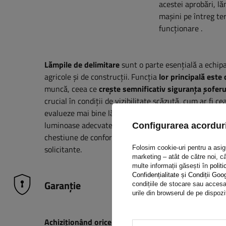
acestei aprobări, l
mașini pe întreg ter
funcționare
.
Lămpile de delimitare
sunt o parte esențială a echip
agricole și de construcții. Funcția
lor principală
este 
muncă, ceea ce
crește semnificativ siguranța șoferulu
crucial în condiții de vizibilitate scăzută, cum ar fi c
evalueze mai bine lățimea și poziția vehiculului. În c
luminoase adecvate ajută la evitarea situațiilor pericu
Configurarea acorduri
chestiune de conformitate cu reglementările, ci și o in
solicitante.
Folosim cookie-uri pentru a asigur
marketing – atât de către noi, câ
multe informații găsești în
politi
Confidențialitate și Condiții Goo
Garanție
condițiile de stocare sau accesar
urile din browserul de pe dispozi
Achiziționând orice produs din oferta noastră, veți 