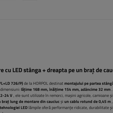
re
cu LED stânga + dreapta pe un braț de cau
6/L+LD 726/P)
de la HORPOL destinat
montajului pe partea stângă
 dimensiuni:
lățime 168
mm, înălțime 154 mm, adâncime 32 mm
12-24 V
, ele sunt utilizate în remorci, mașini agricole, camioane ș
 braț lung de montare din cauciuc
și
un cablu rotund de 0,45 m
,
tehnologiei LED
lămpile oferă performanțe ridicate, durabilitate și