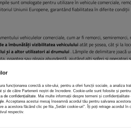
ămpile sunt omologate pentru utilizare în vehicule comerciale, remo
itoriul Uniunii Europene, garantând fiabilitatea în diferite condiții
amentului vehiculelor comerciale, cum ar fi remorci, semiremorci, 
de a îmbunătăți vizibilitatea vehiculului
atât pe șosea, cât și la loc
i și a altor utilizatori ai drumului
. Lămpile de delimitare joacă u
eața, noaptea sau ploaia abundentă, ajutând alți șoferi și operatori 
azul mașinilor care funcționează pe șantiere sau în zone agricole, 
loase și a coliziunilor. Alegerea luminilor de înaltă calitate nu est
lor
vestiție în durabilitatea și fiabilitatea echipamentului în condiții
a funcționarea corectă a site-ului, pentru a oferi funcții sociale, a analiza traf
t și de către Partenerii noștri de încredere. Cookie-urile sunt folosite și pent
ca de confidențialitate
. Mai multe informații despre termeni și confidențialitate
gle
. Acceptarea acestui mesaj înseamnă acordul tău pentru salvarea acestora pe
e a acestora făcând clic pe fila „Setări cookie-uri". Îți poți retrage acordul î
tivul respectiv.
primi o garanție de 2 ani.
Datorită acestui lucru, îl puteți folosi fă