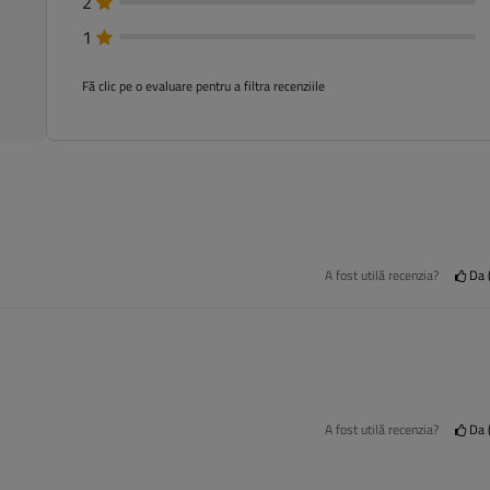
2
1
Fă clic pe o evaluare pentru a filtra recenziile
A fost utilă recenzia?
Da
A fost utilă recenzia?
Da