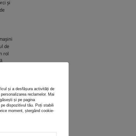
rci și
 de
mașini
ul de
n rol
să
marcajele
e doar o
 de operare
icul și a desfășura activități de
ru personalizarea reclamelor. Mai
 găsești și pe pagina
 dispozitivul tău. Poți stabili
n orice moment, ștergând cookie-
ră să vă