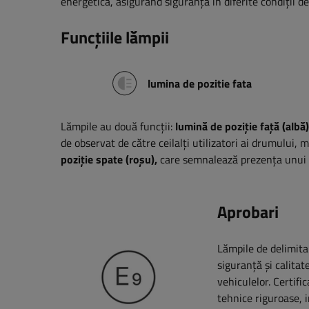
energetică, asigurând siguranță în diferite condiții d
Funcțiile lămpii
lumina de pozitie fata
Lămpile au două funcții:
lumină de poziție față (albă)
de observat de către ceilalți utilizatori ai drumului, m
poziție spate (roșu),
care semnalează prezența unui ve
Aprobari
Lămpile de delimita
siguranță și calita
vehiculelor. Certif
tehnice riguroase, i