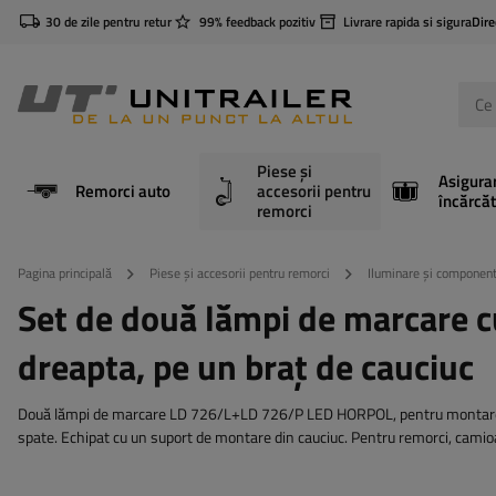
30 de zile pentru retur
99% feedback pozitiv
Livrare rapida si sigura
Dire
Piese și
Asigura
Remorci auto
accesorii pentru
încărcăt
remorci
Pagina principală
Piese și accesorii pentru remorci
Iluminare și component
Set de două lămpi de marcare 
dreapta, pe un braț de cauciuc
Două lămpi de marcare LD 726/L+LD 726/P LED HORPOL, pentru montare pe p
spate. Echipat cu un suport de montare din cauciuc. Pentru remorci, camioa