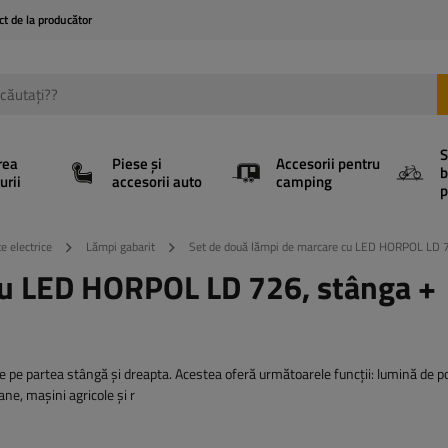
ct de la producător
S
rea
Piese și
Accesorii pentru
b
urii
accesorii auto
camping
p
e electrice
Lămpi gabarit
Set de două lămpi de marcare cu LED HORPOL LD 72
cu LED HORPOL LD 726, stânga +
artea stângă și dreapta. Acestea oferă următoarele funcții: lumină de poz
ne, mașini agricole și r