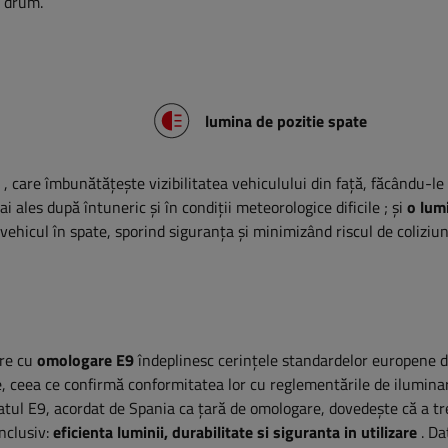
e drum.
lumina de pozitie spate
,
care îmbunătățește vizibilitatea vehiculului din față, făcându-le
ai ales după întuneric și în condiții meteorologice dificile
; și
o lum
hicul în spate, sporind siguranța și minimizând riscul de coliziun
re cu
omologare E9
îndeplinesc cerințele standardelor europene 
te, ceea ce confirmă conformitatea lor cu reglementările de ilumina
icatul E9, acordat de Spania ca țară de omologare, dovedește că a tr
nclusiv:
eficienta luminii, durabilitate si siguranta in utilizare
. Da