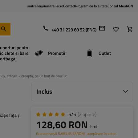
unitrailer@unitrailer.ro
Contact
Program de loialitate
Contul Meu
RON
+40 31 229 60 52 (ENG)
uporturi pentru
iciclete și bare
Promoții
Outlet
ortbagaj
6, stânga + dreapta, pe un braț de cauciuc
Inclus
5/5
(2
opinie
)
iție față și
128,60 RON
brut
Economisești
5.98%
(
8.18
RON
), cumpărare în seturi.