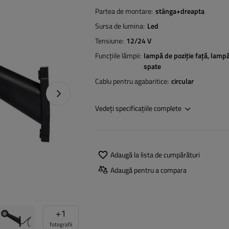
Partea de montare
stânga+dreapta
Sursa de lumina
Led
Tensiune
12/24 V
Funcțiile lămpii
lampă de poziție față
lampă
spate
Cablu pentru agabaritice
circular
Următoarea fotografie
Vedeți specificațiile complete
Adaugă la lista de cumpărături
Adaugă pentru a compara
+
1
fotografii