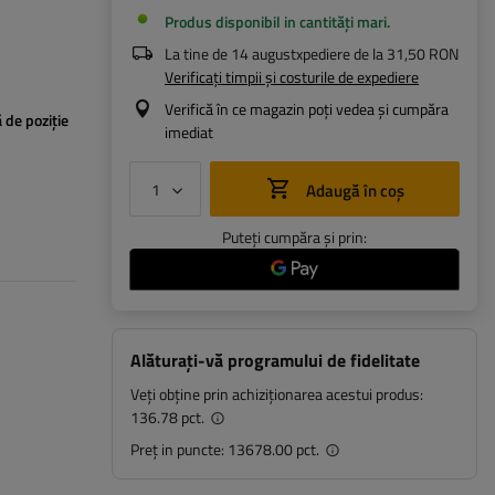
Produs disponibil in cantități mari
La tine de
14 august
xpediere de la
31,50 RON
Verificați timpii și costurile de expediere
Verifică în ce magazin poți vedea și cumpăra
 de poziție
imediat
Adaugă în coș
Puteți cumpăra și prin:
Alăturați-vă programului de fidelitate
Veți obține prin achiziționarea acestui produs:
136.78 pct.
Preț in puncte:
13678.00 pct.