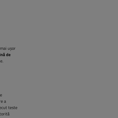
 mai ușor
ină de
e.
de
re a
ecut teste
torită