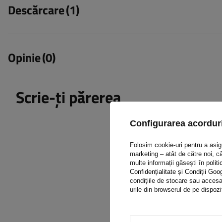
Descărcare
(1)
Opinie
(0)
Scrie-ți părerea
Configurarea acorduri
Folosim cookie-uri pentru a asigur
marketing – atât de către noi, câ
multe informații găsești în
politi
Conținutul părerii tale
Confidențialitate și Condiții Goo
condițiile de stocare sau accesar
urile din browserul de pe dispozi