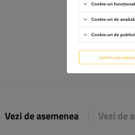
Cookie-uri funcționa
Adăugă fotografia
produsului:
Cookie-uri de analiză
Numele tău
Cookie-uri de publici
Email-ul tău
Confirm cele selecta
Vezi de asemenea
Vezi de