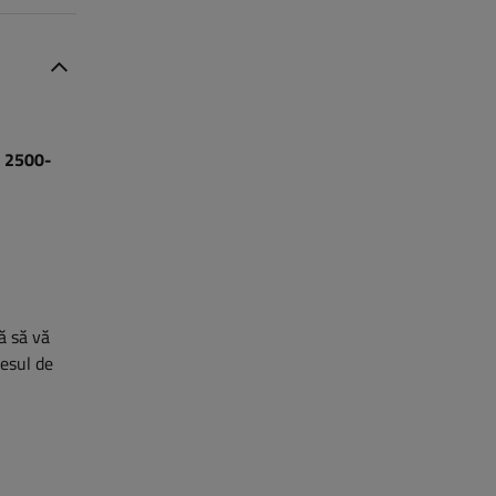
e
2500-
ră să vă
cesul de