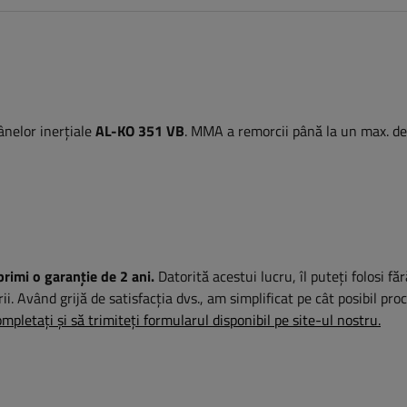
ânelor inerțiale
AL-KO
351 VB
. MMA a remorcii până la un max. d
primi o garanție de 2 ani.
Datorită acestui lucru, îl puteți folosi fă
rii. Având grijă de satisfacția dvs., am simplificat pe cât posibil pro
mpletați și să trimiteți formularul disponibil pe site-ul nostru.