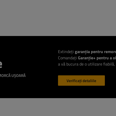
Extindeți
garanția pentru remor
e
Comandați
Garanție+ pentru a ob
a vă bucura de o utilizare fiabilă,
EMORCĂ UȘOARĂ
Verificați detaliile