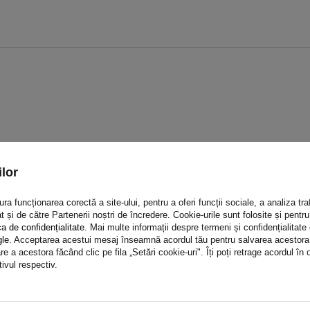
Opinia ta:
lor
5/5
a funcționarea corectă a site-ului, pentru a oferi funcții sociale, a analiza traf
t și de către Partenerii noștri de încredere. Cookie-urile sunt folosite și pent
ca de confidențialitate
. Mai multe informații despre termeni și confidențialitate
gle
. Acceptarea acestui mesaj înseamnă acordul tău pentru salvarea acestora pe
e a acestora făcând clic pe fila „Setări cookie-uri". Îți poți retrage acordul î
tivul respectiv.