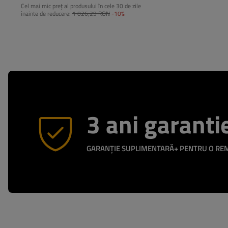
Cel mai mic preț al produsului în cele 30 de zile
înainte de reducere:
1 026,29 RON
-10%
3 ani garanti
GARANȚIE SUPLIMENTARĂ+ PENTRU O R