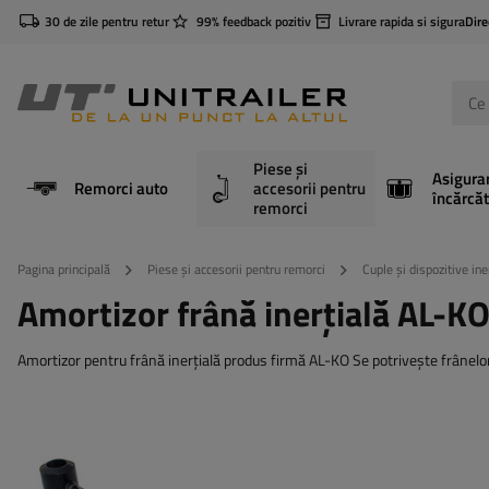
30 de zile pentru retur
99% feedback pozitiv
Livrare rapida si sigura
Dire
Piese și
Asigura
Remorci auto
accesorii pentru
încărcăt
remorci
Pagina principală
Piese și accesorii pentru remorci
Cuple și dispozitive ine
Amortizor frână inerțială AL-
Amortizor pentru frână inerțială produs firmă AL-KO Se potrivește frânel