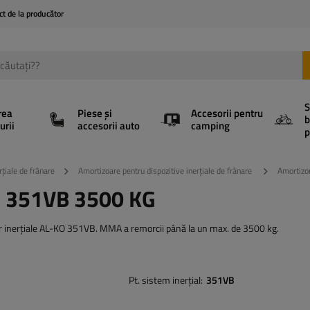
ct de la producător
S
rea
Piese și
Accesorii pentru
b
urii
accesorii auto
camping
p
rțiale de frânare
Amortizoare pentru dispozitive inerțiale de frânare
Amortizo
KO 351VB 3500 KG
or inerțiale AL-KO 351VB. MMA a remorcii până la un max. de 3500 kg.
Pt. sistem inerțial
351VB