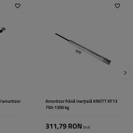
Pt. sistem inerțial:
KF13
Următ
e/amortizor
Amortizor frână inerțială KNOTT KF13
750-1300 kg
311,79 RON
brut