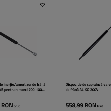
țial:
90s
de inerție/amortizor de frână
Dispozitiv de supraîncărcar
B pentru remorci 700-1000
de frână AL-KO 200V
9 RON
558,99 RON
brut
brut