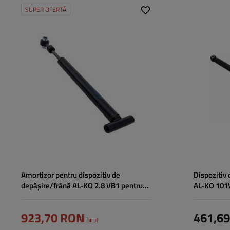
SUPER OFERTĂ
Pt. sistem inerțial:
2,8 VB/1 PROFI
Pt. sistem iner
Amortizor pentru dispozitiv de
Dispozitiv 
depășire/frână AL-KO 2.8 VB1 pentru
AL-KO 101V
remorcă de 3500 kg
kg
923,70 RON
461,6
brut