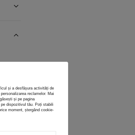
icul și a desfășura activități de
ru personalizarea reclamelor. Mai
 găsești și pe pagina
 dispozitivul tău. Poți stabili
n orice moment, ștergând cookie-