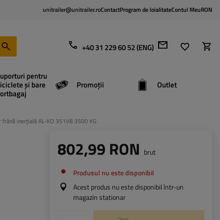
unitrailer@unitrailer.ro
Contact
Program de loialitate
Contul Meu
RON
+40 31 229 60 52 (ENG)
uporturi pentru
iciclete și bare
Promoții
Outlet
ortbagaj
r frână inerțială AL-KO 351VB 3500 KG
802,99 RON
brut
Produsul nu este disponibil
Acest produs nu este disponibil într-un
magazin stationar