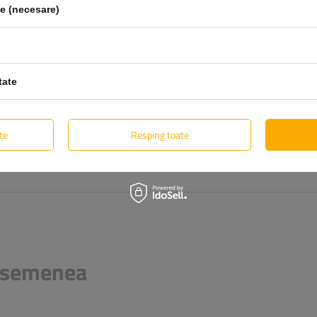
le (necesare)
tate
te
Resping toate
Trimite opinia
 asemenea