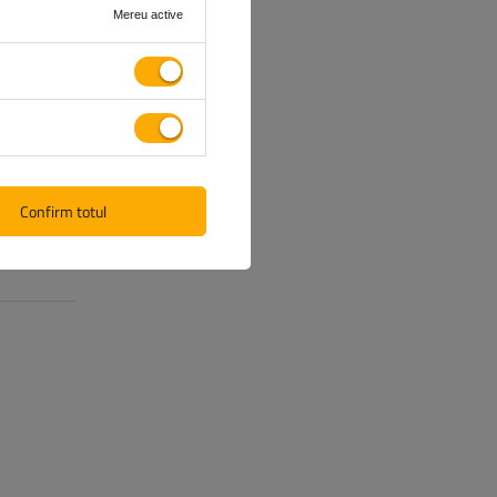
Mereu active
Confirm totul