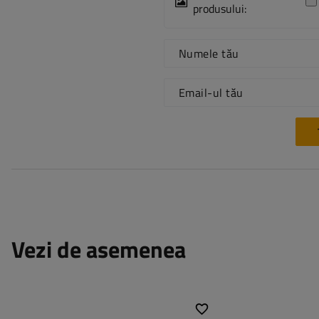
produsului:
Numele tău
Email-ul tău
Vezi de asemenea
Lungime:
130 cm