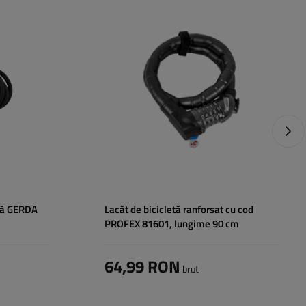
suplimentare:
Lungime:
90 cm
Următ
etă GERDA
Lacăt de bicicletă ranforsat cu cod
PROFEX 81601, lungime 90 cm
64,99 RON
brut