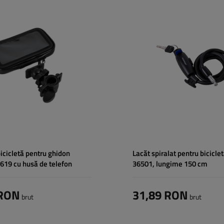
Diametru:
8 mm
icicletă pentru ghidon
Lacăt spiralat pentru bicicl
19 cu husă de telefon
36501, lungime 150 cm
 RON
31,89 RON
brut
brut