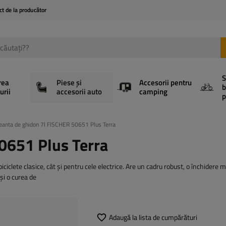
ct de la producător
S
rea
Piese și
Accesorii pentru
b
urii
accesorii auto
camping
p
eanta de ghidon 7l FISCHER 50651 Plus Terra
0651 Plus Terra
ciclete clasice, cât și pentru cele electrice. Are un cadru robust, o închidere 
și o curea de
Adaugă la lista de cumpărături