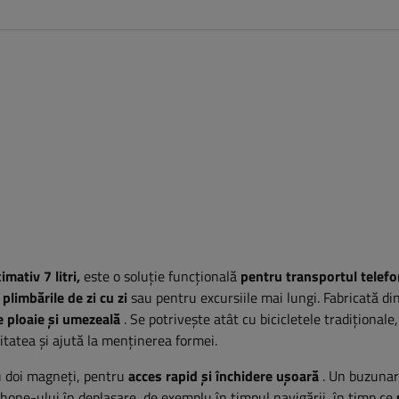
mativ 7 litri,
este o soluție funcțională
pentru transportul telefo
plimbările de zi cu zi
sau pentru excursiile mai lungi. Fabricată di
e ploaie și umezeală
. Se potrivește atât cu bicicletele tradiționale,
litatea și ajută la menținerea formei.
 doi magneți, pentru
acces rapid și închidere ușoară
. Un buzunar
phone-ului în deplasare, de exemplu în timpul navigării, în timp ce