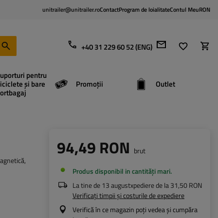
unitrailer@unitrailer.ro
Contact
Program de loialitate
Contul Meu
RON
+40 31 229 60 52 (ENG)
uporturi pentru
iciclete și bare
Promoții
Outlet
ortbagaj
94,49 RON
brut
magnetică,
Produs disponibil in cantități mari
La tine de
13 august
xpediere de la
31,50 RON
Verificați timpii și costurile de expediere
Verifică în ce magazin poți vedea și cumpăra