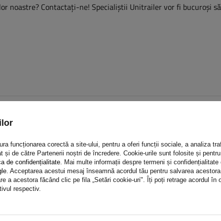
or noastre? Contactaţi-ne! Specialiștii Unitrailer vor fi bucuroși s
lor
a funcționarea corectă a site-ului, pentru a oferi funcții sociale, a analiza traf
t și de către Partenerii noștri de încredere. Cookie-urile sunt folosite și pent
ca de confidențialitate
. Mai multe informații despre termeni și confidențialitate
gle
. Acceptarea acestui mesaj înseamnă acordul tău pentru salvarea acestora pe
e a acestora făcând clic pe fila „Setări cookie-uri". Îți poți retrage acordul î
tivul respectiv.