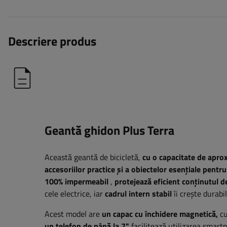
Descriere produs
Geantă ghidon Plus Terra
Această geantă de bicicletă,
cu o capacitate de aproxi
accesoriilor practice și a obiectelor esențiale pentru 
100% impermeabil
,
protejează eficient conținutul d
cele electrice, iar
cadrul intern stabil
îi crește durabi
Acest model are
un capac cu închidere magnetică,
cu
un telefon de până la 7"
facilitează utilizarea smart