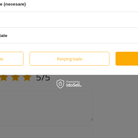
le (necesare)
tate
te
Resping toate
Opinia ta:
5/5