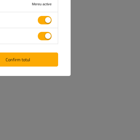
Mereu active
Confirm totul