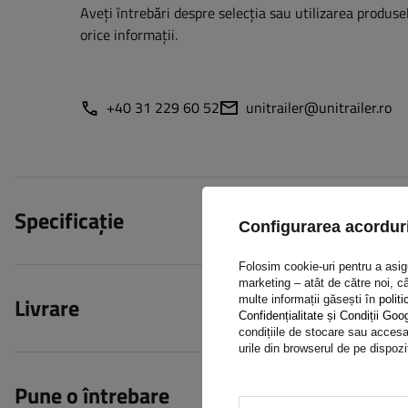
Aveți întrebări despre selecția sau utilizarea produsel
orice informații.
+40 31 229 60 52
unitrailer@unitrailer.ro
Specificație
Configurarea acorduri
Folosim cookie-uri pentru a asigur
marketing – atât de către noi, câ
Livrare
multe informații găsești în
politi
Confidențialitate și Condiții Goo
condițiile de stocare sau accesar
urile din browserul de pe dispozi
Pune o întrebare