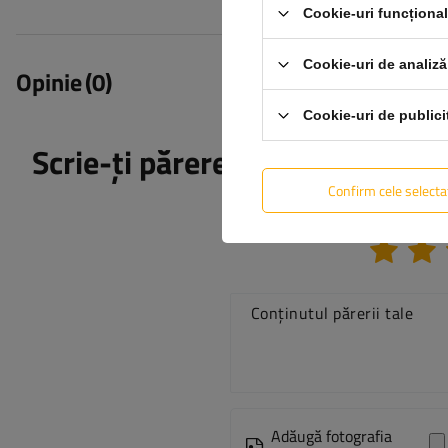
Cookie-uri funcționa
Cookie-uri de analiză
Opinie
(0)
Cookie-uri de publici
Scrie-ți părerea
Confirm cele selecta
Conținutul părerii tale
Adăugă fotografia