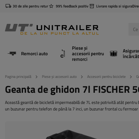
30 de zile pentru retur
99% feedback pozitiv
Livrare rapida si sigura
Dire
Piese și
Asigura
Remorci auto
accesorii pentru
încărcăt
remorci
Pagina principală
Piese și accesorii auto
Accesorii pentru biciclete
G
Geanta de ghidon 7l FISCHER 5
Această geantă de bicicletă impermeabilă de 7L este potrivită atât pentru bi
un buzunar pentru telefon de până la 7 inci, un buzunar frontal cu fermoar 