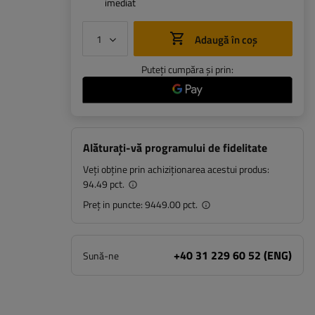
imediat
Adaugă în coș
Puteți cumpăra și prin:
Alăturați-vă programului de fidelitate
Veți obține prin achiziționarea acestui produs:
94.49 pct.
Preț in puncte:
9449.00 pct.
+40 31 229 60 52 (ENG)
Sună-ne