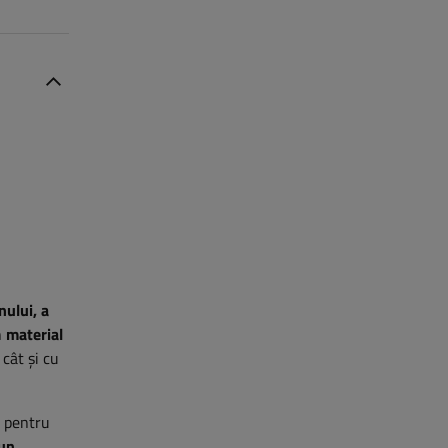
nului, a
n
material
 cât și cu
 pentru
un