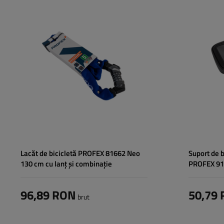
Diametru:
6 mm
Lacăt de bicicletă PROFEX 81662 Neo
Suport de b
130 cm cu lanț și combinație
PROFEX 916
96,89 RON
50,79
brut