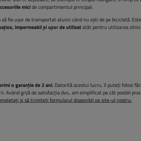
ccesoriile mici
de compartimentul principal.
 să fie ușor de transportat atunci când nu ești de pe bicicletă. Est
ațios, impermeabil și ușor de utilizat
atât pentru utilizarea zilnic
primi o garanție de 2 ani.
Datorită acestui lucru, îl puteți folosi fă
rii. Având grijă de satisfacția dvs., am simplificat pe cât posibil pro
mpletați și să trimiteți formularul disponibil pe site-ul nostru.