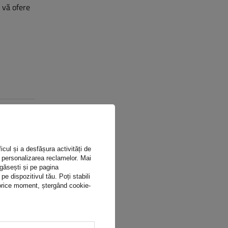
ă vă ofere
icul și a desfășura activități de
ru personalizarea reclamelor. Mai
 găsești și pe pagina
 dispozitivul tău. Poți stabili
n orice moment, ștergând cookie-