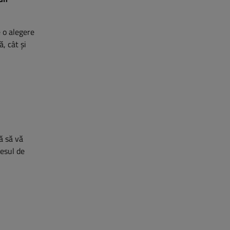
e o alegere
ă, cât și
ră să vă
cesul de