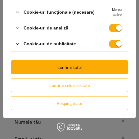
Scrie-ți părerea
Mereu
Cookie-uri funcționale (necesare)
active
Opinia ta:
5/5
Cookie-uri de analiză
Cookie-uri de publicitate
Conținutul părerii tale
Confirm totul
Confirm cele selectate
Adăugă fotografia produsului:
Resping toate
Numele tău