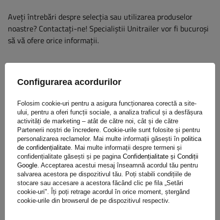
Aveți întrebări despre selecția sau utilizarea produselor
noastre? Contactaţi-ne! Specialiștii Unitrailer vor fi bucuroși
să vă ofere orice informații.
+40 31 229 60 52
unitrailer@unitrailer.ro
Configurarea acordurilor
Folosim cookie-uri pentru a asigura funcționarea corectă a site-
ului, pentru a oferi funcții sociale, a analiza traficul și a desfășura
activități de marketing – atât de către noi, cât și de către
Specificație
Partenerii noștri de încredere. Cookie-urile sunt folosite și pentru
personalizarea reclamelor. Mai multe informații găsești în
politica
de confidențialitate
. Mai multe informații despre termeni și
Pune o întrebare
confidențialitate găsești și pe pagina
Confidențialitate și Condiții
Google
. Acceptarea acestui mesaj înseamnă acordul tău pentru
salvarea acestora pe dispozitivul tău. Poți stabili condițiile de
stocare sau accesare a acestora făcând clic pe fila „Setări
(0)
Opinie
cookie-uri". Îți poți retrage acordul în orice moment, ștergând
cookie-urile din browserul de pe dispozitivul respectiv.