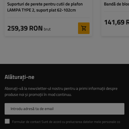
Suporturi de perete pentru cutii de plafon
Bandă de blo
LAMPA TYPE 2, suport plat 62-102cm
141,69 
259,39 RON
brut
Alăturaţi-ne
Abonați-vă la newsletter-ul nostru pentru a primi informații despre
produse noi și promoții în mod continuu.
Introdu adresă ta de email
Formular de contact Sunt de acord cu prelucrarea datelor mele personale conținute în formularul de contact în conformitate cu Regulamentul Parlamentului European și al Consiliului (UE)