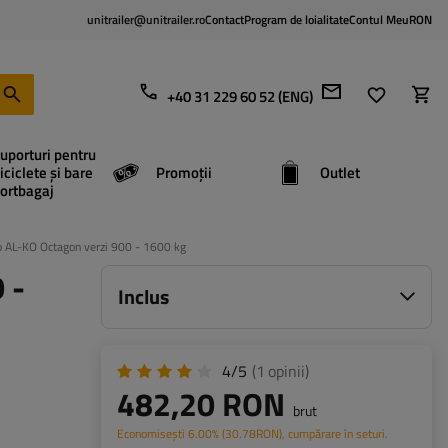
unitrailer@unitrailer.ro
Contact
Program de loialitate
Contul Meu
RON
+40 31 229 60 52 (ENG)
uporturi pentru
iciclete și bare
Promoții
Outlet
ortbagaj
to AL-KO Octagon verzi 900 - 1600 kg
 -
Inclus
4/5
(1
opinii
)
482,20 RON
brut
Economisești
6.00%
(
30.78
RON
), cumpărare în seturi.