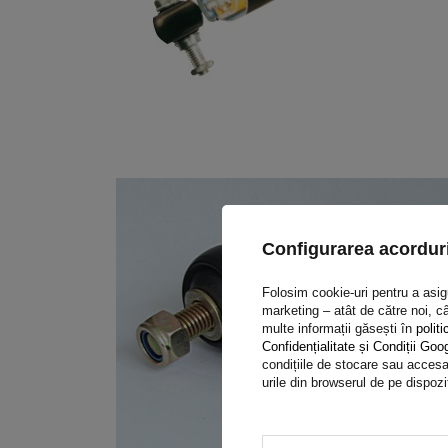
Configurarea acorduri
Folosim cookie-uri pentru a asigur
marketing – atât de către noi, câ
multe informații găsești în
politi
Confidențialitate și Condiții Goo
condițiile de stocare sau accesar
urile din browserul de pe dispozi