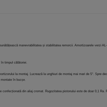
nătățească manevrabilitatea și stabilitatea remorcii. Amortizoarele verzi AL
în timpul călătoriei.
ortizorului la montaj. Lucrează la unghiuri de montaj mai mari de 5°. Spre de
le montate în bucșe.
te confecționată din aliaj cromat. Rugozitatea pistonului este de doar 0,1 Ra. 