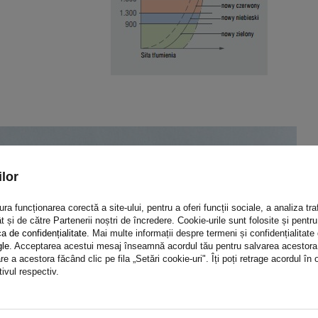
lor
a funcționarea corectă a site-ului, pentru a oferi funcții sociale, a analiza traf
t și de către Partenerii noștri de încredere. Cookie-urile sunt folosite și pent
ca de confidențialitate
. Mai multe informații despre termeni și confidențialitate
gle
. Acceptarea acestui mesaj înseamnă acordul tău pentru salvarea acestora pe
e a acestora făcând clic pe fila „Setări cookie-uri". Îți poți retrage acordul î
tivul respectiv.