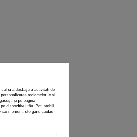
icul și a desfășura activități de
ru personalizarea reclamelor. Mai
 găsești și pe pagina
 dispozitivul tău. Poți stabili
n orice moment, ștergând cookie-