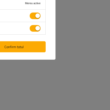
Mereu active
Confirm totul