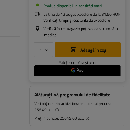
Produs disponibil in cantități mari
La tine de
13 august
xpediere de la
31,50 RON
Verificați timpii și costurile de expediere
Verifică în ce magazin poți vedea și cumpăra
imediat
Adaugă în coș
Puteți cumpăra și prin:
Alăturați-vă programului de fidelitate
Veți obține prin achiziționarea acestui produs:
256.49 pct.
Preț in puncte:
25649.00 pct.