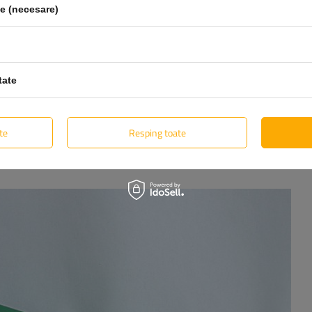
le (necesare)
tate
te
Resping toate