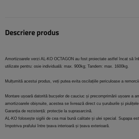
Descriere produs
Amortizoarele verzi AL-KO OCTAGON au fost proiectate astfel încat să înbu
utilizate pentru: osie individuală: max. 900kg; Tandem: max. 1600kg.
Mulțumită acestui produs, veți putea evita oscilațiile periculoase a remorcii 
Montare ușoară datorită bucșelor de cauciuc și precomprimării ușoare a am
amortizoarele obișnuite, acestea se livrează direct cu șuruburile și piulițe
Garanția de rezistență: protecție la suprasarcină.
AL-KO folosește sigilii de cea mai bună calitate și ulei special. Supapa es
împotriva prafului între țeava interioară și țeava exterioară.