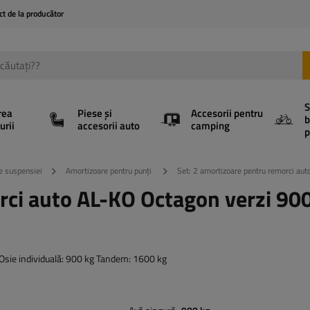
ct de la producător
S
rea
Piese și
Accesorii pentru
b
urii
accesorii auto
camping
p
e suspensiei
Amortizoare pentru punți
Set: 2 amortizoare pentru remorci au
rci auto AL-KO Octagon verzi 900
 Osie individuală: 900 kg Tandem: 1600 kg