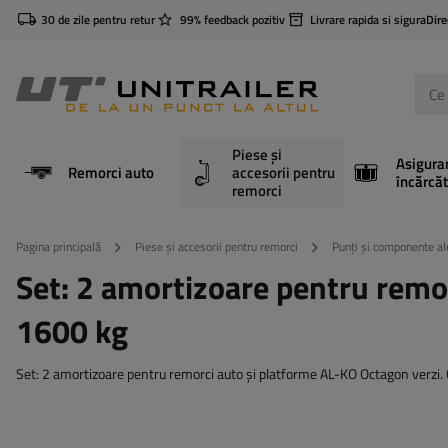
30 de zile pentru retur
99% feedback pozitiv
Livrare rapida si sigura
Dire
Piese și
Asigura
Remorci auto
accesorii pentru
încărcăt
remorci
Pagina principală
Piese și accesorii pentru remorci
Punți și componente al
Set: 2 amortizoare pentru remo
1600 kg
Set: 2 amortizoare pentru remorci auto și platforme AL-KO Octagon verzi.