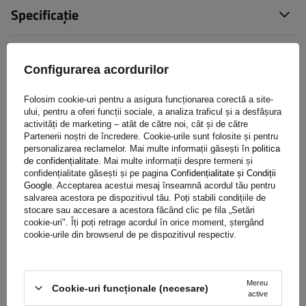
Specificație
Livrare
Configurarea acordurilor
Pune o întrebare
Folosim cookie-uri pentru a asigura funcționarea corectă a site-
ului, pentru a oferi funcții sociale, a analiza traficul și a desfășura
activități de marketing – atât de către noi, cât și de către
(0)
Opinie
Partenerii noștri de încredere. Cookie-urile sunt folosite și pentru
personalizarea reclamelor. Mai multe informații găsești în
politica
de confidențialitate
. Mai multe informații despre termeni și
confidențialitate găsești și pe pagina
Confidențialitate și Condiții
Scrie-ți părerea
Google
. Acceptarea acestui mesaj înseamnă acordul tău pentru
salvarea acestora pe dispozitivul tău. Poți stabili condițiile de
stocare sau accesare a acestora făcând clic pe fila „Setări
Opinia ta:
cookie-uri". Îți poți retrage acordul în orice moment, ștergând
5/5
cookie-urile din browserul de pe dispozitivul respectiv.
Conținutul părerii tale
Mereu
Cookie-uri funcționale (necesare)
active