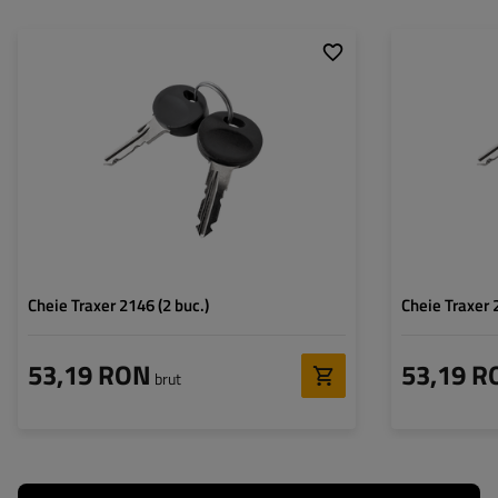
Cheie Traxer 2146 (2 buc.)
Cheie Traxer 
53,19 RON
53,19 R
brut