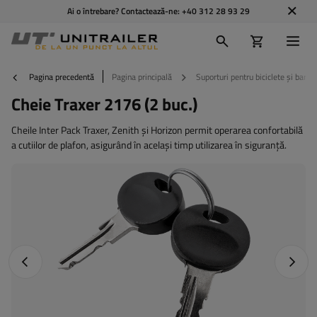
Ai o întrebare? Contactează-ne:
+40 312 28 93 29
Pagina precedentă
Pagina principală
Suporturi pentru biciclete și bare 
Cheie Traxer 2176 (2 buc.)
Cheile Inter Pack Traxer, Zenith și Horizon permit operarea confortabilă
a cutiilor de plafon, asigurând în același timp utilizarea în siguranță.
Fotografia anterioară
Următo