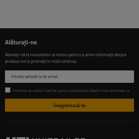
Alăturaţi-ne
Abonați-vă la newsletter-ul nostru pentru a primi informații despre
produse noi și promoții în mod continuu.
Introdu adresă ta de email
Formular de contact Sunt de acord cu prelucrarea datelor mele personale conținute în formularul de contact în conformitate cu Regulamentul Parlamentului European și al Consiliului (UE)
Înregistrează-te