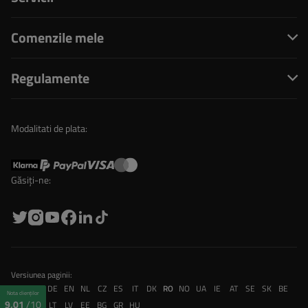
Comenzile mele
Regulamente
Modalitati de plata:
Găsiți-ne:
Versiunea paginii:
PL
FR
DE
EN
NL
CZ
ES
IT
DK
RO
NO
UA
IE
AT
SE
SK
BE
Nota clienților
9,01
/10
CH
PT
LT
LV
EE
BG
GR
HU