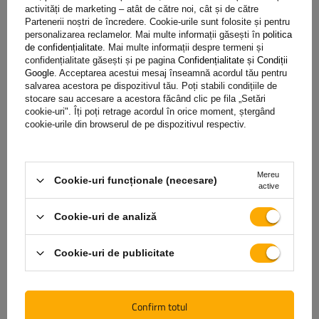
activități de marketing – atât de către noi, cât și de către
3
(0)
Partenerii noștri de încredere. Cookie-urile sunt folosite și pentru
personalizarea reclamelor. Mai multe informații găsești în
politica
2
(0)
de confidențialitate
. Mai multe informații despre termeni și
1
(0)
confidențialitate găsești și pe pagina
Confidențialitate și Condiții
Google
. Acceptarea acestui mesaj înseamnă acordul tău pentru
salvarea acestora pe dispozitivul tău. Poți stabili condițiile de
Fă clic pe o evaluare pentru a filtra recenziile
stocare sau accesare a acestora făcând clic pe fila „Setări
cookie-uri". Îți poți retrage acordul în orice moment, ștergând
cookie-urile din browserul de pe dispozitivul respectiv.
5/5
Opinie confirmată prin cumpărare
Mereu
Cookie-uri funcționale (necesare)
Ok
active
2025-02-17
Cookie-uri de analiză
Valentin, Turnu Măgurele
A fost utilă recenzia?
Da
0
Nu
0
Cookie-uri de publicitate
Confirm totul