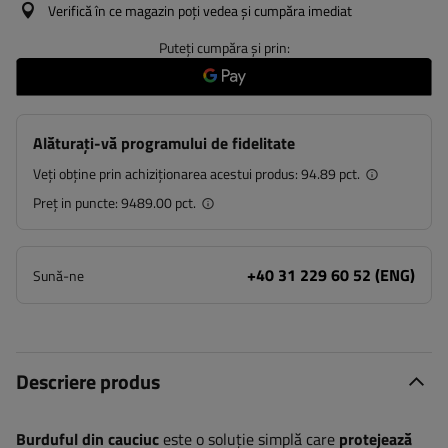
Verifică în ce magazin poți vedea și cumpăra imediat
Puteți cumpăra și prin:
Alăturați-vă programului de fidelitate
Veți obține prin achiziționarea acestui produs:
94.89 pct.
Preț in puncte:
9489.00 pct.
+40 31 229 60 52 (ENG)
Sună-ne
Descriere produs
Burduful din cauciuc
este o soluție simplă care
protejează