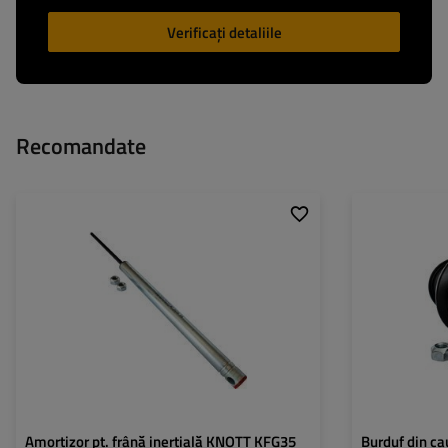
Verificați detaliile
Recomandate
Pt. sistem inerțial:
KFG35
Amortizor pt. frână inerțială KNOTT KFG35
Burduf din ca