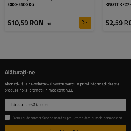
3000-3500 KG
KNOTT KF27
610,59 RON
52,59 R
brut
Alăturaţi-ne
Abonați-vă la newsletter-ul nostru pentru a primi informații despre
produse noi și promoții în mod continuu.
Introdu adresă ta de email
Formular de contact Sunt de acord cu prelucrarea datelor mele personale conținute în formularul de contact în conformitate cu Regulamentul Parlamentului European și al Consiliului (UE)