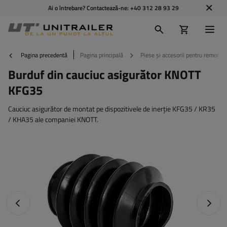
Ai o întrebare? Contactează-ne:
+40 312 28 93 29
Pagina precedentă
Pagina principală
Piese și accesorii pentru remorci
Burduf din cauciuc asigurător KNOTT
KFG35
Cauciuc asigurător de montat pe dispozitivele de inerție KFG35 / KR35
/ KHA35 ale companiei KNOTT.
Fotografia anterioară
Următo