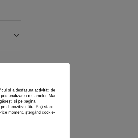
icul și a desfășura activități de
ru personalizarea reclamelor. Mai
 găsești și pe pagina
 dispozitivul tău. Poți stabili
n orice moment, ștergând cookie-