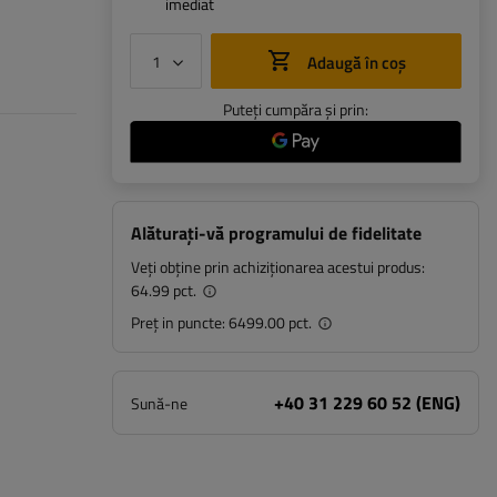
imediat
Adaugă în coș
Puteți cumpăra și prin:
Alăturați-vă programului de fidelitate
Veți obține prin achiziționarea acestui produs:
64.99 pct.
Preț in puncte:
6499.00 pct.
+40 31 229 60 52 (ENG)
Sună-ne