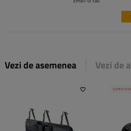
Email-ul tău
Vezi de asemenea
Vezi de
SUPER OFE
Grosime:
88 cm
Capacitate:
Înălțime:
46 cm