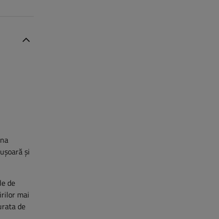
ina
 ușoară și
le de
irilor mai
urata de