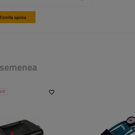
Trimite opinia
 asemenea
RTĂ
6 l