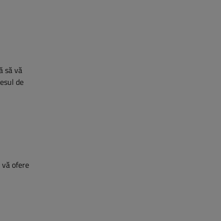
ră să vă
cesul de
ă vă ofere