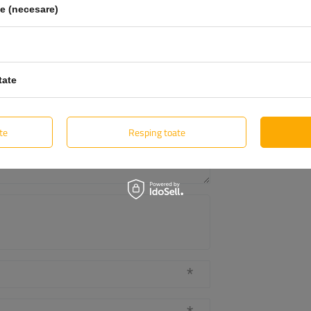
le (necesare)
Opinia ta:
5/5
tate
te
Resping toate