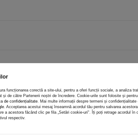
lor
a funcționarea corectă a site-ului, pentru a oferi funcții sociale, a analiza traf
t și de către Partenerii noștri de încredere. Cookie-urile sunt folosite și pent
ca de confidențialitate
. Mai multe informații despre termeni și confidențialitate
gle
. Acceptarea acestui mesaj înseamnă acordul tău pentru salvarea acestora pe
e a acestora făcând clic pe fila „Setări cookie-uri". Îți poți retrage acordul î
tivul respectiv.