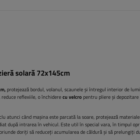
zieră solară 72x145cm
cm,
protejează bordul, volanul, scaunele și întregul interior de lum
reduce reflexiile, o închidere
cu velcro
pentru pliere și depozitare
lu atunci când mașina este parcată la soare, protejează materiale
t după intrarea în vehicul. Este util în special vara, în timpul opr
- oriunde doriți să reduceți acumularea de căldură și să prelungiți d