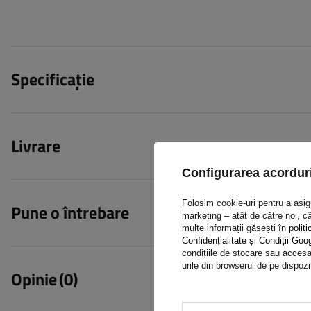
Specificație
Livrare
Configurarea acorduri
Folosim cookie-uri pentru a asigur
Pune o întrebare
marketing – atât de către noi, câ
multe informații găsești în
politi
Confidențialitate și Condiții Goo
condițiile de stocare sau accesar
urile din browserul de pe dispozi
Opinie
(0)