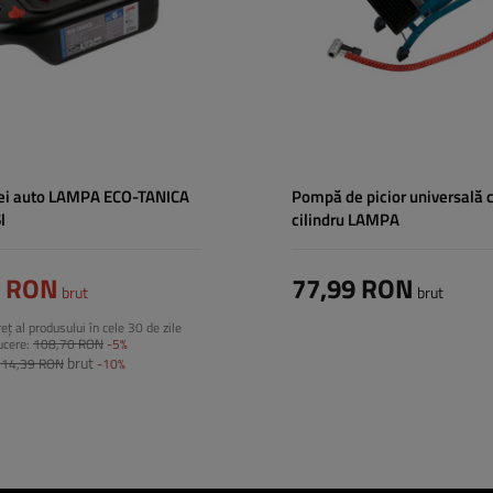
lei auto LAMPA ECO-TANICA
Pompă de picior universală c
l
cilindru LAMPA
0 RON
77,99 RON
brut
brut
eț al produsului în cele 30 de zile
ucere:
108,70 RON
-5%
brut
114,39 RON
-10%