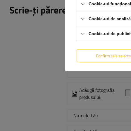
Cookie-uri funcționa
Scrie-ți părerea
Cookie-uri de analiză
Cookie-uri de publici
Conținutul părerii tale
Confirm cele selecta
Adăugă fotografia
produsului:
Numele tău