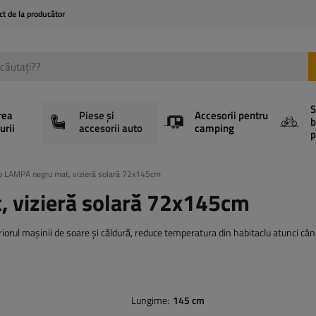
ct de la producător
S
rea
Piese și
Accesorii pentru
b
urii
accesorii auto
camping
p
o LAMPA negru mat, vizieră solară 72x145cm
 vizieră solară 72x145cm
orul mașinii de soare și căldură, reduce temperatura din habitaclu atunci când
Lungime
145 cm