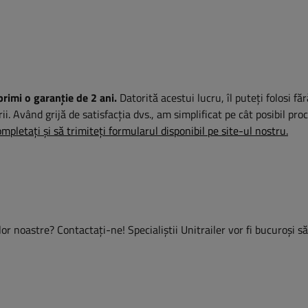
primi o garanție de 2 ani.
Datorită acestui lucru, îl puteți folosi fă
rii. Având grijă de satisfacția dvs., am simplificat pe cât posibil pro
mpletați și să trimiteți formularul disponibil pe site-ul nostru.
or noastre? Contactaţi-ne! Specialiștii Unitrailer vor fi bucuroși s