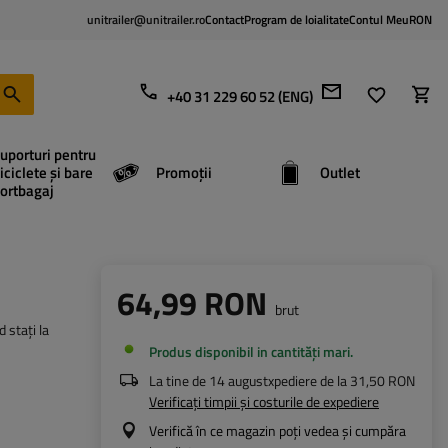
unitrailer@unitrailer.ro
Contact
Program de loialitate
Contul Meu
RON
+40 31 229 60 52 (ENG)
uporturi pentru
iciclete și bare
Promoții
Outlet
ortbagaj
64,99 RON
brut
 stați la
Produs disponibil in cantități mari
La tine de
14 august
xpediere de la
31,50 RON
Verificați timpii și costurile de expediere
Verifică în ce magazin poți vedea și cumpăra