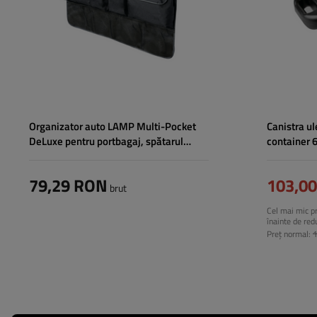
Organizator auto LAMP Multi-Pocket
Canistra u
DeLuxe pentru portbagaj, spătarul
container 6
scaunului 88x46cm
79,29 RON
103,0
brut
Cel mai mic pr
înainte de red
Preț normal: