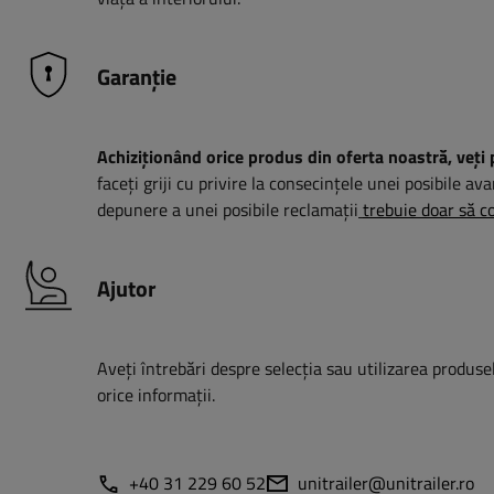
Garanție
Achiziționând orice produs din oferta noastră, veți 
faceți griji cu privire la consecințele unei posibile ava
depunere a unei posibile reclamații
trebuie doar să co
Ajutor
Aveți întrebări despre selecția sau utilizarea produsel
orice informații.
+40 31 229 60 52
unitrailer@unitrailer.ro