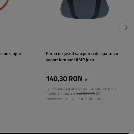
Următ
u un singur
Pernă de șezut sau pernă de spătar cu
suport lombar LAMP Juzo
140,30 RON
brut
Cel mai mic preț al produsului în cele 30 de zile
înainte de reducere:
140,30 RON
0%
brut
Preț normal:
155,89 RON
-10%