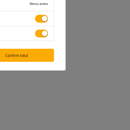
Mereu active
Confirm totul