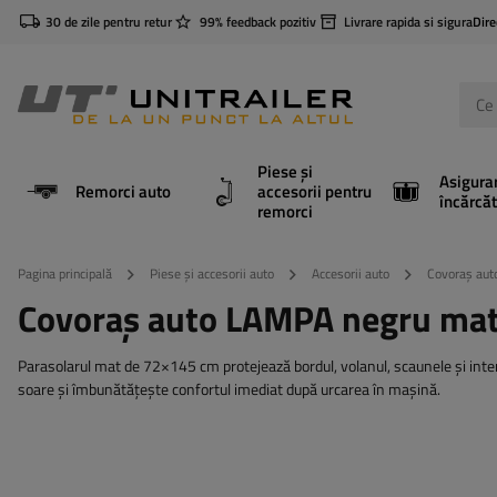
30 de zile pentru retur
99% feedback pozitiv
Livrare rapida si sigura
Dire
Piese și
Asigura
Remorci auto
accesorii pentru
încărcăt
remorci
Pagina principală
Piese și accesorii auto
Accesorii auto
Covoraș aut
Covoraș auto LAMPA negru mat,
Parasolarul mat de 72×145 cm protejează bordul, volanul, scaunele și interi
soare și îmbunătățește confortul imediat după urcarea în mașină.