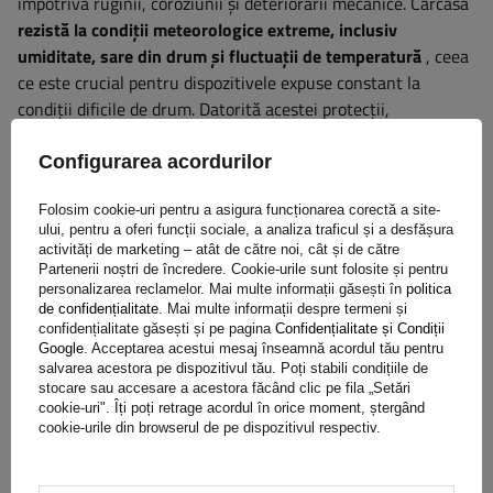
împotriva ruginii, coroziunii și deteriorării mecanice. Carcasa
rezistă la condiții meteorologice extreme, inclusiv
umiditate, sare din drum și fluctuații de temperatură
, ceea
ce este crucial pentru dispozitivele expuse constant la
condiții dificile de drum. Datorită acestei protecții,
dispozitivul își menține proprietățile pentru o perioadă lungă
de timp, minimizând nevoia de întreținere și înlocuire. Acest
Configurarea acordurilor
lucru se traduce prin economii pe termen lung și fiabilitate în
timpul funcționării remorcii.
Folosim cookie-uri pentru a asigura funcționarea corectă a site-
ului, pentru a oferi funcții sociale, a analiza traficul și a desfășura
activități de marketing – atât de către noi, cât și de către
Partenerii noștri de încredere. Cookie-urile sunt folosite și pentru
personalizarea reclamelor. Mai multe informații găsești în
politica
de confidențialitate
. Mai multe informații despre termeni și
Garanție
confidențialitate găsești și pe pagina
Confidențialitate și Condiții
Google
. Acceptarea acestui mesaj înseamnă acordul tău pentru
salvarea acestora pe dispozitivul tău. Poți stabili condițiile de
stocare sau accesare a acestora făcând clic pe fila „Setări
Achiziționând orice produs din oferta noastră, veți primi o
cookie-uri". Îți poți retrage acordul în orice moment, ștergând
garanție de 2 ani.
Datorită acestui lucru, îl puteți folosi fără
cookie-urile din browserul de pe dispozitivul respectiv.
să vă faceți griji cu privire la consecințele unei posibile avarii.
Având grijă de satisfacția dvs., am simplificat pe cât posibil