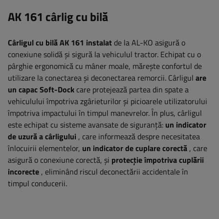
AK 161 cârlig cu bilă
Cârligul cu bilă AK 161 instalat
de la AL-KO asigură o
conexiune solidă și sigură la vehiculul tractor. Echipat cu o
pârghie ergonomică cu mâner moale, mărește confortul de
utilizare la conectarea și deconectarea remorcii. Cârligul
are
un capac Soft-Dock
care protejează partea din spate a
vehiculului împotriva zgârieturilor și picioarele utilizatorului
împotriva impactului în timpul manevrelor. În plus, cârligul
este echipat cu sisteme avansate de siguranță:
un indicator
de uzură a cârligului
, care informează despre necesitatea
înlocuirii elementelor,
un indicator de cuplare corectă
, care
asigură o conexiune corectă, și
protecție împotriva cuplării
incorecte
, eliminând riscul deconectării accidentale în
timpul conducerii.