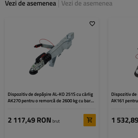
Vezi de asemenea
Vezi de asemenea
Profil bară de tracțiune:
pătrat
Profil bară de tra
Lățimea barei de tracțiune:
100 mm
Lățimea barei de 
Greutatea totală admisă:
1500 - 2600 kg
Greutatea totală 
Presiunea permisă asupra
100 kg
Presiunea permis
bilei cârligului:
bilei cârligului:
Dispozitiv de depășire AL-KO 251S cu cârlig
Dispozitiv de
AK270 pentru o remorcă de 2600 kg cu bară
AK161 pentru
de tracțiune pătrată
de remorcare
2 117,49 RON
1 532,8
brut