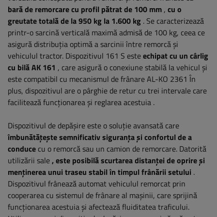
bară de remorcare cu profil pătrat de 100 mm
,
cu o
greutate totală de la 950 kg la 1.600 kg
. Se caracterizează
printr-o sarcină verticală maximă admisă de 100 kg, ceea ce
asigură distribuția optimă a sarcinii între remorcă și
vehiculul tractor. Dispozitivul 161 S este
echipat cu un cârlig
cu bilă AK 161
, care asigură o conexiune stabilă la vehicul și
este compatibil cu mecanismul de frânare AL-KO 2361 În
plus, dispozitivul are o pârghie de retur cu trei intervale care
facilitează funcționarea și reglarea acestuia .
Dispozitivul de depășire este o soluție avansată care
îmbunătățește semnificativ siguranța și confortul de a
conduce
cu o remorcă sau un camion de remorcare. Datorită
utilizării sale
, este posibilă scurtarea distanței de oprire și
menținerea unui traseu stabil în timpul frânării setului
.
Dispozitivul frânează automat vehiculul remorcat prin
cooperarea cu sistemul de frânare al mașinii, care sprijină
funcționarea acestuia și afectează fluiditatea traficului.