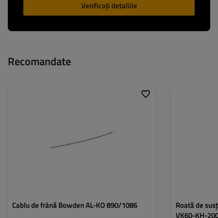
Verificați detaliile
Recomandate
Lungimea carapacei:
890 mm
Diametru țeavă:
Lungime totală:
1086 mm
Capacitate maxi
încărcare:
Înălțime:
Tipul rolei:
Montare:
Cablu de frână Bowden AL-KO 890/1086
Roată de su
VK60-KH-200