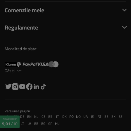
Comenzile mele
Regulamente
Modalitati de plata:
Găsiți-ne:
Versiunea paginii:
PL
FR
DE
EN
NL
CZ
ES
IT
DK
RO
NO
UA
IE
AT
SE
SK
BE
Nota clienților
9,01
/10
CH
PT
LT
LV
EE
BG
GR
HU