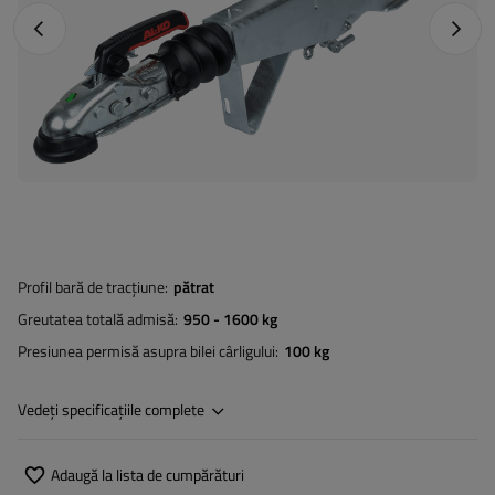
Fotografia anterioară
Următo
Profil bară de tracțiune
pătrat
Greutatea totală admisă
950 - 1600 kg
Presiunea permisă asupra bilei cârligului
100 kg
Vedeți specificațiile complete
Adaugă la lista de cumpărături