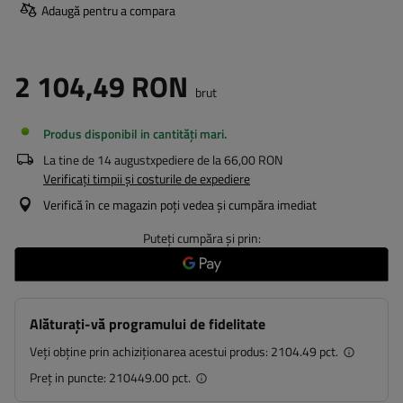
Adaugă pentru a compara
2 104,49 RON
brut
Produs disponibil in cantități mari
La tine de
14 august
xpediere de la
66,00 RON
Verificați timpii și costurile de expediere
Verifică în ce magazin poți vedea și cumpăra imediat
Puteți cumpăra și prin:
Alăturați-vă programului de fidelitate
Veți obține prin achiziționarea acestui produs:
2104.49 pct.
Preț in puncte:
210449.00 pct.