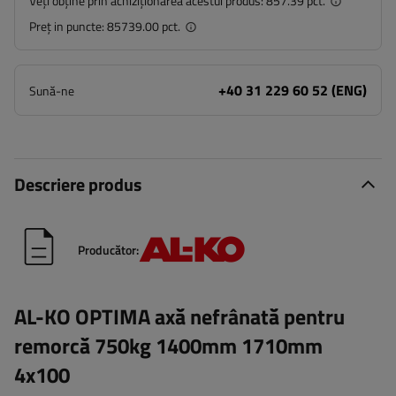
Veți obține prin achiziționarea acestui produs:
857.39 pct.
Preț in puncte:
85739.00 pct.
+40 31 229 60 52 (ENG)
Sună-ne
Descriere produs
Producător:
AL-KO OPTIMA axă nefrânată pentru
remorcă 750kg 1400mm 1710mm
4x100