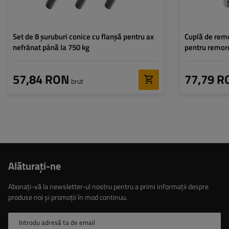
Set de 8 șuruburi conice cu flanșă pentru ax
Cuplă de re
nefrânat până la 750 kg
pentru remorc
tracțiune pă
57,84 RON
77,79 R
brut
Alăturaţi-ne
Abonați-vă la newsletter-ul nostru pentru a primi informații despre
produse noi și promoții în mod continuu.
Introdu adresă ta de email