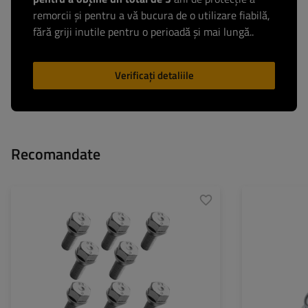
remorcii și pentru a vă bucura de o utilizare fiabilă,
fără griji inutile pentru o perioadă și mai lungă..
Verificați detaliile
Recomandate
Profil bară de tra
Lățimea barei de 
Greutatea totală 
Presiunea permis
bilei cârligului: