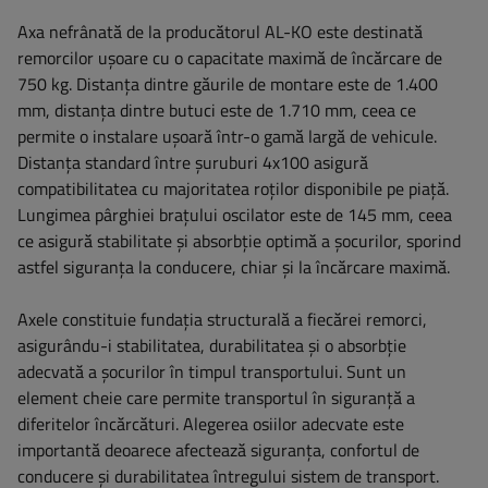
Axa nefrânată de la producătorul AL-KO este destinată
remorcilor ușoare cu o capacitate maximă de încărcare de
750 kg. Distanța dintre găurile de montare este de 1.400
mm, distanța dintre butuci este de 1.710 mm, ceea ce
permite o instalare ușoară într-o gamă largă de vehicule.
Distanța standard între șuruburi 4x100 asigură
compatibilitatea cu majoritatea roților disponibile pe piață.
Lungimea pârghiei brațului oscilator este de 145 mm, ceea
ce asigură stabilitate și absorbție optimă a șocurilor, sporind
astfel siguranța la conducere, chiar și la încărcare maximă.
Axele constituie fundația structurală a fiecărei remorci,
asigurându-i stabilitatea, durabilitatea și o absorbție
adecvată a șocurilor în timpul transportului. Sunt un
element cheie care permite transportul în siguranță a
diferitelor încărcături. Alegerea osiilor adecvate este
importantă deoarece afectează siguranța, confortul de
conducere și durabilitatea întregului sistem de transport.