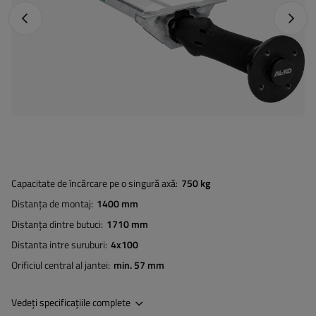
Fotografia anterioară
Următo
Capacitate de încărcare pe o singură axă
750 kg
Distanța de montaj
1400 mm
Distanța dintre butuci
1710 mm
Distanta intre suruburi
4x100
Orificiul central al jantei
min. 57 mm
Vedeți specificațiile complete