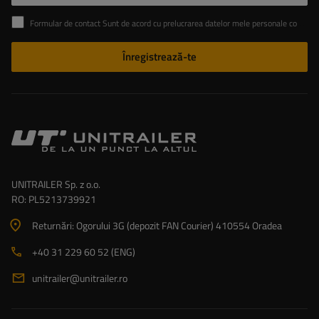
Formular de contact Sunt de acord cu prelucrarea datelor mele personale conținute în formularul de contact în conformitate cu Regulamentul Parlamentului European și al Consiliului (UE)
Înregistrează-te
UNITRAILER Sp. z o.o.
RO: PL5213739921
Returnări: Ogorului 3G (depozit FAN Courier) 410554 Oradea
+40 31 229 60 52 (ENG)
unitrailer@unitrailer.ro