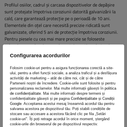
Profilul osiilor, cadrul și carcasa dispozitivelor de depășire
sunt protejate împotriva coroziunii datorită galvanizării la
cald, care garantează protecție pe o perioadă de 10 ani.
Elementele din oțel care necesită precizie ridicată sunt
galvanizate, oferind 5 ani de protecție împotriva coroziunii.
Pentru piesele cu cea mai mare precizie se foloseste
galvanizarea galvanica care le protejeaza timp de 4 ani.
Aceste diverse metode de galvanizare protejează eficient
Configurarea acordurilor
toate componentele, asigurând durabilitatea lor îndelungată
și rezistența la factorii externi.
Folosim cookie-uri pentru a asigura funcționarea corectă a site-
ului, pentru a oferi funcții sociale, a analiza traficul și a desfășura
activități de marketing – atât de către noi, cât și de către
Partenerii noștri de încredere. Cookie-urile sunt folosite și pentru
personalizarea reclamelor. Mai multe informații găsești în
politica
de confidențialitate
. Mai multe informații despre termeni și
confidențialitate găsești și pe pagina
Confidențialitate și Condiții
Google
. Acceptarea acestui mesaj înseamnă acordul tău pentru
salvarea acestora pe dispozitivul tău. Poți stabili condițiile de
stocare sau accesare a acestora făcând clic pe fila „Setări
cookie-uri". Îți poți retrage acordul în orice moment, ștergând
cookie-urile din browserul de pe dispozitivul respectiv.