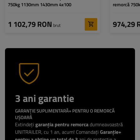
750kg 1130mm 1430mm 4x100
remorcă 750
1 102,79 RON
974,29 
brut
3 ani garantie
GARANȚIE SUPLIMENTARĂ+ PENTRU O REMORCĂ
UȘOARĂ
Extindeți
garanția pentru remorca
dumneavoastră
UNITRAILER, cu 1 an, acum! Comandați
Garanție+
pentru a obține un total de 3
ani de protecție a