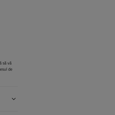
ră să vă
cesul de