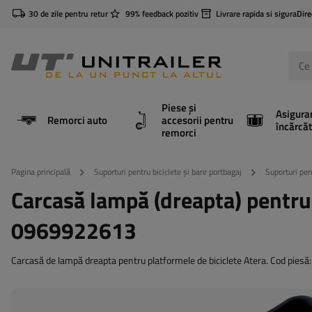
30 de zile pentru retur
99% feedback pozitiv
Livrare rapida si sigura
Dire
Piese și
Asigura
Remorci auto
accesorii pentru
încărcăt
remorci
Pagina principală
Suporturi pentru biciclete și bare portbagaj
Suporturi pen
Carcasă lampă (dreapta) pentru
0969922613
Carcasă de lampă dreapta pentru platformele de biciclete Atera. Cod pie