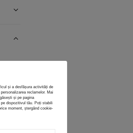
icul și a desfășura activități de
ru personalizarea reclamelor. Mai
 găsești și pe pagina
 dispozitivul tău. Poți stabili
n orice moment, ștergând cookie-