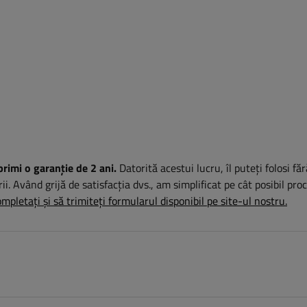
primi o garanție de 2 ani.
Datorită acestui lucru, îl puteți folosi fă
rii. Având grijă de satisfacția dvs., am simplificat pe cât posibil pro
mpletați și să trimiteți formularul disponibil pe site-ul nostru.