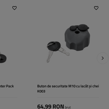
Următ
nter Pack
Buton de securitate M10 cu lacăt și chei
K003
64,99 RON
brut