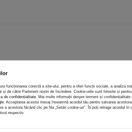
lor
Opinia ta:
5/5
a funcționarea corectă a site-ului, pentru a oferi funcții sociale, a analiza traf
t și de către Partenerii noștri de încredere. Cookie-urile sunt folosite și pent
ca de confidențialitate
. Mai multe informații despre termeni și confidențialitate
gle
. Acceptarea acestui mesaj înseamnă acordul tău pentru salvarea acestora pe
e a acestora făcând clic pe fila „Setări cookie-uri". Îți poți retrage acordul î
tivul respectiv.