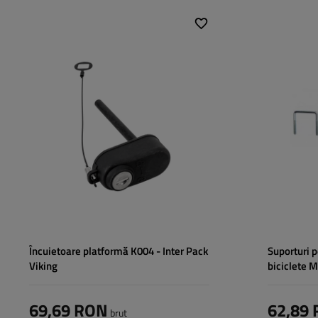
Încuietoare platformă K004 - Inter Pack
Suporturi 
Viking
biciclete 
69,69 RON
62,89
brut