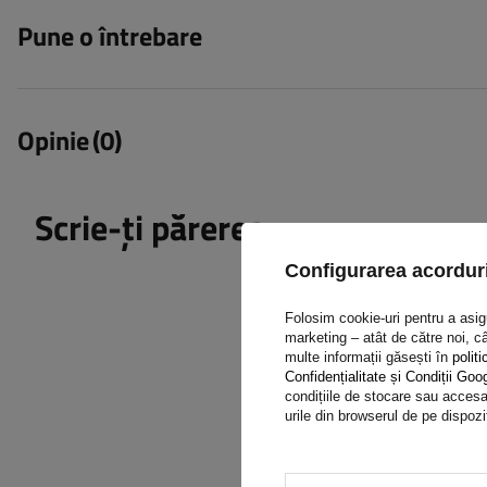
Pune o întrebare
Opinie
(0)
Scrie-ți părerea
Configurarea acorduri
Folosim cookie-uri pentru a asigur
marketing – atât de către noi, câ
multe informații găsești în
politi
Confidențialitate și Condiții Goo
Conținutul părerii tale
condițiile de stocare sau accesar
urile din browserul de pe dispozi