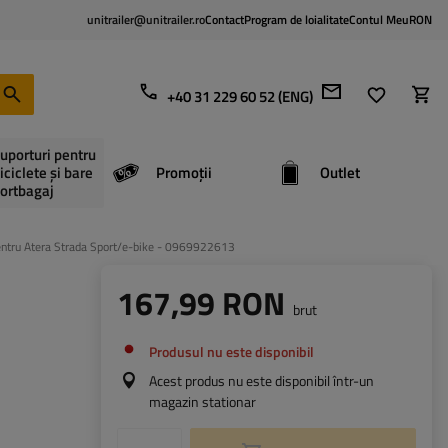
unitrailer@unitrailer.ro
Contact
Program de loialitate
Contul Meu
RON
+40 31 229 60 52 (ENG)
uporturi pentru
iciclete și bare
Promoții
Outlet
ortbagaj
entru Atera Strada Sport/e-bike - 0969922613
167,99 RON
brut
Produsul nu este disponibil
Acest produs nu este disponibil într-un
magazin stationar