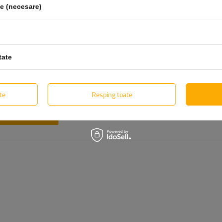
le (necesare)
tate
te
Resping toate
Trimite opinia