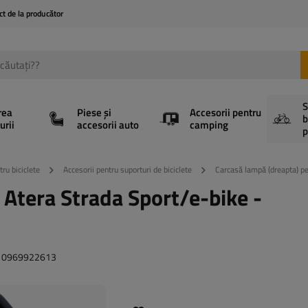
ct de la producător
S
rea
Piese și
Accesorii pentru
b
urii
accesorii auto
camping
p
tru biciclete
Accesorii pentru suporturi de biciclete
Carcasă lampă (dreapta) p
 Atera Strada Sport/e-bike -
să: 0969922613