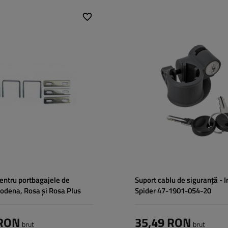
pentru portbagajele de
Suport cablu de siguranță - I
Modena, Rosa și Rosa Plus
Spider 47-1901-054-20
 RON
35,49 RON
brut
brut