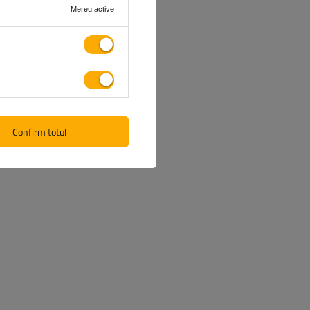
Mereu active
Confirm totul