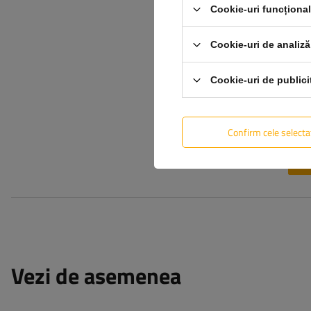
Cookie-uri funcționa
Adăugă fotografia
produsului:
Cookie-uri de analiză
Cookie-uri de publici
Numele tău
Email-ul tău
Confirm cele selecta
Vezi de asemenea