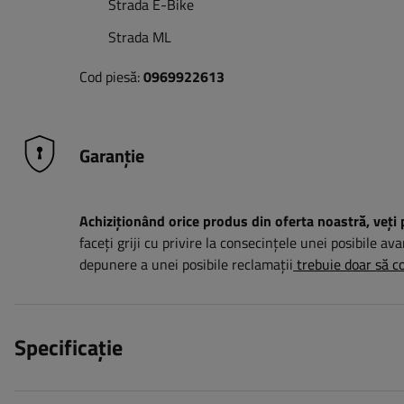
Strada E-Bike
Strada ML
Cod piesă:
0969922613
Garanție
Achiziționând orice produs din oferta noastră, veți 
faceți griji cu privire la consecințele unei posibile ava
depunere a unei posibile reclamații
trebuie doar să co
Specificație