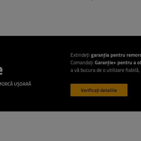
Extindeți
garanția pentru remor
e
Comandați
Garanție+ pentru a ob
a vă bucura de o utilizare fiabilă,
EMORCĂ UȘOARĂ
Verificați detaliile