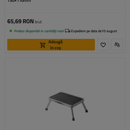
150×110mm
65,69 RON
brut
Produs disponibil in cantități mari
Expediem pe data de
10 august
Adaugă
în coș
Sarcina maxima:
150 kg