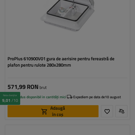
ProPlus 610900V01 gura de aerisire pentru fereastră de
plafon pentru rulote 280x280mm
571,99 RON
brut
Nota clienților
Produs disponibil in cantități mici
Expediem pe data de
10 august
9,01
/10
Adaugă
în coș