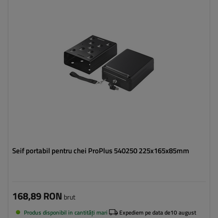
Seif portabil pentru chei ProPlus 540250 225x165x85mm
168,89 RON
brut
Produs disponibil in cantități mari
Expediem pe data de
10 august