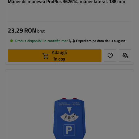
Mâner de manevră ProPlus 362614, mâner lateral, 188 mm
23,29 RON
brut
Produs disponibil in cantități mari
Expediem pe data de
10 august
Adaugă
în coș