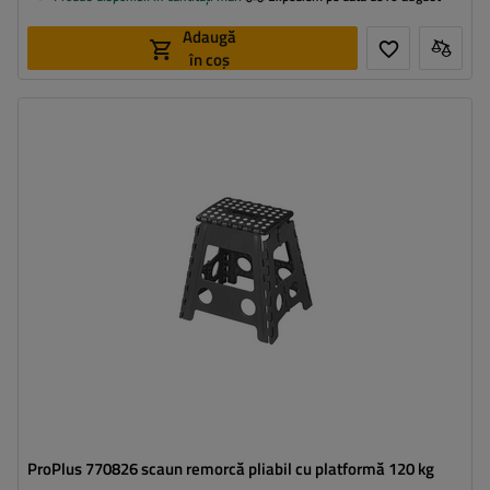
Adaugă
în coș
Sarcina maxima:
120 kg
Înălțime:
39,5 cm
ProPlus 770826 scaun remorcă pliabil cu platformă 120 kg