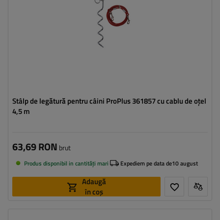
Stâlp de legătură pentru câini ProPlus 361857 cu cablu de oțel
4,5 m
63,69 RON
brut
Produs disponibil in cantități mari
Expediem pe data de
10 august
Adaugă
în coș