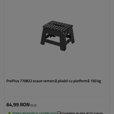
Sarcina maxima:
150 kg
Înălțime:
22 cm
ProPlus 770822 scaun remorcă pliabil cu platformă 150 kg
64,99 RON
brut
Produs disponibil in cantități mari
Expediem pe data de
10 august