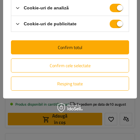
Cookie-uri de analiză
Cookie-uri de publicitate
Confirm totul
Seif cu cheie și lacăt cu combinație ProPlus 540254, dulap cu
cod pentru exterior
Confirm cele selectate
105,20 RON
Resping toate
brut
Cel mai mic preț al produsului în cele 30 de zile înainte de reducere:
116,89 RON
-10%
Produs disponibil in cantități mari
Expediem pe data de
10 august
Adaugă
în coș