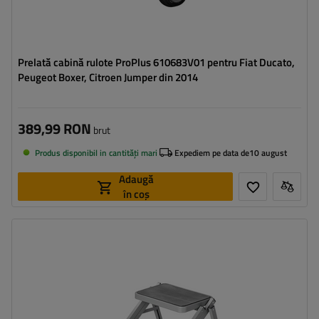
Prelată cabină rulote ProPlus 610683V01 pentru Fiat Ducato,
Peugeot Boxer, Citroen Jumper din 2014
389,99 RON
brut
Produs disponibil in cantități mari
Expediem pe data de
10 august
Adaugă
în coș
Capacitate maximă de încărcare:
150 kg