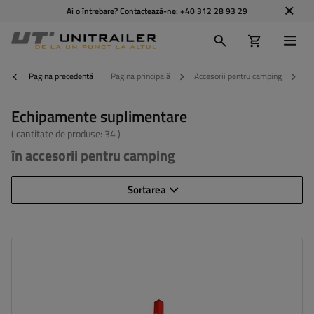
Ai o întrebare? Contactează-ne:
+40 312 28 93 29
Pagina precedentă
Pagina principală
Accesorii pentru camping
Ec
Echipamente suplimentare
( cantitate de produse:
34
)
în accesorii pentru camping
Sortarea
Înălțime:
420 mm
Grosime:
40 mm
Sarcina maxima:
100 kg