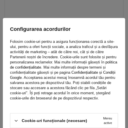
Capac roată ProPlus 610314 77x60cm
Configurarea acordurilor
Folosim cookie-uri pentru a asigura funcționarea corectă a site-
63,69 RON
brut
ului, pentru a oferi funcții sociale, a analiza traficul și a desfășura
activități de marketing – atât de către noi, cât și de către
Produs disponibil in cantități mari
Expediem pe data de
10 august
Partenerii noștri de încredere. Cookie-urile sunt folosite și pentru
personalizarea reclamelor. Mai multe informații găsești în
politica
Adaugă
de confidențialitate
. Mai multe informații despre termeni și
în coș
confidențialitate găsești și pe pagina
Confidențialitate și Condiții
Google
. Acceptarea acestui mesaj înseamnă acordul tău pentru
salvarea acestora pe dispozitivul tău. Poți stabili condițiile de
SUPER OFERTĂ
stocare sau accesare a acestora făcând clic pe fila „Setări
cookie-uri". Îți poți retrage acordul în orice moment, ștergând
cookie-urile din browserul de pe dispozitivul respectiv.
Mereu
Cookie-uri funcționale (necesare)
active