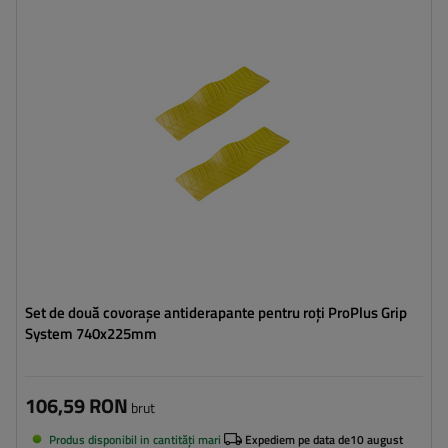
Lungime:
740 mm
Grosime:
225 mm
Set de două covorașe antiderapante pentru roți ProPlus Grip
System 740x225mm
106,59 RON
brut
Produs disponibil in cantități mari
Expediem pe data de
10 august