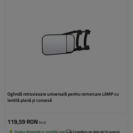
Oglindă retrovizoare universală pentru remorcare LAMP cu
lentilă plană și convexă
119,59 RON
brut
Produs disponibil in cantități mari
Expediem pe data de
10 august