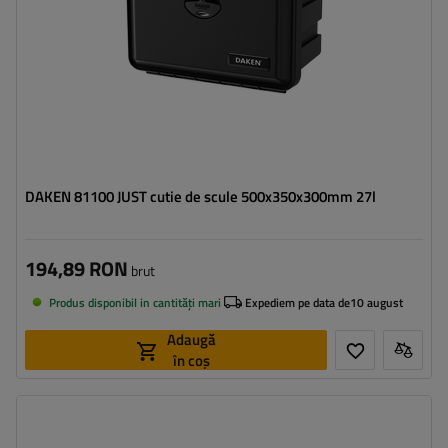
DAKEN 81100 JUST cutie de scule 500x350x300mm 27l
194,89 RON
brut
Produs disponibil in cantități mari
Expediem pe data de
10 august
Adaugă
în coș
Capacitate cutie:
27 l