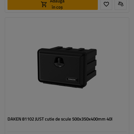
Adaugă
în coș
Capacitate cutie:
40 l
Lungimea cutiei:
500 mm
Înălțimea cutiei:
350 mm
Adâncimea cutiei:
400 mm
Încărcare optimă a cutiei:
40 kg
DAKEN 81102 JUST cutie de scule 500x350x400mm 40l