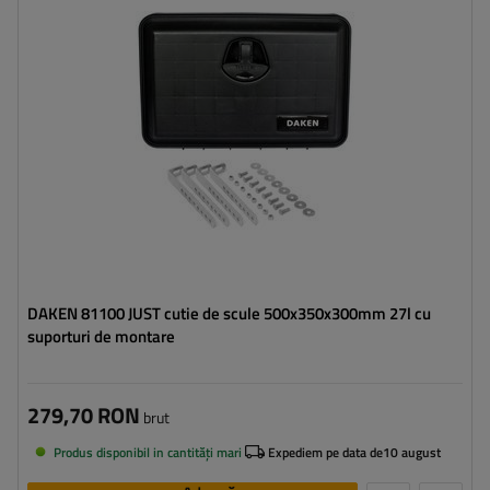
Lungimea cutiei:
500 mm
Înălțimea cutiei:
350 mm
Adâncimea cutiei:
300 mm
Încărcare optimă a cutiei:
40 kg
DAKEN 81100 JUST cutie de scule 500x350x300mm 27l cu
suporturi de montare
279,70 RON
brut
Produs disponibil in cantități mari
Expediem pe data de
10 august