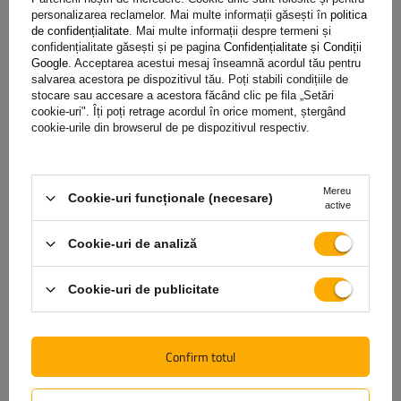
personalizarea reclamelor. Mai multe informații găsești în
politica
de confidențialitate
. Mai multe informații despre termeni și
DAKEN cutie de scule 8Z3110 Z31 500x350x400mm 63l
confidențialitate găsești și pe pagina
Confidențialitate și Condiții
Google
. Acceptarea acestui mesaj înseamnă acordul tău pentru
salvarea acestora pe dispozitivul tău. Poți stabili condițiile de
805,49 RON
stocare sau accesare a acestora făcând clic pe fila „Setări
brut
cookie-uri". Îți poți retrage acordul în orice moment, ștergând
cookie-urile din browserul de pe dispozitivul respectiv.
Produs disponibil in cantități mari
Expediem pe data de
10 august
Adaugă
în coș
Mereu
Cookie-uri funcționale (necesare)
active
SUPER OFERTĂ
Capacitate cutie:
63 l
Cookie-uri de analiză
Lungimea cutiei:
500 mm
Înălțimea cutiei:
350 mm
Cookie-uri de publicitate
Adâncimea cutiei:
400 mm
OUTLET
Confirm totul