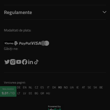
Regulamente
Modalitati de plata:
Găsiți-ne:
Versiunea paginii:
PL
FR
DE
EN
NL
CZ
ES
IT
DK
RO
NO
UA
IE
AT
SE
SK
BE
Nota clienților
9,01
/10
CH
PT
LT
LV
EE
BG
GR
HU