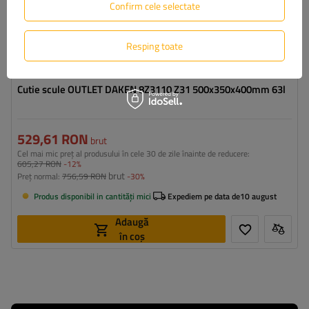
Confirm cele selectate
Resping toate
Cutie scule OUTLET DAKEN 8Z3110 Z31 500x350x400mm 63l
529,61 RON
brut
Cel mai mic preț al produsului în cele 30 de zile înainte de reducere:
605,27 RON
-12%
brut
Preț normal:
756,59 RON
-30%
Produs disponibil in cantități mici
Expediem pe data de
10 august
Adaugă
în coș