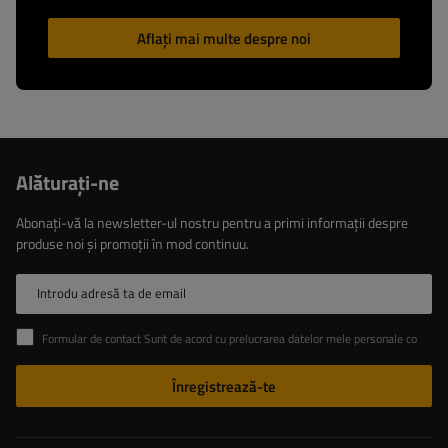
Aflați mai multe despre noi
Alăturaţi-ne
Abonați-vă la newsletter-ul nostru pentru a primi informații despre
produse noi și promoții în mod continuu.
Introdu adresă ta de email
Formular de contact Sunt de acord cu prelucrarea datelor mele personale conținute în formularul de contact în conformitate cu Regulamentul Parlamentului European și al Consiliului (UE)
Înregistrează-te