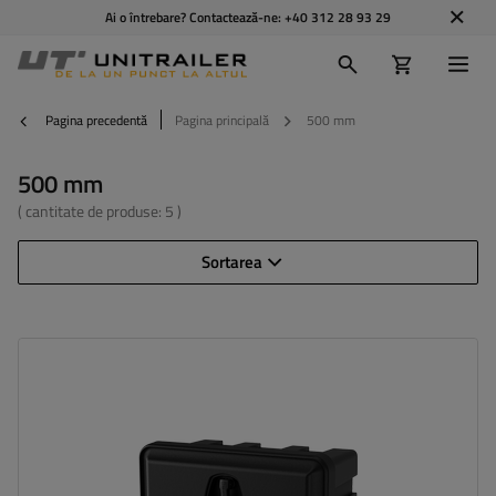
Ai o întrebare? Contactează-ne:
+40 312 28 93 29
Pagina precedentă
Pagina principală
500 mm
500 mm
( cantitate de produse:
5
)
Sortarea
Capacitate cutie:
27 l
Lungimea cutiei:
500 mm
Înălțimea cutiei:
350 mm
Adâncimea cutiei:
300 mm
Încărcare optimă a cutiei:
40 kg