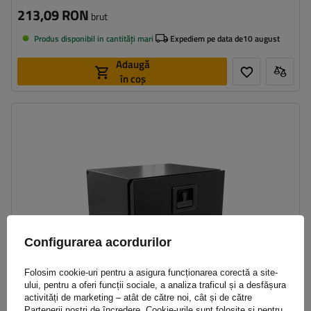
213,09 RON
brut
Produs disponibil in cantități mari
Expediem pe data de
10 august
Adaugă
în coș
Capacitate cutie:
63 l
Lungimea cutiei:
500 mm
Înălțimea cutiei:
350 mm
Adâncimea cutiei:
400 mm
Configurarea acordurilor
Folosim cookie-uri pentru a asigura funcționarea corectă a site-
ului, pentru a oferi funcții sociale, a analiza traficul și a desfășura
activități de marketing – atât de către noi, cât și de către
Partenerii noștri de încredere. Cookie-urile sunt folosite și pentru