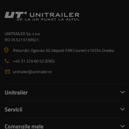
UNITRAILER Sp. z o.o.
RO: PL5213739921
Returnări: Ogorului 3G (depozit FAN Courier) 410554 Oradea
+40 31 229 60 52 (ENG)
unitrailer@unitrailer.ro
Unitrailer
Servicii
Comenzile mele