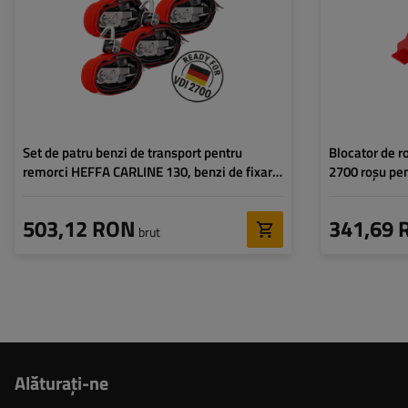
Forța de tensiune standard
330 daN
Omologare:
(STF):
Set de patru benzi de transport pentru
Blocator de 
remorci HEFFA CARLINE 130, benzi de fixare
2700 roșu pen
a roților 2,8 m/35 mm/3 t VDI 2700
universal
503,12 RON
341,69 
brut
Alăturaţi-ne