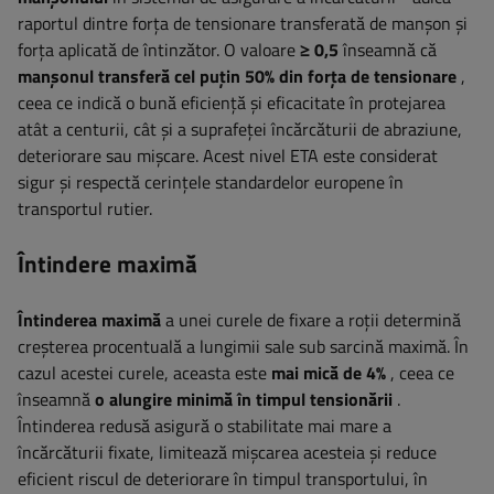
raportul dintre forța de tensionare transferată de manșon și
forța aplicată de întinzător. O valoare
≥ 0,5
înseamnă că
manșonul transferă cel puțin 50% din forța de tensionare
,
ceea ce indică o bună eficiență și eficacitate în protejarea
atât a centurii, cât și a suprafeței încărcăturii de abraziune,
deteriorare sau mișcare. Acest nivel ETA este considerat
sigur și respectă cerințele standardelor europene în
transportul rutier.
Întindere maximă
Întinderea maximă
a unei curele de fixare a roții determină
creșterea procentuală a lungimii sale sub sarcină maximă. În
cazul acestei curele, aceasta este
mai mică de 4%
, ceea ce
înseamnă
o alungire minimă în timpul tensionării
.
Întinderea redusă asigură o stabilitate mai mare a
încărcăturii fixate, limitează mișcarea acesteia și reduce
eficient riscul de deteriorare în timpul transportului, în