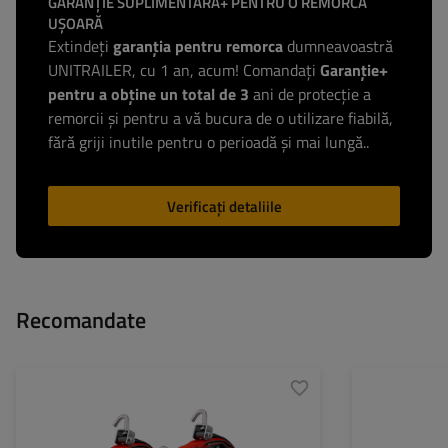
GARANȚIE SUPLIMENTARĂ+ PENTRU O REMORCĂ
UȘOARĂ
Extindeți
garanția pentru remorca
dumneavoastră
UNITRAILER, cu 1 an, acum! Comandați
Garanție+
pentru a obține un total de 3
ani de protecție a
remorcii și pentru a vă bucura de o utilizare fiabilă,
fără griji inutile pentru o perioadă și mai lungă..
Verificați detaliile
Recomandate
Lungimea chingii:
2,8 m
Lungime:
Lățimea chingii:
35 mm
Grosime:
Rezistența chingii (LC):
3 t (3000 daN)
Înălțime: