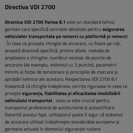
Directiva VDI 2700
Directiva VDI 2700 Partea 8.1
este un standard tehnic
german care specifică cerințele detaliate pentru
asigurarea
vehiculelor transportate pe remorci cu platformă și remorci
. În ceea ce privește chingile de ancorare, cu fixare pe roți,
această directivă specifică, printre altele, metoda de
amplasare a chingilor, numărul necesar de puncte de
ancorare (de exemplu, sistemul cu 3 puncte), parametrii
minimi ai forței de tensionare și principiile de marcare și
aprobări tehnice ale acestora. Respectarea VDI 2700 8.1
înseamnă că chingile îndeplinesc cerințe riguroase în ceea ce
privește
siguranța, fiabilitatea și eficacitatea imobilizării
vehiculului transportat
, ceea ce este crucial pentru
transportul profesional de autoturisme și autoutilitare.
Datorită acestui fapt, utilizatorul poate fi sigur că sistemul
de ancorare utilizat îndeplinește standardele europene și
germane actuale în domeniul siguranței rutiere.