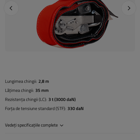
Fotografia anterioară
Următo
Lungimea chingii
2,8 m
Lățimea chingii
35 mm
Rezistența chingii (LC)
3 t (3000 daN)
Forța de tensiune standard (STF)
330 daN
Vedeți specificațiile complete