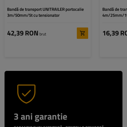
Bandă de transport UNITRAILER portocalie
Bandă de tra
3m/50mm/5t cu tensionator
4m/25mm/1t 
42,39 RON
16,39 R
brut
3 ani garantie