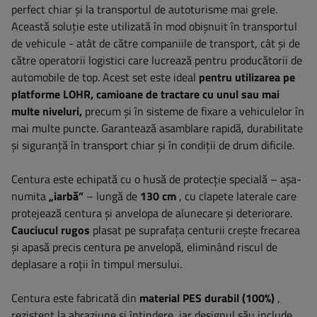
perfect chiar și la transportul de autoturisme mai grele.
Această soluție este utilizată în mod obișnuit în transportul
de vehicule - atât de către companiile de transport, cât și de
către operatorii logistici care lucrează pentru producătorii de
automobile de top. Acest set este ideal
pentru utilizarea pe
platforme LOHR, camioane de tractare cu unul sau mai
multe niveluri,
precum și în sisteme de fixare a vehiculelor în
mai multe puncte. Garantează asamblare rapidă, durabilitate
și siguranță în transport chiar și în condiții de drum dificile.
Centura este echipată cu o husă de protecție specială – așa-
numita
„iarbă”
– lungă de
130 cm
, cu clapete laterale care
protejează centura și anvelopa de alunecare și deteriorare.
Cauciucul rugos
plasat pe suprafața centurii crește frecarea
și apasă precis centura pe anvelopă, eliminând riscul de
deplasare a roții în timpul mersului.
Centura este fabricată din
material PES durabil (100%)
,
rezistent la abraziune și întindere, iar designul său include