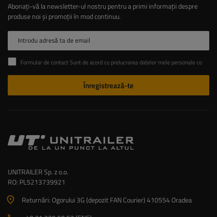
Abonați-vă la newsletter-ul nostru pentru a primi informații despre
produse noi și promoții în mod continuu.
Introdu adresă ta de email
Formular de contact Sunt de acord cu prelucrarea datelor mele personale conținute în formularul de contact în conformitate cu Regulamentul Parlamentului European și al Consiliului (UE)
Înregistrează-te
UNITRAILER Sp. z o.o.
RO: PL5213739921
Returnări: Ogorului 3G (depozit FAN Courier) 410554 Oradea