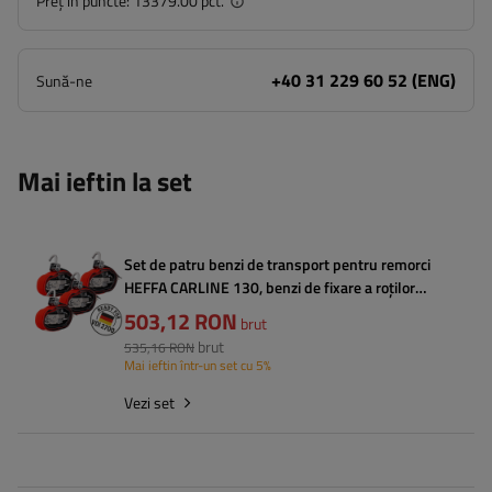
Preț in puncte:
13379.00 pct.
+40 31 229 60 52 (ENG)
Sună-ne
Mai ieftin la set
Set de patru benzi de transport pentru remorci
HEFFA CARLINE 130, benzi de fixare a roților
2,8 m/35 mm/3 t VDI 2700
503,12 RON
brut
brut
535,16 RON
Mai ieftin într-un set cu 5%
Vezi set