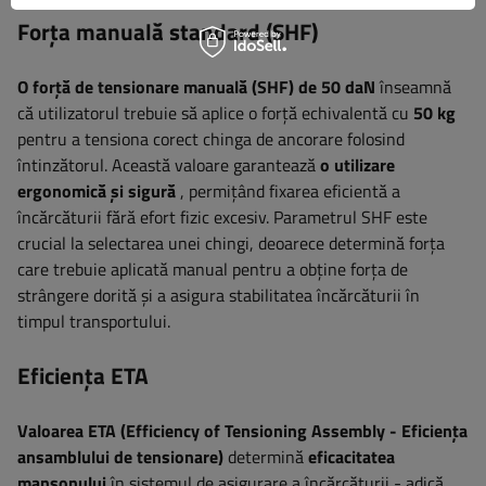
Forța manuală standard (SHF)
O forță de tensionare manuală (SHF) de 50 daN
înseamnă
că utilizatorul trebuie să aplice o forță echivalentă cu
50 kg
pentru a tensiona corect chinga de ancorare folosind
întinzătorul. Această valoare garantează
o utilizare
ergonomică și sigură
, permițând fixarea eficientă a
încărcăturii fără efort fizic excesiv. Parametrul SHF este
crucial la selectarea unei chingi, deoarece determină forța
care trebuie aplicată manual pentru a obține forța de
strângere dorită și a asigura stabilitatea încărcăturii în
timpul transportului.
Eficiența ETA
Valoarea ETA (Efficiency of Tensioning Assembly - Eficiența
ansamblului de tensionare)
determină
eficacitatea
manșonului
în sistemul de asigurare a încărcăturii - adică