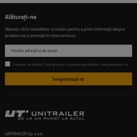
Alăturaţi-ne
Abonați-vă la newsletter-ul nostru pentru a primi informații despre
produse noi și promoții în mod continuu.
Introdu adresă ta de email
Formular de contact Sunt de acord cu prelucrarea datelor mele personale conținute în formularul de contact în conformitate cu Regulamentul Parlamentului European și al Consiliului (UE)
Înregistrează-te
UNITRAILER Sp. z o.o.