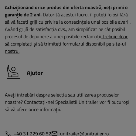
Achiziționând orice produs din oferta noastră, veți primi o
garanție de 2 ani.
Datorită acestui lucru, îl puteți folosi fără
să vă faceți griji cu privire la consecințele unei posibile avarii.
Având grijă de satisfacția dvs., am simplificat pe cât posibil
procesul de depunere a unei posibile reclamații
trebuie doar
să completați și să trimiteți formularul disponibil pe site-ul
nostru.
Ajutor
Aveți întrebări despre selecția sau utilizarea produselor
noastre? Contactaţi-ne! Specialiștii Unitrailer vor fi bucuroși
să vă ofere orice informații.
+40 31 229 60 52
unitrailer@unitrailer.ro