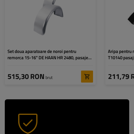
Lățimea aripii:
240 mm
Lățimea aripii:
Înălțimea aripii:
415 mm
Înălțimea aripii:
Orificii de montare:
da
Orificii de montar
Set doua aparatoare de noroi pentru
Aripa pentru
remorca 15-16" DE HAAN HR 2480, pasaje
T10140 pasa
roata 800/240mm
515,30 RON
211,79 
brut