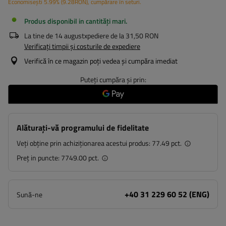
Economisești
5.99%
(
9.28
RON
), cumpărare în seturi.
Produs disponibil in cantități mari
La tine de
14 august
xpediere de la
31,50 RON
Verificați timpii și costurile de expediere
Verifică în ce magazin poți vedea și cumpăra imediat
Puteți cumpăra și prin:
Alăturați-vă programului de fidelitate
Veți obține prin achiziționarea acestui produs:
77.49 pct.
Preț in puncte:
7749.00 pct.
+40 31 229 60 52 (ENG)
Sună-ne