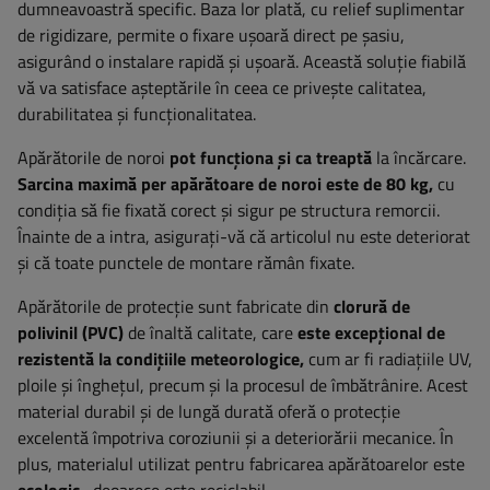
dumneavoastră specific. Baza lor plată, cu relief suplimentar
de rigidizare, permite o fixare ușoară direct pe șasiu,
asigurând o instalare rapidă și ușoară. Această soluție fiabilă
vă va satisface așteptările în ceea ce privește calitatea,
durabilitatea și funcționalitatea.
Apărătorile de noroi
pot funcționa și ca treaptă
la încărcare.
Sarcina maximă per apărătoare de noroi este de 80 kg,
cu
condiția să fie fixată corect și sigur pe structura remorcii.
Înainte de a intra, asigurați-vă că articolul nu este deteriorat
și că toate punctele de montare rămân fixate.
Apărătorile de protecție sunt fabricate din
clorură de
polivinil (PVC)
de înaltă calitate, care
este excepțional de
rezistentă la condițiile meteorologice,
cum ar fi radiațiile UV,
ploile și înghețul, precum și la procesul de îmbătrânire. Acest
material durabil și de lungă durată oferă o protecție
excelentă împotriva coroziunii și a deteriorării mecanice. În
plus, materialul utilizat pentru fabricarea apărătoarelor este