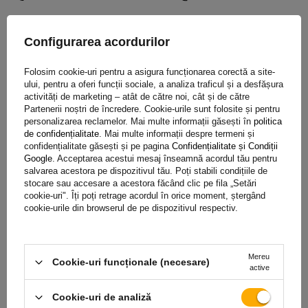
Configurarea acordurilor
Specificație
Folosim cookie-uri pentru a asigura funcționarea corectă a site-
ului, pentru a oferi funcții sociale, a analiza traficul și a desfășura
activități de marketing – atât de către noi, cât și de către
Livrare
Partenerii noștri de încredere. Cookie-urile sunt folosite și pentru
personalizarea reclamelor. Mai multe informații găsești în
politica
de confidențialitate
. Mai multe informații despre termeni și
Pune o întrebare
confidențialitate găsești și pe pagina
Confidențialitate și Condiții
Google
. Acceptarea acestui mesaj înseamnă acordul tău pentru
salvarea acestora pe dispozitivul tău. Poți stabili condițiile de
stocare sau accesare a acestora făcând clic pe fila „Setări
(1)
Descărcare
cookie-uri". Îți poți retrage acordul în orice moment, ștergând
cookie-urile din browserul de pe dispozitivul respectiv.
(5)
Opinie
Mereu
Cookie-uri funcționale (necesare)
active
5/5
Cookie-uri de analiză