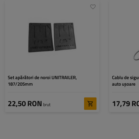
Mărime:
13-14"
Lungime:
Înălțime:
205 mm
Grosime:
187 mm
Set apărători de noroi UNITRAILER,
Cablu de sigu
187/205mm
auto ușoare
22,50 RON
17,79 R
brut