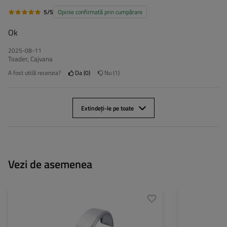
5/5
Opinie confirmată prin cumpărare
Ok
2025-08-11
Toader, Cajvana
A fost utilă recenzia?
Da
0
Nu
1
Extindeți-le pe toate
Vezi de asemenea
Diametrul roții:
15-16"
Diametrul roții:
Lungimea aripii:
800 mm
Lungimea aripii: