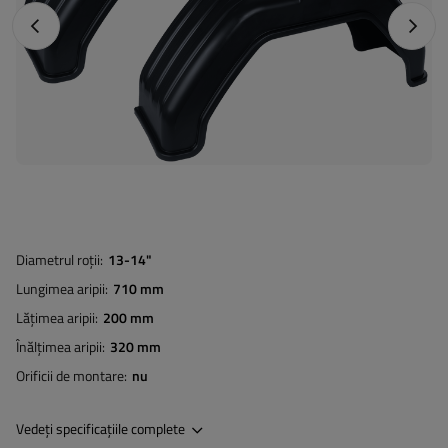
Fotografia anterioară
Următo
Diametrul roții
13-14"
Lungimea aripii
710 mm
Lățimea aripii
200 mm
Înălțimea aripii
320 mm
Orificii de montare
nu
Vedeți specificațiile complete