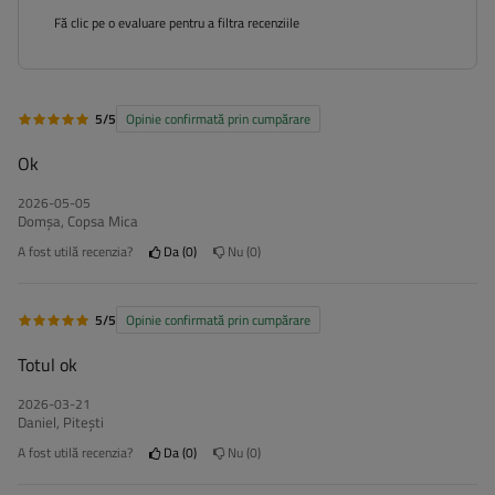
Fă clic pe o evaluare pentru a filtra recenziile
5/5
Opinie confirmată prin cumpărare
Ok
2026-05-05
Domșa, Copsa Mica
A fost utilă recenzia?
Da
0
Nu
0
5/5
Opinie confirmată prin cumpărare
Totul ok
2026-03-21
Daniel, Piteşti
A fost utilă recenzia?
Da
0
Nu
0