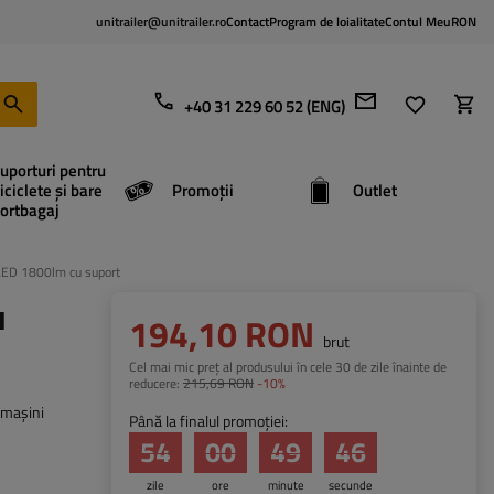
unitrailer@unitrailer.ro
Contact
Program de loialitate
Contul Meu
RON
+40 31 229 60 52 (ENG)
uporturi pentru
iciclete și bare
Promoții
Outlet
ortbagaj
LED 1800lm cu suport
u
194,10 RON
brut
Cel mai mic preț al produsului în cele 30 de zile înainte de
reducere:
215,69 RON
-10%
 mașini
Până la finalul promoției:
54
00
49
45
zile
ore
minute
secunde