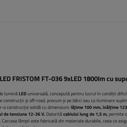
cu LED FRISTOM FT-036 9xLED 1800lm cu sup
 de lumină
LED
universală, concepută pentru lucrul în condiții difici
de construcții și off-road, precum și pe bărci sau ca iluminare supl
r-o construcție solidă cu dimensiuni:
lățime 100 mm, înălțime 12
ul de tensiune 12-36 V.
Datorită
cablului lung de 1,5 m,
permite o
e. Carcasa lămpii este fabricată din materiale durabile, ceea ce asig