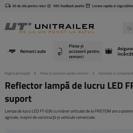
30 de zile pentru retur
99% feedback pozitiv
Livrare rapida si sigura
Dire
Piese și
Asigura
Remorci auto
accesorii pentru
încărcăt
remorci
Pagina principală
Piese și accesorii pentru remorci
Iluminare și component
Reflector lampă de lucru LED
suport
Lampa de lucru LED FT-036 cu mâner articulat de la FRISTOM are o putere 
agricole, mașini de construcții și vehicule comerciale.