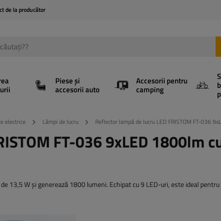
ct de la producător
S
rea
Piese și
Accesorii pentru
b
urii
accesorii auto
camping
p
e electrice
Lămpi de lucru
Reflector lampă de lucru LED FRISTOM FT-036 9x
 FRISTOM FT-036 9xLED 1800lm c
de 13,5 W și generează 1800 lumeni. Echipat cu 9 LED-uri, este ideal pentru