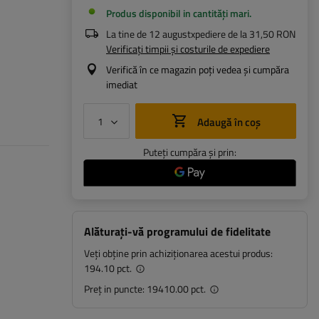
Produs disponibil in cantități mari
La tine de
12 august
xpediere de la
31,50 RON
Verificați timpii și costurile de expediere
Verifică în ce magazin poți vedea și cumpăra
imediat
Adaugă în coș
Puteți cumpăra și prin:
Alăturați-vă programului de fidelitate
Veți obține prin achiziționarea acestui produs:
194.10 pct.
Preț in puncte:
19410.00 pct.