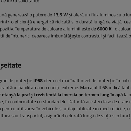
 de lucru solicitante.
eună generează o putere de
13,5 W
și oferă un flux luminos cu o l
rintr-o eficiență energetică ridicată și o durată lungă de viață, cee
ispozitiv. Temperatura de culoare a luminii este de
6000 K
, o culoar
diții de întuneric, deoarece îmbunătățește contrastul și facilitează
nșeitate
grad de protecție
IP68
oferă cel mai înalt nivel de protecție împotr
garantând fiabilitatea în condiții extreme. Marcajul IP68 indică fapt
etanșă la praf și rezistentă la imersia pe termen lung în apă
la 
e, în conformitate cu standardele. Datorită acestei clase de etanșe
 pentru utilizarea în vehicule și utilaje utilizate în medii dificile, c
ultura sau transportul, asigurând o durată lungă de viață și o func