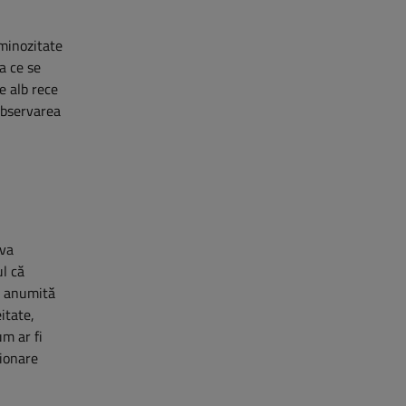
uminozitate
a ce se
e alb rece
 observarea
iva
ul că
o anumită
itate,
um ar fi
ționare