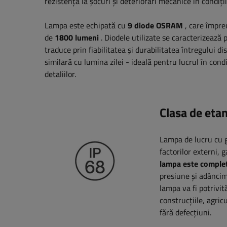
rezistență la șocuri și deteriorări mecanice în condiții
Lampa este echipată cu
9 diode OSRAM
, care împr
de
1800 lumeni
. Diodele utilizate se caracterizează p
traduce prin fiabilitatea și durabilitatea întregului d
similară cu lumina zilei - ideală pentru lucrul în con
detaliilor.
Clasa de eta
Lampa de lucru cu 
factorilor externi, 
lampa este complet 
presiune și adâncim
lampa va fi potrivită
construcțiile, agric
fără defecțiuni.