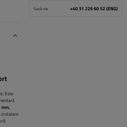
+40 31 229 60 52 (ENG)
Sună-ne
ort
le. Este
imentară
3 mm,
 instalare
ură