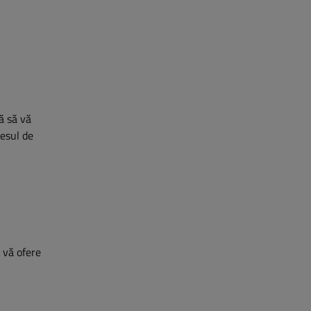
ră să vă
cesul de
ă vă ofere