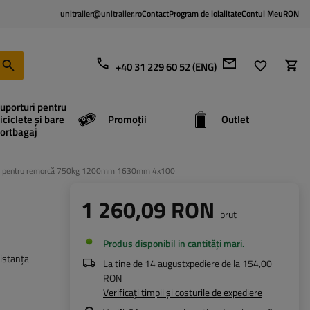
unitrailer@unitrailer.ro
Contact
Program de loialitate
Contul Meu
RON
+40 31 229 60 52 (ENG)
uporturi pentru
iciclete și bare
Promoții
Outlet
ortbagaj
tă pentru remorcă 750kg 1200mm 1630mm 4x100
1 260,09 RON
brut
Produs disponibil in cantități mari
istanța
La tine de
14 august
xpediere de la
154,00
RON
Verificați timpii și costurile de expediere