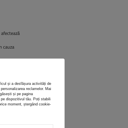
 afectează
in cauza
icul și a desfășura activități de
ru personalizarea reclamelor. Mai
 găsești și pe pagina
 dispozitivul tău. Poți stabili
n orice moment, ștergând cookie-