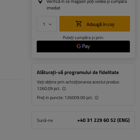
Verifică în ce magazin poți vedea și cumpăra
imediat
Adaugă în coș
Puteți cumpăra și prin:
Alăturați-vă programului de fidelitate
Veți obține prin achiziționarea acestui produs:
1260.09 pct.
Preț in puncte:
126009.00 pct.
+40 31 229 60 52 (ENG)
Sună-ne