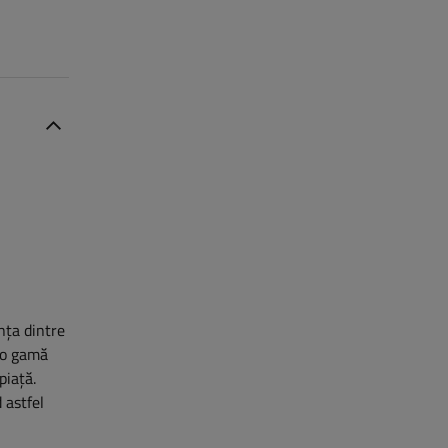
nța dintre
-o gamă
piață.
 astfel