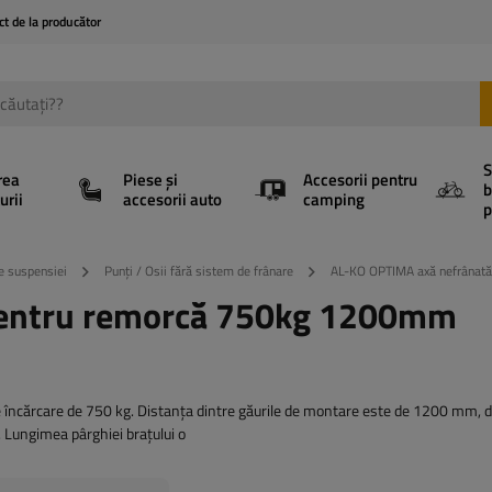
ct de la producător
S
rea
Piese și
Accesorii pentru
b
urii
accesorii auto
camping
p
e suspensiei
Punți / Osii fără sistem de frânare
AL-KO OPTIMA axă nefrâna
pentru remorcă 750kg 1200mm
încărcare de 750 kg. Distanța dintre găurile de montare este de 1200 mm, d
 Lungimea pârghiei brațului o