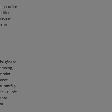
a șocurilor
siilor
ansport.
rcare
 își găsesc
camping,
ntelor.
sport,
iguranță și
 cu zi, cât
nente
ea