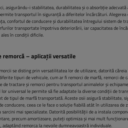
i, asigurându-i stabilitatea, durabilitatea și o absorbție adecvată 
rmite transportul în siguranță a diferitelor încărcături. Alegerea o
a, confortul de conducere și durabilitatea întregului sistem de tr
furilor transportate împotriva deteriorării, iar capacitatea de încă
les în condiții dificile.
 remorcă – aplicații versatile
orcii se disting prin versatilitatea lor de utilizare, datorită căreia
 diferite tipuri de vehicule, cum ar fi remorci de marfă, remorci de 
 de tractare și remorci pentru transportul animalelor și echipame
 lor universal le permite să fie adaptate la diverse condiții de tran
nt de tipul de marfă transportată. Aceste osii asigură stabilitate, s
e conducere, ceea ce le face o soluție fiabilă atât în ​​utilizarea de zi
u sarcini mai specializate. Datorită posibilității de a instala compo
tare, precum amortizoare, puteți optimiza și mai mult funcționar
, adaptând remorca la nevoile dumneavoastră individuale.