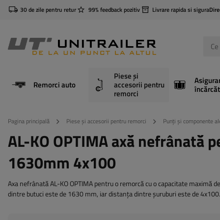
30 de zile pentru retur
99% feedback pozitiv
Livrare rapida si sigura
Dire
Piese și
Asigura
Remorci auto
accesorii pentru
încărcăt
remorci
Pagina principală
Piese și accesorii pentru remorci
Punți și componente al
AL-KO OPTIMA axă nefrânată 
1630mm 4x100
Axa nefrânată AL-KO OPTIMA pentru o remorcă cu o capacitate maximă de 
dintre butuci este de 1630 mm, iar distanța dintre șuruburi este de 4x100.