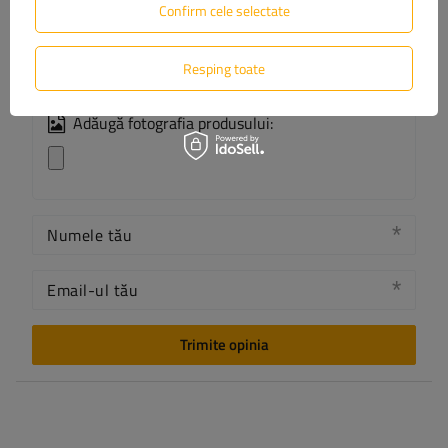
Confirm cele selectate
Resping toate
Adăugă fotografia produsului:
Numele tău
Email-ul tău
Trimite opinia