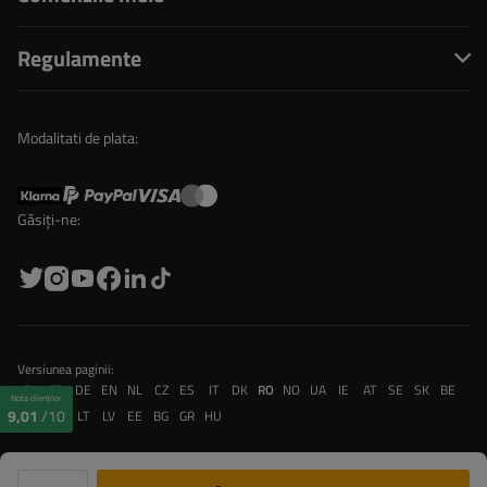
Regulamente
Modalitati de plata:
Găsiți-ne:
Versiunea paginii:
PL
FR
DE
EN
NL
CZ
ES
IT
DK
RO
NO
UA
IE
AT
SE
SK
BE
Nota clienților
9,01
/10
CH
PT
LT
LV
EE
BG
GR
HU