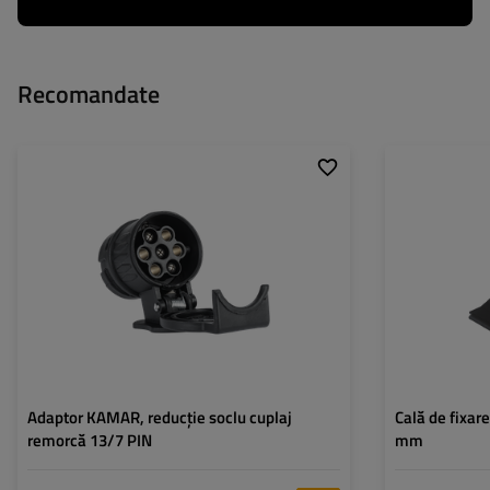
Recomandate
Adaptor KAMAR, reducție soclu cuplaj
Cală de fixar
remorcă 13/7 PIN
mm