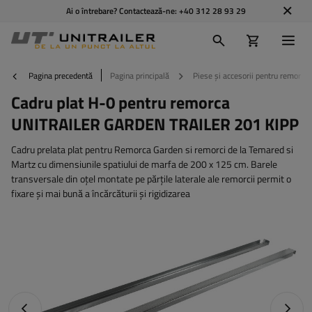
Ai o întrebare? Contactează-ne:
+40 312 28 93 29
Pagina precedentă
Pagina principală
Piese și accesorii pentru remorci
Cadru plat H-0 pentru remorca
UNITRAILER GARDEN TRAILER 201 KIPP
Cadru prelata plat pentru Remorca Garden si remorci de la Temared si
Martz cu dimensiunile spatiului de marfa de 200 x 125 cm. Barele
transversale din oțel montate pe părțile laterale ale remorcii permit o
fixare și mai bună a încărcăturii și rigidizarea
Fotografia anterioară
Următo