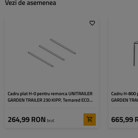
Vezi de asemenea
Cadru plat H-0 pentru remorca UNITRAILER
Cadru H-800 
GARDEN TRAILER 230 KIPP, Temared ECO
GARDEN TRAI
2312 KIPP, Martz BASIC 236
264,99 RON
665,99 
brut