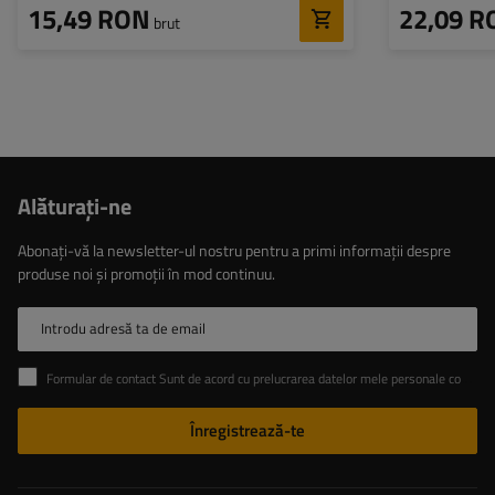
15,49 RON
22,09 R
brut
Alăturaţi-ne
Abonați-vă la newsletter-ul nostru pentru a primi informații despre
produse noi și promoții în mod continuu.
Introdu adresă ta de email
Formular de contact Sunt de acord cu prelucrarea datelor mele personale conținute în formularul de contact în conformitate cu Regulamentul Parlamentului European și al Consiliului (UE)
Înregistrează-te