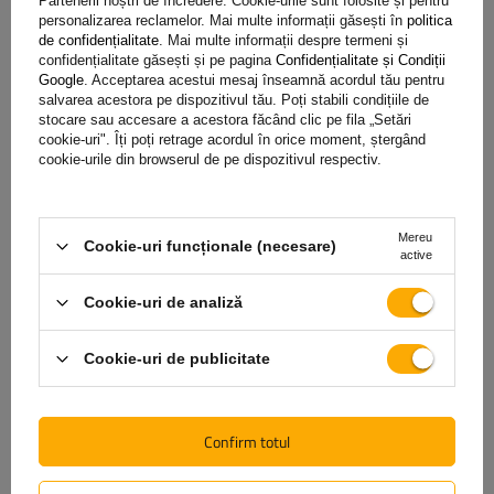
Partenerii noștri de încredere. Cookie-urile sunt folosite și pentru
personalizarea reclamelor. Mai multe informații găsești în
politica
de confidențialitate
. Mai multe informații despre termeni și
Specificație
confidențialitate găsești și pe pagina
Confidențialitate și Condiții
Google
. Acceptarea acestui mesaj înseamnă acordul tău pentru
salvarea acestora pe dispozitivul tău. Poți stabili condițiile de
Livrare
stocare sau accesare a acestora făcând clic pe fila „Setări
cookie-uri". Îți poți retrage acordul în orice moment, ștergând
cookie-urile din browserul de pe dispozitivul respectiv.
Pune o întrebare
Mereu
(0)
Opinie
Cookie-uri funcționale (necesare)
active
Cookie-uri de analiză
Scrie-ți părerea
Cookie-uri de publicitate
Opinia ta:
5/5
Confirm totul
Conținutul părerii tale