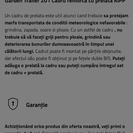
Garden Trailer 201 Cadru remorcă cu prelată KIPP
Un cadru de prelata este util atunci cand trebuie
sa protejam
marfa transportata de conditii meteorologice nefavorabile
:
grindina, zapada, soare si ploaie. Cu un astfel de cadru
, nu
trebuie să vă faceți griji pentru ploaie, grindină sau
deteriorarea bunurilor dumneavoastră în timpul unei
călătorii lungi.
Cadrul poate fi montat pe părțile obișnuite,
dar efectul său poate fi obținut și pe fețele duble BIS.
Puteți
adăuga o prelată la cadru sau puteți cumpăra întregul set
de cadru + prelată.
Garanție
Achiziționând orice produs din oferta noastră, veți primi o