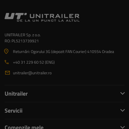
UNITRAILER Sp. z o.o.
RO: PL5213739921
Returnări: Ogorului 3G (depozit FAN Courier) 410554 Oradea
+40 31 229 60 52 (ENG)
unitrailer@unitrailer.ro
Unitrailer
Servicii
Comenzile mele