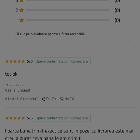
3
(0)
2
(0)
1
(0)
Fă clic pe o evaluare pentru a filtra recenziile
5/5
Opinie confirmată prin cumpărare
tot ok
2025-12-23
Vasile, Chiuesti
A fost utilă recenzia?
Da
0
Nu
0
5/5
Opinie confirmată prin cumpărare
Foarte bune.trimit exact ce sunt in poze .cu livrarea este mai
greu a durat ceva pana le am primit.