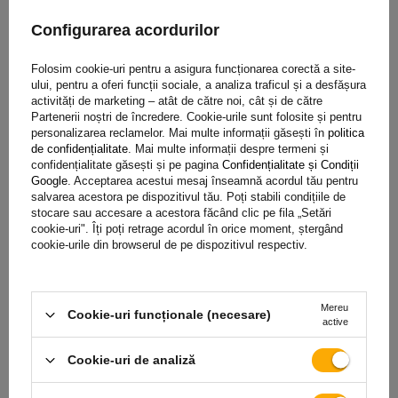
Forța standard de tensiune (STF)
Configurarea acordurilor
Forța de tensiune este de 360 ​​daN,
ceea ce înseamnă că
Folosim cookie-uri pentru a asigura funcționarea corectă a site-
banda apasă sarcina cu o forță echivalentă cu 360 kg
,
ului, pentru a oferi funcții sociale, a analiza traficul și a desfășura
împiedicând-o să se deplaseze în timpul transportului. Acesta
activități de marketing – atât de către noi, cât și de către
este un parametru cheie al unei benzi de transport,
Partenerii noștri de încredere. Cookie-urile sunt folosite și pentru
personalizarea reclamelor. Mai multe informații găsești în
politica
determinând forța de strângere care poate fi obținută cu
de confidențialitate
. Mai multe informații despre termeni și
tensiunea standard a benzii folosind un dispozitiv de
confidențialitate găsești și pe pagina
Confidențialitate și Condiții
tensionare (clichet). Acest parametru este deosebit de
Google
. Acceptarea acestui mesaj înseamnă acordul tău pentru
salvarea acestora pe dispozitivul tău. Poți stabili condițiile de
important atunci când se planifică asigurarea încărcăturii,
stocare sau accesare a acestora făcând clic pe fila „Setări
deoarece
oferă informații despre forța reală care
cookie-uri". Îți poți retrage acordul în orice moment, ștergând
imobilizează sarcina
atunci când se utilizează tensiunea
cookie-urile din browserul de pe dispozitivul respectiv.
standard a benzii, ceea ce crește siguranța încărcăturii în
timpul transportului.
Mereu
Cookie-uri funcționale (necesare)
active
Forța manuală standard (SHF)
Cookie-uri de analiză
Forța de tensionare manuală este de 50 daN
, ceea ce