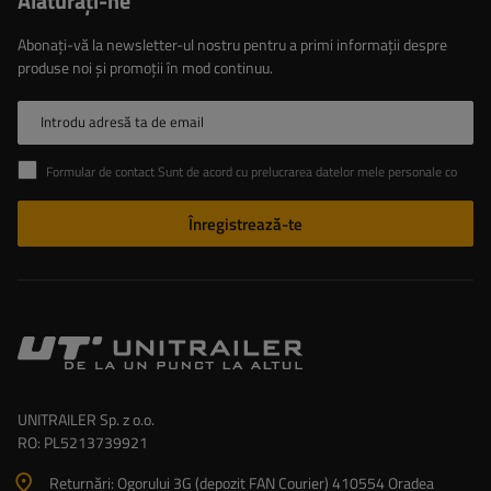
Alăturaţi-ne
Abonați-vă la newsletter-ul nostru pentru a primi informații despre
produse noi și promoții în mod continuu.
Introdu adresă ta de email
Formular de contact Sunt de acord cu prelucrarea datelor mele personale conținute în formularul de contact în conformitate cu Regulamentul Parlamentului European și al Consiliului (UE)
Înregistrează-te
UNITRAILER Sp. z o.o.
RO: PL5213739921
Returnări: Ogorului 3G (depozit FAN Courier) 410554 Oradea