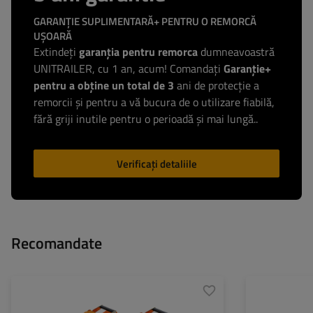
GARANȚIE SUPLIMENTARĂ+ PENTRU O REMORCĂ
UȘOARĂ
Extindeți
garanția pentru remorca
dumneavoastră
UNITRAILER, cu 1 an, acum! Comandați
Garanție+
pentru a obține un total de 3
ani de protecție a
remorcii și pentru a vă bucura de o utilizare fiabilă,
fără griji inutile pentru o perioadă și mai lungă..
Verificați detaliile
Recomandate
Lungimea chingii:
4 m