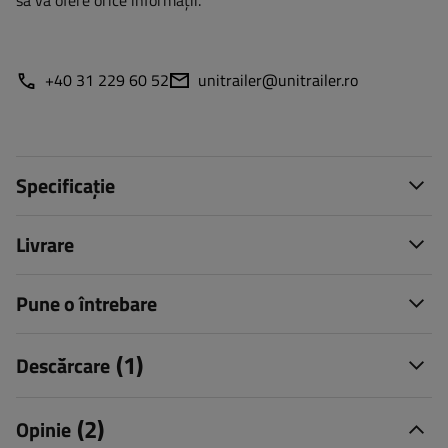
să vă ofere orice informații.
+40 31 229 60 52
unitrailer@unitrailer.ro
Specificație
Livrare
Pune o întrebare
(1)
Descărcare
(2)
Opinie