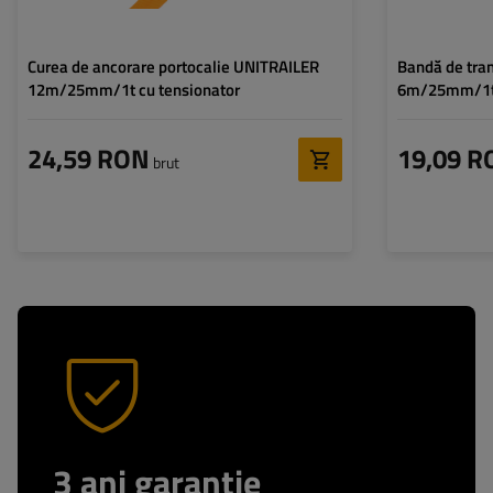
Curea de ancorare portocalie UNITRAILER
Bandă de tra
12m/25mm/1t cu tensionator
6m/25mm/1t 
24,59 RON
19,09 R
brut
3 ani garantie