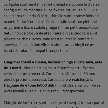
cârligului suplimentar, permit o adaptare optimă la diverse
configurații de montare. După fixarea roților vehiculului și
conectarea celor două părți, chingile sunt strânse folosind
maneta întinzătorului până când roțile sunt complet fixate,
asigurând o fixare stabilă și sigură în timpul transportului.
Setul include blocuri de stabilizare din cauciuc
care sunt
plasate pe chingi acolo unde acestea intră în contact cu
anvelopa, împiedicând eficient alunecarea chingii de pe
banda de rulare în timpul transportului.
Lungimea totală a curelei, inclusiv chinga și catarama, este
de 3 metri
, oferind o lungime suficientă pentru fixarea
vehiculelor pe o remorcă. Cureaua cu lățimea de 50 mm
oferă o presiune adecvată. Cureaua are
o rezistență la
tracțiune de 4 tone (4000 daN)
, fiind ideală pentru fixarea
profesională a vehiculelor în timpul transportului.
Chingile de încărcare sunt un element esențial în transportul