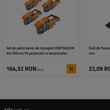
Lățimea chingii:
50 mm
Rezistența chingii (LC):
5 ton (5000 DAN)
Forța de tensiune standard
300 daN
(STF):
Set de patru benzi de transport UNITRAILER
Cală de fixar
4m/50mm/5t portocalii cu tensionator
mm
164,32 RON
22,09 R
brut