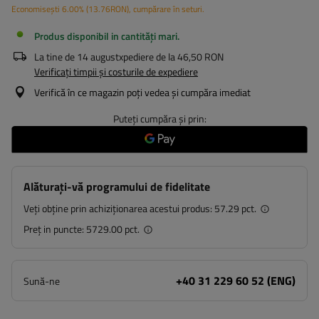
Economisești
6.00%
(
13.76
RON
), cumpărare în seturi.
Produs disponibil in cantități mari
La tine de
14 august
xpediere de la
46,50 RON
Verificați timpii și costurile de expediere
Verifică în ce magazin poți vedea și cumpăra imediat
Puteți cumpăra și prin:
Alăturați-vă programului de fidelitate
Veți obține prin achiziționarea acestui produs:
57.29 pct.
Preț in puncte:
5729.00 pct.
+40 31 229 60 52 (ENG)
Sună-ne