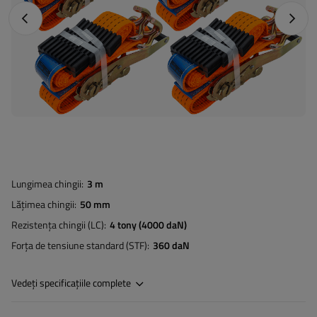
Fotografia anterioară
Următo
Lungimea chingii
3 m
Lățimea chingii
50 mm
Rezistența chingii (LC)
4 tony (4000 daN)
Forța de tensiune standard (STF)
360 daN
Vedeți specificațiile complete