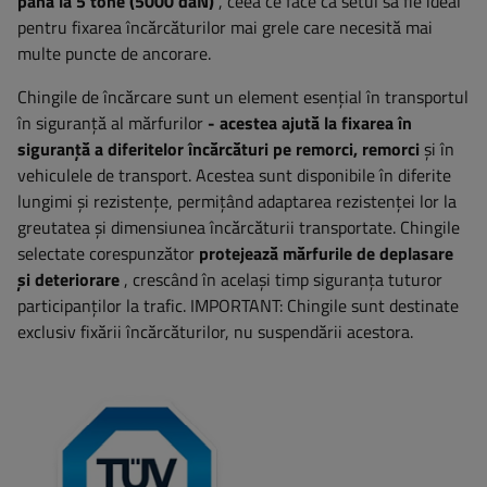
până la 5 tone (5000 daN)
, ceea ce face ca setul să fie ideal
pentru fixarea încărcăturilor mai grele care necesită mai
multe puncte de ancorare.
Chingile de încărcare sunt un element esențial în transportul
în siguranță al mărfurilor
- acestea ajută la fixarea în
siguranță a diferitelor încărcături pe remorci, remorci
și în
vehiculele de transport. Acestea sunt disponibile în diferite
lungimi și rezistențe, permițând adaptarea rezistenței lor la
greutatea și dimensiunea încărcăturii transportate. Chingile
selectate corespunzător
protejează mărfurile de deplasare
și deteriorare
, crescând în același timp siguranța tuturor
participanților la trafic. IMPORTANT: Chingile sunt destinate
exclusiv fixării încărcăturilor, nu suspendării acestora.