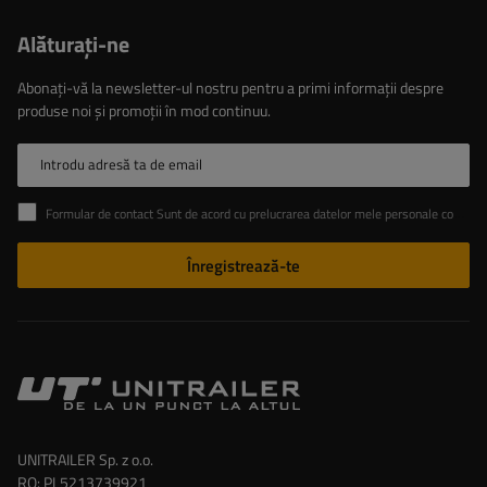
Alăturaţi-ne
Abonați-vă la newsletter-ul nostru pentru a primi informații despre
produse noi și promoții în mod continuu.
Introdu adresă ta de email
Formular de contact Sunt de acord cu prelucrarea datelor mele personale conținute în formularul de contact în conformitate cu Regulamentul Parlamentului European și al Consiliului (UE)
Înregistrează-te
UNITRAILER Sp. z o.o.
RO: PL5213739921