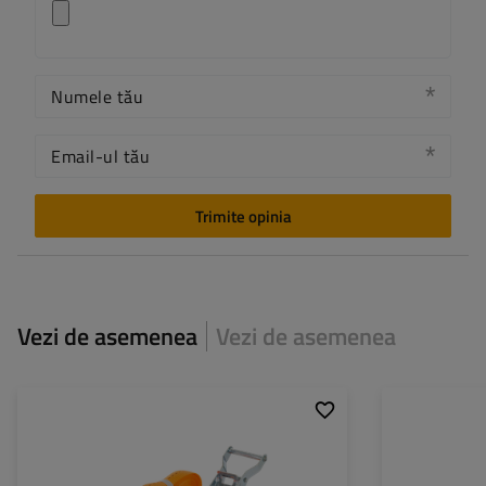
Numele tău
Email-ul tău
Trimite opinia
Vezi de asemenea
Vezi de asemenea
Lungimea chingii:
4 m
Lungimea chingii:
Lățimea chingii:
25 mm
Lățimea chingii:
Rezistența chingii (LC):
1 tona (1000 daN)
Rezistența chingii