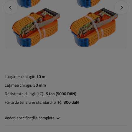
Fotografia anterioară
Următo
Lungimea chingii
10 m
Lățimea chingii
50 mm
Rezistența chingii (LC)
5 ton (5000 DAN)
Forța de tensiune standard (STF)
300 daN
Vedeți specificațiile complete