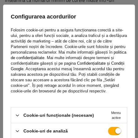
înseamnă că numărul minim de curele fixate într-un
aranjament simplu este de două. Acest lucru asigură o
distribuție uniformă a forței și o imobilizare stabilă a sarcinii
Configurarea acordurilor
în timpul transportului.
Folosim cookie-uri pentru a asigura funcționarea corectă a site-
ului, pentru a oferi funcții sociale, a analiza traficul și a desfășura
Forța standard de tensiune (STF)
activități de marketing – atât de către noi, cât și de către
Partenerii noștri de încredere. Cookie-urile sunt folosite și pentru
personalizarea reclamelor. Mai multe informații găsești în
politica
Forța de tensiune este de 300 daN,
ceea ce înseamnă că
de confidențialitate
. Mai multe informații despre termeni și
confidențialitate găsești și pe pagina
Confidențialitate și Condiții
banda apasă sarcina cu o forță echivalentă cu 300 kg
,
Google
. Acceptarea acestui mesaj înseamnă acordul tău pentru
împiedicând-o să se miște în timpul transportului. Acesta
salvarea acestora pe dispozitivul tău. Poți stabili condițiile de
este un parametru cheie al unei benzi de transport,
stocare sau accesare a acestora făcând clic pe fila „Setări
cookie-uri". Îți poți retrage acordul în orice moment, ștergând
determinând forța de strângere care poate fi obținută cu
cookie-urile din browserul de pe dispozitivul respectiv.
tensiunea standard a benzii folosind un dispozitiv de
tensionare (clichet). Acest parametru este deosebit de
important atunci când se planifică asigurarea încărcăturii,
Mereu
Cookie-uri funcționale (necesare)
deoarece
oferă informații despre forța reală care menține
active
sarcina la locul ei
atunci când se utilizează tensiunea
standard a benzii, ceea ce crește siguranța încărcăturii în
Cookie-uri de analiză