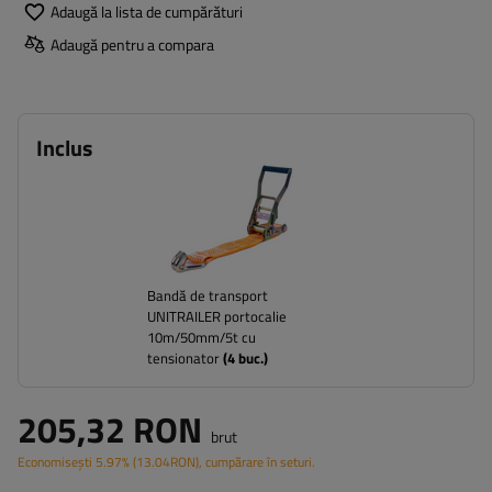
Adaugă la lista de cumpărături
Adaugă pentru a compara
Inclus
Bandă de transport
UNITRAILER portocalie
10m/50mm/5t cu
tensionator
(
4
buc.)
205,32 RON
brut
Economisești
5.97%
(
13.04
RON
), cumpărare în seturi.