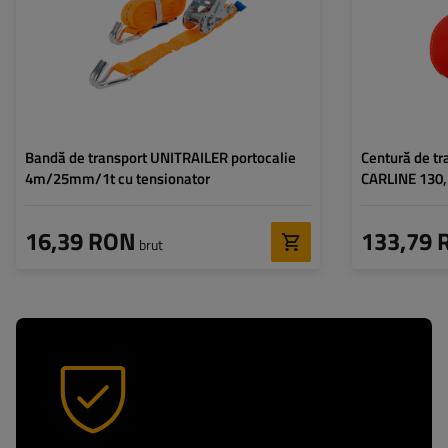
Forța de tensiune standard
165 daN
Forța de tensiune
(STF):
(STF):
Bandă de transport UNITRAILER portocalie
Centură de t
4m/25mm/1t cu tensionator
CARLINE 130, 
m/35 mm/3 t
16,39 RON
133,79 
brut