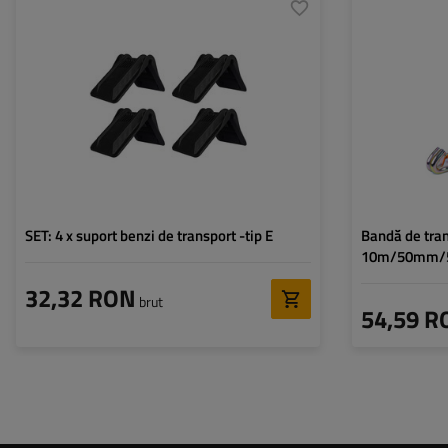
Grosime:
50 mm
Lungimea chingii:
Lungime flanc A:
162,2 mm
Lățimea chingii:
Lungime flanc B:
208,2 mm
Rezistența chingii
Înălțime:
153 mm
Forța de tensiune
(STF):
SET: 4 x suport benzi de transport -tip E
Bandă de tra
10m/50mm/5t
32,32 RON
brut
54,59 R