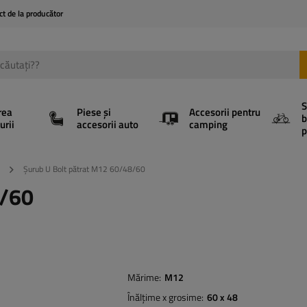
ct de la producător
S
rea
Piese și
Accesorii pentru
b
urii
accesorii auto
camping
p
Șurub U Bolt pătrat M12 60/48/60
8/60
Mărime
M12
Înălțime x grosime
60 x 48