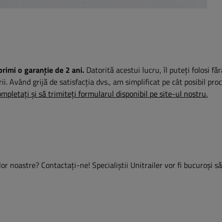
primi o garanție de 2 ani.
Datorită acestui lucru, îl puteți folosi fă
rii. Având grijă de satisfacția dvs., am simplificat pe cât posibil pro
mpletați și să trimiteți formularul disponibil pe site-ul nostru.
or noastre? Contactaţi-ne! Specialiștii Unitrailer vor fi bucuroși s