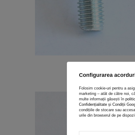
Configurarea acorduri
Folosim cookie-uri pentru a asigur
marketing – atât de către noi, câ
multe informații găsești în
politi
Confidențialitate și Condiții Goo
condițiile de stocare sau accesar
urile din browserul de pe dispozi