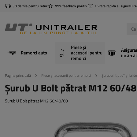
30 de zile pentru retur
99% feedback pozitiv
Livrare rapida si sigura
Dire
Piese și
Asigura
Remorci auto
accesorii pentru
încărcăt
remorci
Pagina principală
Piese și accesorii pentru remorci
Șuruburi tip „u” și bride
Șurub U Bolt pătrat M12 60/4
Șurub U Bolt pătrat M12 60/48/60