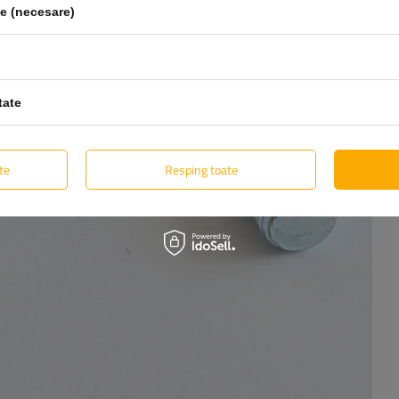
le (necesare)
tate
te
Resping toate