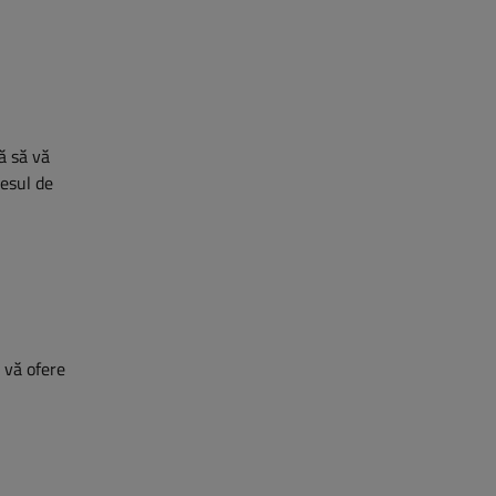
ră să vă
cesul de
ă vă ofere