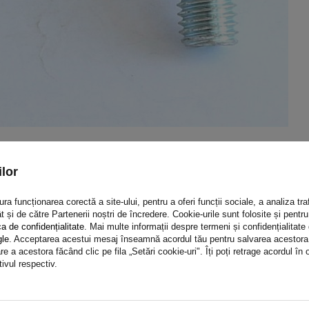
lor
a funcționarea corectă a site-ului, pentru a oferi funcții sociale, a analiza traf
t și de către Partenerii noștri de încredere. Cookie-urile sunt folosite și pent
ca de confidențialitate
. Mai multe informații despre termeni și confidențialitate
gle
. Acceptarea acestui mesaj înseamnă acordul tău pentru salvarea acestora pe
e a acestora făcând clic pe fila „Setări cookie-uri". Îți poți retrage acordul î
tivul respectiv.