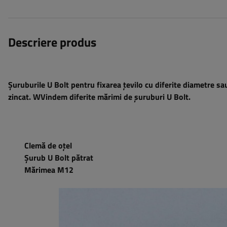
Descriere produs
Șuruburile U Bolt
pentru fixarea țevilo cu diferite diametre 
zincat.
W
Vindem diferite mărimi de șuruburi U Bolt.
Clemă de oțel
Șurub U Bolt pătrat
Mărimea M12