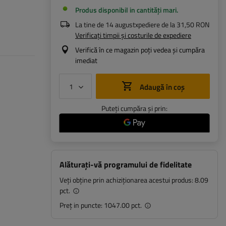
Produs disponibil in cantități mari
La tine de
14 august
xpediere de la
31,50 RON
Verificați timpii și costurile de expediere
Verifică în ce magazin poți vedea și cumpăra
imediat
Adaugă în coș
Puteți cumpăra și prin:
Alăturați-vă programului de fidelitate
Veți obține prin achiziționarea acestui produs:
8.09
pct.
Preț in puncte:
1047.00 pct.