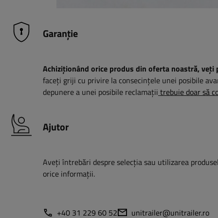
Garanție
Achiziționând orice produs din oferta noastră, veți 
faceți griji cu privire la consecințele unei posibile ava
depunere a unei posibile reclamații
trebuie doar să co
Ajutor
Aveți întrebări despre selecția sau utilizarea produsel
orice informații.
+40 31 229 60 52
unitrailer@unitrailer.ro