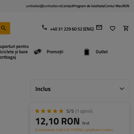
unitrailer@unitrailer.ro
Contact
Program de loialitate
Contul Meu
RON
+40 31 229 60 52 (ENG)
uporturi pentru
iciclete și bare
Promoții
Outlet
ortbagaj
Inclus
5/5
(1
opinii
)
12,10 RON
brut
Economisești
5.84%
(
0.75
RON
), cumpărare în seturi.