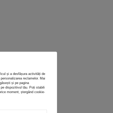
icul și a desfășura activități de
ru personalizarea reclamelor. Mai
 găsești și pe pagina
 dispozitivul tău. Poți stabili
n orice moment, ștergând cookie-