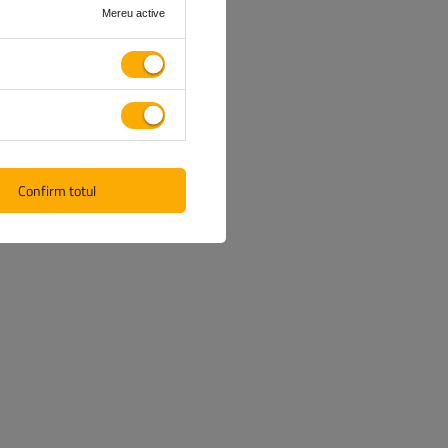
Mereu active
Confirm totul