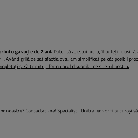
primi o garanție de 2 ani.
Datorită acestui lucru, îl puteți folosi fă
rii. Având grijă de satisfacția dvs., am simplificat pe cât posibil pro
mpletați și să trimiteți formularul disponibil pe site-ul nostru.
or noastre? Contactaţi-ne! Specialiștii Unitrailer vor fi bucuroși s