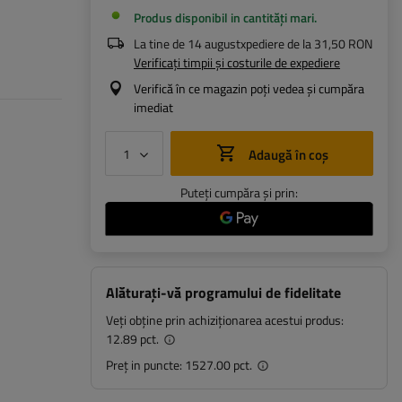
Produs disponibil in cantități mari
La tine de
14 august
xpediere de la
31,50 RON
Verificați timpii și costurile de expediere
Verifică în ce magazin poți vedea și cumpăra
imediat
Adaugă în coș
Puteți cumpăra și prin:
Alăturați-vă programului de fidelitate
Veți obține prin achiziționarea acestui produs:
12.89 pct.
Preț in puncte:
1527.00 pct.