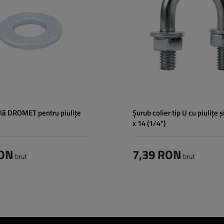
Material:
oțel kl.5.8
lă DROMET pentru piulițe
Șurub colier tip U cu piulițe 
x 14 (1/4")
RON
7,39 RON
brut
brut