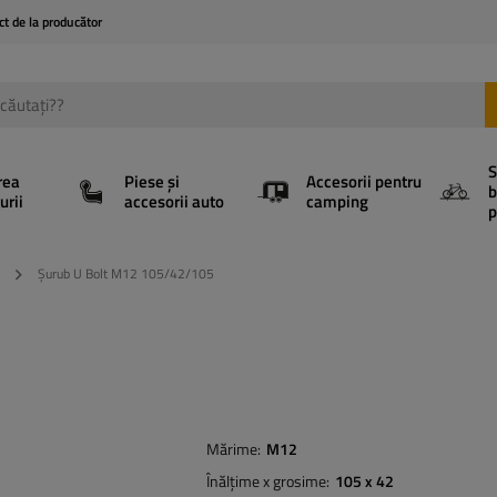
ct de la producător
S
rea
Piese și
Accesorii pentru
b
urii
accesorii auto
camping
p
Șurub U Bolt M12 105/42/105
Mărime
M12
Înălțime x grosime
105 x 42