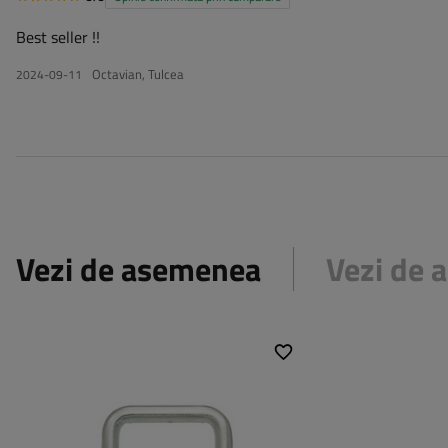
Best seller !!
Octavian, Tulcea
2024-09-11
Vezi de asemenea
Vezi de
Mărime:
M10