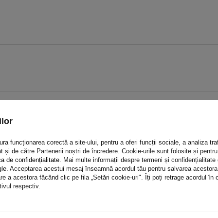
lor
a funcționarea corectă a site-ului, pentru a oferi funcții sociale, a analiza traf
t și de către Partenerii noștri de încredere. Cookie-urile sunt folosite și pent
ca de confidențialitate
. Mai multe informații despre termeni și confidențialitate
gle
. Acceptarea acestui mesaj înseamnă acordul tău pentru salvarea acestora pe
e a acestora făcând clic pe fila „Setări cookie-uri". Îți poți retrage acordul î
tivul respectiv.