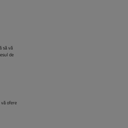
ră să vă
cesul de
ă vă ofere