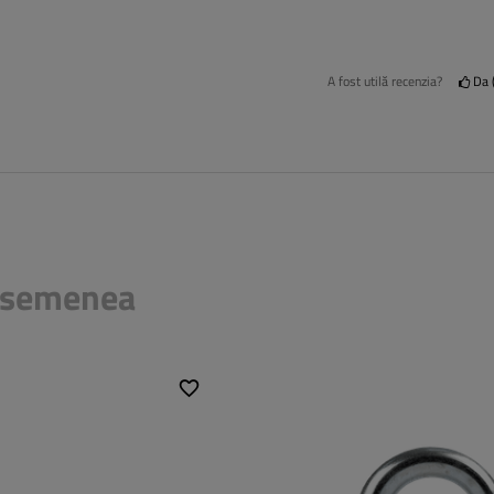
A fost utilă recenzia?
Da
 asemenea
Diametrul filetului:
M6
Distanța de montaj:
14 mm
Grosime:
20 mm
Înălțime totală:
32 mm