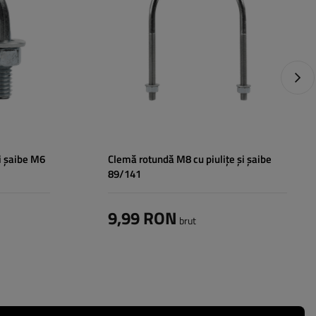
Înălțime totală:
141 mm
Material:
oțel kl.5.8
Următ
și șaibe M6
Clemă rotundă M8 cu piulițe și șaibe
89/141
9,99 RON
brut