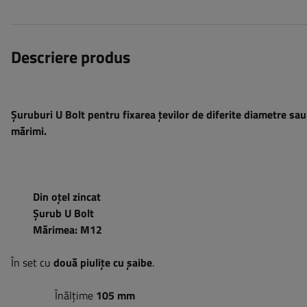
Descriere produs
Șuruburi U Bolt
pentru fixarea țevilor de diferite diametre s
mărimi.
Din oțel zincat
Șurub U Bolt
Mărimea: M12
În set cu
două piulițe cu șaibe
.
Înălțime
105 mm