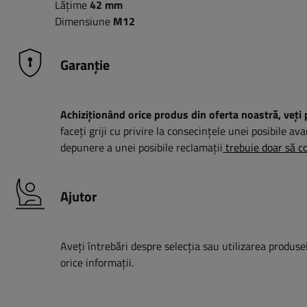
Lățime
42 mm
Dimensiune
M12
Garanție
Achiziționând orice produs din oferta noastră, veți 
faceți griji cu privire la consecințele unei posibile ava
depunere a unei posibile reclamații
trebuie doar să co
Ajutor
Aveți întrebări despre selecția sau utilizarea produsel
orice informații.