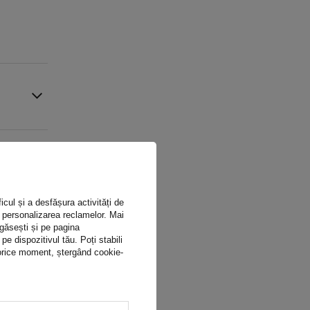
icul și a desfășura activități de
ru personalizarea reclamelor. Mai
 găsești și pe pagina
 dispozitivul tău. Poți stabili
n orice moment, ștergând cookie-