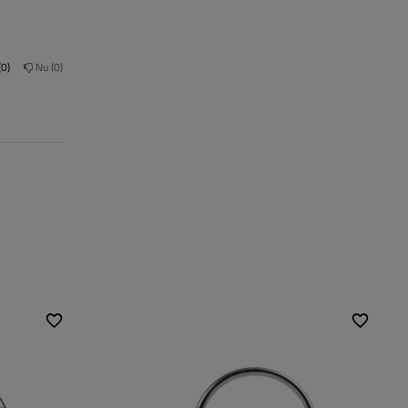
0
Nu
0
Diametrul filetului:
M8
Distanța de montaj:
89 mm
Distanța dintre orificiile
97 mm
de montare: