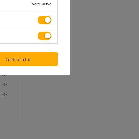
Mereu active
(1)
Confirm totul
(0)
(0)
(0)
(0)