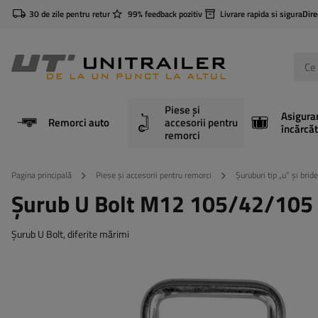
30 de zile pentru retur
99% feedback pozitiv
Livrare rapida si sigura
Dire
Piese și
Asigura
Remorci auto
accesorii pentru
încărcăt
remorci
Pagina principală
Piese și accesorii pentru remorci
Șuruburi tip „u” și bride
Șurub U Bolt M12 105/42/105
Șurub U Bolt, diferite mărimi