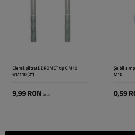
Clemă pătrată DROMET tip C M10
Șaibă simp
61/110 (2")
M10
9,99 RON
0,59 
brut