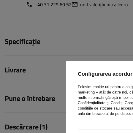
+40 31 229 60 52
unitrailer@unitrailer.ro
Specificație
Livrare
Configurarea acorduri
Folosim cookie-uri pentru a asigur
marketing – atât de către noi, câ
Pune o întrebare
multe informații găsești în
politi
Confidențialitate și Condiții Goo
condițiile de stocare sau accesar
urile din browserul de pe dispozi
Descărcare
(1)