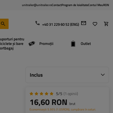
unitrailer@unitrailer.ro
Contact
Program de loialitate
Contul Meu
RON
+40 31 229 60 52 (ENG)
uporturi pentru
iciclete și bare
Promoții
Outlet
ortbagaj
Inclus
5/5
(1
opinii
)
16,60 RON
brut
Economisești
5.95%
(
1.05
RON
), cumpărare în seturi.