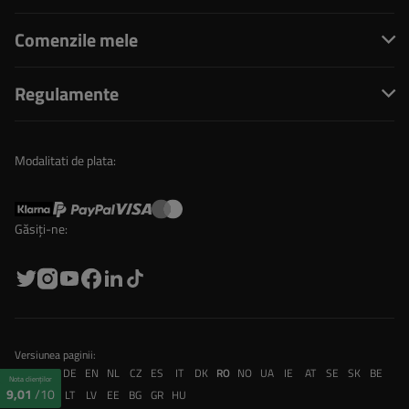
Comenzile mele
Regulamente
Modalitati de plata:
Găsiți-ne:
Versiunea paginii:
PL
FR
DE
EN
NL
CZ
ES
IT
DK
RO
NO
UA
IE
AT
SE
SK
BE
Nota clienților
9,01
/10
CH
PT
LT
LV
EE
BG
GR
HU