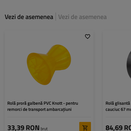
Vezi de asemenea
Vezi de asemenea
Material:
PCV
Înălțime:
94 mm
Diametru interior:
94 mm
Diametrul orificiilor de
14,5 mm
montare:
Rolă proră galbenă PVC Knott - pentru
Rolă glisantă
remorci de transport ambarcațiuni
cauciuc 67 m
33,39 RON
84,69 R
brut