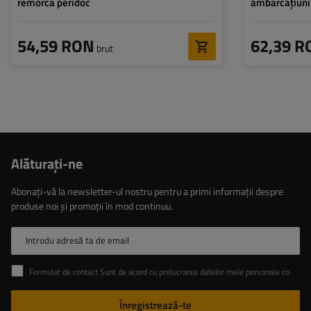
remorca peridoc
ambarcațiun
54,59 RON
62,39 R
brut
Alăturaţi-ne
Abonați-vă la newsletter-ul nostru pentru a primi informații despre
produse noi și promoții în mod continuu.
Introdu adresă ta de email
Formular de contact Sunt de acord cu prelucrarea datelor mele personale conținute în formularul de contact în conformitate cu Regulamentul Parlamentului European și al Consiliului (UE)
Înregistrează-te