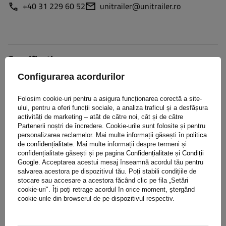
+40 31 229 60 52
unitrailer@unitrailer.ro
Specificație
Configurarea acordurilor
Livrare
Folosim cookie-uri pentru a asigura funcționarea corectă a site-
ului, pentru a oferi funcții sociale, a analiza traficul și a desfășura
Pune o întrebare
activități de marketing – atât de către noi, cât și de către
Partenerii noștri de încredere. Cookie-urile sunt folosite și pentru
personalizarea reclamelor. Mai multe informații găsești în
politica
de confidențialitate
. Mai multe informații despre termeni și
(2)
Opinie
confidențialitate găsești și pe pagina
Confidențialitate și Condiții
Google
. Acceptarea acestui mesaj înseamnă acordul tău pentru
salvarea acestora pe dispozitivul tău. Poți stabili condițiile de
stocare sau accesare a acestora făcând clic pe fila „Setări
cookie-uri". Îți poți retrage acordul în orice moment, ștergând
5/5
cookie-urile din browserul de pe dispozitivul respectiv.
Numărul de opinii emise: 2