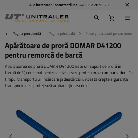
Ai o întrebare? Contactează-ne:
+40 312 28 93 29
Pagina precedentă
Pagina principală
Piese și accesorii pentru remorci
Apărătoare de proră DOMAR D41200
pentru remorcă de barcă
Apărătoarea de proră DOMAR D41200 este un suport de proră în
formă de V, conceput pentru a stabiliza și proteja prova ambarcațiunii în
timpul transportului, încărcării și descărcării. Acesta crește siguranța
transportului și protejează ambarcațiunea de de
Fotografia anterioară
Următo