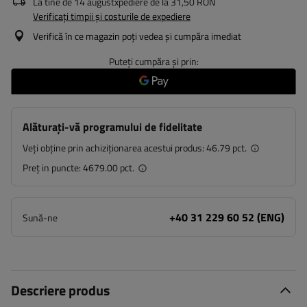
La tine de
14 august
xpediere de la
31,50 RON
Verificați timpii și costurile de expediere
Verifică în ce magazin poți vedea și cumpăra imediat
Puteți cumpăra și prin:
Alăturați-vă programului de fidelitate
Veți obține prin achiziționarea acestui produs:
46.79 pct.
Preț in puncte:
4679.00 pct.
+40 31 229 60 52 (ENG)
Sună-ne
Descriere produs