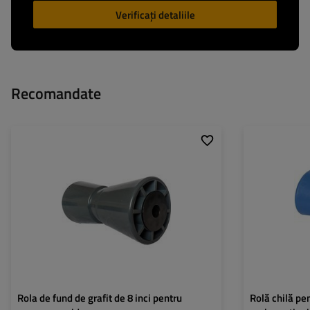
Verificați detaliile
Recomandate
Diametru interior:
89 mm
Material:
Lungime totală:
194 mm
Diametru interior
Lungime rolă:
Diametru orificiu t
Rola de fund de grafit de 8 inci pentru
Rolă chilă pe