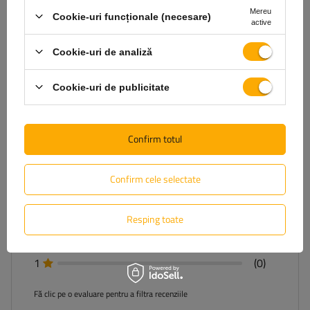
Mereu
Cookie-uri funcționale (necesare)
active
Adaugă părerea ta
Cookie-uri de analiză
Afișează numai recenziile confirmate de achiziție
Cookie-uri de publicitate
Pentru o opinia vei primi
100 pct.
în programul
nostru de fidelitate.
Confirm totul
5
(2)
Confirm cele selectate
4
(0)
3
(0)
Resping toate
2
(0)
1
(0)
Fă clic pe o evaluare pentru a filtra recenziile