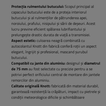
Protecția rulmentului butucului:
Scopul principal al
capacului butucului este de a proteja interiorul
butucului și al rulmenților de pătrunderea apei,
noroiului, prafului, nisipului și sării de deșeuri. Acest
lucru previne eficient spălarea lubrifiantului și
prelungește drastic durata de viață a transmisiei.
Aspect estetic:
culoarea neagră combinată cu
autocolantul Knott din fabrică conferă roții un aspect
elegant, îngrijit și profesional, mascand șurubul
butucului.
Compatibil cu jante din aluminiu:
designul și
diametrul
de 75 mm
au fost selectate cu precizie pentru a se
potrivi perfect orificiului central de montare din jantele
remorcilor din aluminiu.
Calitate originală Knott:
fabricată din material durabil,
garantează rezistență la crăpături, impact cu pietrele și
condiții meteorologice dificile și schimbătoare