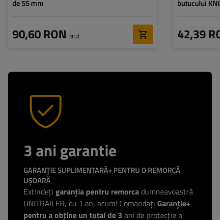
de 55 mm
butucului KN
remorcă
90,60 RON
42,39 R
brut
3 ani garantie
GARANȚIE SUPLIMENTARĂ+ PENTRU O REMORCĂ
UȘOARĂ
Extindeți
garanția pentru remorca
dumneavoastră
UNITRAILER, cu 1 an, acum! Comandați
Garanție+
pentru a obține un total de 3
ani de protecție a