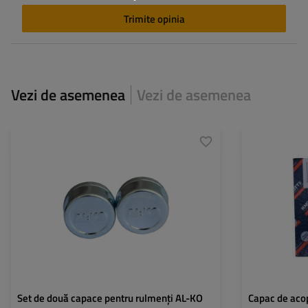
Trimite opinia
Vezi de asemenea
Vezi de asemenea
Set de două capace pentru rulmenți AL-KO
Capac de acop