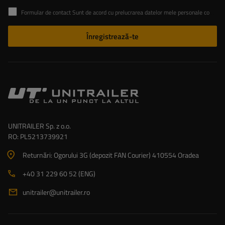
Formular de contact Sunt de acord cu prelucrarea datelor mele personale conținute în formularul de contact în conformitate cu Regulamentul Parlamentului European și al Consiliului (UE)
Înregistrează-te
UNITRAILER Sp. z o.o.
RO: PL5213739921
Returnări: Ogorului 3G (depozit FAN Courier) 410554 Oradea
+40 31 229 60 52 (ENG)
unitrailer@unitrailer.ro