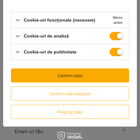
Opinia ta:
5/5
Mereu
Cookie-uri funcționale (necesare)
active
Cookie-uri de analiză
Conținutul părerii tale
Cookie-uri de publicitate
Confirm totul
Adăugă fotografia produsului:
Confirm cele selectate
Resping toate
Numele tău
Email-ul tău