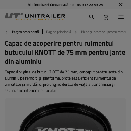
Ai o întrebare? Contactează-ne:
+40 312 28 93 29
Pagina precedentă
Pagina principală
Piese și accesorii pentru remorci
Capac de acoperire pentru rulmentul
butucului KNOTT de 75 mm pentru jante
din aluminiu
Capacul original de butuc KNOTT de 75 mm, conceput pentru jante din
aluminiu pe remorci și platforme, protejează eficient rulmentul de
umiditate și murdărie, prelungind durata de viață a transmisiei și
ascunzând interiorul butucului.