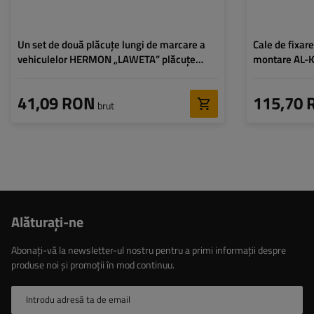
Un set de două plăcuțe lungi de marcare a
Cale de fixar
vehiculelor HERMON „LAWETA” plăcuțe
montare AL-
informative 100x300mm
41,09 RON
115,70 
brut
Alăturaţi-ne
Abonați-vă la newsletter-ul nostru pentru a primi informații despre
produse noi și promoții în mod continuu.
Introdu adresă ta de email