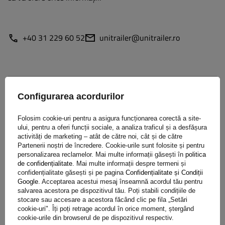
+40 31 229 60 52
unitrailer@unitrailer.ro
Specificație
Configurarea acordurilor
Livrare
Folosim cookie-uri pentru a asigura funcționarea corectă a site-
ului, pentru a oferi funcții sociale, a analiza traficul și a desfășura
activități de marketing – atât de către noi, cât și de către
Partenerii noștri de încredere. Cookie-urile sunt folosite și pentru
Pune o întrebare
personalizarea reclamelor. Mai multe informații găsești în
politica
de confidențialitate
. Mai multe informații despre termeni și
confidențialitate găsești și pe pagina
Confidențialitate și Condiții
(0)
Opinie
Google
. Acceptarea acestui mesaj înseamnă acordul tău pentru
salvarea acestora pe dispozitivul tău. Poți stabili condițiile de
stocare sau accesare a acestora făcând clic pe fila „Setări
cookie-uri". Îți poți retrage acordul în orice moment, ștergând
Scrie-ți părerea
cookie-urile din browserul de pe dispozitivul respectiv.